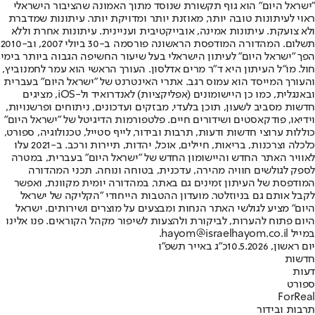
"ישראל היום" הוא גוף תקשורת שנוסד מתוך האמונה שהציבור הישראלי
ראוי לעיתונות טובה יותר, מאוזנת יותר ומדויקת יותר. עיתונות שמדברת
ולא צועקת. עיתונות אמינה, אובייקטיבית ועניינית. עיתונות אחרת וללא
תשלום. המהדורה המודפסת הראשונה פורסמה ב-30 ביולי 2007, וב-2010
הפך "ישראל היום" לעיתון הישראלי בעל שיעור החשיפה הגבוה ביותר בימי
חול. מו"ל העיתון היא ד"ר מרים אדלסון. העורך הראשי הוא עמר לחמנוביץ,
והעורך המייסד הוא עמוס רגב. אתרי האינטרנט של "ישראל היום" בעברית
ובאנגלית, כמו כן היישומונים (אפליקציות) לאנדרואיד ול-iOS, מציגים
חדשות מסביב לשעון, תוכן בלעדי, מבזקים ועדכונים, ניתוחים ופרשנויות,
וידיאו, פודקאסטים ושידורים חיים. פלטפורמות הדיגיטל של "ישראל היום"
כוללות ערוצי חדשות ודעות, תרבות ובידור, לייף סטייל, טכנולוגיה, ספורט,
כלכלה וצרכנות, בריאות, חיילים, אוכל, יהדות, תיירות ורכב. ב-2021 עלו
לאוויר האתר החדש והיישומון החדש של "ישראל היום" בעברית, במטרה
לספק לגולשים חוויה מהירה, עדכנית, בטוחה ונוחה. תכני המהדורה
המודפסת של העיתון זמינים גם באתר, במהדורה יומית מקוונת, ואפשר
לקבל אותם גם בניוזלטר. מועדון ההטבות הייחודי "הקליקה של ישראל
היום" מציע לגולשי האתר הנחות ומבצעים על מוצרים ושירותים. ישראל
היום פתוח להערות, לביקורת ולהצעות לשיפור מקהל הקוראים. פנו אלינו
במייל hayom@israelhayom.co.il.
יום ראשון, 10.5.2026
כ"ג באייר תשפ"ו
חדשות
דעות
ספורט
ForReal
תרבות ובידור