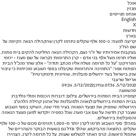
אוכל
מגזין
אנחנו מגייסים
English
X
חדשות
בארץ
קריצה למעוז: כ-100 אלף שקלים נתרמו לקרן שהקהילה הגאה הקימה על
שם הח"כ
בעקבות אמירותיו של יו"ר נעם, הקהילה הגאה החליטה להקים בית פתוח,
ואליו תרמו מעל אלף בני אדם • קרן התרומות נקראה על שם מעוז • יוזמי
הפרויקט: "על כל תרומה נשלח אליו מכתב תודה" • אלון שחר מנכ"ל הבית
הפתוח אמר: "התמיכה והתרומות שקיבלנו בסוף השבוע מוכיחות כי ציבור
ענק בישראל בעד ירושלים סובלנית, שוויונית ודמוקרטית"
אריאל שרעבי
5/12/2022, 07:36
,עודכן
5/12/2022, 09:24
0
השמעה
קמפיין הבית הפתוח בירושלים, צילום: דוברות הכנסת ומולי גולדברג
בבית הפתוח בירושלים לגאווה ולסובלנות של ארגון קהילת הלהט"ב
הירושלמי, שמפיק את מצעד הגאווה בעיר מדי שנה, השיקו בסוף השבוע
שעבר קרן חדשה על שם אבי מעוז, שכל כספיה יוקדשו למען מצעד הגאווה
והסובלנות בירושלים.
במהלך סוף השבוע תרמו לקרן יותר מ-1,000 תורמים סכום של כ-100 אלף
שקלים. כתוצאה מהביקוש, שהלך וגדל גם בשעות הבוקר והצהריים של
אתמול (ראשון), קרס האתר לכשלוש שעות. על כל תרומה לקרן, הצהירו