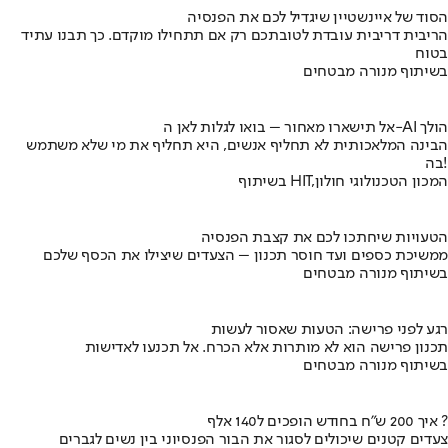
הסוד של איינשטיין שיגדיל לכם את הפנסיה
הריבית דריבית עובדת לטובתכם רק אם תתחילו מוקדם. כך תבנו עתיד
בטוח
בשיתוף מנורה מבטחים
אל תישארו מאחור – בואו לגלות לאן ה-AI הולך
הבינה המלאכותית לא תחליף אנשים, היא תחליף את מי שלא משתמש
בה!
בשיתוף HIT,המכון הטכנולוגי חולון
הטעויות שיחתכו לכם את קצבת הפנסיה
ממשיכת כספים ועד חוסר תכנון – הצעדים שיצילו את הכסף שלכם
בשיתוף מנורה מבטחים
רגע לפני פרישה: הטעות שאסור לעשות
תכנון פרישה הוא לא מותרות אלא הכרח. אל תכנעו לאדישות
בשיתוף מנורה מבטחים
איך 200 ש"ח בחודש הופכים ל140 אלף ?
צעדים קטנים שיכולים לסגור את הבור הפנסיוני בין נשים לגברים