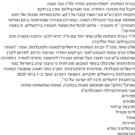
בבית הפתוח, יישלח מכתב תודה לח"כ אבי מעוז.
יקבל את מכתבי התודה. אבי מעוז,צילום: אורן בן חקון
הקמת הקרן ע"ש אבי מעוז קמה על רקע התבטאויות שונות של ראש
מפלגת נעם נגד הקהילה הגאה, ובמרכזן אמירה שפורסמה ביום חמישי
האחרון: "זו תועבה - אדאג לבטל את מצעד הגאווה בירושלים, זו בושה
וחרפה".
יו"ר הבית הפתוח אלון שחר יחד עם ח"כ יוראי להב-הרצנו והשרה מרב
כהן,צילום: מולי גולדברג‎
אלון שחר, מנכ"ל הבית הפתוח בירושלים לגאווה ולסובלנות, אמר: "האתר
שלנו קרס בסוף השבוע לאור הביקוש האדיר בציבור הרחב לתרום לקרן
שהקמנו ע"ש אבי מעוז. אבל אנחנו כאן כדי להישאר, וחזרנו לאוויר. התמיכה
והתרומות שקיבלנו בסוף השבוע מוכיחות כי ציבור ענק בישראל בעד
ירושלים סובלנית, שוויונית ודמוקרטית, ומבין כמה חשוב שמצעד הגאווה
והסובלנות בירושלים יתקיים. המצעד הקרוב יצעד ב-1 ביוני 2023
ברחובות ירושלים ודבר לא יערער על כך".
טעינו? נתקן! אם מצאתם טעות בכתבה, נשמח שתשתפו אותנו
אבי מעוז
הקהילה הגאה
להט"ב
מדורים
ספורט
תרבות ובידור
לייף סטייל
אוכל
תיירות
טכנולוגיה ומדע
הורוסקופ