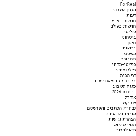
ForReal
מגזין השבוע
דעות
חדשות בארץ
חדשות בעולם
פוליטי
ביטחוני
חינוך
בריאות
משפט
תחבורה
פוליטי-מדיני
כללי ומידע
דף הבית
זמני כניסת וצאת שבת
מגזין השבוע
בחירות 2026
אודות
צור קשר
נבחרת הכתבים והפרשנים
מדיניות פרטיות
הצהרת נגישות
תנאי שימוש
כדאי
להכיר