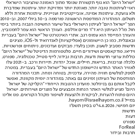
"ישראל היום" הוא גוף תקשורת שנוסד מתוך האמונה שהציבור הישראלי
ראוי לעיתונות טובה יותר, מאוזנת יותר ומדויקת יותר. עיתונות שמדברת
ולא צועקת. עיתונות אמינה, אובייקטיבית ועניינית. עיתונות אחרת וללא
תשלום. המהדורה המודפסת הראשונה פורסמה ב-30 ביולי 2007, וב-2010
הפך "ישראל היום" לעיתון הישראלי בעל שיעור החשיפה הגבוה ביותר בימי
חול. מו"ל העיתון היא ד"ר מרים אדלסון. העורך הראשי הוא עמר לחמנוביץ,
והעורך המייסד הוא עמוס רגב. אתרי האינטרנט של "ישראל היום" בעברית
ובאנגלית, כמו כן היישומונים (אפליקציות) לאנדרואיד ול-iOS, מציגים
חדשות מסביב לשעון, תוכן בלעדי, מבזקים ועדכונים, ניתוחים ופרשנויות,
וידיאו, פודקאסטים ושידורים חיים. פלטפורמות הדיגיטל של "ישראל היום"
כוללות ערוצי חדשות ודעות, תרבות ובידור, לייף סטייל, טכנולוגיה, ספורט,
כלכלה וצרכנות, בריאות, חיילים, אוכל, יהדות, תיירות ורכב. ב-2021 עלו
לאוויר האתר החדש והיישומון החדש של "ישראל היום" בעברית, במטרה
לספק לגולשים חוויה מהירה, עדכנית, בטוחה ונוחה. תכני המהדורה
המודפסת של העיתון זמינים גם באתר, במהדורה יומית מקוונת, ואפשר
לקבל אותם גם בניוזלטר. מועדון ההטבות הייחודי "הקליקה של ישראל
היום" מציע לגולשי האתר הנחות ומבצעים על מוצרים ושירותים. ישראל
היום פתוח להערות, לביקורת ולהצעות לשיפור מקהל הקוראים. פנו אלינו
במייל hayom@israelhayom.co.il.
יום חמישי, 4.6.2026
י"ט בסיון תשפ"ו
חדשות
דעות
ספורט
ForReal
תרבות ובידור