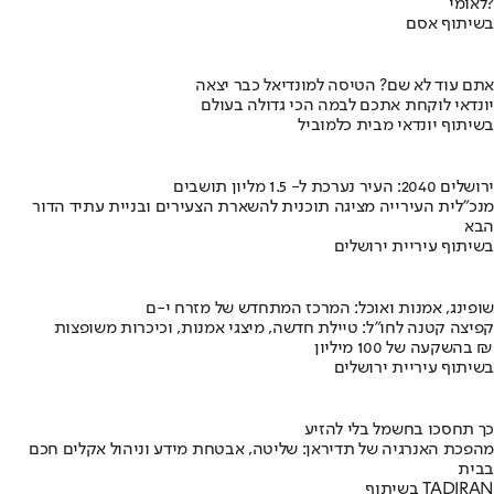
לאומי?
בשיתוף אסם
אתם עוד לא שם? הטיסה למונדיאל כבר יצאה
יונדאי לוקחת אתכם לבמה הכי גדולה בעולם
בשיתוף יונדאי מבית כלמוביל
ירושלים 2040: העיר נערכת ל- 1.5 מליון תושבים
מנכ"לית העירייה מציגה תוכנית להשארת הצעירים ובניית עתיד הדור
הבא
בשיתוף עיריית ירושלים
שופינג, אמנות ואוכל: המרכז המתחדש של מזרח י-ם
קפיצה קטנה לחו"ל: טיילת חדשה, מיצגי אמנות, וכיכרות משופצות
בהשקעה של 100 מיליון ₪
בשיתוף עיריית ירושלים
כך תחסכו בחשמל בלי להזיע
מהפכת האנרגיה של תדיראן: שליטה, אבטחת מידע וניהול אקלים חכם
בבית
בשיתוף TADIRAN