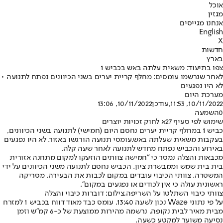
אוכל
מגזין
אנחנו מגייסים
English
X
חדשות
בארץ
צפו בתיעוד: משאית עלתה באש בכביש 1
לאחר שנרשמו עומסים: מחלף קריית יערים בשני הכיוונים נפתח לתנועה •
לא היו נפגעים
מערכת היום
10/11/2022, 11:53
,עודכן
10/11/2022, 13:06
0
השמעה
שימוש לפי סעיף 27א לחוק זכויות יוצרים
כביש 1 במחלף קריית יערים נחסם היום (חמישי) לתנועה בשני הכיוונים,
בעקבות משאית שעלתה באש.
עומסי תנועה הורגשו באזור. לא היו נפגעים
באירוע והכביש נפתח מחדש לתנועה לאחר שעה קלה.
מכבאות והצלה נמסר כי "חמישה צוותים הוזעקו למקום מתחנה אזורית
בית בית שמש וממבשרת ציון. הכביש נחסם לתנועה משני הכיוונים על ידי
המשטרה. צוותי הכיבוי עובדים במקום לכבות את הבעירה. מסריקה
ראשונית עולה כי אין לכודים או נפגעים במקום".
צוותי כיבוי השתלטו על השריפה,צילום: דוברות כיבוי והצלה
על פי נתוני Waze נכון לשעה 13:40, עומס כבד מאוד דווח בכביש 1 למזרח
מבית מאיר לבית נקופה. נרשמה מהירות ממוצעת של כ-6 קמ"ש וזמן
נסיעה משוער למקטע כשעה.