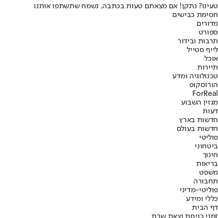
טעינו? נתקן! אם מצאתם טעות בכתבה, נשמח שתשתפו אותנו
חסימת כבישים
מדורים
ספורט
תרבות ובידור
לייף סטייל
אוכל
תיירות
טכנולוגיה ומדע
הורוסקופ
ForReal
מגזין השבוע
דעות
חדשות בארץ
חדשות בעולם
פוליטי
ביטחוני
חינוך
בריאות
משפט
תחבורה
פוליטי-מדיני
כללי ומידע
דף הבית
זמני כניסת וצאת שבת