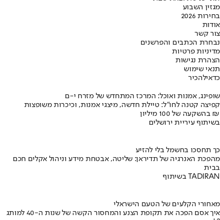
מגזין השבוע
בחירות 2026
אודות
צור קשר
נבחרת הכתבים והפרשנים
מדיניות פרטיות
הצהרת נגישות
תנאי שימוש
כדאי
להכיר
שופינג, אמנות ואוכל: המרכז המתחדש של מזרח י-ם
קפיצה קטנה לחו"ל: טיילת חדשה, מיצגי אמנות, וכיכרות משופצות
בהשקעה של 100 מיליון ₪
בשיתוף עיריית ירושלים
כך תחסכו בחשמל בלי להזיע
מהפכת האנרגיה של תדיראן: שליטה, אבטחת מידע וניהול אקלים חכם
בבית
בשיתוף TADIRAN
מאחורי הקלעים של הטעם הישראלי
איך אסם הפכה את תקופת הצנע והמחסור הקשה של שנות ה-40 למותג