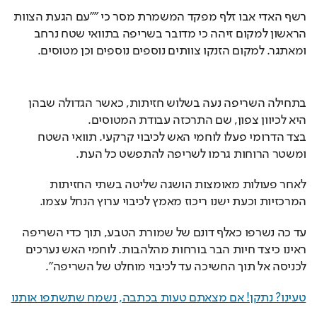
רשף האדי אבו זלף מפקד המשמרת מסר כי ""עם הגעת הצוות 
הראשון למקום זיהה כי מדובר בשריפה בתוואי שטח נרחב 
ומאתגר. למקום הזנקו צוותים נוספים נוספים וכן מטוסים.
בתחילה השריפה נעה בשלוש חזיתות, כאשר הגדולה שבהן 
היא לכיוון צפון, שם התרכזה עבודת המטוסים.
בצד הדרומי פעלו לוחמי האש לכיבוי קרקעי. תוואי השטח 
ומשטר הרוחות גרמו לשריפה להתפשט כל העת.
לאחר פעולות מאומצות הושגה שליטה בשתי החזיתות 
המרכזיות וכעת ישנו ריכוז מאמץ לכיבוי ערוץ הנחל עצמו.
עד כה נשרפו כאלף דונם של שמורת הטבע, תוך כדי השריפה 
ראינו כיצד חיות הבר בורחות מהלהבות. לוחמי האש נערכים 
לכניסה אל תוך החשיכה עד לכיבוי מוחלט של השריפה".
טעינו? נתקן! אם מצאתם טעות בכתבה, נשמח שתשתפו אותנו