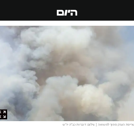
ת הענק סמוך למשואה
| צילום: דוברות כב"ה יו"ש