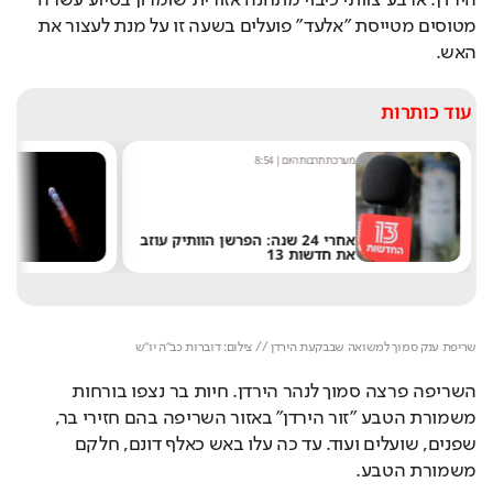
הירדן. ארבע צוותי כיבוי מתחנה אזורית שומרון בסיוע עשרה 
מטוסים מטייסת "אלעד" פועלים בשעה זו על מנת לעצור את 
האש.
עוד כותרות
מערכת תרבות היום
|
8:54
שחר 
אחרי 24 שנה: הפרשן הוותיק עוזב
את חדשות 13
של 
Loaded
: 
Unmute
100.00%
שריפת ענק סמוך למשואה שבבקעת הירדן // צילום: דוברות כב"ה יו"ש
השריפה פרצה סמוך לנהר הירדן. חיות בר נצפו בורחות 
משמורת הטבע "זור הירדן" באזור השריפה בהם חזירי בר, 
שפנים, שועלים ועוד. עד כה עלו באש כאלף דונם, חלקם 
משמורת הטבע.