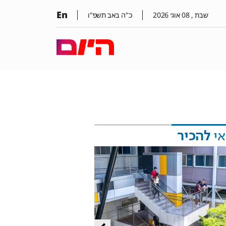
En
שבת ,
08
אוג׳
2026
כ"ה באב תשפ"ו
אי
להכיר