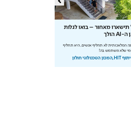
תישארו מאחור – בואו לגלות
הסוד של איינשטיין שי
-AI הולך
את הפנסיה
ה המלאכותית לא תחליף אנשים, היא תחליף
הריבית דריבית עובדת לטובתכם
מי שלא משתמש בה!
מוקדם. כך תבנו עתיד בטוח
מכון הטכנולוגי חולון
בשיתוף מנורה מבטחים