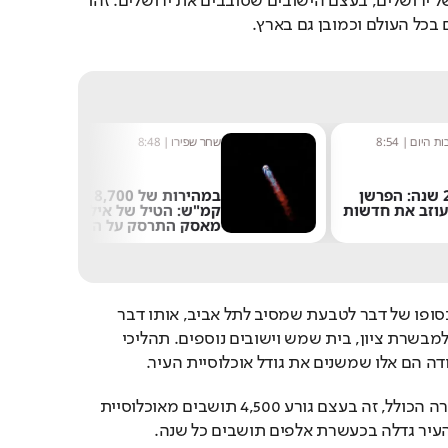
ההגירה היא למטרופולין של ירושלים, בעצם הישובים שסובבים את ירושלים. זהו 
 בכל העולם וכמובן גם בארץ.
ת היום
|
8:54
שחר שפירו
|
8:48
אחרי 24 שנה: הפרשן
במהירות של 8,700
עוזב את חדשות
קמ"ש: הטיל של אילון
מאסק התרסק על הירח
תושבי תל אביב מהגרים בסופו של דבר לטבעת שמסיב לתל אביב, אותו דבר 
תושבי ירושלים שעוברים למבשרת ציון, בית שמש וישובים נוספים. תהליכי 
ודה הם אלו שמשנים את גודל אוכלוסיית העיר.
אם לוקחים את מאזן ההגירה הכולל, זה בעצם גורע 4,500 תושבים מאוכלוסיית 
העיר גדלה בכעשרת אלפים תושבים כל שנה.