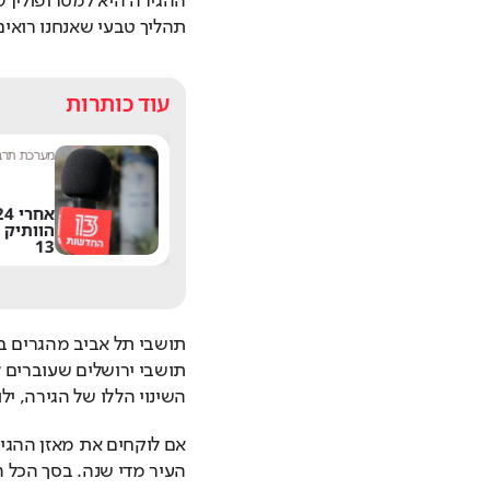
תהליך טבעי שאנחנו רואים
עוד כותרות
שחר שפירו
|
9:17
מערכת תרבו
משתדרגת? אחד
הפיצ'רים הכי מציקים
הוותיק 
בוואטסאפ הגיע לישראל
13
השינוי הללו של הגירה, יל
העיר מדי שנה. בסך הכל 