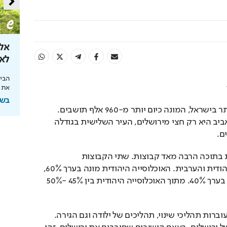
 את קצבת
מהפכת הרובוטיקה לבית
אל 
לאן ה
מהפכת הניקיון החכם: כל הבית נקי בלחיצת
Loaded
:
Unmute
86.61%
כפתור
 הצעדים שיצילו
הבינ
את 
בשיתוף רונלייט
בשיתוף HIT,ה
ירושלים העיר הגדולה ביותר בישראל, המונה כיום יותר מ-960 אלף תושבים. 
העיר השנייה בגדולה תל אביב היא רק חצי מירושלים, העיר השלישית בגודלה 
ם.
האוכלוסייה הגדולה כוללת בתוכה הרבה מאד קבוצות. שתי הקבוצות 
העיקריות, האוכלוסייה היהודית והערבית. האוכלוסייה היהודית מונה בערך 60%, 
ואילו האוכלוסייה הערבית בערך 40%. מתוך האוכלוסייה היהודית בין 45% -50% 
כל האוכלוסיות בירושלים עוברות תהליכי שינוי, תהליכים של ילודה וגם הגירה. 