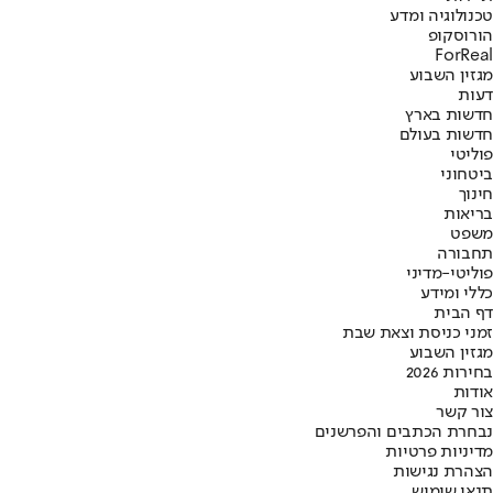
טכנולוגיה ומדע
הורוסקופ
ForReal
מגזין השבוע
דעות
חדשות בארץ
חדשות בעולם
פוליטי
ביטחוני
חינוך
בריאות
משפט
תחבורה
פוליטי-מדיני
כללי ומידע
דף הבית
זמני כניסת וצאת שבת
מגזין השבוע
בחירות 2026
אודות
צור קשר
נבחרת הכתבים והפרשנים
מדיניות פרטיות
הצהרת נגישות
תנאי שימוש