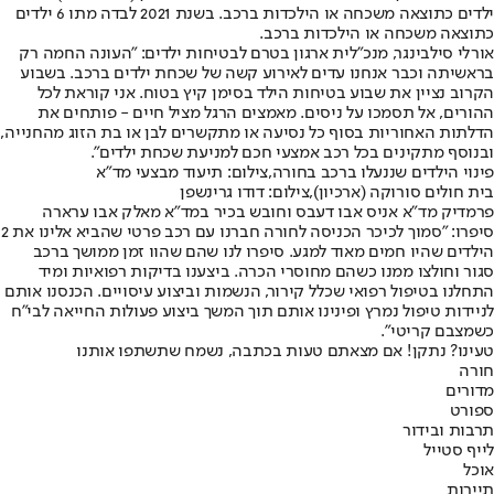
ילדים כתוצאה משכחה או הילכדות ברכב. בשנת 2021 לבדה מתו 6 ילדים
כתוצאה משכחה או הילכדות ברכב.
אורלי סילבינגר, מנכ"לית ארגון בטרם לבטיחות ילדים: "העונה החמה רק
בראשיתה וכבר אנחנו עדים לאירוע קשה של שכחת ילדים ברכב. בשבוע
הקרוב נציין את שבוע בטיחות הילד בסימן קיץ בטוח. אני קוראת לכל
ההורים, אל תסמכו על ניסים. מאמצים הרגל מציל חיים - פותחים את
הדלתות האחוריות בסוף כל נסיעה או מתקשרים לבן או בת הזוג מהחנייה,
ובנוסף מתקינים בכל רכב אמצעי חכם למניעת שכחת ילדים".
פינוי הילדים שננעלו ברכב בחורה,צילום: תיעוד מבצעי מד"א
בית חולים סורוקה (ארכיון),צילום: דודו גרינשפן
פרמדיק מד"א אניס אבו דעבס וחובש בכיר במד"א מאלק אבו ערארה
סיפרו: "סמוך לכיכר הכניסה לחורה חברנו עם רכב פרטי שהביא אלינו את 2
הילדים שהיו חמים מאוד למגע. סיפרו לנו שהם שהוו זמן ממושך ברכב
סגור וחולצו ממנו כשהם מחוסרי הכרה. ביצענו בדיקות רפואיות ומיד
התחלנו בטיפול רפואי שכלל קירור, הנשמות וביצוע עיסויים. הכנסנו אותם
לניידות טיפול נמרץ ופינינו אותם תוך המשך ביצוע פעולות החייאה לבי"ח
כשמצבם קריטי".
טעינו? נתקן! אם מצאתם טעות בכתבה, נשמח שתשתפו אותנו
חורה
מדורים
ספורט
תרבות ובידור
לייף סטייל
אוכל
תיירות