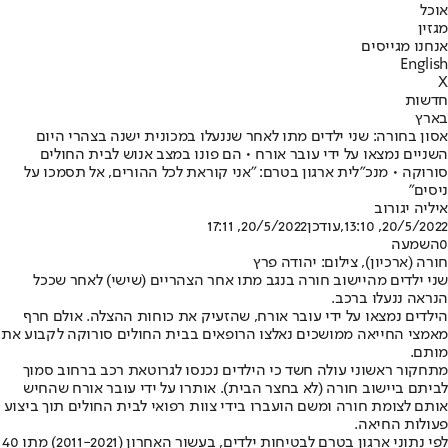
אוכל
מגזין
אנחנו מגייסים
English
X
חדשות
בארץ
אסון בחורה: שני ילדים מתו לאחר שננעלו במכונית ישנה בצהרי היום
השניים נמצאו על ידי עובר אורח • הם פונו במצב אנוש לבית החולים
סורוקה • מנכ"לית ארגון בטרם: "אני קוראת לכל ההורים, אל תסמכו על
ניסים"
איליה יגורוב
20/5/2022, 13:10
,עודכן
20/5/2022, 17:11
0
השמעה
חורה (ארכיון), צילום: יהודה פרץ
שני ילדים מהיישוב חורה בנגב מתו אחר הצהריים (שישי) לאחר שככל
הנראה ננעלו ברכב.
הילדים נמצאו על ידי עובר אורח, שהזעיק את כוחות ההצלה. אולם חרף
מאמצי החייאה ממושכים נאלצו הרופאים בבית החולים סורוקה לקבוע את
מותם.
מתחקור ראשוני עולה חשד כי הילדים נכנסו לגרוטאת רכב ברחוב סמוך
לביתם ביישוב חורה (לא בחצר הבית). אותרו על ידי עובר אורח שהחיש
אותם לצומת חורה ומשם הועברו בידי צוות רפואי לבית החולים תוך ביצוע
פעולות החיאה.
לפי נתוני ארגון בטרם לבטיחות ילדים, בעשור האחרון (2011-2021) מתו 40