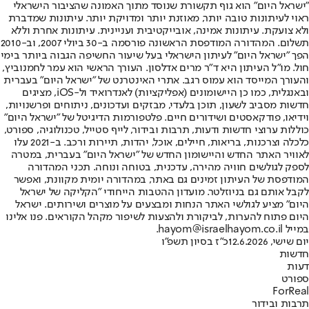
"ישראל היום" הוא גוף תקשורת שנוסד מתוך האמונה שהציבור הישראלי
ראוי לעיתונות טובה יותר, מאוזנת יותר ומדויקת יותר. עיתונות שמדברת
ולא צועקת. עיתונות אמינה, אובייקטיבית ועניינית. עיתונות אחרת וללא
תשלום. המהדורה המודפסת הראשונה פורסמה ב-30 ביולי 2007, וב-2010
הפך "ישראל היום" לעיתון הישראלי בעל שיעור החשיפה הגבוה ביותר בימי
חול. מו"ל העיתון היא ד"ר מרים אדלסון. העורך הראשי הוא עמר לחמנוביץ,
והעורך המייסד הוא עמוס רגב. אתרי האינטרנט של "ישראל היום" בעברית
ובאנגלית, כמו כן היישומונים (אפליקציות) לאנדרואיד ול-iOS, מציגים
חדשות מסביב לשעון, תוכן בלעדי, מבזקים ועדכונים, ניתוחים ופרשנויות,
וידיאו, פודקאסטים ושידורים חיים. פלטפורמות הדיגיטל של "ישראל היום"
כוללות ערוצי חדשות ודעות, תרבות ובידור, לייף סטייל, טכנולוגיה, ספורט,
כלכלה וצרכנות, בריאות, חיילים, אוכל, יהדות, תיירות ורכב. ב-2021 עלו
לאוויר האתר החדש והיישומון החדש של "ישראל היום" בעברית, במטרה
לספק לגולשים חוויה מהירה, עדכנית, בטוחה ונוחה. תכני המהדורה
המודפסת של העיתון זמינים גם באתר, במהדורה יומית מקוונת, ואפשר
לקבל אותם גם בניוזלטר. מועדון ההטבות הייחודי "הקליקה של ישראל
היום" מציע לגולשי האתר הנחות ומבצעים על מוצרים ושירותים. ישראל
היום פתוח להערות, לביקורת ולהצעות לשיפור מקהל הקוראים. פנו אלינו
במייל hayom@israelhayom.co.il.
יום שישי, 12.6.2026
כ"ז בסיון תשפ"ו
חדשות
דעות
ספורט
ForReal
תרבות ובידור