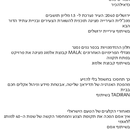
כדאי
להכיר
ירושלים 2040: העיר נערכת ל- 1.5 מליון תושבים
מנכ"לית העירייה מציגה תוכנית להשארת הצעירים ובניית עתיד הדור
הבא
בשיתוף עיריית ירושלים
חלון ההזדמנויות בכפר גנים נסגר
קבוצת אלמוג מציגה את פרויקט MALA: מגדלי הפרימיום האחרונים
בפתח תקווה
בשיתוף קבוצת אלמוג
כך תחסכו בחשמל בלי להזיע
מהפכת האנרגיה של תדיראן: שליטה, אבטחת מידע וניהול אקלים חכם
בבית
בשיתוף TADIRAN
מאחורי הקלעים של הטעם הישראלי
איך אסם הפכה את תקופת הצנע והמחסור הקשה של שנות ה-40 למותג
לאומי?
בשיתוף אסם