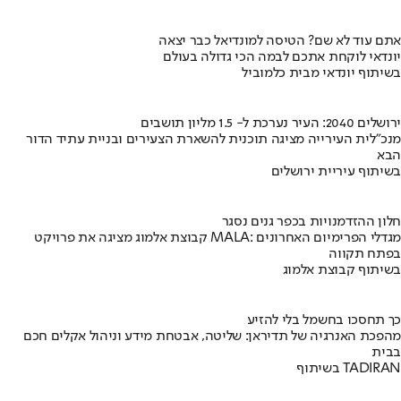
אתם עוד לא שם? הטיסה למונדיאל כבר יצאה
יונדאי לוקחת אתכם לבמה הכי גדולה בעולם
בשיתוף יונדאי מבית כלמוביל
ירושלים 2040: העיר נערכת ל- 1.5 מליון תושבים
מנכ"לית העירייה מציגה תוכנית להשארת הצעירים ובניית עתיד הדור
הבא
בשיתוף עיריית ירושלים
חלון ההזדמנויות בכפר גנים נסגר
קבוצת אלמוג מציגה את פרויקט MALA: מגדלי הפרימיום האחרונים
בפתח תקווה
בשיתוף קבוצת אלמוג
כך תחסכו בחשמל בלי להזיע
מהפכת האנרגיה של תדיראן: שליטה, אבטחת מידע וניהול אקלים חכם
בבית
בשיתוף TADIRAN