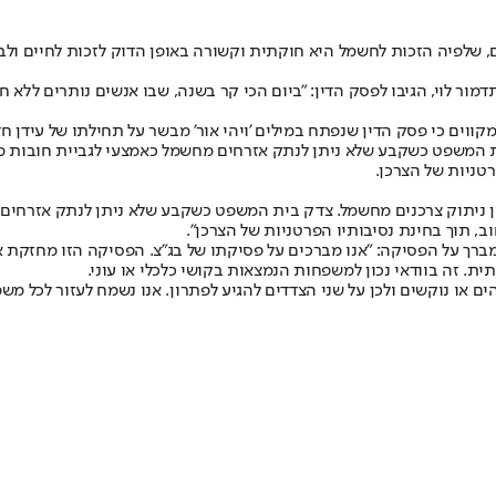
ים, שלפיה הזכות לחשמל היא חוקתית וקשורה באופן הדוק לזכות לחיים ול
דמור לוי, הגיבו לפסק הדין: "ביום הכי קר בשנה, שבו אנשים נותרים לל
מקווים כי פסק הדין שנפתח במילים 'ויהי אור' מבשר על תחילתו של עידן ח
ית המשפט כשקבע שלא ניתן לנתק אזרחים מחשמל כאמצעי לגביית חובות 
טניות של הצרכן.
ין ניתוק צרכנים מחשמל. צדק בית המשפט כשקבע שלא ניתן לנתק אזרחים
 תוך בחינת נסיבותיו הפרטניות של הצרכן".
רך על הפסיקה: "אנו מברכים על פסיקתו של בג"צ. הפסיקה הזו מחזקת את
ת. זה בוודאי נכון למשפחות הנמצאות בקושי כלכלי או עוני.
הים או נוקשים ולכן על שני הצדדים להגיע לפתרון. אנו נשמח לעזור לכל מ