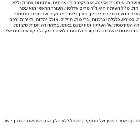
ועקת. עיתונות אמינה, אובייקטיבית ועניינית. עיתונות אחרת וללא
עור החשיפה הגבוה ביותר בימי חול. מו"ל העיתון היא ד"ר מרים אדלסון. העורך הראשי הוא עמר
 והעורך המייסד הוא עמוס רגב. אתרי האינטרנט של "ישראל היום" בעברית ובאנגלית, כמו כן היישומונים (אפליקציות) לאנדרואיד ול-iOS, מציגים חדשות מסביב לשעון, תוכן בלעדי, מבזקים ועדכונים, ניתוחים
, ספורט, כלכלה וצרכנות, בריאות, חיילים, אוכל, יהדות, תיירות ורכב.
דורה המודפסת של העיתון זמינים גם באתר, במהדורה יומית מקוונת,
היום פתוח להערות, לביקורת ולהצעות לשיפור מקהל הקוראים. פנו אלינו
 כן, נאסר המשך של ניתוקי החשמל ללא הליך הוגן ושמיעת הצרכן • שר