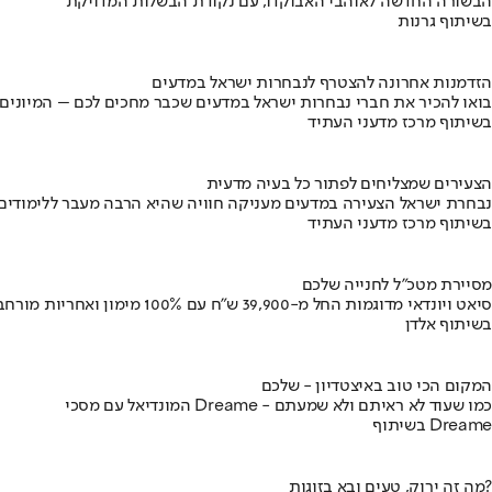
הבשורה החדשה לאוהבי האבוקדו, עם נקודת הבשלות המדויקת
בשיתוף גרנות
הזדמנות אחרונה להצטרף לנבחרות ישראל במדעים
בואו להכיר את חברי נבחרות ישראל במדעים שכבר מחכים לכם – המיונים
בשיתוף מרכז מדעני העתיד
הצעירים שמצליחים לפתור כל בעיה מדעית
נבחרת ישראל הצעירה במדעים מעניקה חוויה שהיא הרבה מעבר ללימודים
בשיתוף מרכז מדעני העתיד
מסיירת מטכ"ל לחנייה שלכם
סיאט ויונדאי מדוגמות החל מ-39,900 ש״ח עם 100% מימון ואחריות מורחבת
בשיתוף אלדן
המקום הכי טוב באיצטדיון - שלכם
המונדיאל עם מסכי Dreame - כמו שעוד לא ראיתם ולא שמעתם
בשיתוף Dreame
מה זה ירוק, טעים ובא בזוגות?