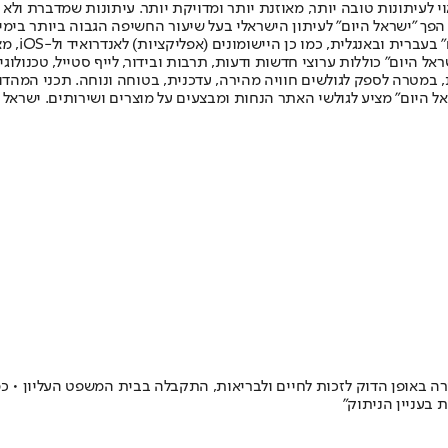
לעיתונות טובה יותר, מאוזנת יותר ומדויקת יותר. עיתונות שמדברת ולא צ
שלום. המהדורה המודפסת הראשונה פורסמה ב-30 ביולי 2007, וב-2010 הפך "ישראל היום" לעיתון הישראלי בעל שי
לחמנוביץ,
ל היום" כוללות ערוצי חדשות ודעות, תרבות ובידור, לייף סטייל, טכנולוגיה
ברית, במטרה לספק לגולשים חוויה מהירה, עדכנית, בטוחה ונוחה. תכני המה
ל היום" מציע לגולשי האתר הנחות ומבצעים על מוצרים ושירותים. ישראל 
ה באופן הדוק לזכות לחיים ולבריאות, התקבלה בבית המשפט העליון • כמו
בעניין הניתוק"