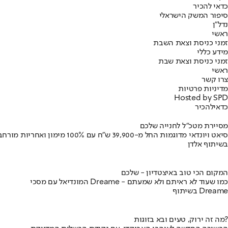
כדאי להכיר
סיפור המשק הישראלי
נדל"ן
ראשי
זמני כניסת וצאת השבת
מידע כללי
זמני כניסת וצאת שבת
ראשי
צרו קשר
מדיניות פרטיות
Hosted by SPD
כדאי
להכיר
מסיירת מטכ"ל לחנייה שלכם
סיאט ויונדאי מדוגמות החל מ-39,900 ש״ח עם 100% מימון ואחריות מורחבת
בשיתוף אלדן
המקום הכי טוב באיצטדיון - שלכם
המונדיאל עם מסכי Dreame - כמו שעוד לא ראיתם ולא שמעתם
בשיתוף Dreame
מה זה ירוק, טעים ובא בזוגות?