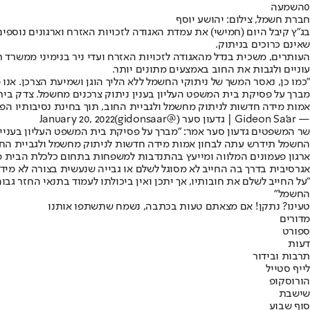
0
השמעה
חברת חשמל, צילום: יהושע יוסף
בג"ץ קיבל היום (חמישי) את עמדת האגודה לזכויות האזרח וארגונים נוספ
שאינם כרוכים בניתוק.
העותרים, משכית בנדל מהאגודה לזכויות האזרח ועדי ניר בנימיני ממשרד ת
עוניים ולגבות את החוב באמצעים מתונים יותר.
"כמו כן, נאסר המשך של ניתוקי החשמל ללא הליך הוגן ושמיעת הצרכן. אנו 
מברך על פסיקת בית המשפט העליון בענין ניתוק צרכנים מחשמל. צדק ב
אמות מידה חדשות לניתוק מחשמל ולגביית החוב, תוך בחינת נסיבותיו הפר
— Gideon Sa'ar | גדעון סער (@gidonsaar)
January 20, 2022
שר המשפטים גדעון סער אמר: "‏מברך על פסיקת בית המשפט העליון בעני
החשמל תידרש עתה לבחון אמות מידה חדשות לניתוק מחשמל ולגביית החוב,
ארגון פעמונים המלווה ומייעץ בהתנדבות למשפחות בתחום כלכלת הבית מב
אגרסיבית בדרך בה החייב לא מסוגל לשלם או גבייה שנעשית בצורה לא מידתי
"על החייב לשלם את חובותיו, אך יתכן ואין ביכולתו לעמוד בתנאי החזר גבו
החשמל"
טעינו? נתקן! אם מצאתם טעות בכתבה, נשמח שתשתפו אותנו
מדורים
ספורט
דעות
תרבות ובידור
לייף סטייל
הורוסקופ
שישבת
סוף שבוע