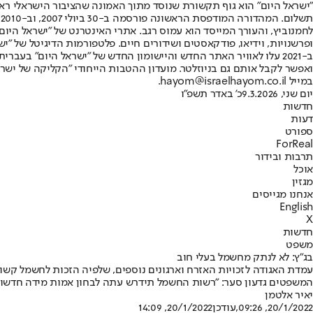
"ישראל היום" הוא גוף תקשורת שנוסד מתוך האמונה שהציבור הישראלי ראוי 
ת
ופרשנויות, וידיאו, פודקאסטים ושידורים חיים. פלטפורמות הדיגיטל של "ישרא
ב-2021 עלו לאוויר האתר החדש והיישומון החדש של "ישראל היום" בע
ואפשר לקבל אותם גם בניוזלטר. מועדון ההטבות הייחודי "הקליקה של ישרא
במייל hayom@israelhayom.co.il.
יום שני, 9.3.2026
כ' באדר תשפ"ו
חדשות
דעות
ספורט
ForReal
תרבות ובידור
אוכל
מגזין
אנחנו מגייסים
English
X
חדשות
משפט
בג"ץ: לא לנתק מחשמל בעלי חוב
עמדת האגודה לזכויות האזרח וארגונים נוספים, שלפיה הזכות לחשמל קשור
המשפטים גדעון סער: "רשות החשמל תידרש עתה לבחון אמות מידה חדשות 
יאיר אלטמן
20/1/2022, 09:26
,עודכן
20/1/2022, 14:09