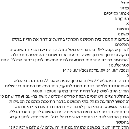
אוכל
מגזין
אנחנו מגייסים
English
X
חדשות
משפט
בעקבות הסגר: בית המשפט המחוזי בירושלים דחה את הדיון בתיק
האלפים
"הדיון שנקבע ל-13 בינואר - מבוטל בזה", כך הודיעו הבוקר השופטים
רבקה פרידמן-פלדמן, משה בר-עם ועודד שחם • ההחלטה התקבלה
"התחשב בריבוי הנוכחים המגיעים לבית המשפט לדיון ובסגר הכללי", ציינו
יאיר אלטמן
8/1/2021, 09:34
,עודכן
8/1/2021, 14:43
0
נתניהו בביהמ"ש // צילום ארכיון: עמית שאבי // נתניהו בביהמ"ש
משפט
נתניהו
:
לאחר כניסת הסגר לתוקף, בית המשפט המחוזי בירושלים
הודיע היום (שישי) על דחיית הדיון בתיקי 2000 ו-4000.
בהחלטה ציינו השופטים רבקה פרידמן-פלדמן, משה בר-עם ועודד שחם כי
"בהמשך להודעת מנהל בתי המשפט בדבר התאמת מתכונת הפעילות
בבתי המשפט ובבתי הדין לעבודה - התמודדות עם נגיף הקורונה;
ובהתחשב בריבוי הנוכחים המגיעים לבית המשפט לדיון ובסגר הכללי,
הדיון הקבוע ליום 13 בינואר 2021 מבוטל בזה". מועד חדש לדיון ייקבע
בהמשך.
החל הדיון השני במשפט נתניהו במחוזי ירושלים // צילום ארכיון: יוני