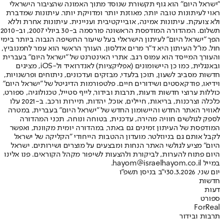
"ישראל היום" הוא גוף תקשורת שנוסד מתוך האמונה שהציבור הישראלי
ראוי לעיתונות טובה יותר, מאוזנת יותר ומדויקת יותר. עיתונות שמדברת
ולא צועקת. עיתונות אמינה, אובייקטיבית ועניינית. עיתונות אחרת וללא
תשלום. המהדורה המודפסת הראשונה פורסמה ב-30 ביולי 2007, וב-2010
הפך "ישראל היום" לעיתון הישראלי בעל שיעור החשיפה הגבוה ביותר בימי
חול. מו"ל העיתון היא ד"ר מרים אדלסון. העורך הראשי הוא עמר לחמנוביץ,
והעורך המייסד הוא עמוס רגב. אתרי האינטרנט של "ישראל היום" בעברית
ובאנגלית, כמו כן היישומונים (אפליקציות) לאנדרואיד ול-iOS, מציגים
חדשות מסביב לשעון, תוכן בלעדי, מבזקים ועדכונים, ניתוחים ופרשנויות,
וידיאו, פודקאסטים ושידורים חיים. פלטפורמות הדיגיטל של "ישראל היום"
כוללות ערוצי חדשות ודעות, תרבות ובידור, לייף סטייל, טכנולוגיה, ספורט,
כלכלה וצרכנות, בריאות, חיילים, אוכל, יהדות, תיירות ורכב. ב-2021 עלו
לאוויר האתר החדש והיישומון החדש של "ישראל היום" בעברית, במטרה
לספק לגולשים חוויה מהירה, עדכנית, בטוחה ונוחה. תכני המהדורה
המודפסת של העיתון זמינים גם באתר, במהדורה יומית מקוונת, ואפשר
לקבל אותם גם בניוזלטר. מועדון ההטבות הייחודי "הקליקה של ישראל
היום" מציע לגולשי האתר הנחות ומבצעים על מוצרים ושירותים. ישראל
היום פתוח להערות, לביקורת ולהצעות לשיפור מקהל הקוראים. פנו אלינו
במייל hayom@israelhayom.co.il.
יום שני, 30.3.2026
י"ב בניסן תשפ"ו
חדשות
דעות
ספורט
ForReal
תרבות ובידור