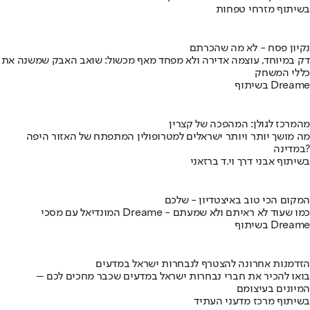
בשיתוף מזרחי טפחות
נקיון פסח - לא מה שהכרתם
דק במיוחד, עוצמה אדירה ולא מפחד מאף מכשול: שואב האבק שמשנה את
כללי המשחק
בשיתוף Dreame
מהמרכז לגולן: המהפכה של קצרין
מה מושך יותר ויותר ישראלים למטרופולין המתפתח של האזור היפה
במדינה?
בשיתוף אבני דרך וי.ד ברזאני
המקום הכי טוב באיצטדיון - שלכם
המונדיאל עם מסכי Dreame - כמו שעוד לא ראיתם ולא שמעתם
בשיתוף Dreame
הזדמנות אחרונה להצטרף לנבחרות ישראל במדעים
בואו להכיר את חברי נבחרות ישראל במדעים שכבר מחכים לכם –
המיונים בעיצומם
בשיתוף מרכז מדעני העתיד