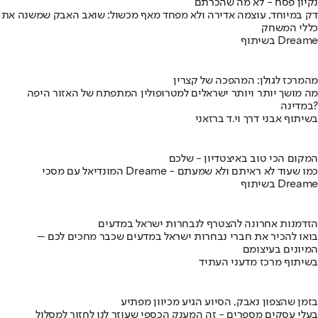
נקיון פסח - לא מה שהכרתם
דק במיוחד, עוצמה אדירה ולא מפחד מאף מכשול: שואב האבק שמשנה את
כללי המשחק
בשיתוף Dreame
מהמרכז לגולן: המהפכה של קצרין
מה מושך יותר ויותר ישראלים למטרופולין המתפתח של האזור היפה
במדינה?
בשיתוף אבני דרך וי.ד ברזאני
המקום הכי טוב באיצטדיון - שלכם
המונדיאל עם מסכי Dreame - כמו שעוד לא ראיתם ולא שמעתם
בשיתוף Dreame
הזדמנות אחרונה להצטרף לנבחרות ישראל במדעים
בואו להכיר את חברי נבחרות ישראל במדעים שכבר מחכים לכם –
המיונים בעיצומם
בשיתוף מרכז מדעני העתיד
בזמן שהצפון נאבק, הסיוע הגיע מכיוון מפתיע
בעלי עסקים מספרים - זה המענק הכספי שעוזר לנו לחזור למסלול