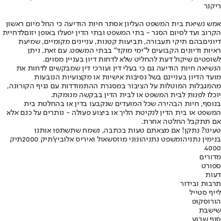
ריקנר
אמש נשיאת בית המשפט העליון אסתר חיות הודיעה כי החל מיום ראשון
הקרוב ועד לסיום הסגר - בתי המשפט ובתי הדין יפעלו באופן יזום
לדחיית
דיונים
בהם תיקי תעבורה, תביעות קטנות, עניינים מקומיים, שמיעת
ראיות ודיונים הקבועים ל"ימי מוקד" בבתי המשפט. עם זאת, ניתן
לשופטים שיקול דעת להחליט שלא לדחות דיון בעניין מסוים.
הנשיאה חיות הודיעה גם כי בעלי דין ועורכי דין שמבקשים לדחות את
מועד הדיון בעניינם בשל נסיבות אישיות או מקצועיות הנובעות
מהמגבלות המוטלות על הציבור במסגרת ההתמודדות עם נגיף הקורונה,
יוכלו לפנות לבית המשפט או לבית הדין בבקשה מנומקת.
בנוסף, חיות הבהירה שכל המועדים שנקבעו בדין או בהחלטת בית
המשפט או בית הדין לנקיטת הליך או ביצוע פעולה - נותרים על כנם אלא
אם תתקבל החלטה אחרת.
טעינו? נתקן! אם מצאתם טעות בכתבה, נשמח שתשתפו אותנו
בנימין נתניהו
משפט נתניהו
נוני מוזס
שאול ואיריס אלוביץ'
תיק 2000
תיק
4000
מדורים
ספורט
דעות
תרבות ובידור
לייף סטייל
הורוסקופ
שישבת
סוף שבוע