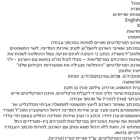
אוכל
מגזין
אנחנו מגייסים
English
X
חדשות
משפט
ארגון הפרקליטים מאיים לפתוח בסכסוך עבודה
במכתב ששיגר הארגון ליועמ"ש, לנציב שירות המדינה, לשר המשפטים
ולמנכ"ל משרדו, נכתב כי הסיבה לאיום מגיעה בשל ההחלטה לשנות את
שיטת המרכזים בפרקליטות – מבלי לנהל מו"מ בנושא עם הארגון • יו"ר
ארגון הפרקליטים: "ההחלטה מגבילה את אפשרויות הקידום שלנו"
יאיר אלטמן
5/7/2021, 07:38
,עודכן
5/7/2021, 09:30
0
השמעה
בית המשפט, ארכיון, צילום: אורן בן חקון
בעקבות שינוי הליך מכרזי לקבלת פרקליטים, ארגון הפרקליטים איים
הבוקר (שני) להכריז על סכסוך עבודה.
במכתב ששיגר הארגון ליועץ המשפטי לממשלה אביחי מנדלבליט, שר
המשפטים גדעון סער, נציב שירות המדינה דניאל הרשקוביץ ומנכ"ל משרד
המשפטים ערן דוידי, נכתב כי נציב שירות המדינה החליט באופן חד-צדדי
לשנות את שיטת המכרזים בפרקליטות למכרזים בין-משרדיים החל
מחודש זה, וזאת ללא ניהול משא ומתן עם הארגון, למרות סכסוך העבודה
הקיים בנושא.
יו"ר ארגון הפרקליטים, עו"ד אורית קורין (ארכיון),