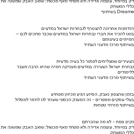
דק במיוחד, עוצמה אדירה ולא מפחד מאף מכשול: שואב האבק שמשנה את
כללי המשחק
בשיתוף Dreame
הזדמנות אחרונה להצטרף לנבחרות ישראל במדעים
בואו להכיר את חברי נבחרות ישראל במדעים שכבר מחכים לכם –
המיונים בעיצומם
בשיתוף מרכז מדעני העתיד
הצעירים שמצליחים לפתור כל בעיה מדעית
נבחרת ישראל הצעירה במדעים מעניקה חוויה שהיא הרבה מעבר
ללימודים
בשיתוף מרכז מדעני העתיד
בזמן שהצפון נאבק, הסיוע הגיע מכיוון מפתיע
בעלי עסקים מספרים - זה המענק הכספי שעוזר לנו לחזור למסלול
בשיתוף מזרחי טפחות
נקיון פסח - לא מה שהכרתם
דק במיוחד, עוצמה אדירה ולא מפחד מאף מכשול: שואב האבק שמשנה את
כללי המשחק