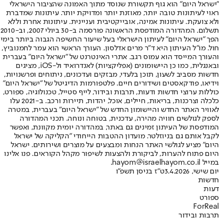
"ישראל היום" הוא גוף תקשורת שנוסד מתוך האמונה שהציבור הישראלי
ראוי לעיתונות טובה יותר, מאוזנת יותר ומדויקת יותר. עיתונות שמדברת
ולא צועקת. עיתונות אמינה, אובייקטיבית ועניינית. עיתונות אחרת וללא
תשלום. המהדורה המודפסת הראשונה פורסמה ב-30 ביולי 2007, וב-2010
הפך "ישראל היום" לעיתון הישראלי בעל שיעור החשיפה הגבוה ביותר בימי
חול. מו"ל העיתון היא ד"ר מרים אדלסון. העורך הראשי הוא עמר לחמנוביץ,
והעורך המייסד הוא עמוס רגב. אתרי האינטרנט של "ישראל היום" בעברית
ובאנגלית, כמו כן היישומונים (אפליקציות) לאנדרואיד ול-iOS, מציגים
חדשות מסביב לשעון, תוכן בלעדי, מבזקים ועדכונים, ניתוחים ופרשנויות,
וידיאו, פודקאסטים ושידורים חיים. פלטפורמות הדיגיטל של "ישראל היום"
כוללות ערוצי חדשות ודעות, תרבות ובידור, לייף סטייל, טכנולוגיה, ספורט,
כלכלה וצרכנות, בריאות, חיילים, אוכל, יהדות, תיירות ורכב. ב-2021 עלו
לאוויר האתר החדש והיישומון החדש של "ישראל היום" בעברית, במטרה
לספק לגולשים חוויה מהירה, עדכנית, בטוחה ונוחה. תכני המהדורה
המודפסת של העיתון זמינים גם באתר, במהדורה יומית מקוונת, ואפשר
לקבל אותם גם בניוזלטר. מועדון ההטבות הייחודי "הקליקה של ישראל
היום" מציע לגולשי האתר הנחות ומבצעים על מוצרים ושירותים. ישראל
היום פתוח להערות, לביקורת ולהצעות לשיפור מקהל הקוראים. פנו אלינו
במייל hayom@israelhayom.co.il.
יום שישי, 3.4.2026
ט"ז בניסן תשפ"ו
חדשות
דעות
ספורט
ForReal
תרבות ובידור