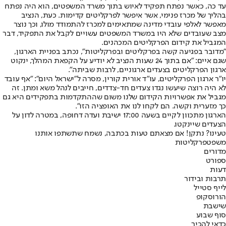
עד כה, כאשר נפתח תפקיד לאיוש בתוך משרד המשפטים, הוא היה נפתח
בהליך של מכרז פנימי, אשר איפשר לפרקליטים קדימות. כעת, הנציב
מאפשר לאלפי עובדי מדינה שמתאימים למכרז להתמודד מולו, וכך נוצר
מצב שעובדים שלא היו במשרד המשפטים עשויים לקבל את התפקיד, דבר
המגביל את קידום הפרקליטים המכהנים.
"מדובר בפגיעה קשה בפרקליטים ובפרקליטות", נכתב בפניית הארגון,
שגם איים: "אם בתוך 24 שעות הנציב לא יודיע על הקפאת המהלך, ינקוט
ארגון הפרקליטים בצעדים ארגוניים, לרבות שביתה".
יו"ר ארגון הפרקליטים, עו"ד אורית קורין, מסרה ל"ישראל היום": "אף עובד
לא היה רוצה שיעשו נגדו צעדים חד-צדדים, חייבים לנהל משא ומתן. זה
מגביל את אפשרויות הקידום שלנו משום שההתקדמות בתפקידים היא גם
כך מזערית וקשה. הם לקחו לנו את האופציה הזו".
הארגון מתכוון לקיים בשעה 17:00 ישיבת ועדה דחופה, במטרה לדון על
הצעדים שיינקטו.
טעינו? נתקן! אם מצאתם טעות בכתבה, נשמח שתשתפו אותנו
משפט
פרקליטות
מדורים
ספורט
דעות
תרבות ובידור
לייף סטייל
הורוסקופ
שישבת
סוף שבוע
כדאי להכיר