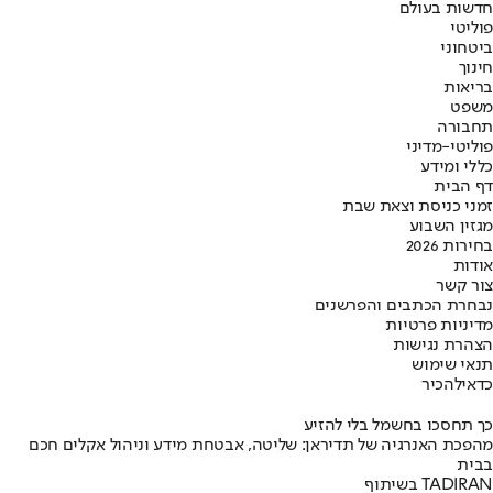
חדשות בעולם
פוליטי
ביטחוני
חינוך
בריאות
משפט
תחבורה
פוליטי-מדיני
כללי ומידע
דף הבית
זמני כניסת וצאת שבת
מגזין השבוע
בחירות 2026
אודות
צור קשר
נבחרת הכתבים והפרשנים
מדיניות פרטיות
הצהרת נגישות
תנאי שימוש
כדאי
להכיר
כך תחסכו בחשמל בלי להזיע
מהפכת האנרגיה של תדיראן: שליטה, אבטחת מידע וניהול אקלים חכם
בבית
בשיתוף TADIRAN