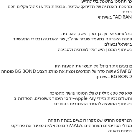
כך תחסכו בחשמל בלי להזיע
מהפכת האנרגיה של תדיראן: שליטה, אבטחת מידע וניהול אקלים חכם
בבית
בשיתוף TADIRAN
בצל איומי איראן: כך נערך משק האנרגיה
פסגת האנרגיה במעמד שגריר ארה"ב, שר האנרגיה ובכירי התעשייה
בישראל ובעולם
בשיתוף המכון הישראלי לאנרגיה ולסביבה
צובעים את הבית? אל תעשו את הטעות הזו
מומחה BG BOND עושה סדר על המדפים ומציג את מותג הצבע SIMPLY
בשיתוף BG BOND
שיא של 600 מיליון שקל: הטוטו עושה מהפיכה
יחסי הימור משופרים, הפקדות ב-Apple Pay ותשלום זכיות מיידי
בשיתוף המועצה להסדר ההימורים בספורט
הפרויקט החדש שמסקרן רוכשים בפתח תקווה
קבוצת אלמוג מציגה את פרויקט MALA: מגדלי הפרימיום האחרונים
בפתח תקווה