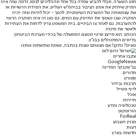
חוט השערה. מבלי להביע עמדה בכל אחד מההליכים לגופו, נדמה שזה אינו
התיק שיחזק את אמון הציבור בביהמ"ש העליון, את הפרדת הרשויות או
את עצמאותה של המערכת השיפוטית. להפך - יכול להיות שזה יהיה
המקרה שבו נשפוך את התינוק עם המים. גם כאן זה אינו המקרה הראוי
להתערבות. גם לאחר צו הביניים, בית המשפט צריך לדחות את העתירות
ולאשר את מינויו.
הכותב הוא מייצג פרטי מטעם הממשלה של בכירי מערכת הביטחון
בדיונים המתנהלים בבג"ץ.
טעינו? נתקן! אם מצאתם טעות בכתבה, נשמח שתשתפו אותנו
עקבו אחרינו
G
o
o
g
l
e
News
בג"ץ
מבקר המדינה
מדורים
ספורט
תרבות ובידור
לייף סטייל
אוכל
תיירות
טכנולוגיה ומדע
הורוסקופ
ForReal
מגזין השבוע
דעות
חדשות בארץ