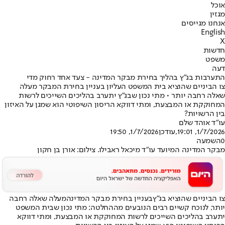
אוכל
מגזין
אנחנו מגייסים
English
X
חדשות
משפט
דעה
התערבות בג"ץ בהליך בחירת מבקר המדינה - צעד אחד רחוק מדי
צו הביניים שהוציא בית המשפט העליון בעניין בחירת המבקר מעלה
שאלה רחבה יותר • מתי נכון שבג"ץ יתערב בהליכים השייכים לרשות
המחוקקת או המבצעת, ומתי דווקא הריסון השיפוטי הוא שמגן על האיזון
בין הרשויות?
עו"ד אוהד שלם
1/7/2026, 19:01
,עודכן
1/7/2026, 19:50
0
השמעה
מבקר המדינה המיועד עו"ד מיכאל ראבילו. צילום: אורן בן חקון
צו הביניים שהוציא בג"ץ
בעניין בחירת מבקר המדינה
מעלה שאלה רחבה
יותר, לנוכח קשיים רבים הנובעים מההחלטה: מתי נכון שבית המשפט
יתערב בהליכים השייכים לרשות המחוקקת או המבצעת, ומתי דווקא