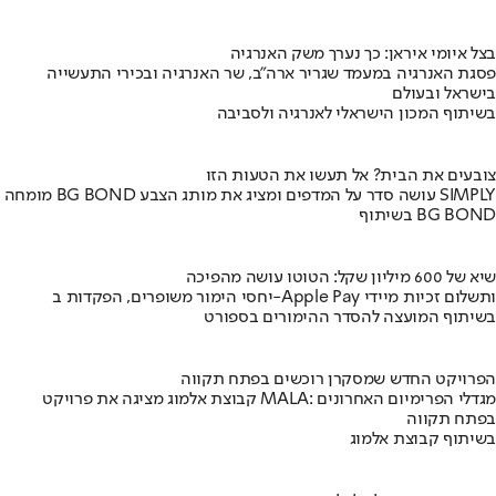
בצל איומי איראן: כך נערך משק האנרגיה
פסגת האנרגיה במעמד שגריר ארה"ב, שר האנרגיה ובכירי התעשייה
בישראל ובעולם
בשיתוף המכון הישראלי לאנרגיה ולסביבה
צובעים את הבית? אל תעשו את הטעות הזו
מומחה BG BOND עושה סדר על המדפים ומציג את מותג הצבע SIMPLY
בשיתוף BG BOND
שיא של 600 מיליון שקל: הטוטו עושה מהפיכה
יחסי הימור משופרים, הפקדות ב-Apple Pay ותשלום זכיות מיידי
בשיתוף המועצה להסדר ההימורים בספורט
הפרויקט החדש שמסקרן רוכשים בפתח תקווה
קבוצת אלמוג מציגה את פרויקט MALA: מגדלי הפרימיום האחרונים
בפתח תקווה
בשיתוף קבוצת אלמוג