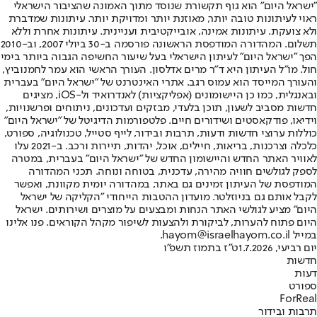
"ישראל היום" הוא גוף תקשורת שנוסד מתוך האמונה שהציבור הישראלי
ראוי לעיתונות טובה יותר, מאוזנת יותר ומדויקת יותר. עיתונות שמדברת
ולא צועקת. עיתונות אמינה, אובייקטיבית ועניינית. עיתונות אחרת וללא
תשלום. המהדורה המודפסת הראשונה פורסמה ב-30 ביולי 2007, וב-2010
הפך "ישראל היום" לעיתון הישראלי בעל שיעור החשיפה הגבוה ביותר בימי
חול. מו"ל העיתון היא ד"ר מרים אדלסון. העורך הראשי הוא עמר לחמנוביץ,
והעורך המייסד הוא עמוס רגב. אתרי האינטרנט של "ישראל היום" בעברית
ובאנגלית, כמו כן היישומונים (אפליקציות) לאנדרואיד ול-iOS, מציגים
חדשות מסביב לשעון, תוכן בלעדי, מבזקים ועדכונים, ניתוחים ופרשנויות,
וידיאו, פודקאסטים ושידורים חיים. פלטפורמות הדיגיטל של "ישראל היום"
כוללות ערוצי חדשות ודעות, תרבות ובידור, לייף סטייל, טכנולוגיה, ספורט,
כלכלה וצרכנות, בריאות, חיילים, אוכל, יהדות, תיירות ורכב. ב-2021 עלו
לאוויר האתר החדש והיישומון החדש של "ישראל היום" בעברית, במטרה
לספק לגולשים חוויה מהירה, עדכנית, בטוחה ונוחה. תכני המהדורה
המודפסת של העיתון זמינים גם באתר, במהדורה יומית מקוונת, ואפשר
לקבל אותם גם בניוזלטר. מועדון ההטבות הייחודי "הקליקה של ישראל
היום" מציע לגולשי האתר הנחות ומבצעים על מוצרים ושירותים. ישראל
היום פתוח להערות, לביקורת ולהצעות לשיפור מקהל הקוראים. פנו אלינו
במייל hayom@israelhayom.co.il.
יום רביעי, 1.7.2026
ט"ז בתמוז תשפ"ו
חדשות
דעות
ספורט
ForReal
תרבות ובידור