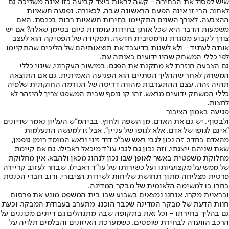
שיש לפסול את הבחירה - קשה לראות כיצד קביעה כזו אינה משליכה גם
לאחור. הרי זו אינה הפעם הראשונה שבה, לכאורה, נפגעה חשאיות
ההצבעה. לאורך השנים התקיימו בחירות חשאיות רבות בכנסת. האם
משמעות הדבר היא שכל אותן בחירות עומדות כיום בסימן שאלה? אם יש
צורך לקבוע מסגרת נורמטיבית חדשה, תפקידה של הפסיקה הוא לעצב
אותה לעתיד - ולא לשנות בדיעבד את תוצאותיהם של הליכים שהתקיימו
לפי כללי המשחק שהיו ידועים באותה עת.
גם הצבעה חוזרת לא מתקנת את הפגם. במישור העקרוני, שינוי כללי
המשחק לאחר שההליך הסתיים הוא הפגיעה האמיתית. גם אם התוצאה
תהיה זהה, עצם ההתערבות מהווה דריסה של הנורמה החוקתית שלפיה
כללי המשחק ידועים מראש. זהו קו נוסף שבית המשפט צריך להיזהר לא
לחצות.
פגיעה באמון הציבור
ולבסוף, יש גם את האדם. מן השפה ולחוץ, בביהמ"ש העליון נאמר שדיונים
"אינם לגופו של אדם, אלא לגופו של עניין", אבל זו למעשה התעלמות
מהאדם בחדר. זה נכון לגבי ראש שב"כ דוד זיני וראש המוסד רומן גופמן,
שאת שניהם ייצגתי, וזה נכון גם לגבי עו"ד מיכאל ראבילו. גם אם קיימת
מחלוקת משפטית באשר לאופן שבו נכון לנהוג מכאן ולהבא, אין מחלוקת
של ממש על מקצועיותו ועל כשירותו של עו"ד ראבילו, שבחר לעזוב קריירה
פרטית מצליחה מתוך תחושת שליחות לשירות הציבורי, ורוב חברי הכנסת
בחרו בו למשימה הלאומית של מבקר המדינה.
ובראיית מקרו, אנחנו נמצאים בשבוע שבו בית המשפט מונע את פרסום
חוות הדעת של מבקר המדינה שכבר הוכנו, מתערב בעבודת המבקר, וכעת
גם בהליך בחירתו - וכל זאת בתקופה שבה מתנהלים גם דיונים מכוננים על
הרכב הוועדה לבחירת שופטים, כשמערכת האיזונים והבלמים תלויה על