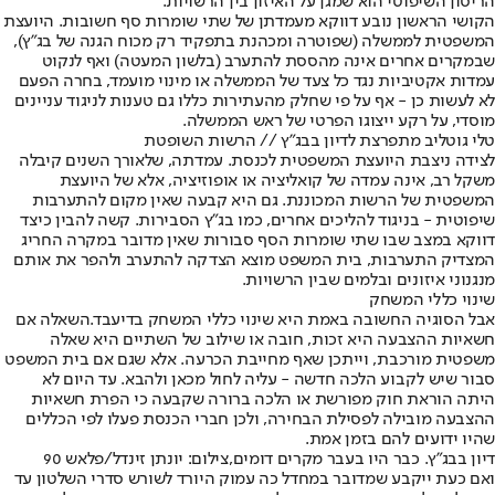
הריסון השיפוטי הוא שמגן על האיזון בין הרשויות.
הקושי הראשון נובע דווקא מעמדתן של שתי שומרות סף חשובות. היועצת
המשפטית לממשלה (שפוטרה ומכהנת בתפקיד רק מכוח הגנה של בג"ץ),
שבמקרים אחרים אינה מהססת להתערב (בלשון המעטה) ואף לנקוט
עמדות אקטיביות נגד כל צעד של הממשלה או מינוי מועמד, בחרה הפעם
לא לעשות כן - אף על פי שחלק מהעתירות כללו גם טענות לניגוד עניינים
מוסדי, על רקע ייצוגו הפרטי של ראש הממשלה.
טלי גוטליב מתפרצת לדיון בבג"ץ // הרשות השופטת
לצידה ניצבת היועצת המשפטית לכנסת. עמדתה, שלאורך השנים קיבלה
משקל רב, אינה עמדה של קואליציה או אופוזיציה, אלא של היועצת
המשפטית של הרשות המכוננת. גם היא קבעה שאין מקום להתערבות
שיפוטית - בניגוד להליכים אחרים, כמו בג"ץ הסבירות. קשה להבין כיצד
דווקא במצב שבו שתי שומרות הסף סבורות שאין מדובר במקרה החריג
המצדיק התערבות, בית המשפט מוצא הצדקה להתערב ולהפר את אותם
מנגנוני איזונים ובלמים שבין הרשויות.
שינוי כללי המשחק
אבל הסוגיה החשובה באמת היא שינוי כללי המשחק בדיעבד.
השאלה אם
חשאיות ההצבעה היא זכות
, חובה או שילוב של השתיים היא שאלה
משפטית מורכבת, וייתכן שאף מחייבת הכרעה. אלא שגם אם בית המשפט
סבור שיש לקבוע הלכה חדשה - עליה לחול מכאן ולהבא. עד היום לא
היתה הוראת חוק מפורשת או הלכה ברורה שקבעה כי הפרת חשאיות
ההצבעה מובילה לפסילת הבחירה, ולכן חברי הכנסת פעלו לפי הכללים
שהיו ידועים להם בזמן אמת.
דיון בבג"ץ. כבר היו בעבר מקרים דומים,צילום: יונתן זינדל/פלאש 90
ואם כעת ייקבע שמדובר במחדל כה עמוק היורד לשורש סדרי השלטון עד