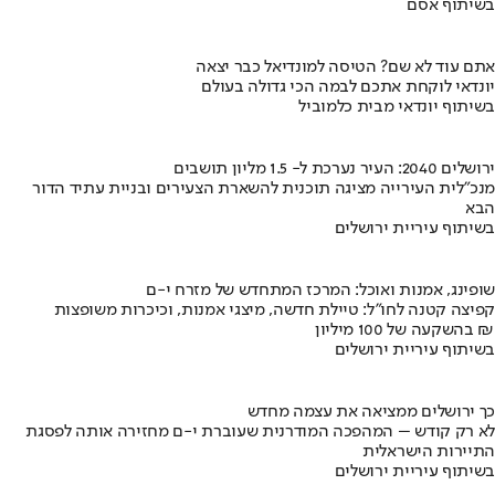
בשיתוף אסם
אתם עוד לא שם? הטיסה למונדיאל כבר יצאה
יונדאי לוקחת אתכם לבמה הכי גדולה בעולם
בשיתוף יונדאי מבית כלמוביל
ירושלים 2040: העיר נערכת ל- 1.5 מליון תושבים
מנכ"לית העירייה מציגה תוכנית להשארת הצעירים ובניית עתיד הדור
הבא
בשיתוף עיריית ירושלים
שופינג, אמנות ואוכל: המרכז המתחדש של מזרח י-ם
קפיצה קטנה לחו"ל: טיילת חדשה, מיצגי אמנות, וכיכרות משופצות
בהשקעה של 100 מיליון ₪
בשיתוף עיריית ירושלים
כך ירושלים ממציאה את עצמה מחדש
לא רק קודש – המהפכה המודרנית שעוברת י-ם מחזירה אותה לפסגת
התיירות הישראלית
בשיתוף עיריית ירושלים