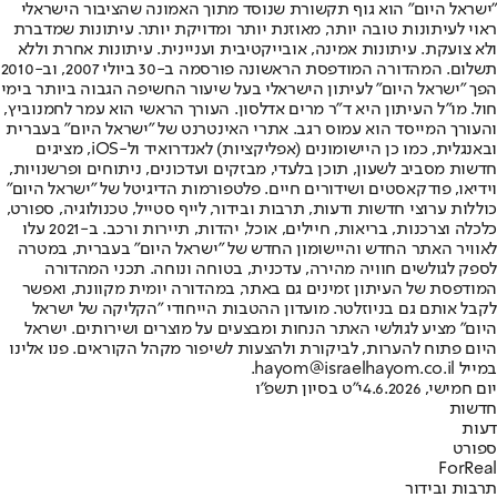
"ישראל היום" הוא גוף תקשורת שנוסד מתוך האמונה שהציבור הישראלי
ראוי לעיתונות טובה יותר, מאוזנת יותר ומדויקת יותר. עיתונות שמדברת
ולא צועקת. עיתונות אמינה, אובייקטיבית ועניינית. עיתונות אחרת וללא
תשלום. המהדורה המודפסת הראשונה פורסמה ב-30 ביולי 2007, וב-2010
הפך "ישראל היום" לעיתון הישראלי בעל שיעור החשיפה הגבוה ביותר בימי
חול. מו"ל העיתון היא ד"ר מרים אדלסון. העורך הראשי הוא עמר לחמנוביץ,
והעורך המייסד הוא עמוס רגב. אתרי האינטרנט של "ישראל היום" בעברית
ובאנגלית, כמו כן היישומונים (אפליקציות) לאנדרואיד ול-iOS, מציגים
חדשות מסביב לשעון, תוכן בלעדי, מבזקים ועדכונים, ניתוחים ופרשנויות,
וידיאו, פודקאסטים ושידורים חיים. פלטפורמות הדיגיטל של "ישראל היום"
כוללות ערוצי חדשות ודעות, תרבות ובידור, לייף סטייל, טכנולוגיה, ספורט,
כלכלה וצרכנות, בריאות, חיילים, אוכל, יהדות, תיירות ורכב. ב-2021 עלו
לאוויר האתר החדש והיישומון החדש של "ישראל היום" בעברית, במטרה
לספק לגולשים חוויה מהירה, עדכנית, בטוחה ונוחה. תכני המהדורה
המודפסת של העיתון זמינים גם באתר, במהדורה יומית מקוונת, ואפשר
לקבל אותם גם בניוזלטר. מועדון ההטבות הייחודי "הקליקה של ישראל
היום" מציע לגולשי האתר הנחות ומבצעים על מוצרים ושירותים. ישראל
היום פתוח להערות, לביקורת ולהצעות לשיפור מקהל הקוראים. פנו אלינו
במייל hayom@israelhayom.co.il.
יום חמישי, 4.6.2026
י"ט בסיון תשפ"ו
חדשות
דעות
ספורט
ForReal
תרבות ובידור