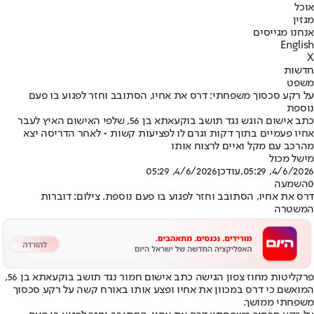
אוכל
מגזין
אנחנו מגייסים
English
X
חדשות
משפט
על רקע סכסוך משפחתי: דרס את אחיו, הסתובב וחזר לפגוע בו פעם
נוספת
כתב אישום הוגש נגד תושב בוקעאתא בן 56, שלפי האישום האיץ לעבר
אחיו פעמיים בתוך דקות וגרם לו לפציעות קשות • לאחר הדריסה יצא
מהרכב עם מקל ואיים לרצוח אותו
מישל מכול
4/6/2026, 05:29
,עודכן
4/6/2026, 05:29
0
השמעה
דרס את אחיו, הסתובב וחזר לפגוע בו פעם נוספת. צילום: דוברות
המשטרה
פרקליטות מחוז צפון הגישה כתב אישום חמור נגד תושב בוקעאתא בן 56,
המואשם כי דרס במכוון את אחיו ופצע אותו באורח קשה על רקע סכסוך
משפחתי ממושך.