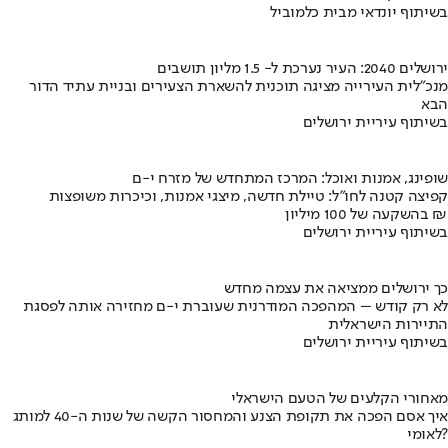
בשיתוף יונדאי מבית כלמוביל
ירושלים 2040: העיר נערכת ל- 1.5 מליון תושבים
מנכ"לית העירייה מציגה תוכנית להשארת הצעירים ובניית עתיד הדור
הבא
בשיתוף עיריית ירושלים
שופינג, אמנות ואוכל: המרכז המתחדש של מזרח י-ם
קפיצה קטנה לחו"ל: טיילת חדשה, מיצגי אמנות, וכיכרות משופצות
בהשקעה של 100 מיליון ₪
בשיתוף עיריית ירושלים
כך ירושלים ממציאה את עצמה מחדש
לא רק קודש – המהפכה המודרנית שעוברת י-ם מחזירה אותה לפסגת
התיירות הישראלית
בשיתוף עיריית ירושלים
מאחורי הקלעים של הטעם הישראלי
איך אסם הפכה את תקופת הצנע והמחסור הקשה של שנות ה-40 למותג
לאומי?