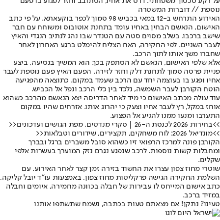
על רקע סכסוך משפחתי: דרס את אחיו, הסתובב וחזר לפגוע בו פעם
נוספת // דוברות המשטרה
האירוע התרחש ב-12 במאי בכביש 98 סמוך לכפר בוקעאתא. על פי כתב
האישום, הנאשם הבחין באחיו עומד בתחנת אוטובוס ומשוחח עם חבר
שישב ברכבו. בשלב מסוים סטה עם הטנדר שבו נהג לנתיב הנגדי והאיץ
לעבר השניים. לפי החקירה, האח הצליח להימלט ברגע האחרון לאחר
שחברו משך אותו לתוך הרכב.
אלא שלפי האישום, הנאשם לא הסתפק בכך. הוא המשיך בנסיעה, ביצע
פניית פרסה סמוך לתחנת דלק וחזר לזירה. הפעם האיץ פעם נוספת לעבר
אחיו ופגע בו בעוצמה יחד עם הרכב שעמד במקום. כתוצאה מהפגיעה
הוטח הקורבן לעבר השמשה, נלכד בין כלי הרכב ונפל אל הכביש.
עוד עולה מכתב האישום כי מיד לאחר הדריסה יצא הנאשם מהרכב כשהוא
אוחז במקל, רץ לעבר אחיו וצעק כי יהרוג אותו. אזרחים שהיו במקום
התערבו ומנעו ממנו להגיע אל הפצוע.
>>בחירות 2026 לכנסת ה-26 | סקרי מנדטים, מפת הגושים ועדכונים<<
>>מונדיאל 2026: לוח משחקים, תקצירים, שידורים וטבלאות<<
הקורבן פונה למרכז הרפואי זיו כשהוא סובל משברים ברגל ובברך
ומחבלות קשות נוספות. לרכב שנפגע נגרם נזק המוערך בעשרות אלפי
שקלים.
שוטרי מחוז צפון עצרו את החשוד בזירה זמן קצר לאחר האירוע. עם
השלמת החקירה הגישה פרקליטות מחוז צפון, באמצעות עו"ד יובל קליקה,
כתב אישום המייחס לו עבירות של חבלה בכוונה מחמירה, איומים וחבלה
במזיד ברכב.
טעינו? נתקן! אם מצאתם טעות בכתבה, נשמח שתשתפו אותנו