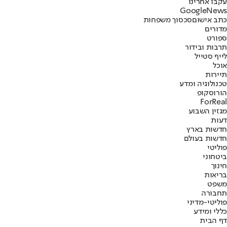
עקבו אחרינו
G
o
o
g
l
e
News
כתב אישום
סכסוך משפחות
מדורים
ספורט
תרבות ובידור
לייף סטייל
אוכל
תיירות
טכנולוגיה ומדע
הורוסקופ
ForReal
מגזין השבוע
דעות
חדשות בארץ
חדשות בעולם
פוליטי
ביטחוני
חינוך
בריאות
משפט
תחבורה
פוליטי-מדיני
כללי ומידע
דף הבית