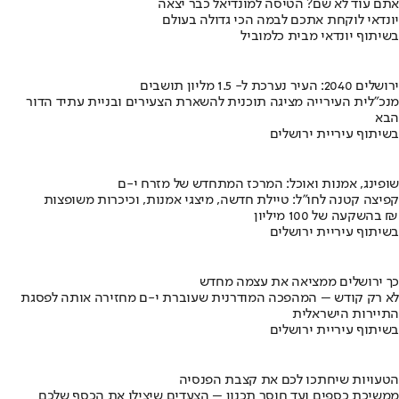
אתם עוד לא שם? הטיסה למונדיאל כבר יצאה
יונדאי לוקחת אתכם לבמה הכי גדולה בעולם
בשיתוף יונדאי מבית כלמוביל
ירושלים 2040: העיר נערכת ל- 1.5 מליון תושבים
מנכ"לית העירייה מציגה תוכנית להשארת הצעירים ובניית עתיד הדור
הבא
בשיתוף עיריית ירושלים
שופינג, אמנות ואוכל: המרכז המתחדש של מזרח י-ם
קפיצה קטנה לחו"ל: טיילת חדשה, מיצגי אמנות, וכיכרות משופצות
בהשקעה של 100 מיליון ₪
בשיתוף עיריית ירושלים
כך ירושלים ממציאה את עצמה מחדש
לא רק קודש – המהפכה המודרנית שעוברת י-ם מחזירה אותה לפסגת
התיירות הישראלית
בשיתוף עיריית ירושלים
הטעויות שיחתכו לכם את קצבת הפנסיה
ממשיכת כספים ועד חוסר תכנון – הצעדים שיצילו את הכסף שלכם