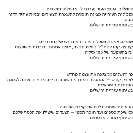
ירושלים 2040: העיר נערכת ל- 1.5 מליון תושבים
מנכ"לית העירייה מציגה תוכנית להשארת הצעירים ובניית עתיד הדור
הבא
בשיתוף עיריית ירושלים
שופינג, אמנות ואוכל: המרכז המתחדש של מזרח י-ם
קפיצה קטנה לחו"ל: טיילת חדשה, מיצגי אמנות, וכיכרות משופצות
בהשקעה של 100 מיליון ₪
בשיתוף עיריית ירושלים
כך ירושלים ממציאה את עצמה מחדש
לא רק קודש – המהפכה המודרנית שעוברת י-ם מחזירה אותה לפסגת
התיירות הישראלית
בשיתוף עיריית ירושלים
הטעויות שיחתכו לכם את קצבת הפנסיה
ממשיכת כספים ועד חוסר תכנון – הצעדים שיצילו את הכסף שלכם
בשיתוף מנורה מבטחים