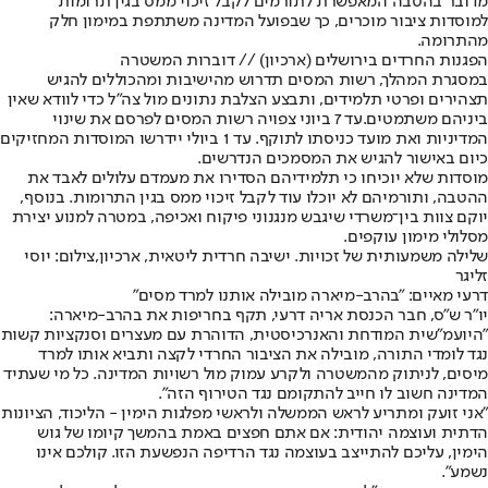
מדובר בהטבה המאפשרת לתורמים לקבל זיכוי ממס בגין תרומות
למוסדות ציבור מוכרים, כך שבפועל המדינה משתתפת במימון חלק
מהתרומה.
הפגנות החרדים בירושלים (ארכיון) // דוברות המשטרה
במסגרת המהלך, רשות המסים תדרוש מהישיבות ומהכוללים להגיש
תצהירים ופרטי תלמידים, ותבצע הצלבת נתונים מול צה״ל כדי לוודא שאין
ביניהם משתמטים.עד 7 ביוני צפויה רשות המסים לפרסם את שינוי
המדיניות ואת מועד כניסתו לתוקף. עד 1 ביולי יידרשו המוסדות המחזיקים
כיום באישור להגיש את המסמכים הנדרשים.
מוסדות שלא יוכיחו כי תלמידיהם הסדירו את מעמדם עלולים לאבד את
ההטבה, ותורמיהם לא יוכלו עוד לקבל זיכוי ממס בגין התרומות. בנוסף,
יוקם צוות בין־משרדי שיגבש מנגנוני פיקוח ואכיפה, במטרה למנוע יצירת
מסלולי מימון עוקפים.
שלילה משמעותית של זכויות. ישיבה חרדית ליטאית, ארכיון,צילום: יוסי
זליגר
דרעי מאיים: "בהרב-מיארה מובילה אותנו למרד מסים"
יו״ר ש״ס, חבר הכנסת אריה דרעי, תקף בחריפות את בהרב-מיארה:
״היועמ״שית המודחת והאנרכיסטית, הדוהרת עם מעצרים וסנקציות קשות
נגד לומדי התורה, מובילה את הציבור החרדי לקצה ותביא אותו למרד
מיסים, לניתוק מהמשטרה ולקרע עמוק מול רשויות המדינה. כל מי שעתיד
המדינה חשוב לו חייב להתקומם נגד הטירוף הזה״.
״אני זועק ומתריע לראש הממשלה ולראשי מפלגות הימין - הליכוד, הציונות
הדתית ועוצמה יהודית: אם אתם חפצים באמת בהמשך קיומו של גוש
הימין, עליכם להתייצב בעוצמה נגד הרדיפה הנפשעת הזו. קולכם אינו
נשמע״.