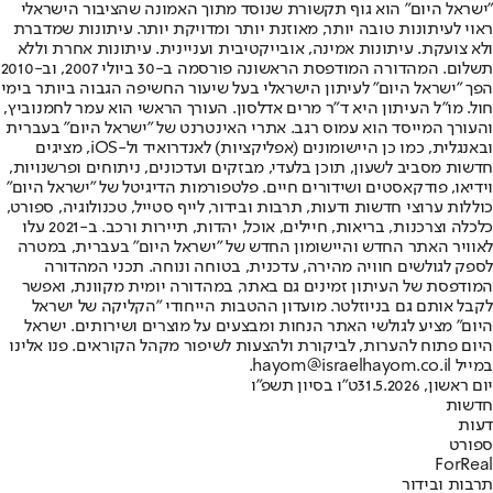
"ישראל היום" הוא גוף תקשורת שנוסד מתוך האמונה שהציבור הישראלי
ראוי לעיתונות טובה יותר, מאוזנת יותר ומדויקת יותר. עיתונות שמדברת
ולא צועקת. עיתונות אמינה, אובייקטיבית ועניינית. עיתונות אחרת וללא
תשלום. המהדורה המודפסת הראשונה פורסמה ב-30 ביולי 2007, וב-2010
הפך "ישראל היום" לעיתון הישראלי בעל שיעור החשיפה הגבוה ביותר בימי
חול. מו"ל העיתון היא ד"ר מרים אדלסון. העורך הראשי הוא עמר לחמנוביץ,
והעורך המייסד הוא עמוס רגב. אתרי האינטרנט של "ישראל היום" בעברית
ובאנגלית, כמו כן היישומונים (אפליקציות) לאנדרואיד ול-iOS, מציגים
חדשות מסביב לשעון, תוכן בלעדי, מבזקים ועדכונים, ניתוחים ופרשנויות,
וידיאו, פודקאסטים ושידורים חיים. פלטפורמות הדיגיטל של "ישראל היום"
כוללות ערוצי חדשות ודעות, תרבות ובידור, לייף סטייל, טכנולוגיה, ספורט,
כלכלה וצרכנות, בריאות, חיילים, אוכל, יהדות, תיירות ורכב. ב-2021 עלו
לאוויר האתר החדש והיישומון החדש של "ישראל היום" בעברית, במטרה
לספק לגולשים חוויה מהירה, עדכנית, בטוחה ונוחה. תכני המהדורה
המודפסת של העיתון זמינים גם באתר, במהדורה יומית מקוונת, ואפשר
לקבל אותם גם בניוזלטר. מועדון ההטבות הייחודי "הקליקה של ישראל
היום" מציע לגולשי האתר הנחות ומבצעים על מוצרים ושירותים. ישראל
היום פתוח להערות, לביקורת ולהצעות לשיפור מקהל הקוראים. פנו אלינו
במייל hayom@israelhayom.co.il.
יום ראשון, 31.5.2026
ט"ו בסיון תשפ"ו
חדשות
דעות
ספורט
ForReal
תרבות ובידור