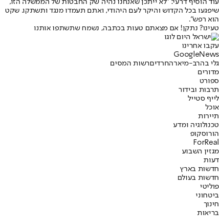
עוד הוסיף דרעי: ״לא ייתכן שאנחנו נהיה שק החבטות של הממשלה הזו,
שיפגעו בכל הקדוש והיקר לעם היהודי, ואתם תעמדו מנגד ותשתקו. שקט
הוא רפש״.
טעינו? נתקן! אם מצאתם טעות בכתבה, נשמח שתשתפו אותנו
עקבו אחרינו
G
o
o
g
l
e
News
גלי בהרב-מיארה
חרדים
רשות המסים
מדורים
ספורט
תרבות ובידור
לייף סטייל
אוכל
תיירות
טכנולוגיה ומדע
הורוסקופ
ForReal
מגזין השבוע
דעות
חדשות בארץ
חדשות בעולם
פוליטי
ביטחוני
חינוך
בריאות