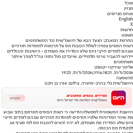
אוכל
מגזין
אנחנו מגייסים
English
X
חדשות
משפט
החרפת המאבק: הצעד הבא של היועמ״שית נגד המשתמטים
רשות המסים צפויה לשלול הטבות מס על תרומות למוסדות תורניים
שבהם לומדים חייבי גיוס שלא הסדירו את מעמדם • הישיבות והכוללים
יידרשו להעביר פרטי תלמידים, שייבדקו מול נתוני צה״ל לצורך איתור
משתמטים
אלינור שירקני-קופמן
31/5/2026, 18:21
,עודכן
31/5/2026, 19:23
0
השמעה
היועמ"שית גלי בהרב-מיארה. צילום: אורן בן חקון
היועצת המשפטית לממשלה
הודיעה כי רשות המסים תפרסם בתוך שבוע
את שינוי המדיניות שלפיו תורמים למוסדות תורניים שבהם לומדים חייבי
גיוס שלא הסדירו את מעמדם, לא יהיו זכאים להטבת מס לפי סעיף 46
לפקודת מס הכנסה.