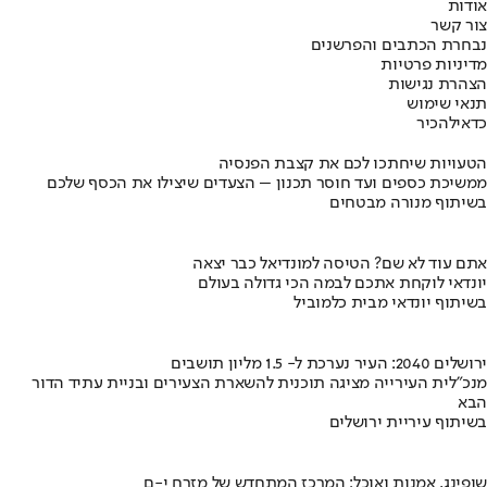
אודות
צור קשר
נבחרת הכתבים והפרשנים
מדיניות פרטיות
הצהרת נגישות
תנאי שימוש
כדאי
להכיר
הטעויות שיחתכו לכם את קצבת הפנסיה
ממשיכת כספים ועד חוסר תכנון – הצעדים שיצילו את הכסף שלכם
בשיתוף מנורה מבטחים
אתם עוד לא שם? הטיסה למונדיאל כבר יצאה
יונדאי לוקחת אתכם לבמה הכי גדולה בעולם
בשיתוף יונדאי מבית כלמוביל
ירושלים 2040: העיר נערכת ל- 1.5 מליון תושבים
מנכ"לית העירייה מציגה תוכנית להשארת הצעירים ובניית עתיד הדור
הבא
בשיתוף עיריית ירושלים
שופינג, אמנות ואוכל: המרכז המתחדש של מזרח י-ם