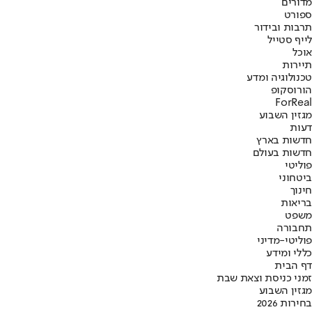
מדורים
ספורט
תרבות ובידור
לייף סטייל
אוכל
תיירות
טכנולוגיה ומדע
הורוסקופ
ForReal
מגזין השבוע
דעות
חדשות בארץ
חדשות בעולם
פוליטי
ביטחוני
חינוך
בריאות
משפט
תחבורה
פוליטי-מדיני
כללי ומידע
דף הבית
זמני כניסת וצאת שבת
מגזין השבוע
בחירות 2026