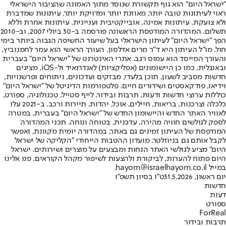
"ישראל היום" הוא גוף תקשורת שנוסד מתוך האמונה שהציבור הישראלי
ראוי לעיתונות טובה יותר, מאוזנת יותר ומדויקת יותר. עיתונות שמדברת
ולא צועקת. עיתונות אמינה, אובייקטיבית ועניינית. עיתונות אחרת וללא
תשלום. המהדורה המודפסת הראשונה פורסמה ב-30 ביולי 2007, וב-2010
הפך "ישראל היום" לעיתון הישראלי בעל שיעור החשיפה הגבוה ביותר בימי
חול. מו"ל העיתון היא ד"ר מרים אדלסון. העורך הראשי הוא עמר לחמנוביץ,
והעורך המייסד הוא עמוס רגב. אתרי האינטרנט של "ישראל היום" בעברית
ובאנגלית, כמו כן היישומונים (אפליקציות) לאנדרואיד ול-iOS, מציגים
חדשות מסביב לשעון, תוכן בלעדי, מבזקים ועדכונים, ניתוחים ופרשנויות,
וידיאו, פודקאסטים ושידורים חיים. פלטפורמות הדיגיטל של "ישראל היום"
כוללות ערוצי חדשות ודעות, תרבות ובידור, לייף סטייל, טכנולוגיה, ספורט,
כלכלה וצרכנות, בריאות, חיילים, אוכל, יהדות, תיירות ורכב. ב-2021 עלו
לאוויר האתר החדש והיישומון החדש של "ישראל היום" בעברית, במטרה
לספק לגולשים חוויה מהירה, עדכנית, בטוחה ונוחה. תכני המהדורה
המודפסת של העיתון זמינים גם באתר, במהדורה יומית מקוונת, ואפשר
לקבל אותם גם בניוזלטר. מועדון ההטבות הייחודי "הקליקה של ישראל
היום" מציע לגולשי האתר הנחות ומבצעים על מוצרים ושירותים. ישראל
היום פתוח להערות, לביקורת ולהצעות לשיפור מקהל הקוראים. פנו אלינו
במייל hayom@israelhayom.co.il.
יום ראשון, 31.5.2026
ט"ו בסיון תשפ"ו
חדשות
דעות
ספורט
ForReal
תרבות ובידור