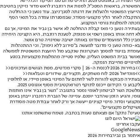
לפי העתירה, באוגוסט 2025 החליט פורום סגל הפיקוד הכללי של
המשטרה, בראשות המפכ"ל, למנות את רוזנברג לראש מדור נזיקין בחטיבת
הייעוץ המשפטי ולהעלות את דרגתה לסגן־ניצב. עוד נטען כי ההחלטה
התקבלה לאחר הליך מקצועי מסודר, שבמסגרתו עמדה בכל תנאי הסף
וזכתה להמלצות גורמי המקצוע.
בעתירה נטען כי מאז קבלת ההחלטה לא אישר בן גביר את המינוי, אך גם
לא דחה אותו באופן רשמי או מנומק. לטענת רוזנברג, היא הקצינה היחידה
מבין כלל המועמדים שנדונו באותה ישיבה שמינויה טרם אושר.
בא-כוחה טוען כי מדובר למעשה ב"סירוב ללא נימוק", וכי ההתנהלות
עומדת בניגוד למסמך העקרונות שנקבע מול היועצת המשפטית לממשלה
ואושר בבית המשפט העליון, שלפיו סטייה מהמלצות מקצועיות בנוגע
למינויים מחייבת הנמקה.
>>בחירות 2026 לכנסת ה-26 | סקרי מנדטים, מפת הגושים ועדכונים<<
>>מונדיאל 2026: לוח משחקים, תקצירים, שידורים וטבלאות<<
בעתירה מבוקש להורות לשר לחתום על המינוי באופן מיידי, או לחלופין
לקבוע כי הקידום ייכנס לתוקף רטרואקטיבית מסוף אוגוסט 2025.
מלשכת השר לביטחון לאומי נמסר בתגובה: "השר בן גביר אינו חותמת
גומי, והגיע הזמן שהדבר יופנם. עניינה של הגברת רוזנברג ייבחן באופן
מקצועי וסדור. מינוי קצינים ייעשה אך ורק לאחר עבודת מטה מסודרת
ושיקולים מקצועיים".
טעינו? נתקן! אם מצאתם טעות בכתבה, נשמח שתשתפו אותנו
עקבו אחרינו
G
o
o
g
l
e
News
איתמר בן גביר
בחירות 2026