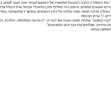
 את החומרה הרבה הנובעת ממעשיו של הנאשם שבחר שוב ושוב לפגוע בבתו
ים ואנשים נוספים, איתם היה מחליף תוכן פדופילי ומנהל שיח הכולל עדויו
 כשח"כ פנינה תמנו-שטה עלתה על דוכן הנואמים ובמשך דקות
עסקה בפר
רים \\ ערוץ הכנסת
רקני-קופמן", פתחה תמנו-שטה את דבריה. "זו פרשה מטלטלת, חולנית. ר
ת מיניות, מצלמים את אבריהם המוצנעים".
תשתפו אותנו