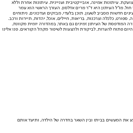
ועקת. עיתונות אמינה, אובייקטיבית ועניינית. עיתונות אחרת וללא
עור החשיפה הגבוה ביותר בימי חול. מו"ל העיתון היא ד"ר מרים אדלסון. העורך הראשי הוא עמר
 והעורך המייסד הוא עמוס רגב. אתרי האינטרנט של "ישראל היום" בעברית ובאנגלית, כמו כן היישומונים (אפליקציות) לאנדרואיד ול-iOS, מציגים חדשות מסביב לשעון, תוכן בלעדי, מבזקים ועדכונים, ניתוחים
, ספורט, כלכלה וצרכנות, בריאות, חיילים, אוכל, יהדות, תיירות ורכב.
דורה המודפסת של העיתון זמינים גם באתר, במהדורה יומית מקוונת,
היום פתוח להערות, לביקורת ולהצעות לשיפור מקהל הקוראים. פנו אלינו
יצע את המעשים בביתו ובין השאר בחדרה של הילדה, ותיעד אותם