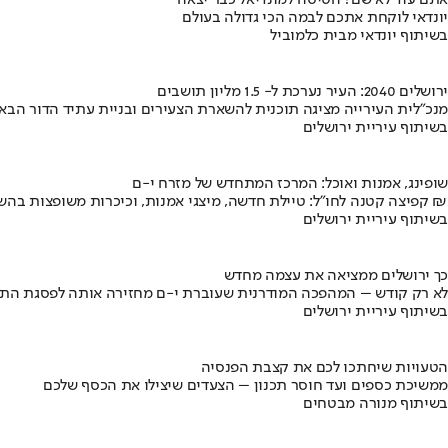
אתם עוד לא שם? הטיסה למונדיאל כבר יצאה
יונדאי לוקחת אתכם לבמה הכי גדולה בעולם
בשיתוף יונדאי מבית כלמוביל
ירושלים 2040: העיר נערכת ל- 1.5 מליון תושבים
מנכ"לית העירייה מציגה תוכנית להשארת הצעירים ובניית עתיד הדור הבא
בשיתוף עיריית ירושלים
שופינג, אמנות ואוכל: המרכז המתחדש של מזרח י-ם
קפיצה קטנה לחו"ל: טיילת חדשה, מיצגי אמנות, וכיכרות משופצות בהשקעה של 100 מיליון ₪
בשיתוף עיריית ירושלים
כך ירושלים ממציאה את עצמה מחדש
לא רק קודש – המהפכה המודרנית שעוברת י-ם מחזירה אותה לפסגת התי
בשיתוף עיריית ירושלים
הטעויות שיחתכו לכם את קצבת הפנסיה
ממשיכת כספים ועד חוסר תכנון – הצעדים שיצילו את הכסף שלכם
בשיתוף מנורה מבטחים