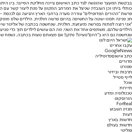
בבקשת המעצר שהוגשה לצד כתב האישום ציינה מחלקת הסייבר, בין היתר,
כותלי ביתו וכן העובדה שניצל את המרחב המקוון על מנת ליצור קשר עם הור
פרשת "ההורים הפדופילים" עוררה סערה ברחבי הארץ והגיעה גם לכנסת -
חכ פנינה תמנו-שטה על החשיפה בהיום פרשה חולנית, הילדים שלנו מופק
"אני רוצה לפתוח בפרשה מזעזעת, חולנית, שנחשפה בכתבה של אלינור שי
הילדים שלהם, משתפים אחד את השני, מה הם עושים לילדים תוך כדי פגיעו
שנחשפה גם היא ב"היום"
טעינו? נתקן! אם מצאתם טעות בכתבה, נשמח ש
עקבו אחרינו
G
o
o
g
l
e
News
כתב אישום
פדופיליה
מדורים
ספורט
תרבות ובידור
לייף סטייל
אוכל
תיירות
טכנולוגיה ומדע
הורוסקופ
ForReal
מגזין השבוע
דעות
חדשות בארץ
חדשות בעולם
פוליטי