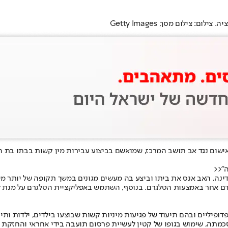
צילום מסך, Getty Images
מרכז, שמואשם בביצוע עבירות מין קשות בבתו בת ה-5. מדובר בכתב האישום הראשון שהוגש מ
ה"<<
ינה, האב אנס את ביתו וביצע בה מעשים מגונים במשך תקופה של יותר מ
דם אחר באמצעות הטלגרם. בנוסף, השתמש באפליקציית הטלגרם על מנת ל
דופיליים ובהם תיעוד של פגיעות מיניות קשות שבוצעו בילדים, ילדות ות