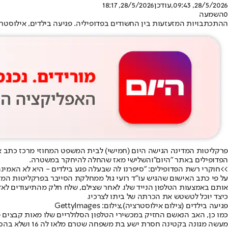
28/5/2026, 09:43
,עודכן
28/5/2026, 18:17
0
השמעה
ההתכתבויות המזעזעות בין החשודים בפדופיליה. פגיעה בילדים, אילוסטרציה. צילום: 
פרקליטות המדינה הגישה היום (חמישי) לבית המשפט המחוזי מרכז כתב אישום נגד אב תושב ה
הפדופילים באתר "היום"
והשלישי מאז שהחלה להיחקר במשטרה.
>>חוקרי רשת הפדופילים: "סיפרנו לה שבעלה פגע בילדים - היא לא האמינ
על פי כתב האישום שהגיש עו"ד רועי גול ממחלקת הסייבר בפרקליטות המד
אותם באמצעות הטלפון הנייד שלו. לאחר שצילם, שלח חלק מהתיעודים לא
כיצד יוכל לטשטש את הכרתה של ביתו לצרכיו.
פגיעה בילדים (צילום אילוסטרציה),צילום: GettyImages
כמו כן, האב הנאשם החזיק במכשירי הטלפון הסלולריים שלו מאות קבצים פ
מעשה מגונה בקטינה חסרת ישע בת משפחה שטרם מלאו לה 16 ושלא בהסכמתה, שימוש בגופו של קטין לעשיית פרסום תועבה בידי אחראי והחזקת חומר תועבה ובו דמותו של קטין.