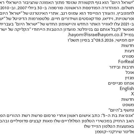
"ישראל היום" הוא גוף תקשורת שנוסד מתוך האמונה שהציבור הישראלי ראוי 
ת
ופרשנויות, וידיאו, פודקאסטים ושידורים חיים. פלטפורמות הדיגיטל של "ישרא
ב-2021 עלו לאוויר האתר החדש והיישומון החדש של "ישראל היום" בע
ואפשר לקבל אותם גם בניוזלטר. מועדון ההטבות הייחודי "הקליקה של ישרא
במייל hayom@israelhayom.co.il.
יום חמישי, 28.5.2026
י"ב בסיון תשפ"ו
חדשות
דעות
ספורט
ForReal
תרבות ובידור
אוכל
מגזין
אנחנו מגייסים
English
X
חדשות
משפט
נחשף ב"היום"
"אנס את בת ה-5": כתב אישום ראשון אחרי פרסום פרשת רשת ההורים הפדופילים
האב החזיק במכשירי הטלפון הסלולריים שלו מאות קבצים פדופיליים ובהם 
באמצעות הטלפון הנייד שלו
אלינור שירקני-קופמן