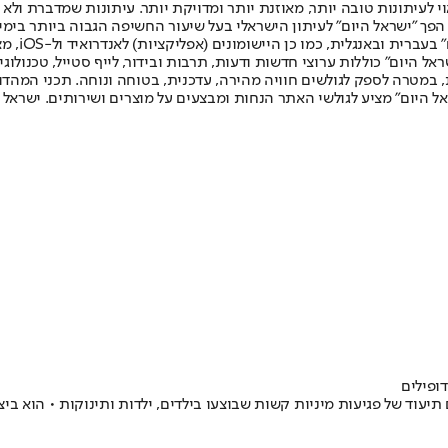
לעיתונות טובה יותר, מאוזנת יותר ומדויקת יותר. עיתונות שמדברת ולא צ
שלום. המהדורה המודפסת הראשונה פורסמה ב-30 ביולי 2007, וב-2010 הפך "ישראל היום" לעיתון הישראלי בעל שי
לחמנוביץ,
ל היום" כוללות ערוצי חדשות ודעות, תרבות ובידור, לייף סטייל, טכנולוגיה
ברית, במטרה לספק לגולשים חוויה מהירה, עדכנית, בטוחה ונוחה. תכני המה
ל היום" מציע לגולשי האתר הנחות ומבצעים על מוצרים ושירותים. ישראל 
תיעוד של פגיעות מיניות קשות שבוצעו בילדים, ילדות ותינוקות • הוא ב