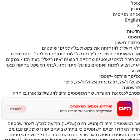
אוכל
מגזין
אנחנו מגייסים
English
X
חדשות
משפט
פרסום ראשון
"לא ריאלי": לוין דוחה את בקשת בג"ץ למינוי שופטים
שר המשפטים השיב לבג"ץ כי בשל "לוח הזמנים הפוליטי", כינוס ועדת
הבחירה למינוי שופטים מחוזיים קבועים "אינו ריאלי" בעת הזו • במקום
זאת, הציע למנות שופטים בפועל, מינוי זמני, לבתי המשפט בחיפה ובאר
שבע
אלינור שירקני-קופמן
26/5/2026, 12:07
,עודכן
26/5/2026, 12:13
0
השמעה
מסרב לכנס את הוועדה. שר המשפטים יריב לוין. צילום: אורן בן חקון
שר המשפטים יריב לוין
הגיש היום (שלישי) הודעה לבג"ץ, לאחר שבסיום
הדיון האחרון הציעו השופטים כי בתוך שבועיים ימונו שופטים קבועים
לבתי המשפט בחיפה ובאר שבע, נוכח המחסור החריף בשני המחוזות.