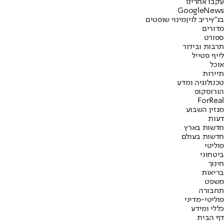
עקבו אחרינו
G
o
o
g
l
e
News
בג"ץ
יריב לוין
מינוי שופטים
מדורים
ספורט
תרבות ובידור
לייף סטייל
אוכל
תיירות
טכנולוגיה ומדע
הורוסקופ
ForReal
מגזין השבוע
דעות
חדשות בארץ
חדשות בעולם
פוליטי
ביטחוני
חינוך
בריאות
משפט
תחבורה
פוליטי-מדיני
כללי ומידע
דף הבית