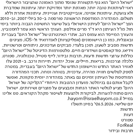
"ישראל היום" הוא גוף תקשורת שנוסד מתוך האמונה שהציבור הישראלי
ראוי לעיתונות טובה יותר, מאוזנת יותר ומדויקת יותר. עיתונות שמדברת
ולא צועקת. עיתונות אמינה, אובייקטיבית ועניינית. עיתונות אחרת וללא
תשלום. המהדורה המודפסת הראשונה פורסמה ב-30 ביולי 2007, וב-2010
הפך "ישראל היום" לעיתון הישראלי בעל שיעור החשיפה הגבוה ביותר בימי
חול. מו"ל העיתון היא ד"ר מרים אדלסון. העורך הראשי הוא עמר לחמנוביץ,
והעורך המייסד הוא עמוס רגב. אתרי האינטרנט של "ישראל היום" בעברית
ובאנגלית, כמו כן היישומונים (אפליקציות) לאנדרואיד ול-iOS, מציגים
חדשות מסביב לשעון, תוכן בלעדי, מבזקים ועדכונים, ניתוחים ופרשנויות,
וידיאו, פודקאסטים ושידורים חיים. פלטפורמות הדיגיטל של "ישראל היום"
כוללות ערוצי חדשות ודעות, תרבות ובידור, לייף סטייל, טכנולוגיה, ספורט,
כלכלה וצרכנות, בריאות, חיילים, אוכל, יהדות, תיירות ורכב. ב-2021 עלו
לאוויר האתר החדש והיישומון החדש של "ישראל היום" בעברית, במטרה
לספק לגולשים חוויה מהירה, עדכנית, בטוחה ונוחה. תכני המהדורה
המודפסת של העיתון זמינים גם באתר, במהדורה יומית מקוונת, ואפשר
לקבל אותם גם בניוזלטר. מועדון ההטבות הייחודי "הקליקה של ישראל
היום" מציע לגולשי האתר הנחות ומבצעים על מוצרים ושירותים. ישראל
היום פתוח להערות, לביקורת ולהצעות לשיפור מקהל הקוראים. פנו אלינו
במייל hayom@israelhayom.co.il.
יום שלישי, 26.5.2026
י' בסיון תשפ"ו
חדשות
דעות
ספורט
ForReal
תרבות ובידור