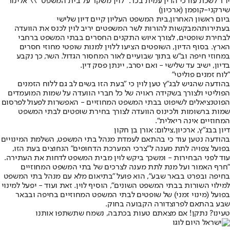
יו״ר לשכת עורכי הדין עמית בכר: "לוין משקר על בית המשפט" \\ אלינור
שירקני-קופמן (ארכיון)
ביום ראשון האחרון,
בית המשפט העליון קיים דיון שלישי
בעתירות
המבקשות להורות לשר המשפטים יריב לוין לכנס את הוועדה
לבחירת שופטים, לצורך איוש התקנים החסרים בבתי המשפט ברחבי
הארץ. בסוף הדיון, השופטים הציעו ללוין למנות שופטי מחוזי חסרים
במחוזי חיפה וב"ש בתוך שבועיים לאור המחסור הגדול. השר, כך נקבע
בדיון, ישיב עד שלישי - ואם יסרב, יינתן פסק דין.
"לוח זמנים פוליטי"
בהודעה שהגיש לבג״ץ טען לוין כי "בעת הזו בש
י
ם לב גם ללוח הזמנים
הפוליטי ולצורך בשקידה ראויה של כל חברי הוועדה על שמות המועמדים
הפוטנציאלים לשיפוט בבתי המשפט המחוזיים - האפשרות לפעול לפרסום
שמות ברשומות ולכינוס הוועדה לצורך בחירת שופטים לבתי המשפט
המחוזיים אינה ריאלית".
דיון בבג"ץ, ארכיון,צילום: אורן בן חקון
בהודעה נטען עוד כי בהתאם לעמדת מנהל בתי המשפט, השלמת המינויים
בפועל צפויה לתת מענה ל"צרכי המערכת הדחופים" הנחוצים בעת הזו,
עוד לפני הבחירות - ומשכך ביקש לוין מבית המשפט לדחות את העתירה.
"חרף האמור ועל מנת לתת מענה לצרכים של בתי המשפט המחוזיים
בחיפה ובפרט בבאר שבע”, הוא פועל "בתיאום מלא עם מנהל בתי המשפט
למילוי השורות בבתי המשפט השונים", הוסיף לוין. זאת ועוד - יפעל למינוי
בפועל (מינוי זמני) של שופטים לבתי המשפט המחוזיים בחיפה ובבאר
שבע בהתאם לפרוצדורה הקבועה בחוק.
טעינו? נתקן! אם מצאתם טעות בכתבה, נשמח שתשתפו אותנו