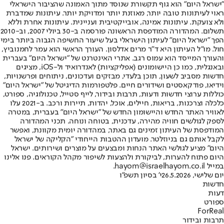
"ישראל היום" הוא גוף תקשורת שנוסד מתוך האמונה שהציבור הישראלי
ראוי לעיתונות טובה יותר, מאוזנת יותר ומדויקת יותר. עיתונות שמדברת
ולא צועקת. עיתונות אמינה, אובייקטיבית ועניינית. עיתונות אחרת וללא
תשלום. המהדורה המודפסת הראשונה פורסמה ב-30 ביולי 2007, וב-2010
הפך "ישראל היום" לעיתון הישראלי בעל שיעור החשיפה הגבוה ביותר בימי
חול. מו"ל העיתון היא ד"ר מרים אדלסון. העורך הראשי הוא עמר לחמנוביץ,
והעורך המייסד הוא עמוס רגב. אתרי האינטרנט של "ישראל היום" בעברית
ובאנגלית, כמו כן היישומונים (אפליקציות) לאנדרואיד ול-iOS, מציגים
חדשות מסביב לשעון, תוכן בלעדי, מבזקים ועדכונים, ניתוחים ופרשנויות,
וידיאו, פודקאסטים ושידורים חיים. פלטפורמות הדיגיטל של "ישראל היום"
כוללות ערוצי חדשות ודעות, תרבות ובידור, לייף סטייל, טכנולוגיה, ספורט,
כלכלה וצרכנות, בריאות, חיילים, אוכל, יהדות, תיירות ורכב. ב-2021 עלו
לאוויר האתר החדש והיישומון החדש של "ישראל היום" בעברית, במטרה
לספק לגולשים חוויה מהירה, עדכנית, בטוחה ונוחה. תכני המהדורה
המודפסת של העיתון זמינים גם באתר, במהדורה יומית מקוונת, ואפשר
לקבל אותם גם בניוזלטר. מועדון ההטבות הייחודי "הקליקה של ישראל
היום" מציע לגולשי האתר הנחות ומבצעים על מוצרים ושירותים. ישראל
היום פתוח להערות, לביקורת ולהצעות לשיפור מקהל הקוראים. פנו אלינו
במייל hayom@israelhayom.co.il.
יום שלישי, 26.5.2026
י' בסיון תשפ"ו
חדשות
דעות
ספורט
ForReal
תרבות ובידור