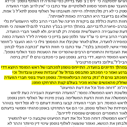
הגיעו למסקנה כי “רס״ן צ׳ פעל בדיוק כפי שהורה לו האלוף גופמן” וכי לא
הועבר שום חומר מסווג לאלמקייס. עוד כתבו כי “אין לרוב חברי הוועדה
ספק כי לא רק מלכתחילה הייתה תשובתו של האלוף גופמן לתא״ל ג׳ אמת,
אלא גם בדיעבד היא התבררה כאמת לאמיתה”.
חוות הדעת כוללת גם ביקורת חריגה של חברי הרוב כלפי היועמש"ית גלי
בהרב-מיארה.
לדבריהם, במהלך הדיון בבג״ץ התברר להם לראשונה כי חוות
דעת שהעבירה היועמ״שית נמסרה רק לגרוניס, ולא לשאר חברי הוועדה.
חברי הרוב ציינו כי עו״ד ענר הלמן טען בדיון כי מסירה ליו״ר הוועדה כמוה
כמסירה לוועדה, אולם לאחר שקיבלו את המסמך גילו כי הוא הועבר כ”חומר
סודי אישי, למכותב בלבד”. עוד כתבו כי חוות הדעת “נכתבה מבלי לבחון
את העובדות והחומרים הרבים שהפריכו את הטענות כנגד האלוף גופמן”.
ראש המוסד היוצא, דדי ברנע. גופמן טען כי מכתבו גרם לו "נזק ברמה
הבינ"ל",צילום: גדעון מרקוביץ'
במהלך הדיונים בוועדה, התייחס גופמן למכתבו של ראש המוסד היוצא דדי
ברנע ואמר כי המכתב מתבסס בגדול על ״עובדות שאינן עובדות״ וכי
המכתב גורם לו ״נזק ברמה הבינלאומית״. גופמן העיד בפני חברי הוועדה
שחלק מהאנשים שהוא מכיר בעולם קצת התרחקו ממנו.
רה"מ: "דוחה מכל וכל את דעת המיעוט"
מלשכת ראש הממשלה נמסר: "הוועדה המייעצת העבירה כעת לראש
הממשלה את חוות הדעת המשלימה בענין מינויו של האלוף רומן גופמן
לראש המוסד. רוב חברי הוועדה קבעו בחוות דעתם כי לא נפל דופי בטוהר
המידות של האלוף גופמן, וכי הם אף התחזקו באופן מהותי וממשי בדעתם
לאור החומרים הנוספים שנמסרו לידיהם".
"ראש הממשלה דוחה מכל וכל את דעת המיעוט שקבעה כי יש להמשיך
ולבחון את הנושא, ואומר שנעשה לאלוף גופמן עינוי דין מיותר וההר לא