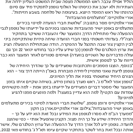
הוליד אפילו עכבר. ראש הממשלה מצפה שבית המשפט העליון ידחה את
העתירות ולא יעכב את כניסתו של האלוף גופמן לתפקיד מיד עם סיום
כהונתו של ראש המוסד היוצא, בעיצומה של מלחמה בשבע חזיתות".
אורי אלמקייס: "מתעלמים מהעובדות"
אורי אלמקייס מסר בתגובה: "שלושת חברי הוועדה למינוי בכירים
מתעלמים באופן ישיר מהעובדות שהוצגו בפניהם על ידיעתו של גופמן לגבי
ההפעלה שלי מתחילת הדרך, והמעצר שלי והעובדה ששיקר בתחקיר
הצה״לי. בעדותי חשפתי בפני חברי הוועדה שיחה פיזית שהתקיימה ביני
לבין הקצין צור שבה התנצל על ההפקרה, הודה שבתחילת ההפעלה הציג
את ערוץ הטלגרם שלי לגופמן (כך שידע עליו כבר בחודש ינואר 22 וכך גם
עולה מדבריהם של השניים בוועדה) ושימים ספורים לאחר המעצר הוא כבר
דיווח על כך לגופמן אישית.
"בנוסף, הוצגו מסמכים ותכתובות שמעידים על כך שהדרך היחידה של
גופמן לדעת שאני מתמיין ליחידה מובחרת באמ״ן הייתה דרך צור - הוא
הגורם היחיד שחשפתי בפניו את הליך המיונים.
"גופמן אמר לאל״מ ג׳, ראש מערך בטחון מידע, בשיחה שקיים איתו בזמן
המעצר שלי מספר דברים המעידים על ידיעתו בזמן אמת - למה מקשיחים
עמדות עם הקטין? למה הוא עדיין במעצר? ולמה מונעים ממנו להגיע
למיונים?
אורי אלמקייס ורומן גופמן. "שלושת חברי הוועדה למינוי בכירים מתעלמים
באופן ישיר מהעובדות",צילום: אורי אלמקייס,אורן בן חקון
"ממערך הב״מ לא מסרו לגופמן את המידע ובכל זאת הוא ידע על כך -
והדרך היחידה שידע על כך היה מצור, הקצין שהפעיל אותי - כפי שהוצג
לוועדה. גופמן ידע לכל אורך הדרך על ההפעלה ועל ערוץ הטלגרם שלי, אישר
אותה ובכל זאת בחר לשקר בתחקיר שקיים עימו תא״ל ג׳ בחודש מאי 2022,