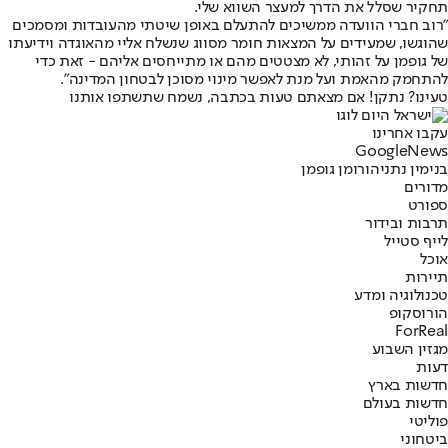
תחקיר שסלל את הדרך למעצר השווא שלי.
"רוב חברי הוועדה ממשיכים להתעלם באופן שיטתי מהעובדות ומסמכים
שהוגשו, שמעידים על המצאות חומר מסווג שנשלח אליי מהאוגדה וידיעתו
של גופמן על זהותי, לא מצטטים מהם או מתייחסים אליהם - זאת כדי
להתחמק מהאמת ועל מנת לאפשר מינוי מסוכן לבטחון המדינה".
טעינו? נתקן! אם מצאתם טעות בכתבה, נשמח שתשתפו אותנו
עקבו אחרינו
G
o
o
g
l
e
News
בנימין נתניהו
רומן גופמן
מדורים
ספורט
תרבות ובידור
לייף סטייל
אוכל
תיירות
טכנולוגיה ומדע
הורוסקופ
ForReal
מגזין השבוע
דעות
חדשות בארץ
חדשות בעולם
פוליטי
ביטחוני