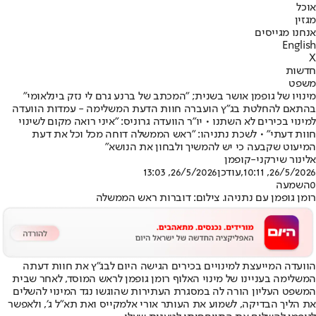
אוכל
מגזין
אנחנו מגייסים
English
X
חדשות
משפט
מינויו של גופמן אושר בשנית; "המכתב של ברנע גרם לי נזק בינלאומי"
בהתאם להחלטת בג״ץ הועברה חוות הדעת המשלימה - עמדות הוועדה
למינוי בכירים לא השתנו • יו"ר הוועדה גרוניס: "איני רואה מקום לשינוי
חוות דעתי" • לשכת נתניהו: "ראש הממשלה דוחה מכל וכל את דעת
המיעוט שקבעה כי יש להמשיך ולבחון את הנושא"
אלינור שירקני-קופמן
26/5/2026, 10:11
,עודכן
26/5/2026, 13:03
0
השמעה
רומן גופמן עם נתניהו. צילום: דוברות ראש הממשלה
הוועדה המייעצת למינויים בכירים הגישה היום לבג״ץ את חוות דעתה
המשלימה בעניינו של מינוי האלוף רומן גופמן לראש המוסד, לאחר שבית
המשפט העליון הורה לה במסגרת העתירות שהוגשו נגד המינוי להשלים
את הליך הבדיקה, לשמוע את העותר אורי אלמקייס ואת תא״ל ג׳, ולאפשר