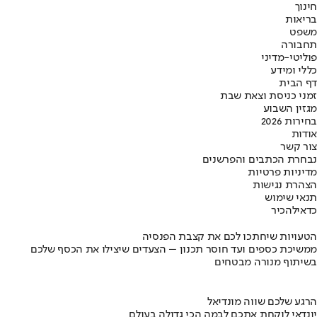
חינוך
בריאות
משפט
תחבורה
פוליטי-מדיני
כללי ומידע
דף הבית
זמני כניסת וצאת שבת
מגזין השבוע
בחירות 2026
אודות
צור קשר
נבחרת הכתבים והפרשנים
מדיניות פרטיות
הצהרת נגישות
תנאי שימוש
כדאי
להכיר
הטעויות שיחתכו לכם את קצבת הפנסיה
ממשיכת כספים ועד חוסר תכנון – הצעדים שיצילו את הכסף שלכם
בשיתוף מנורה מבטחים
הרגע שלכם שווה מונדיאל
יונדאי לוקחת אתכם לבמה הכי גדולה בעולם