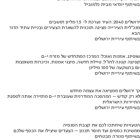
בשיתוף יונדאי מבית כלמוביל
ירושלים 2040: העיר נערכת ל- 1.5 מליון תושבים
מנכ"לית העירייה מציגה תוכנית להשארת הצעירים ובניית עתיד הדור
הבא
בשיתוף עיריית ירושלים
שופינג, אמנות ואוכל: המרכז המתחדש של מזרח י-ם
קפיצה קטנה לחו"ל: טיילת חדשה, מיצגי אמנות, וכיכרות משופצות
בהשקעה של 100 מיליון ₪
בשיתוף עיריית ירושלים
כך ירושלים ממציאה את עצמה מחדש
לא רק קודש – המהפכה המודרנית שעוברת י-ם מחזירה אותה לפסגת
התיירות הישראלית
בשיתוף עיריית ירושלים
הטעויות שיחתכו לכם את קצבת הפנסיה
ממשיכת כספים ועד חוסר תכנון – הצעדים שיצילו את הכסף שלכם
בשיתוף מנורה מבטחים