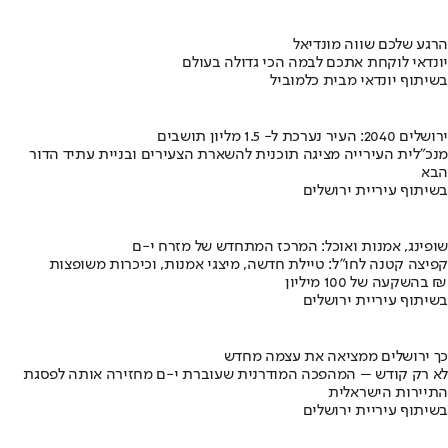
הרגע שלכם שווה מונדיאל
יונדאי לוקחת אתכם לבמה הכי גדולה בעולם
בשיתוף יונדאי מבית כלמוביל
ירושלים 2040: העיר נערכת ל- 1.5 מליון תושבים
מנכ"לית העירייה מציגה תוכנית להשארת הצעירים ובניית עתיד הדור
הבא
בשיתוף עיריית ירושלים
שופינג, אמנות ואוכל: המרכז המתחדש של מזרח י-ם
קפיצה קטנה לחו"ל: טיילת חדשה, מיצגי אמנות, וכיכרות משופצות
בהשקעה של 100 מיליון ₪
בשיתוף עיריית ירושלים
כך ירושלים ממציאה את עצמה מחדש
לא רק קודש – המהפכה המודרנית שעוברת י-ם מחזירה אותה לפסגת
התיירות הישראלית
בשיתוף עיריית ירושלים