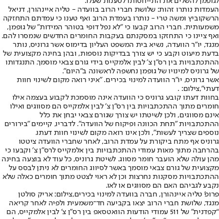
לגופמן להשלים את התייחסותו לטענות שעלו.
העמדות נותרו זהות: שלושת חברי הרוב בוועדה - טליה איינהורן, דניאל
הרשקוביץ ומשה טרי - נותרו בעמדת הרוב ואף טענו כי עמדתם התחזקה
משמעותית. חברי הרוב קבעו כי "לא נפל דופי בטוהר המידות" של גופמן,
ואף ציינו כי התחזקו במסקנתם בעקבות החומרים החדשים שנמסרו להם.
מנגד, יו״ר הוועדה, נשיא בית המשפט העליון בדימוס אשר גרוניס, נותר
בדעת מיעוט וקבע כי יש צורך בבדיקות נוספות, ובהן בחינה מקצועית של
ההתכתבויות בין רס״ן צ׳ לבין אלמקייס בידי גורם צבאי מוסמך. התנגדותו
של גרוניס למינויו של גופמן נחשפה לראשונה ב״היום״.
אשר גרוניס, יו"ר הוועדה למינוי בכירים. "איני רואה מקום לשינוי חוות
דעתי",צילום: .
בחוות דעתו קובע גרוניס כי הוועדה אינה מוסמכת לקבוע בעצמה אילו
חומרים מתוך ההתכתבויות בין רס״ן צ׳ לבין אלמקייס הם מסווגים ואילו
אינם מסווגים, ולכן לשיטתו יש צורך שגורם צבאי יבחן את כלל
ההתכתבויות "תחת הכוונה ופיקוח של הוועדה". לדבריו, קיימים "בירורים
נוספים שצריך לעשות", ולכן אינו רואה מקום לשינוי חוות דעתו.
גרוניס אף מתח ביקורת על עמדת הרוב, לאחר שחברי הוועדה ציטטו
בהרחבה מתוך מאות עמודי ההתכתבויות בין אלמקייס לרס״ן צ׳ וקבעו כי
מהן עולה שלא הועבר חומר מסווג. לשיטת גרוניס, כל עוד לא בוצעה בחינה
מקצועית של גורם צבאי מוסמך באשר לסיווג החומרים לא ניתן לבסס על
ההתכתבויות מסקנות נחרצות וכן לא ראוי לצטט מתוך חומרים כאלה שלא
נקבע לגביהם האם הם מסווגים או לאו.
פרופ' טליה איינהורן, חברה בוועדה למינוי בכירים,צילום: אריק סולטן
מנגד, שלושת חברי הרוב יצאו בקביעה חד־משמעית ולפיה לאחר קריאה
“קפדנית” של 511 עמודי הודעות הוואטסאפ בין רס״ן צ׳ לבין אלמקייס, הם