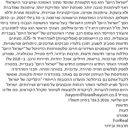
"ישראל היום" הוא גוף תקשורת שנוסד מתוך האמונה שהציבור הישראלי
ראוי לעיתונות טובה יותר, מאוזנת יותר ומדויקת יותר. עיתונות שמדברת
ולא צועקת. עיתונות אמינה, אובייקטיבית ועניינית. עיתונות אחרת וללא
תשלום. המהדורה המודפסת הראשונה פורסמה ב-30 ביולי 2007, וב-2010
הפך "ישראל היום" לעיתון הישראלי בעל שיעור החשיפה הגבוה ביותר בימי
חול. מו"ל העיתון היא ד"ר מרים אדלסון. העורך הראשי הוא עמר לחמנוביץ,
והעורך המייסד הוא עמוס רגב. אתרי האינטרנט של "ישראל היום" בעברית
ובאנגלית, כמו כן היישומונים (אפליקציות) לאנדרואיד ול-iOS, מציגים
חדשות מסביב לשעון, תוכן בלעדי, מבזקים ועדכונים, ניתוחים ופרשנויות,
וידיאו, פודקאסטים ושידורים חיים. פלטפורמות הדיגיטל של "ישראל היום"
כוללות ערוצי חדשות ודעות, תרבות ובידור, לייף סטייל, טכנולוגיה, ספורט,
כלכלה וצרכנות, בריאות, חיילים, אוכל, יהדות, תיירות ורכב. ב-2021 עלו
לאוויר האתר החדש והיישומון החדש של "ישראל היום" בעברית, במטרה
לספק לגולשים חוויה מהירה, עדכנית, בטוחה ונוחה. תכני המהדורה
המודפסת של העיתון זמינים גם באתר, במהדורה יומית מקוונת, ואפשר
לקבל אותם גם בניוזלטר. מועדון ההטבות הייחודי "הקליקה של ישראל
היום" מציע לגולשי האתר הנחות ומבצעים על מוצרים ושירותים. ישראל
היום פתוח להערות, לביקורת ולהצעות לשיפור מקהל הקוראים. פנו אלינו
במייל hayom@israelhayom.co.il.
יום שלישי, 26.5.2026
י' בסיון תשפ"ו
חדשות
דעות
ספורט
ForReal
תרבות ובידור