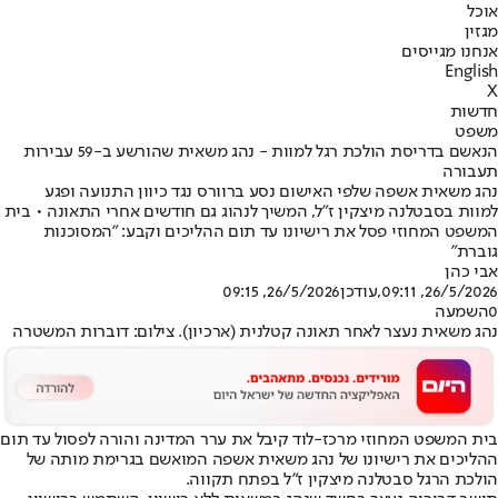
אוכל
מגזין
אנחנו מגייסים
English
X
חדשות
משפט
הנאשם בדריסת הולכת רגל למוות - נהג משאית שהורשע ב-59 עבירות
תעבורה
נהג משאית אשפה שלפי האישום נסע ברוורס נגד כיוון התנועה ופגע
למוות בסבטלנה מיצקין ז"ל, המשיך לנהוג גם חודשים אחרי התאונה • בית
המשפט המחוזי פסל את רישיונו עד תום ההליכים וקבע: "המסוכנות
גוברת"
אבי כהן
26/5/2026, 09:11
,עודכן
26/5/2026, 09:15
0
השמעה
נהג משאית נעצר לאחר תאונה קטלנית (ארכיון). צילום: דוברות המשטרה
בית המשפט המחוזי מרכז-לוד קיבל את ערר המדינה והורה לפסול עד תום
ההליכים את רישיונו של נהג משאית אשפה המואשם בגרימת מותה של
הולכת הרגל סבטלנה מיצקין ז"ל בפתח תקווה.