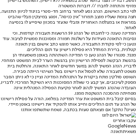
תושב דבוריה נעצר בחשד שנהג במשאית ללא רישיון, השתמש ברישיון
מזויף והתחזה לחברו // דוברות המשטרה
לפי כתב האישום, הנהג נסע לאחור ברחוב חד-סטרי בניגוד לכיוון התנועה,
חצה צומת שעליו מוצב תמרור "אין כניסה", ופגע במיצקין מבלי שהביט
במראות או במצלמה האחורית ומבלי שנעזר במכוון שיסייע לו בנסיעה
לאחור.
המדינה טענה כי לחובתו של הנהג 59 הרשעות תעבורה קודמות, וכי
נסיבות התאונה מעידות על רשלנות חמורה ומסוכנות ממשית לציבור. עוד
נטען כי לפי פקודת התעבורה, כאשר מוגש כתב אישום בגין תאונה
קטלנית, ברירת המחדל היא פסילת רישיון עד תום ההליכים.
מנגד, סנגורו של הנהג טען כי המדינה השתהתה באופן משמעותי הן
בהגשת הבקשה לפסילת הרישיון והן בהגשת הערר לבית המשפט המחוזי.
לדבריו, הנהג המשיך לנהוג במשך חודשים לאחר התאונה, והחלטת בית
משפט לתעבורה שלא לפסול את רישיונו בשל השיהוי הייתה סבירה.
השופט סולקין מתח ביקורת על התנהלות המדינה וציין כי לא ניתן הסבר
מספק לעיכובים, אך קבע כי שאלת המסוכנות היא השיקול המרכזי. לדבריו,
העובדה שהנהג המשיך לנהוג לאחר פקיעת הפסילה המנהלית אינה
מפחיתה מהסכנה הנשקפת ממנו.
בסיום קיבל בית המשפט את ערר המדינה במלואו, הורה על פסילת רישיונו
של הנהג עד תום ההליכים וחייב אותו להפקיד את רישיונו באופן מיידי.
טעינו? נתקן! אם מצאתם טעות בכתבה, נשמח שתשתפו אותנו
עקבו אחרינו
G
o
o
g
l
e
News
משאית
תאונה