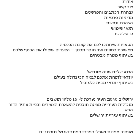
אודות
צור קשר
נבחרת הכתבים והפרשנים
מדיניות פרטיות
הצהרת נגישות
תנאי שימוש
כדאי
להכיר
הטעויות שיחתכו לכם את קצבת הפנסיה
ממשיכת כספים ועד חוסר תכנון – הצעדים שיצילו את הכסף שלכם
בשיתוף מנורה מבטחים
הרגע שלכם שווה מונדיאל
יונדאי לוקחת אתכם לבמה הכי גדולה בעולם
בשיתוף יונדאי מבית כלמוביל
ירושלים 2040: העיר נערכת ל- 1.5 מליון תושבים
מנכ"לית העירייה מציגה תוכנית להשארת הצעירים ובניית עתיד הדור
הבא
בשיתוף עיריית ירושלים
שופינג, אמנות ואוכל: המרכז המתחדש של מזרח י-ם