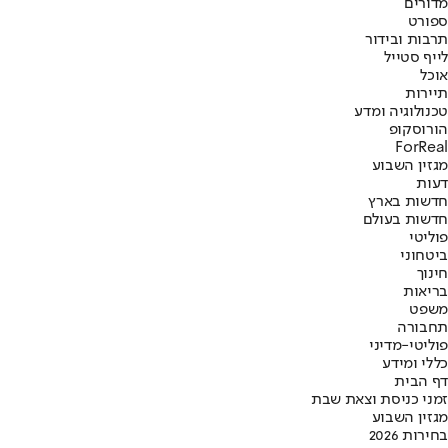
מדורים
ספורט
תרבות ובידור
לייף סטייל
אוכל
תיירות
טכנולוגיה ומדע
הורוסקופ
ForReal
מגזין השבוע
דעות
חדשות בארץ
חדשות בעולם
פוליטי
ביטחוני
חינוך
בריאות
משפט
תחבורה
פוליטי-מדיני
כללי ומידע
דף הבית
זמני כניסת וצאת שבת
מגזין השבוע
בחירות 2026