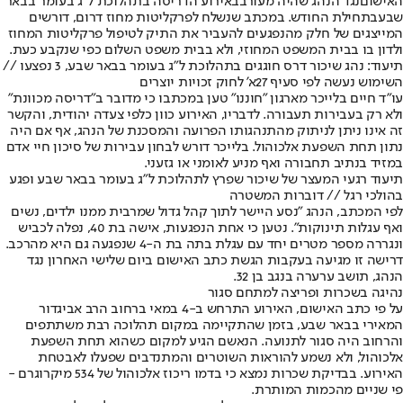
האישום
נגד הנהג שהיה מעורב
באירוע הדריסה בתהלוכת ל"ג בעומר בבאר
שבע
בתחילת החודש. במכתב שנשלח לפרקליטות מחוז דרום, דורשים
המייצגים של חלק מהנפגעים להעביר את התיק לטיפול פרקליטות המחוז
ולדון בו בבית המשפט המחוזי, ולא בבית משפט השלום כפי שנקבע כעת.
תיעוד: נהג שיכור דרס חוגגים בתהלוכת ל"ג בעומר בבאר שבע, 3 נפצעו //
השימוש נעשה לפי סעיף 27א' לחוק זכויות יוצרים
עו"ד חיים בלייכר מארגון "חוננו" טען במכתבו כי מדובר ב"דריסה מכוונת"
ולא רק בעבירות תעבורה. לדבריו, האירוע כוון כלפי צעדה יהודית, והקשר
זה אינו ניתן לניתוק מהתנהגותו הפרועה והמסכנת של הנהג, אף אם היה
נתון תחת השפעת אלכוהול. בלייכר דורש לבחון עבירות של סיכון חיי אדם
במזיד בנתיב תחבורה ואף מניע לאומני או גזעני.
תיעוד רגעי המעצר של שיכור שפרץ לתהלוכת ל"ג בעומר בבאר שבע ופגע
בהולכי רגל // דוברות המשטרה
לפי המכתב, הנהג "נסע היישר לתוך קהל גדול שמרבית ממנו ילדים, נשים
ואף עגלות תינוקות". נטען כי אחת הנפגעות, אישה בת 40, נפלה לכביש
ונגררה מספר מטרים יחד עם עגלת בתה בת ה-4 שנפגעה גם היא מהרכב.
דרישה זו מגיעה בעקבות הגשת כתב האישום ביום שלישי האחרון נגד
הנהג, תושב ערערה בנגב בן 32.
נהיגה בשכרות ופריצה למתחם סגור
על פי כתב האישום, האירוע התרחש ב-4 במאי ברחוב הרב אביגדור
המאירי בבאר שבע, בזמן שהתקיימה במקום תהלוכה רבת משתתפים
והרחוב היה סגור לתנועה. הנאשם הגיע למקום כשהוא תחת השפעת
אלכוהול, ולא נשמע להוראות השוטרים והמתנדבים שפעלו לאבטחת
האירוע. בבדיקת שכרות נמצא כי בדמו ריכוז אלכוהול של 534 מיקרוגרם -
פי שניים מהכמות המותרת.