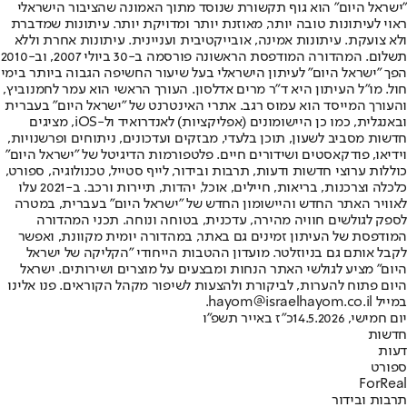
"ישראל היום" הוא גוף תקשורת שנוסד מתוך האמונה שהציבור הישראלי
ראוי לעיתונות טובה יותר, מאוזנת יותר ומדויקת יותר. עיתונות שמדברת
ולא צועקת. עיתונות אמינה, אובייקטיבית ועניינית. עיתונות אחרת וללא
תשלום. המהדורה המודפסת הראשונה פורסמה ב-30 ביולי 2007, וב-2010
הפך "ישראל היום" לעיתון הישראלי בעל שיעור החשיפה הגבוה ביותר בימי
חול. מו"ל העיתון היא ד"ר מרים אדלסון. העורך הראשי הוא עמר לחמנוביץ,
והעורך המייסד הוא עמוס רגב. אתרי האינטרנט של "ישראל היום" בעברית
ובאנגלית, כמו כן היישומונים (אפליקציות) לאנדרואיד ול-iOS, מציגים
חדשות מסביב לשעון, תוכן בלעדי, מבזקים ועדכונים, ניתוחים ופרשנויות,
וידיאו, פודקאסטים ושידורים חיים. פלטפורמות הדיגיטל של "ישראל היום"
כוללות ערוצי חדשות ודעות, תרבות ובידור, לייף סטייל, טכנולוגיה, ספורט,
כלכלה וצרכנות, בריאות, חיילים, אוכל, יהדות, תיירות ורכב. ב-2021 עלו
לאוויר האתר החדש והיישומון החדש של "ישראל היום" בעברית, במטרה
לספק לגולשים חוויה מהירה, עדכנית, בטוחה ונוחה. תכני המהדורה
המודפסת של העיתון זמינים גם באתר, במהדורה יומית מקוונת, ואפשר
לקבל אותם גם בניוזלטר. מועדון ההטבות הייחודי "הקליקה של ישראל
היום" מציע לגולשי האתר הנחות ומבצעים על מוצרים ושירותים. ישראל
היום פתוח להערות, לביקורת ולהצעות לשיפור מקהל הקוראים. פנו אלינו
במייל hayom@israelhayom.co.il.
יום חמישי, 14.5.2026
כ"ז באייר תשפ"ו
חדשות
דעות
ספורט
ForReal
תרבות ובידור