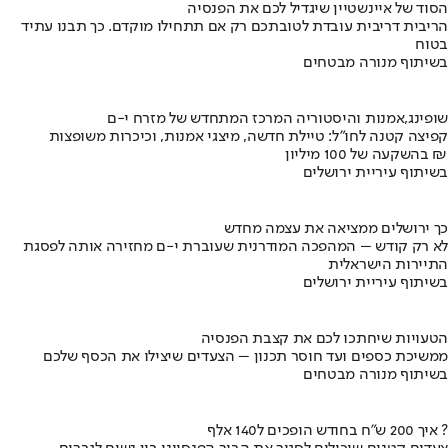
הסוד של איינשטיין שיגדיל לכם את הפנסיה
הריבית דריבית עובדת לטובתכם רק אם תתחילו מוקדם. כך תבנו עתיד
בטוח
בשיתוף מנורה מבטחים
שופינג,אמנות והיסטוריה המרכז המתחדש של מזרח י-ם
קפיצה קטנה לחו"ל: טיילת חדשה, מיצגי אמנות, וכיכרות משופצות
בהשקעה של 100 מיליון ₪
בשיתוף עיריית ירושלים
כך ירושלים ממציאה את עצמה מחדש
לא רק קודש – המהפכה המודרנית שעוברת י-ם מחזירה אותה לפסגת
התיירות הישראלית
בשיתוף עיריית ירושלים
הטעויות שיחתכו לכם את קצבת הפנסיה
ממשיכת כספים ועד חוסר תכנון – הצעדים שיצילו את הכסף שלכם
בשיתוף מנורה מבטחים
איך 200 ש"ח בחודש הופכים ל140 אלף ?