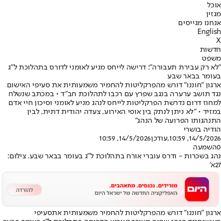
אוכל
מגזין
אנחנו מגייסים
English
X
חדשות
משפט
"לא רק עבירת תעבורה": דרישה לייחס מניע לאומני לדורס בתהלוכת ל"ג
בעומר בבאר שבע
ארגון "חוננו" דורש מהפרקליטות להחמיר משמעותית את סעיפי האישום
נגד תושב ערערה בנגב שפרץ עם רכבו לתהלוכת חב"ד • במכתב שנשלח
למחוז דרום נדרשת הפרקליטות לייחס לנהג מניע לאומני וסיכון חיי אדם
במזיד • "לא ניתן לנתק בין אופי האירוע, צעדה יהודית דתית, לבין
התנהגותו הפרועה של הנהג"
הודיה בושרי
14/5/2026, 10:59
,עודכן
14/5/2026, 10:59
0
השמעה
נהג בשכרות - ודרס עוברי אורח בתהלוכת ל"ג בעומר בבאר שבע. צילום:
27א'
ארגון "חוננו" דורש מהפרקליטות להחמיר משמעותית את
סעיפי