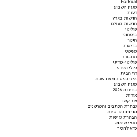
ForReal
מגזין השבוע
דעות
חדשות בארץ
חדשות בעולם
פוליטי
ביטחוני
חינוך
בריאות
משפט
תחבורה
פוליטי-מדיני
כללי ומידע
דף הבית
זמני כניסת וצאת שבת
מגזין השבוע
בחירות 2026
אודות
צור קשר
נבחרת הכתבים והפרשנים
מדיניות פרטיות
הצהרת נגישות
תנאי שימוש
כדאי
להכיר