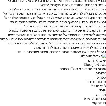
בבדיקת שכרות נמצא כי בדמו של הנהג הדורס ריכוז אלכוהול גבוה פי
שניים מהכמות המותרת,צילום: GettyImages
בתיעודים מהאירוע נראים עשרות משתתפים, בהם משפחות וילדים,
נמלטים בבהלה לצדדים בזמן שהרכב מגיח מהכיוון הנגדי ונוסע הישר אל
תוך ההמון. לפי האישום, הנהג האיץ לעבר הקהל, פגע במספר הולכי רגל
ובמעקה בטיחות, ובהמשך עצר את הרכב ונמלט רגלית מהמקום עד
שנעצר בתום מרדף של שוטרי תחנת באר שבע ולוחמי מג"ב.
יחידת התביעות של מרחב הנגב, שהגישה את כתב האישום המקורי,
ביקשה להמשיך את מעצרו של החשוד עד תום ההליכים. כעת, דרישת
נפגעי העבירה היא שהמערכת המשפטית תתייחס לאירוע כאל אירוע חמור
בהרבה מנהיגה בשכרות, ותיתן משקל למאפיינים הלאומניים והסכנה
המכוונת לחיי אדם שהפגין הנהג במהלך התהלוכה.
טעינו? נתקן! אם מצאתם טעות בכתבה, נשמח שתשתפו אותנו
עקבו אחרינו
G
o
o
g
l
e
News
אירוע דריסה
באר שבע
ל"ג בעומר
מדורים
ספורט
תרבות ובידור
לייף סטייל
אוכל
תיירות
טכנולוגיה ומדע
הורוסקופ