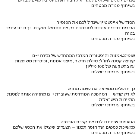
צעדים קטנים שיכולים לסגור את הבור הפנסיוני בין נשים לגברים
בשיתוף מנורה מבטחים
הסוד של איינשטיין שיגדיל לכם את הפנסיה
הריבית דריבית עובדת לטובתכם רק אם תתחילו מוקדם. כך תבנו עתיד
בטוח
בשיתוף מנורה מבטחים
שופינג,אמנות והיסטוריה המרכז המתחדש של מזרח י-ם
קפיצה קטנה לחו"ל: טיילת חדשה, מיצגי אמנות, וכיכרות משופצות
בהשקעה של 100 מיליון ₪
בשיתוף עיריית ירושלים
כך ירושלים ממציאה את עצמה מחדש
לא רק קודש – המהפכה המודרנית שעוברת י-ם מחזירה אותה לפסגת
התיירות הישראלית
בשיתוף עיריית ירושלים
הטעויות שיחתכו לכם את קצבת הפנסיה
ממשיכת כספים ועד חוסר תכנון – הצעדים שיצילו את הכסף שלכם
בשיתוף מנורה מבטחים