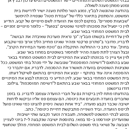
בבתי המשפט השלום והמחוזיים - שר המשפטים הגיש עדכון לבג”ץ אך
נמנע ממתן מענה לשאלה.
בהודעה שהוגשה לבג”ץ, נמנע השר מלתת מענה ישיר לדרישת בית
המשפט, והסתפק בתיאור כללי של “עבודת מטה” שצפויה להימשך
“שבועות ספורים”. במקום לכנס את הוועדה לשם מינויים של קבע, הודיע
לוין כי יפעיל את סמכותו למינוי שופטים “בפועל” - כלומר מינויים זמניים -
לבית המשפט המחוזי בבאר שבע.
לוין על דחיית בקשתו מבג"ץ: "כך נראית מערכת שאיבדה את הבושה"
לדבריו, מדובר ב”פתרון פרקטי ומהיר שאינו מחייב הליך ארוך כפי שקבוע
בחוק”. עוד כתב כי ההחלטה התקבלה גם “נוכח מועד הבחירות הקרב”,
ובצל הצורך לתת מענה מהיר למחסור בשופטים במחוז באר שבע.
לוין אף ציין כי בכוונתו לבצע את המינויים לבית המשפט המחוזי בבאר
שבע בהתאם ל”רשימה המוסכמת” שגובשה על ידי מנהל בתי המשפט, ככל
שנציגות השופטים בוועדה תאשרר את ההסכמה. לדבריו, אם יתברר כי
ההסכמה אינה עוד בתוקף - יבצע את המינויים בהתאם לשיקול דעתו.
בית המשפט המחוזי בבאר שבע. לוין הודיע כי בכוונתו לבצע את המינויים
לבית המשפט המחוזי בבאר שבע בהתאם ל”רשימה המוסכמת” ,צילום:
דודו גרינשפן
בהודעתו מתח לוין ביקורת גם על חברי הוועדה עצמם: לדבריו, בו בזמן
שחברים בוועדה תובעים את כינוסה, הם עצמם פנו אליו וביקשו לדחות
ישיבה שכבר נקבע מועדה. “ביד אחת נעשה ניסיון להציגו כמי שאינו פועל
לכינוס הוועדה, וביד השנייה מתבקשת דחיית כינוסה”, כתב.
בנוגע לבתי המשפט למשפחה, תעבורה ונוער נקבעו שתי ישיבות
שמועדיהן יפורסמו ב-10 במאי, בתוספת ישיבה שנקבעה ל-7 ביוני לעניין
הצבעה על נשיאי בתי משפט השלום לבית המשפט המחוזי, מהלך שנחשף