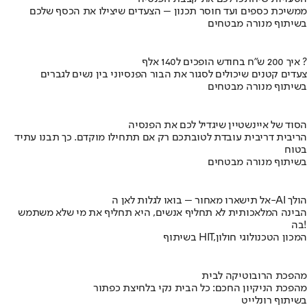
ממשיכת כספים ועד חוסר תכנון – הצעדים שיצילו את הכסף שלכם
בשיתוף מנורה מבטחים
איך 200 ש"ח בחודש הופכים ל140 אלף ?
צעדים קטנים שיכולים לסגור את הבור הפנסיוני בין נשים לגברים
בשיתוף מנורה מבטחים
הסוד של איינשטיין שיגדיל לכם את הפנסיה
הריבית דריבית עובדת לטובתכם רק אם תתחילו מוקדם. כך תבנו עתיד
בטוח
בשיתוף מנורה מבטחים
אל תישארו מאחור – בואו לגלות לאן ה-AI הולך
הבינה המלאכותית לא תחליף אנשים, היא תחליף את מי שלא משתמש
בה!
בשיתוף HIT,המכון הטכנולוגי חולון
מהפכת הרובוטיקה לבית
מהפכת הניקיון החכם: כל הבית נקי בלחיצת כפתור
בשיתוף רונלייט