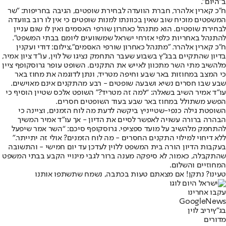
ב״היום״.
ח”כ קארין אלהרר, חברת הוועדה לבחירת שופטים, הגיבה בחריפות: "שר
המשפטים מוכיח שוב שאין בכוונתו למנות שופטים כי אין לו רוב בוועדה
לבחירת שופטים. הוא מתנהל כאחרון שורפי האסמים ואין לו שום עניין
להתנהל באחריות כלפי אזרחי ישראל שמשוועים ליומם בבתי המשפט".
ח"כ קארין אלהרר. "מתנהל כאחרון שורפי האסמים",צילום: דודי ועקנין
בדיון שהתקיים בבג”ץ בשבוע שעבר התחמק נציגו של לוין, עו”ד ציון אמיר,
מלהשיב מתי השר מתכוון לאייש את התקנים. השופט עופר גרוסקופף ציין
כי המצב במחוזות באר שבע וחיפה מטריד, ונתן לדוגמה את מחוז באר
שבע שבו חסרים נשיא ושבעה שופטים - רבע מהתקנים אינם מאוישים.
עו”ד אמיר השיב בשאלה: “למה זה מטריד?” השופט אלכס שטיין הוסיף כי
הפשע משתולל במחוז באר שבע בעוד השופטים חסרים.
השופטת גילה כנפי-שטייניץ ביקשה לדעת מה לוח הזמנים, וציינה כי
הבהרה ברורה עשויה לאפשר לסיים את הדיון - אך עו”ד אמיר המשיך
להתחמק מלהשיב על מועד ספציפי. גרוסקופף סיכם: “השר אמר שיפעל
ללא דיחוי למילוי התקנים החסרים - מה לוח הזמנים? אולי זה יתייתר.”
בעקבות הדיון הורה בית המשפט ללוין לעדכן עד יום חמישי - והתשובה
שהתקבלה, כאמור, לא סיפקה מענה ברור לגבי מינויי הקבע בבתי המשפט
המחוזיים והשלום.
טעינו? נתקן! אם מצאתם טעות בכתבה, נשמח שתשתפו אותנו
עקבו אחרינו
G
o
o
g
l
e
News
בג"ץ
יריב לוין
מדורים