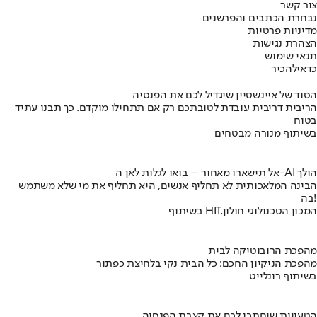
צור קשר
נבחרת הכתבים והפרשנים
מדיניות פרטיות
הצהרת נגישות
תנאי שימוש
כדאי
להכיר
הסוד של איינשטיין שיגדיל לכם את הפנסיה
הריבית דריבית עובדת לטובתכם רק אם תתחילו מוקדם. כך תבנו עתיד
בטוח
בשיתוף מנורה מבטחים
אל תישארו מאחור – בואו לגלות לאן ה-AI הולך
הבינה המלאכותית לא תחליף אנשים, היא תחליף את מי שלא משתמש
בה!
בשיתוף HIT,המכון הטכנולוגי חולון
מהפכת הרובוטיקה לבית
מהפכת הניקיון החכם: כל הבית נקי בלחיצת כפתור
בשיתוף רונלייט
הטעויות שיחתכו לכם את קצבת הפנסיה