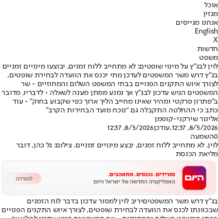
אוכל
מגזין
אנחנו מגייסים
English
X
חדשות
משפט
לוין לבג״ץ על מינוי שופטים: לא מתחייב ללוח זמנים, יבוצעו מינויים זמניים
בג״ץ דרש משר המשפטים לעדכן מתי יכנס את הוועדה לבחירת שופטים,
לצורך איוש התקנים הפנויים בבתי המשפט השלום והמחוזיים - שר
המשפטים הגיש עדכון לבג”ץ אך נמנע ממתן מענה לשאלה • לדבריו, מדובר
ב”פתרון פרקטי ומהיר שאינו מחייב הליך ארוך כפי שקבוע בחוק” • עוד
כתב כי ההחלטה התקבלה גם “נוכח מועד הבחירות הקרב”
אלינור שירקני-קופמן
8/5/2026, 12:37
,עודכן
8/5/2026, 12:37
0
השמעה
לוין. לא מתחייב ללוח זמנים, יבצע מינויים זמניים. צילום: גל כהן, דובר
מליאת הכנסת
בג״ץ דרש משר המשפטים
יריב לוין למסור עדכון בדבר לוח הזמנים
שבכוונתו לכנס את הוועדה לבחירת שופטים, לצורך איוש התקנים הפנויים