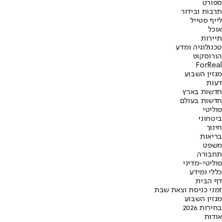
ספורט
תרבות ובידור
לייף סטייל
אוכל
תיירות
טכנולוגיה ומדע
הורוסקופ
ForReal
מגזין השבוע
דעות
חדשות בארץ
חדשות בעולם
פוליטי
ביטחוני
חינוך
בריאות
משפט
תחבורה
פוליטי-מדיני
כללי ומידע
דף הבית
זמני כניסת וצאת שבת
מגזין השבוע
בחירות 2026
אודות