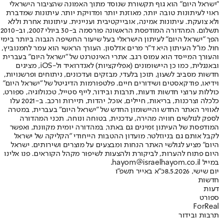
"ישראל היום" הוא גוף תקשורת שנוסד מתוך האמונה שהציבור הישראלי
ראוי לעיתונות טובה יותר, מאוזנת יותר ומדויקת יותר. עיתונות שמדברת
ולא צועקת. עיתונות אמינה, אובייקטיבית ועניינית. עיתונות אחרת וללא
תשלום. המהדורה המודפסת הראשונה פורסמה ב-30 ביולי 2007, וב-2010
הפך "ישראל היום" לעיתון הישראלי בעל שיעור החשיפה הגבוה ביותר בימי
חול. מו"ל העיתון היא ד"ר מרים אדלסון. העורך הראשי הוא עמר לחמנוביץ,
והעורך המייסד הוא עמוס רגב. אתרי האינטרנט של "ישראל היום" בעברית
ובאנגלית, כמו כן היישומונים (אפליקציות) לאנדרואיד ול-iOS, מציגים
חדשות מסביב לשעון, תוכן בלעדי, מבזקים ועדכונים, ניתוחים ופרשנויות,
וידיאו, פודקאסטים ושידורים חיים. פלטפורמות הדיגיטל של "ישראל היום"
כוללות ערוצי חדשות ודעות, תרבות ובידור, לייף סטייל, טכנולוגיה, ספורט,
כלכלה וצרכנות, בריאות, חיילים, אוכל, יהדות, תיירות ורכב. ב-2021 עלו
לאוויר האתר החדש והיישומון החדש של "ישראל היום" בעברית, במטרה
לספק לגולשים חוויה מהירה, עדכנית, בטוחה ונוחה. תכני המהדורה
המודפסת של העיתון זמינים גם באתר, במהדורה יומית מקוונת, ואפשר
לקבל אותם גם בניוזלטר. מועדון ההטבות הייחודי "הקליקה של ישראל
היום" מציע לגולשי האתר הנחות ומבצעים על מוצרים ושירותים. ישראל
היום פתוח להערות, לביקורת ולהצעות לשיפור מקהל הקוראים. פנו אלינו
במייל hayom@israelhayom.co.il.
יום שישי, 8.5.2026
כ"א באייר תשפ"ו
חדשות
דעות
ספורט
ForReal
תרבות ובידור