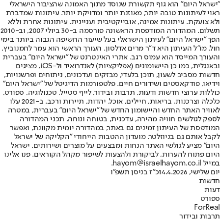
"ישראל היום" הוא גוף תקשורת שנוסד מתוך האמונה שהציבור הישראלי
ראוי לעיתונות טובה יותר, מאוזנת יותר ומדויקת יותר. עיתונות שמדברת
ולא צועקת. עיתונות אמינה, אובייקטיבית ועניינית. עיתונות אחרת וללא
תשלום. המהדורה המודפסת הראשונה פורסמה ב-30 ביולי 2007, וב-2010
הפך "ישראל היום" לעיתון הישראלי בעל שיעור החשיפה הגבוה ביותר בימי
חול. מו"ל העיתון היא ד"ר מרים אדלסון. העורך הראשי הוא עמר לחמנוביץ,
והעורך המייסד הוא עמוס רגב. אתרי האינטרנט של "ישראל היום" בעברית
ובאנגלית, כמו כן היישומונים (אפליקציות) לאנדרואיד ול-iOS, מציגים
חדשות מסביב לשעון, תוכן בלעדי, מבזקים ועדכונים, ניתוחים ופרשנויות,
וידיאו, פודקאסטים ושידורים חיים. פלטפורמות הדיגיטל של "ישראל היום"
כוללות ערוצי חדשות ודעות, תרבות ובידור, לייף סטייל, טכנולוגיה, ספורט,
כלכלה וצרכנות, בריאות, חיילים, אוכל, יהדות, תיירות ורכב. ב-2021 עלו
לאוויר האתר החדש והיישומון החדש של "ישראל היום" בעברית, במטרה
לספק לגולשים חוויה מהירה, עדכנית, בטוחה ונוחה. תכני המהדורה
המודפסת של העיתון זמינים גם באתר, במהדורה יומית מקוונת, ואפשר
לקבל אותם גם בניוזלטר. מועדון ההטבות הייחודי "הקליקה של ישראל
היום" מציע לגולשי האתר הנחות ומבצעים על מוצרים ושירותים. ישראל
היום פתוח להערות, לביקורת ולהצעות לשיפור מקהל הקוראים. פנו אלינו
במייל hayom@israelhayom.co.il.
יום שלישי, 14.4.2026
כ"ז בניסן תשפ"ו
חדשות
דעות
ספורט
ForReal
תרבות ובידור