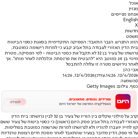
אוכל
מגזין
אנחנו מגייסים
English
X
חדשות
משפט
הזוג התגרש, הגבר התאבד: הפסיקה התקדימית בסאגת כספי הביטוח
בית הדין האזורי לעבודה בתל אביב קבע כי למרות רישומה כמוטבת,
גרושתו של צעיר בן 32 לא תקבל את כספי הביטוח • לפי הפסיקה, מטרת
מינוי בן זוג כמוטב היא “להבטיח את פרנסתה וכלכלתה לאחר מותו”, אך
לאחר גירושים מטרה זו עלולה להתבטל
אבי כהן
12/4/2026, 14:26
,עודכן
12/4/2026, 14:26
0
השמעה
כסף. צילום: Getty Images
קרב על מילוני שקלים בין הוריו של צעיר בן 32 לבין גרושתו: בית הדין
האזורי לעבודה בתל אביב פסק היום (ראשון) כי כספי ביטוח של צעיר ששם
קץ לחייו יועברו להוריו ולא לגרושתו למרות שנרשמה כמוטבת בפוליסות.
על פי פסק הדין מדובר בצעיר שהתאבד לאחר מסכת חיים רצופת טרגדיות