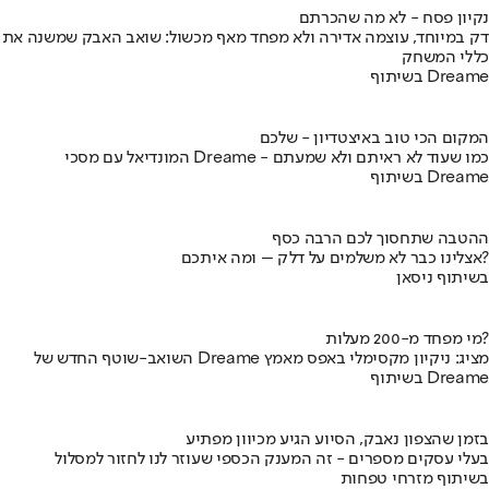
נקיון פסח - לא מה שהכרתם
דק במיוחד, עוצמה אדירה ולא מפחד מאף מכשול: שואב האבק שמשנה את
כללי המשחק
בשיתוף Dreame
המקום הכי טוב באיצטדיון - שלכם
המונדיאל עם מסכי Dreame - כמו שעוד לא ראיתם ולא שמעתם
בשיתוף Dreame
ההטבה שתחסוך לכם הרבה כסף
אצלינו כבר לא משלמים על דלק – ומה איתכם?
בשיתוף ניסאן
מי מפחד מ-200 מעלות?
השואב-שוטף החדש של Dreame מציג: ניקיון מקסימלי באפס מאמץ
בשיתוף Dreame
בזמן שהצפון נאבק, הסיוע הגיע מכיוון מפתיע
בעלי עסקים מספרים - זה המענק הכספי שעוזר לנו לחזור למסלול
בשיתוף מזרחי טפחות