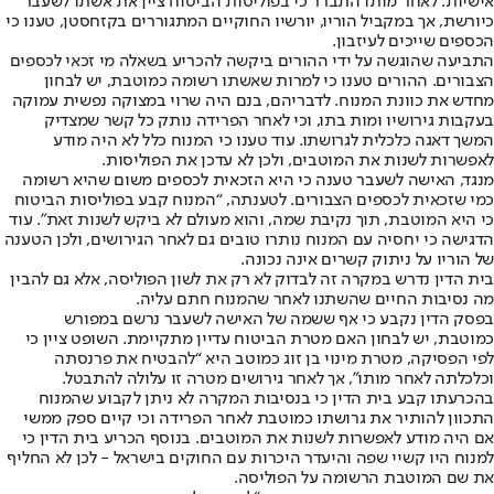
אישיות. לאחר מותו התברר כי בפוליסות הביטוח ציין את אשתו לשעבר
כיורשת, אך במקביל הוריו, יורשיו החוקיים המתגוררים בקזחסטן, טענו כי
הכספים שייכים לעיזבון.
התביעה שהוגשה על ידי ההורים ביקשה להכריע בשאלה מי זכאי לכספים
הצבורים. ההורים טענו כי למרות שאשתו רשומה כמוטבת, יש לבחון
מחדש את כוונת המנוח. לדבריהם, בנם היה שרוי במצוקה נפשית עמוקה
בעקבות גירושיו ומות בתו, וכי לאחר הפרידה נותק כל קשר שמצדיק
המשך דאגה כלכלית לגרושתו. עוד טענו כי המנוח כלל לא היה מודע
לאפשרות לשנות את המוטבים, ולכן לא עדכן את הפוליסות.
מנגד, האישה לשעבר טענה כי היא הזכאית לכספים משום שהיא רשומה
כמי שזכאית לכספים הצבורים. לטענתה, “המנוח קבע בפוליסות הביטוח
כי היא המוטבת, תוך נקיבת שמה, והוא מעולם לא ביקש לשנות זאת”. עוד
הדגישה כי יחסיה עם המנוח נותרו טובים גם לאחר הגירושים, ולכן הטענה
של הוריו על ניתוק קשרים אינה נכונה.
בית הדין נדרש במקרה זה לבדוק לא רק את לשון הפוליסה, אלא גם להבין
מה נסיבות החיים שהשתנו לאחר שהמנוח חתם עליה.
בפסק הדין נקבע כי אף ששמה של האישה לשעבר נרשם במפורש
כמוטבת, יש לבחון האם מטרת הביטוח עדיין מתקיימת. השופט ציין כי
לפי הפסיקה, מטרת מינוי בן זוג כמוטב היא “להבטיח את פרנסתה
וכלכלתה לאחר מותו”, אך לאחר גירושים מטרה זו עלולה להתבטל.
בהכרעתו קבע בית הדין כי בנסיבות המקרה לא ניתן לקבוע שהמנוח
התכוון להותיר את גרושתו כמוטבת לאחר הפרידה וכי קיים ספק ממשי
אם היה מודע לאפשרות לשנות את המוטבים. בנוסף הכריע בית הדין כי
למנוח היו קשיי שפה והיעדר היכרות עם החוקים בישראל - לכן לא החליף
את שם המוטבת הרשומה על הפוליסה.