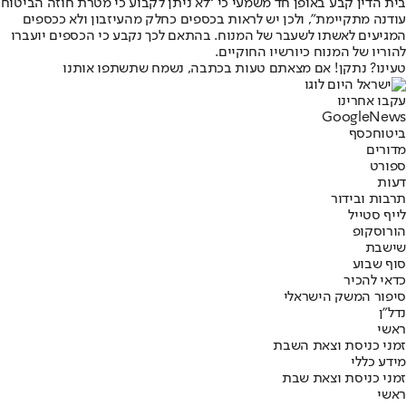
בית הדין קבע באופן חד משמעי כי “לא ניתן לקבוע כי מטרת חוזה הביטוח
עודנה מתקיימת”, ולכן יש לראות בכספים כחלק מהעיזבון ולא ככספים
המגיעים לאשתו לשעבר של המנוח. בהתאם לכך נקבע כי הכספים יועברו
להוריו של המנוח כיורשיו החוקיים.
טעינו? נתקן! אם מצאתם טעות בכתבה, נשמח שתשתפו אותנו
עקבו אחרינו
G
o
o
g
l
e
News
ביטוח
כסף
מדורים
ספורט
דעות
תרבות ובידור
לייף סטייל
הורוסקופ
שישבת
סוף שבוע
כדאי להכיר
סיפור המשק הישראלי
נדל"ן
ראשי
זמני כניסת וצאת השבת
מידע כללי
זמני כניסת וצאת שבת
ראשי