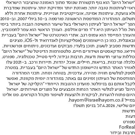
"ישראל היום" הוא גוף תקשורת שנוסד מתוך האמונה שהציבור הישראלי
ראוי לעיתונות טובה יותר, מאוזנת יותר ומדויקת יותר. עיתונות שמדברת
ולא צועקת. עיתונות אמינה, אובייקטיבית ועניינית. עיתונות אחרת וללא
תשלום. המהדורה המודפסת הראשונה פורסמה ב-30 ביולי 2007, וב-2010
הפך "ישראל היום" לעיתון הישראלי בעל שיעור החשיפה הגבוה ביותר בימי
חול. מו"ל העיתון היא ד"ר מרים אדלסון. העורך הראשי הוא עמר לחמנוביץ,
והעורך המייסד הוא עמוס רגב. אתרי האינטרנט של "ישראל היום" בעברית
ובאנגלית, כמו כן היישומונים (אפליקציות) לאנדרואיד ול-iOS, מציגים
חדשות מסביב לשעון, תוכן בלעדי, מבזקים ועדכונים, ניתוחים ופרשנויות,
וידיאו, פודקאסטים ושידורים חיים. פלטפורמות הדיגיטל של "ישראל היום"
כוללות ערוצי חדשות ודעות, תרבות ובידור, לייף סטייל, טכנולוגיה, ספורט,
כלכלה וצרכנות, בריאות, חיילים, אוכל, יהדות, תיירות ורכב. ב-2021 עלו
לאוויר האתר החדש והיישומון החדש של "ישראל היום" בעברית, במטרה
לספק לגולשים חוויה מהירה, עדכנית, בטוחה ונוחה. תכני המהדורה
המודפסת של העיתון זמינים גם באתר, במהדורה יומית מקוונת, ואפשר
לקבל אותם גם בניוזלטר. מועדון ההטבות הייחודי "הקליקה של ישראל
היום" מציע לגולשי האתר הנחות ומבצעים על מוצרים ושירותים. ישראל
היום פתוח להערות, לביקורת ולהצעות לשיפור מקהל הקוראים. פנו אלינו
במייל hayom@israelhayom.co.il.
יום שלישי, 7.4.2026
כ' בניסן תשפ"ו
חדשות
דעות
ספורט
ForReal
תרבות ובידור