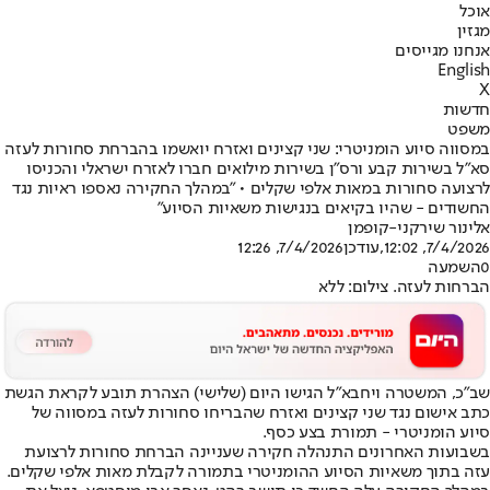
אוכל
מגזין
אנחנו מגייסים
English
X
חדשות
משפט
במסווה סיוע הומניטרי: שני קצינים ואזרח יואשמו בהברחת סחורות לעזה
סא"ל בשירות קבע ורס"ן בשירות מילואים חברו לאזרח ישראלי והכניסו
לרצועה סחורות במאות אלפי שקלים • "במהלך החקירה נאספו ראיות נגד
החשודים - שהיו בקיאים בנגישות משאיות הסיוע"
אלינור שירקני-קופמן
7/4/2026, 12:02
,עודכן
7/4/2026, 12:26
0
השמעה
הברחות לעזה. צילום: ללא
שב"כ, המשטרה ויחבא"ל הגישו היום (שלישי) הצהרת תובע לקראת הגשת
כתב אישום נגד שני קצינים ואזרח שהבריחו סחורות לעזה במסווה של
סיוע הומניטרי - תמורת בצע כסף.
בשבועות האחרונים התנהלה חקירה שעניינה הברחת סחורות לרצועת
עזה בתוך משאיות הסיוע ההומניטרי בתמורה לקבלת מאות אלפי שקלים.