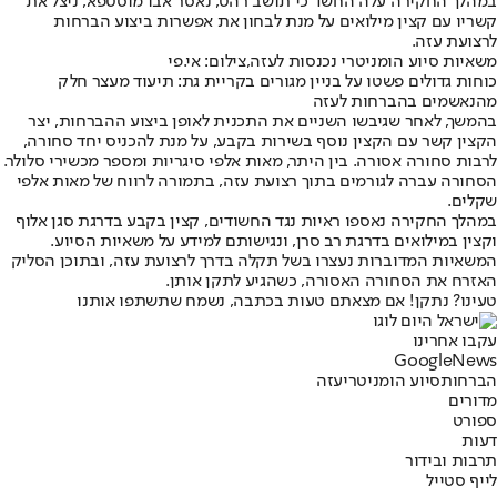
במהלך החקירה עלה החשד כי תושב רהט, נאסר אבו מוסטפא, ניצל את
קשריו עם קצין מילואים על מנת לבחון את אפשרות ביצוע הברחות
לרצועת עזה.
משאיות סיוע הומניטרי נכנסות לעזה,צילום: אי.פי
כוחות גדולים פשטו על בניין מגורים בקריית גת: תיעוד מעצר חלק
מהנאשמים בהברחות לעזה
בהמשך, לאחר שגיבשו השניים את התכנית לאופן ביצוע ההברחות, יצר
הקצין קשר עם הקצין נוסף בשירות בקבע, על מנת להכניס יחד סחורה,
לרבות סחורה אסורה. בין היתר, מאות אלפי סיגריות ומספר מכשירי סלולר.
הסחורה עברה לגורמים בתוך רצועת עזה, בתמורה לרווח של מאות אלפי
שקלים.
במהלך החקירה נאספו ראיות נגד החשודים, קצין בקבע בדרגת סגן אלוף
וקצין במילואים בדרגת רב סרן, ונגישותם למידע על משאיות הסיוע.
המשאיות המדוברות נעצרו בשל תקלה בדרך לרצועת עזה, ובתוכן הסליק
האזרח את הסחורה האסורה, כשהגיע לתקן אותן.
טעינו? נתקן! אם מצאתם טעות בכתבה, נשמח שתשתפו אותנו
עקבו אחרינו
G
o
o
g
l
e
News
הברחות
סיוע הומניטרי
עזה
מדורים
ספורט
דעות
תרבות ובידור
לייף סטייל