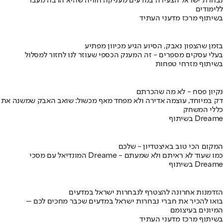
נבחרת ישראל הצעירה במדעים מעניקה חוויה שהיא הרבה מעבר
ללימודים
בשיתוף מרכז מדעני העתיד
בזמן שהצפון נאבק, הסיוע הגיע מכיוון מפתיע
בעלי עסקים מספרים - זה המענק הכספי שעוזר לנו לחזור למסלול
בשיתוף מזרחי טפחות
נקיון פסח - לא מה שהכרתם
דק במיוחד, עוצמה אדירה ולא מפחד מאף מכשול: שואב האבק שמשנה את
כללי המשחק
בשיתוף Dreame
המקום הכי טוב באיצטדיון - שלכם
המונדיאל עם מסכי Dreame - כמו שעוד לא ראיתם ולא שמעתם
בשיתוף Dreame
הזדמנות אחרונה להצטרף לנבחרות ישראל במדעים
בואו להכיר את חברי נבחרות ישראל במדעים שכבר מחכים לכם –
המיונים בעיצומם
בשיתוף מרכז מדעני העתיד