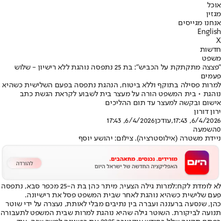
אוכל
מגזין
אנחנו מגייסים
English
X
חדשות
משפט
"פצצה מתקתקת על הכביש": בת 25 נתפסה נוהגת ללא רישיון - שלוש
פעמים
למרות פסילה בתוקף וללא ביטוח, הנהגת נתפסה בפעם השלישית כשהיא
נוהגת • בית המשפט הורה על מעצר בית לשבוע לקראת הגשת כתב
אישום ובקשה למעצר עד תום ההליכים
ירון דורון
6/4/2026, 17:43
,עודכן
6/4/2026, 17:43
0
השמעה
ניידת משטרה (אילוסטרציה). צילום: יהושע יוסף
לא לומדת לקח:
למרות גילה הצעיר, מיתר כהן בת ה-25 מכפר סבא, נתפסה
פעם שלישית כשהיא נוהגת לאחר שבית המשפט פסל את רישיונה.
כהן, שנסעה ברעננה ועברה בין נתיבים מבלי לאותת, נעצרה על ידי שוטר
תנועה לביקורת. השוטר גילה שהיא נוהגת למרות שבית המשפט לתעבורה