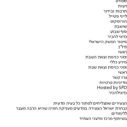
ספורט
דעות
תרבות ובידור
לייף סטייל
הורוסקופ
שישבת
סוף שבוע
כדאי להכיר
סיפור המשק הישראלי
נדל"ן
ראשי
זמני כניסת וצאת השבת
מידע כללי
זמני כניסת וצאת שבת
ראשי
צרו קשר
מדיניות פרטיות
Hosted by SPD
כדאי
להכיר
הצעירים שמצליחים לפתור כל בעיה מדעית
נבחרת ישראל הצעירה במדעים מעניקה חוויה שהיא הרבה מעבר
ללימודים
בשיתוף מרכז מדעני העתיד