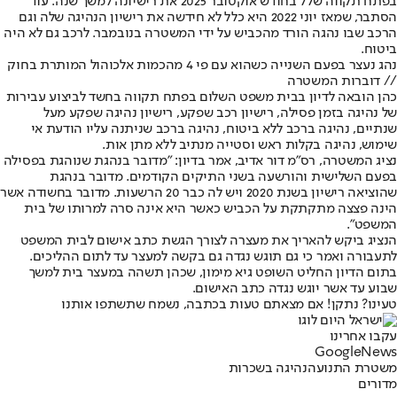
בפתח תקווה שלל בחודש אוקטובר 2025 את רישיונה למשך שנה. עוד
הסתבר, שמאז יוני 2022 היא כלל לא חידשה את רישיון הנהיגה שלה וגם
הרכב שבו נהגה הורד מהכביש על ידי המשטרה בנובמבר. לרכב גם לא היה
ביטוח.
נהג נעצר בפעם השנייה כשהוא עם פי 4 מהכמות אלכוהול המותרת בחוק
// דוברות המשטרה
כהן הובאה לדיון בבית משפט השלום בפתח תקווה בחשד לביצוע עבירות
של נהיגה בזמן פסילה, רישיון רכב שפקע, רישיון נהיגה שפקע מעל
שנתיים, נהיגה ברכב ללא ביטוח, נהיגה ברכב שניתנה עליו הודעת אי
שימוש, נהיגה בקלות ראש וסטייה מנתיב ללא מתן אות.
נציג המשטרה, רס"מ דור אדיב, אמר בדיון: "מדובר בנהגת שנוהגת בפסילה
בפעם השלישית והורשעה בשני התיקים הקודמים. מדובר בנהגת
שהוציאה רישיון בשנת 2020 ויש לה כבר 20 הרשעות. מדובר בחשודה אשר
הינה פצצה מתקתקת על הכביש כאשר היא אינה סרה למרותו של בית
המשפט".
הנציג ביקש להאריך את מעצרה לצורך הגשת כתב אישום לבית המשפט
לתעבורה ואמר כי גם תוגש נגדה גם בקשה למעצר עד לתום ההליכים.
בתום הדיון החליט השופט גיא מימון, שכהן תשהה במעצר בית למשך
שבוע עד אשר יוגש נגדה כתב האישום.
טעינו? נתקן! אם מצאתם טעות בכתבה, נשמח שתשתפו אותנו
עקבו אחרינו
G
o
o
g
l
e
News
משטרת התנועה
נהיגה בשכרות
מדורים