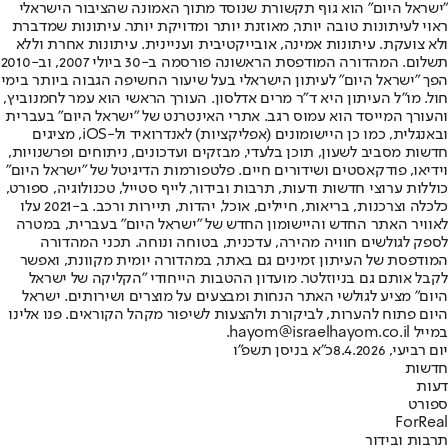
"ישראל היום" הוא גוף תקשורת שנוסד מתוך האמונה שהציבור הישראלי
ראוי לעיתונות טובה יותר, מאוזנת יותר ומדויקת יותר. עיתונות שמדברת
ולא צועקת. עיתונות אמינה, אובייקטיבית ועניינית. עיתונות אחרת וללא
תשלום. המהדורה המודפסת הראשונה פורסמה ב-30 ביולי 2007, וב-2010
הפך "ישראל היום" לעיתון הישראלי בעל שיעור החשיפה הגבוה ביותר בימי
חול. מו"ל העיתון היא ד"ר מרים אדלסון. העורך הראשי הוא עמר לחמנוביץ,
והעורך המייסד הוא עמוס רגב. אתרי האינטרנט של "ישראל היום" בעברית
ובאנגלית, כמו כן היישומונים (אפליקציות) לאנדרואיד ול-iOS, מציגים
חדשות מסביב לשעון, תוכן בלעדי, מבזקים ועדכונים, ניתוחים ופרשנויות,
וידיאו, פודקאסטים ושידורים חיים. פלטפורמות הדיגיטל של "ישראל היום"
כוללות ערוצי חדשות ודעות, תרבות ובידור, לייף סטייל, טכנולוגיה, ספורט,
כלכלה וצרכנות, בריאות, חיילים, אוכל, יהדות, תיירות ורכב. ב-2021 עלו
לאוויר האתר החדש והיישומון החדש של "ישראל היום" בעברית, במטרה
לספק לגולשים חוויה מהירה, עדכנית, בטוחה ונוחה. תכני המהדורה
המודפסת של העיתון זמינים גם באתר, במהדורה יומית מקוונת, ואפשר
לקבל אותם גם בניוזלטר. מועדון ההטבות הייחודי "הקליקה של ישראל
היום" מציע לגולשי האתר הנחות ומבצעים על מוצרים ושירותים. ישראל
היום פתוח להערות, לביקורת ולהצעות לשיפור מקהל הקוראים. פנו אלינו
במייל hayom@israelhayom.co.il.
יום רביעי, 8.4.2026
כ"א בניסן תשפ"ו
חדשות
דעות
ספורט
ForReal
תרבות ובידור