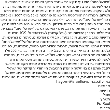
"ישראל היום" הוא גוף תקשורת שנוסד מתוך האמונה שהציבור הישראלי
ראוי לעיתונות טובה יותר, מאוזנת יותר ומדויקת יותר. עיתונות שמדברת
ולא צועקת. עיתונות אמינה, אובייקטיבית ועניינית. עיתונות אחרת וללא
תשלום. המהדורה המודפסת הראשונה פורסמה ב-30 ביולי 2007, וב-2010
הפך "ישראל היום" לעיתון הישראלי בעל שיעור החשיפה הגבוה ביותר בימי
חול. מו"ל העיתון היא ד"ר מרים אדלסון. העורך הראשי הוא עמר לחמנוביץ,
והעורך המייסד הוא עמוס רגב. אתרי האינטרנט של "ישראל היום" בעברית
ובאנגלית, כמו כן היישומונים (אפליקציות) לאנדרואיד ול-iOS, מציגים
חדשות מסביב לשעון, תוכן בלעדי, מבזקים ועדכונים, ניתוחים ופרשנויות,
וידיאו, פודקאסטים ושידורים חיים. פלטפורמות הדיגיטל של "ישראל היום"
כוללות ערוצי חדשות ודעות, תרבות ובידור, לייף סטייל, טכנולוגיה, ספורט,
כלכלה וצרכנות, בריאות, חיילים, אוכל, יהדות, תיירות ורכב. ב-2021 עלו
לאוויר האתר החדש והיישומון החדש של "ישראל היום" בעברית, במטרה
לספק לגולשים חוויה מהירה, עדכנית, בטוחה ונוחה. תכני המהדורה
המודפסת של העיתון זמינים גם באתר, במהדורה יומית מקוונת, ואפשר
לקבל אותם גם בניוזלטר. מועדון ההטבות הייחודי "הקליקה של ישראל
היום" מציע לגולשי האתר הנחות ומבצעים על מוצרים ושירותים. ישראל
היום פתוח להערות, לביקורת ולהצעות לשיפור מקהל הקוראים. פנו אלינו
במייל hayom@israelhayom.co.il.
מבזקים
חדשות
אוכל
תשחץ
ForReal
תרבות