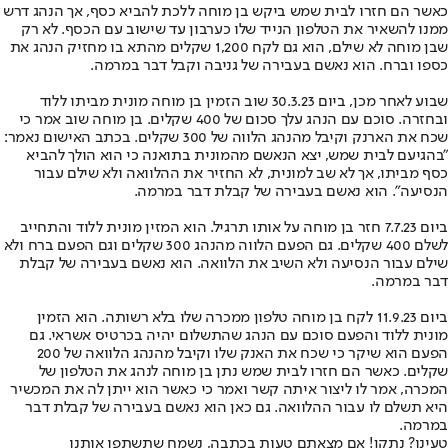
כאשר הם חזרו לבית שמש ביקש בן מוחה ללכת להביא כסף, אך הנהג דרש
ממנו להשאיר את הטלפון הנייד שלו כערבון עד שישוב עם הכסף. לא רק
שבן מוחה לא שילם, הוא גם לקח 1,200 שקלים מהתא בו מחזיק הנהג את
כספו וברח. הוא נאשם בעבירה של גניבה וקבל דבר במרמה.
שבוע לאחר מכן, ביום 30.3.23 שוב הזמין בן מוחה מונית מביתו ללוד
ובחזרה. סוכם עם הנהג עלך סכום של 400 שקלים. בן מוחה שוב אמר כי
שכח את הארנק וקיבל מהנהג הלווה של 300 שקלים. בכתב האישום נאמר:
"בהגיעם לבית שמש, יצא הנאשם מהמונית בתואנה כי הוא הולך להביא
כסף מביתו, אך לא שב למונית, לא החזיר את ההלוואה ולא שילם עבור
הנסיעה". הוא נאשם בעבירה של קבלת דבר במרמה.
ביום 7.7.23 חזר בן מוחה על אותו תרגיל. הוא המזין מונית ללוד והתחייב
לשלם 400 שקלים. גם הפעם הלווה מהנהג 300 שקלים וגם הפעם ברח ולא
שילם עבור הנסיעה ולא השיב את הלוואה. הוא נאשם בעבירה של קבלת
דבר במרמה.
ביום 11.9.23 לקח בן מוחה טלפון ממכרה שלו בלא רשותה. הוא הזמין
מונית ללוד והפעם סוכם עם הנהג שהתשלום יהיה בכרטיס אשראי. גם
הפעם הוא שיקר כי שכח את האנק שלו וקיבל מהנהג הלוואה של 200
שקלים. כאשר הם חזרו לבית שמש נתן בן מוחה לנהג את הטלפון של
המכרה, אמר לו ליצור איתה קשר ואמר כי כאשר הוא ייתן לה את המכשיר
היא תשלם לו עבור ההלוואה. גם כאן הוא נאשם בעבירה של קבלת דבר
במרמה.
טעינו? נתקן! אם מצאתם טעות בכתבה, נשמח שתשתפו אותנו