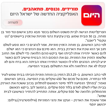
הפרקליטות הגישה לבית משפט השלום בכפר סבא כתב אישום נגד מור בן
מוחה, בן 30 מבית שמש, בגין עקיצת נהגי מוניות שהזמין ביישומים "גט
טקסי" ו"יאנגו".
לפי כתב האישום, בן מוחה הזמין מוניות, אמר לנהגים כי הוא נוסע לשלם
חוב אך הוא שכח את הארנק בבית. הוא סיכם עם הנהגים כי הוא ישלם
להם כאשר יחזירו אותו לביתו ואף ביקש מהם הלוואה כדי לשלם את החוב
שלשמו הזמין את המונית. גם את הסכום הזה הבטיח שישיב להם כאשר
יגיע לביתו. הנהגים הלוו לו וכאשר החזירו אותו הביתה הוא ברח והם לא
קיבלו לא את ההלוואה ולא את התשלום בעבור הנסיעה.
לפי כתב האישום, ב-23.3.23 הזמין בן מוחה מונית מביתו בבית שמש לעיר
לוד ובחזרה. סוכם על סכום של 450 שקלים בגין הנסיעה. בכתב האישום
נאמר: "במהלך הנסיעה ללוד סיפר הנאשם למתלונן בכזב ששכח את הארנק
בבית ועליו לשלם לאדם בלוד 500 שקלים. בהמשך לכך, ביקש הנאשם
מהמתלונן הלוואה של 500 שקלים, אותה התחייב להחזיר כשישובו לבית
שמש".
אמר ששכח את הארנק - ועקץ את נהגי המוניות (אילוסטרציה),צילום:
יהושע יוסף