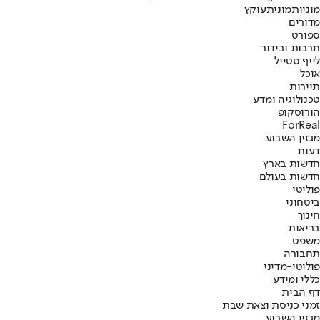
מוניות
מונית
עוקץ
מדורים
ספורט
תרבות ובידור
לייף סטייל
אוכל
תיירות
טכנולוגיה ומדע
הורוסקופ
ForReal
מגזין השבוע
דעות
חדשות בארץ
חדשות בעולם
פוליטי
ביטחוני
חינוך
בריאות
משפט
תחבורה
פוליטי-מדיני
כללי ומידע
דף הבית
זמני כניסת וצאת שבת
מגזין השבוע