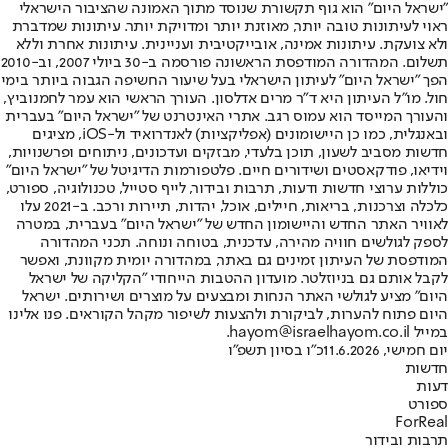
"ישראל היום" הוא גוף תקשורת שנוסד מתוך האמונה שהציבור הישראלי
ראוי לעיתונות טובה יותר, מאוזנת יותר ומדויקת יותר. עיתונות שמדברת
ולא צועקת. עיתונות אמינה, אובייקטיבית ועניינית. עיתונות אחרת וללא
תשלום. המהדורה המודפסת הראשונה פורסמה ב-30 ביולי 2007, וב-2010
הפך "ישראל היום" לעיתון הישראלי בעל שיעור החשיפה הגבוה ביותר בימי
חול. מו"ל העיתון היא ד"ר מרים אדלסון. העורך הראשי הוא עמר לחמנוביץ,
והעורך המייסד הוא עמוס רגב. אתרי האינטרנט של "ישראל היום" בעברית
ובאנגלית, כמו כן היישומונים (אפליקציות) לאנדרואיד ול-iOS, מציגים
חדשות מסביב לשעון, תוכן בלעדי, מבזקים ועדכונים, ניתוחים ופרשנויות,
וידיאו, פודקאסטים ושידורים חיים. פלטפורמות הדיגיטל של "ישראל היום"
כוללות ערוצי חדשות ודעות, תרבות ובידור, לייף סטייל, טכנולוגיה, ספורט,
כלכלה וצרכנות, בריאות, חיילים, אוכל, יהדות, תיירות ורכב. ב-2021 עלו
לאוויר האתר החדש והיישומון החדש של "ישראל היום" בעברית, במטרה
לספק לגולשים חוויה מהירה, עדכנית, בטוחה ונוחה. תכני המהדורה
המודפסת של העיתון זמינים גם באתר, במהדורה יומית מקוונת, ואפשר
לקבל אותם גם בניוזלטר. מועדון ההטבות הייחודי "הקליקה של ישראל
היום" מציע לגולשי האתר הנחות ומבצעים על מוצרים ושירותים. ישראל
היום פתוח להערות, לביקורת ולהצעות לשיפור מקהל הקוראים. פנו אלינו
במייל hayom@israelhayom.co.il.
יום חמישי, 11.6.2026
כ"ו בסיון תשפ"ו
חדשות
דעות
ספורט
ForReal
תרבות ובידור