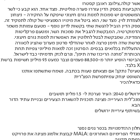
אשר קולה,צילום: ראובן קסטרו
הקביעות בפסק הדין עוררו סערה פוליטית. מצד אחד, הוא קבע כי לשר
המשפטים יש סמכות למנות גורם חיצוני שיפקח על החקירה - ניצחון
לעמדת לוין. מצד שני, הוא ביטל את מינויו הספציפי של קולה לתפקיד זה.
פסק הדין הוביל להגשת שתי בקשות לדיון נוסף - מטעם עמותת משמר
הדמוקרטיה, המבקשת להגביל את סמכות השר, ומטעם פרקליטות
המדינה, שמבקשת לבטל לחלוטין את האפשרות למנות גורם חיצוני.
פרשת שדה תימן פרצה לאחר שהודלף סרטון מערוך שהציג לכאורה
התעללות בכלואים בבסיס. הסרטון זכה למאות מיליוני צפיות תחת
הכותרת "מחנה הריכוז שדה תימן", וגרם לנזק תדמיתי כבד לישראל.
הביטוי הופיע יותר מ-88,500 פעמים וצבר כמעט 93 מיליון חשיפות ברשת
X בלבד.
טעינו? נתקן! אם מצאתם טעות בכתבה, נשמח שתשתפו אותנו
השופט יצחק עמית
פרשת הפצ"רית
כדאי
להכיר
ירושלים 2040: העיר נערכת ל- 1.5 מליון תושבים
מנכ"לית העירייה מציגה תוכנית להשארת הצעירים ובניית עתיד הדור
הבא
בשיתוף עיריית ירושלים
חלון ההזדמנויות בכפר גנים נסגר
קבוצת אלמוג מציגה את פרויקט MALA: מגדלי הפרימיום האחרונים
בפתח תקווה