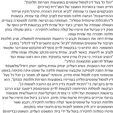
"יוכל כל בעל דין לפסול שופטים באמצעות הפרחת תלונות".
הדיון השני בהארכת המעצר של הפצ"רית (ארכיון)
המבקשים טענו כי עמותת "לביא זכויות האזרח, מינהל תקין ועידוד
ההתיישבות" הגישה תלונה מפורטת לנציב קולה נגד עמית, בטענות
ל"התנהלות שיטתית פסולה". העמותה גם הגישה תלונה למשטרה בעניינו.
השאלה שעמדה על הפרק: כיצד יכול עמית לדון בבקשות לדיון נוסף על
פסק דין שביטל את מינויו של קולה כמלווה לחקירה - בזמן שקולה בוחן
תלונה חמורה נגד עמית עצמו.
עמית דחה את הטענות וקבע כי היועצת המשפטית לממשלה, נציב תלונות
הציבור על שופטים ועמותת "לביא" אינם נחשבים ל"צד להליך" במובן
המשפטי. הוא הדגיש כי בבקשות לדיון נוסף לא מתבקש שום דבר שקשור
לנציב או ליועצת. באשר לנציב, עמית ציטט מכתב שקולה עצמו שלח:
"הנציב מבהיר, כי אין לו עניין אישי בתפקיד, ואין הוא רואה עצמו כצד
שעלול להיפגע מתוצאות ההליך".
דחה את הטענות. נשיא העליון, יצחק עמית,צילום: יונתן זינדל/פלאש90
עמית הפנה לפסיקה שקבעה שהגשת תלונה על שופט אינה מקימה באופן
אוטומטי סיבה לפסול אותו מדיון, והוסיף: "שאם לא תאמר כן יוכל כל בעל
דין לפסול שופטים מלדון בענייניו באמצעות הפרחת תלונות כנגדם". הוא
סיים בקביעה כי "הזכות לשבת בדין היא גם החובה לעשות כן".
הבקשה לפסלות התייחסה לבקשות לדיון נוסף
בפסק דין
שבו קבע הרכב
בראשות השופטת יעל וילנר כי צמרת הפרקליטות והיועמ"שית נמצאות
בניגוד עניינים בחקירת פרשת שדה תימן. ההרכב ביטל את מינויו של נציב
תלונות הציבור על שופטים אשר קולה כמלווה לחקירה, וקבע ששר
המשפטים יריב לוין מוסמך למנות גורם חיצוני אחר במקומו.
מינויו כמלווה לחקירה בוטל על ידי בית המשפט העליון. השופט (בדימוס)