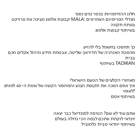
חלון ההזדמנויות בכפר גנים נסגר
קבוצת אלמוג מציגה את פרויקט MALA: מגדלי הפרימיום האחרונים
בפתח תקווה
בשיתוף קבוצת אלמוג
כך תחסכו בחשמל בלי להזיע
מהפכת האנרגיה של תדיראן: שליטה, אבטחת מידע וניהול אקלים חכם
בבית
בשיתוף TADIRAN
מאחורי הקלעים של הטעם הישראלי
איך אסם הפכה את תקופת הצנע והמחסור הקשה של שנות ה-40 למותג
לאומי?
בשיתוף אסם
אתם עוד לא שם? הטיסה למונדיאל כבר יצאה
יונדאי לוקחת אתכם לבמה הכי גדולה בעולם
בשיתוף יונדאי מבית כלמוביל