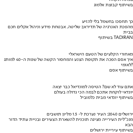
בשיתוף קבוצת אלמוג
כך תחסכו בחשמל בלי להזיע
מהפכת האנרגיה של תדיראן: שליטה, אבטחת מידע וניהול אקלים חכם
בבית
בשיתוף TADIRAN
מאחורי הקלעים של הטעם הישראלי
איך אסם הפכה את תקופת הצנע והמחסור הקשה של שנות ה-40 למותג
לאומי?
בשיתוף אסם
אתם עוד לא שם? הטיסה למונדיאל כבר יצאה
יונדאי לוקחת אתכם לבמה הכי גדולה בעולם
בשיתוף יונדאי מבית כלמוביל
ירושלים 2040: העיר נערכת ל- 1.5 מליון תושבים
מנכ"לית העירייה מציגה תוכנית להשארת הצעירים ובניית עתיד הדור
הבא
בשיתוף עיריית ירושלים