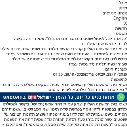
אוכל
מגזין
אנחנו מגייסים
English
X
חדשות
משפט
"כל אחד יוכל לפסול שופטים בהפרחת תלונות?": עמית דחה בקשה
להרחיקו מפרשת הפצ"רית
נשיא בית המשפט העליון קבע כי הגשת תלונה נגד שופט אינה יוצרת עילה
אוטומטית לפסילתו • העותרים טענו שנוצר ניגוד עניינים משולש: עמית
נדרש לדון בעניינים הקשורים לנציב התלונות נגד שופטים אשר קולה,
שבוחן כעת תלונה נגד עמית עצמו
מערכת היום
28/11/2025, 09:29
,עודכן
28/11/2025, 09:30
0
השמעה
נשיא בית המשפט העליון השופט יצחק עמית בטקס הממלכתי לזכר נרצחי
7 באוקטובר בהר הרצל. צילום: אוליבייה פיטוסי
נשיא בית המשפט העליון יצחק עמית דחה אמש (חמישי) בקשה לפסילתו
מלדון בבקשות לדיון נוסף בפרשת שדה תימן. שני המבקשים, ששמותיהם
חסויים, טענו שעמית לא יכול לדון בעניין מכיוון שנציב תלונות הציבור על
שופטים אשר קולה בוחן כעת תלונה חמורה נגדו. עמית דחה את הטענות
וקבע כי "הגשת תלונה אינה מקימה עילת פסלות אוטומטית", ואם לא כן -