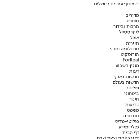
בשיתוף עיריית ירושלים
מדורים
ספורט
תרבות ובידור
לייף סטייל
אוכל
תיירות
טכנולוגיה ומדע
הורוסקופ
ForReal
מגזין השבוע
דעות
חדשות בארץ
חדשות בעולם
פוליטי
ביטחוני
חינוך
בריאות
משפט
תחבורה
פוליטי-מדיני
כללי ומידע
דף הבית
זמני כניסת וצאת שבת