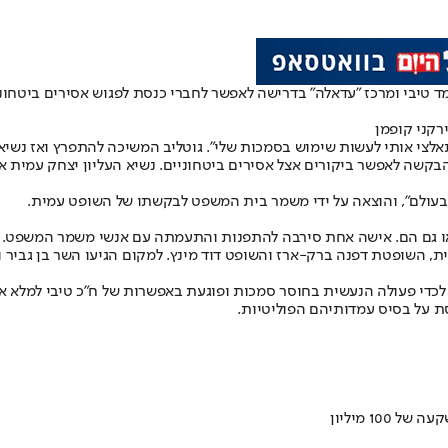
 טיבי ומרכז "עדאלה" בדרישה לאפשר לחברי כנסת לפגוש אסירים ביטחוניי
רקני קופמן
 תאלצי אותי לעשות שימוש בסמכות שלי״. גוטליב המשיכה להתפרץ ואז נשיא
קשה לאפשר ביקורים אצל אסירים ביטחוניים. נשיא העליון יצחק עמית א
בעולם", והוצאה על ידי משמר בית המשפט לבקשתו של השופט עמית.
או גם הם. אישה אחת סירבה להתפנות והתעמתה עם אנשי משמר המשפט. הש
ית, השופטת דפנה ברק-ארז והשופט דוד מינץ. למקום הגיעו השר בן גביר ו
 לכדי פעולה הנעשית בחוסר סמכות ופוגעת באפשרות של ח"כ טיבי למלא 
 על בסיס עמדותיהם הפוליטיות.