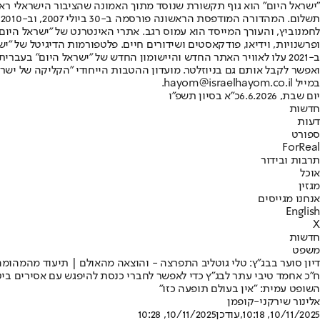
"ישראל היום" הוא גוף תקשורת שנוסד מתוך האמונה שהציבור הישראלי ראוי 
ת
ופרשנויות, וידיאו, פודקאסטים ושידורים חיים. פלטפורמות הדיגיטל של "ישרא
ב-2021 עלו לאוויר האתר החדש והיישומון החדש של "ישראל היום" בע
ואפשר לקבל אותם גם בניוזלטר. מועדון ההטבות הייחודי "הקליקה של ישרא
במייל hayom@israelhayom.co.il.
יום שבת, 6.6.2026
כ"א בסיון תשפ"ו
חדשות
דעות
ספורט
ForReal
תרבות ובידור
אוכל
מגזין
אנחנו מגייסים
English
X
חדשות
משפט
דיון סוער בבג"ץ: טלי גוטליב התפרצה - והוצאה מהאולם | תיעוד מהמהומה
ח"כ אחמד טיבי עתר לבג"ץ כדי לאפשר לחברי כנסת להיפגש עם אסירים ביטחו
השופט עמית: "אין בעולם תופעה כזו"
אלינור שירקני-קופמן
10/11/2025, 10:18
,עודכן
10/11/2025, 10:28