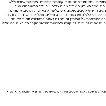
ועקת. עיתונות אמינה, אובייקטיבית ועניינית. עיתונות אחרת וללא
עור החשיפה הגבוה ביותר בימי חול. מו"ל העיתון היא ד"ר מרים אדלסון. העורך הראשי הוא עמר
 והעורך המייסד הוא עמוס רגב. אתרי האינטרנט של "ישראל היום" בעברית ובאנגלית, כמו כן היישומונים (אפליקציות) לאנדרואיד ול-iOS, מציגים חדשות מסביב לשעון, תוכן בלעדי, מבזקים ועדכונים, ניתוחים
, ספורט, כלכלה וצרכנות, בריאות, חיילים, אוכל, יהדות, תיירות ורכב.
דורה המודפסת של העיתון זמינים גם באתר, במהדורה יומית מקוונת,
היום פתוח להערות, לביקורת ולהצעות לשיפור מקהל הקוראים. פנו אלינו
הומות נרשמו כאשר גוטליב ואחרים קטעו את הדיון - והוצאו מהאולם •