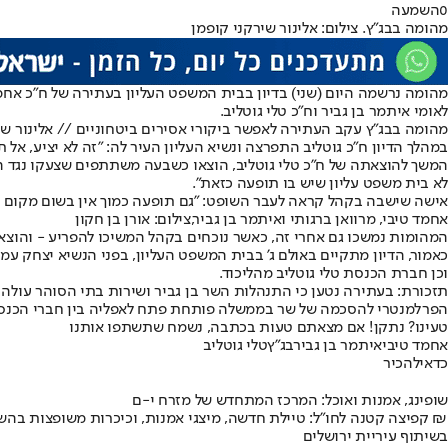
0
השמעה
מהומה בבג"ץ. צילום: אלינור שירקני קופמן
מהומה נרשמה היום (שני) בדיון בבית המשפט העליון בעתירה של ח"כ אחמד
לאומי איתמר בן גביר וח״כ טלי גוטליב.
מהומה בבג"ץ עקב העתירה לאפשר ביקורי אסירים ביטחוניים // אלינור שי
במהלך הדיון ח״כ גוטליב התפרצה ונשיא העליון העיר לה: ״זה לא יציע, אל
המשך להוצאתה של ח"כ טלי גוטליב, הוצאו כשבעה משתתפים שצעקו נגד הב
לא בית משפט עליון שיש בו תופעה כזאת".
אישה שישבה בקהל קראה לעבר השופט: "גם תופעה כמוך אין בשום מקום 
אחמד טיבי, מרוואן ברגותי ואיתמר בן גביר,צילום: אורן בן חקון
המהומות נמשכו גם אחרי זה, כאשר נוכחים בקהל המשיכו להפריע - והוצ
כאמור, הדיון מתקיים באולם ג' בבית המשפט העליון, בפני הנשיא יצחק עמ
וכן חברת הכנסת טלי גוטליב מהליכוד.
תזכורת: בעתירה נטען כי התנהלות השר בן גביר ושירות בתי הסוהר עולה
הפרלמנטרי להסכמה של שר בממשלה פותחת פתח לאפליה בין חברי הכנסת
טעינו? נתקן! אם מצאתם טעות בכתבה, נשמח שתשתפו אותנו
אחמד טיבי
איתמר בן גביר
בג"ץ
טלי גוטליב
כדאי
להכיר
שופינג, אמנות ואוכל: המרכז המתחדש של מזרח י-ם
קפיצה קטנה לחו"ל: טיילת חדשה, מיצגי אמנות, וכיכרות משופצות בהשקעה של 100 מיליון ₪
בשיתוף עיריית ירושלים