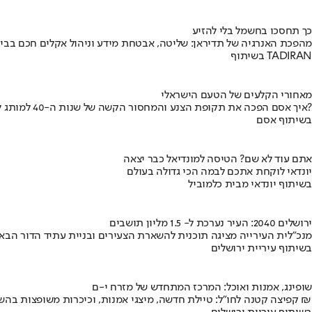
כך תחסכו בחשמל בלי להזיע
מהפכת האנרגיה של תדיראן: שליטה, אבטחת מידע וניהול אקלים חכם בבי
בשיתוף TADIRAN
מאחורי הקלעים של הטעם הישראלי
איך אסם הפכה את תקופת הצנע והמחסור הקשה של שנות ה-40 למותג לאומי?
בשיתוף אסם
אתם עוד לא שם? הטיסה למונדיאל כבר יצאה
יונדאי לוקחת אתכם לבמה הכי גדולה בעולם
בשיתוף יונדאי מבית כלמוביל
ירושלים 2040: העיר נערכת ל- 1.5 מליון תושבים
מנכ"לית העירייה מציגה תוכנית להשארת הצעירים ובניית עתיד הדור הבא
בשיתוף עיריית ירושלים
שופינג, אמנות ואוכל: המרכז המתחדש של מזרח י-ם
קפיצה קטנה לחו"ל: טיילת חדשה, מיצגי אמנות, וכיכרות משופצות בהשקעה של 100 מיליון ₪