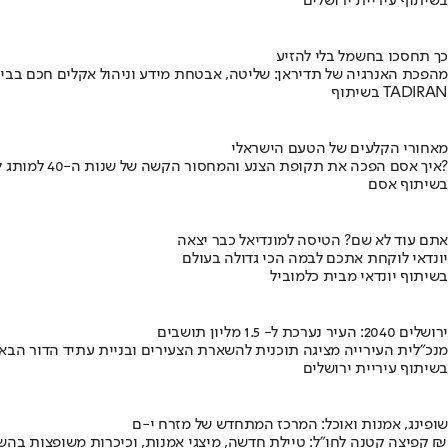
בשיתוף עיריית ירושלים
כך תחסכו בחשמל בלי להזיע
מהפכת האנרגיה של תדיראן: שליטה, אבטחת מידע וניהול אקלים חכם בבי
בשיתוף TADIRAN
מאחורי הקלעים של הטעם הישראלי
איך אסם הפכה את תקופת הצנע והמחסור הקשה של שנות ה-40 למותג לאומי?
בשיתוף אסם
אתם עוד לא שם? הטיסה למונדיאל כבר יצאה
יונדאי לוקחת אתכם לבמה הכי גדולה בעולם
בשיתוף יונדאי מבית כלמוביל
ירושלים 2040: העיר נערכת ל- 1.5 מליון תושבים
מנכ"לית העירייה מציגה תוכנית להשארת הצעירים ובניית עתיד הדור הבא
בשיתוף עיריית ירושלים
שופינג, אמנות ואוכל: המרכז המתחדש של מזרח י-ם
קפיצה קטנה לחו"ל: טיילת חדשה, מיצגי אמנות, וכיכרות משופצות בהשקעה של 100 מיליון ₪