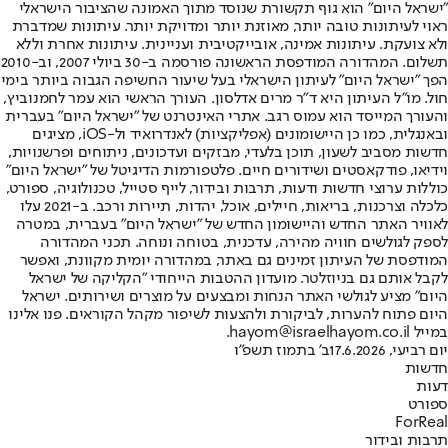
"ישראל היום" הוא גוף תקשורת שנוסד מתוך האמונה שהציבור הישראלי
ראוי לעיתונות טובה יותר, מאוזנת יותר ומדויקת יותר. עיתונות שמדברת
ולא צועקת. עיתונות אמינה, אובייקטיבית ועניינית. עיתונות אחרת וללא
תשלום. המהדורה המודפסת הראשונה פורסמה ב-30 ביולי 2007, וב-2010
הפך "ישראל היום" לעיתון הישראלי בעל שיעור החשיפה הגבוה ביותר בימי
חול. מו"ל העיתון היא ד"ר מרים אדלסון. העורך הראשי הוא עמר לחמנוביץ,
והעורך המייסד הוא עמוס רגב. אתרי האינטרנט של "ישראל היום" בעברית
ובאנגלית, כמו כן היישומונים (אפליקציות) לאנדרואיד ול-iOS, מציגים
חדשות מסביב לשעון, תוכן בלעדי, מבזקים ועדכונים, ניתוחים ופרשנויות,
וידיאו, פודקאסטים ושידורים חיים. פלטפורמות הדיגיטל של "ישראל היום"
כוללות ערוצי חדשות ודעות, תרבות ובידור, לייף סטייל, טכנולוגיה, ספורט,
כלכלה וצרכנות, בריאות, חיילים, אוכל, יהדות, תיירות ורכב. ב-2021 עלו
לאוויר האתר החדש והיישומון החדש של "ישראל היום" בעברית, במטרה
לספק לגולשים חוויה מהירה, עדכנית, בטוחה ונוחה. תכני המהדורה
המודפסת של העיתון זמינים גם באתר, במהדורה יומית מקוונת, ואפשר
לקבל אותם גם בניוזלטר. מועדון ההטבות הייחודי "הקליקה של ישראל
היום" מציע לגולשי האתר הנחות ומבצעים על מוצרים ושירותים. ישראל
היום פתוח להערות, לביקורת ולהצעות לשיפור מקהל הקוראים. פנו אלינו
במייל hayom@israelhayom.co.il.
יום רביעי, 17.6.2026
ב' בתמוז תשפ"ו
חדשות
דעות
ספורט
ForReal
תרבות ובידור