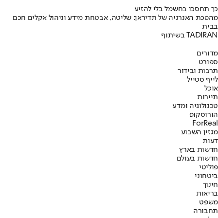
כך תחסכו בחשמל בלי להזיע
מהפכת האנרגיה של תדיראן: שליטה, אבטחת מידע וניהול אקלים חכם
בבית
בשיתוף TADIRAN
מדורים
ספורט
תרבות ובידור
לייף סטייל
אוכל
תיירות
טכנולוגיה ומדע
הורוסקופ
ForReal
מגזין השבוע
דעות
חדשות בארץ
חדשות בעולם
פוליטי
ביטחוני
חינוך
בריאות
משפט
תחבורה