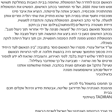
הנאשם נכנס לחדרה של המטופלת, שחוסה בבית האבות במחלקת תשושי
נפש מאז שנת 2020, ועל פי המתואר בכתב האישום, הפשיט את המטופלת
מתחתוניה ומכנסיה, השכיב אותה על מיטתה, הוציא את איבר מינו
ממכנסיו וחשף אותו בפניה תוך שהוא מחזיק את שתי רגליה ומרים אותן
למעלה. על פי כתב האישום, המטופלת צעקה והתנגדה למעשיו.
ניידת משטרה בירושלים (להמחשה),צילום: אורן בן חקון
המטפל מואשם בעבירה של "מעשה מגונה על ידי אחראי תוך ניצול מצב".
בכתב האישום נטען כי הוא ביצע את המעשה תוך ניצול מצבה של
המטופלת המונע ממנה לתת הסכמה חופשית, וכן תוך ניצול היותה לוקה
בשכלה.
עו"ד אריאל עטרי, סנגורו של הנאשם מסר בתגובה: "בין הנאשם לעד היחיד
היה סכסוך מתמשך ששיאו היה בהגשת תלונה זו. לפי הראיות הנאשם
נכנס לחדר שלוש דקות בלבד. לפני האירוע, והעובדה שהאח לא ידע למסור
פרטים על מה שראה - מצביעה על כך שמדובר בעלילה".
טעינו? נתקן! אם מצאתם טעות בכתבה, נשמח שתשתפו אותנו
ירושלים
כתב אישום
מעשה מגונה
כדאי
להכיר
כך תחסכו בחשמל בלי להזיע
מהפכת האנרגיה של תדיראן: שליטה, אבטחת מידע וניהול אקלים חכם
בבית
בשיתוף TADIRAN
כך נערך הביטחון האנרגטי של ישראל לשנים הבאות