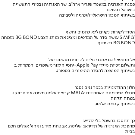
פסגת האנרגיה במעמד שגריר ארה"ב, שר האנרגיה ובכירי התעשייה
בישראל ובעולם
בשיתוף המכון הישראלי לאנרגיה ולסביבה
הסוד לקירות נקיים ללא כתמים נחשף
מומחה BG BOND עושה סדר על המדפים ומציג את מותג הצבע SIMPLY
בשיתוף BG BOND
אל תחמיצו! גם אתם יכולים להרוויח מהמונדיאל
יחסי הימור משופרים, הפקדות ב-Apple Pay ותשלום זכיות מיידי
בשיתוף המועצה להסדר ההימורים בספורט
חלון ההזדמנויות בכפר גנים נסגר
קבוצת אלמוג מציגה את פרויקט MALA: מגדלי הפרימיום האחרונים
בפתח תקווה
בשיתוף קבוצת אלמוג
כך תחסכו בחשמל בלי להזיע
מהפכת האנרגיה של תדיראן: שליטה, אבטחת מידע וניהול אקלים חכם
בבית