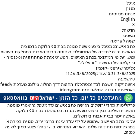
אוכל
מגזין
אנחנו מגייסים
English
X
חדשות
משפט
קשה לקריאה
כתב אישום: מטפל ביצע מעשה מגונה בבת 90 הלוקה בדמנציה
הנאשם נכנס לחדרה של המטופלת, שחוסה בבית האבות במחלקת תשושי
נפש, ועל פי המתואר בכתב האישום, הפשיט אותה מתחתוניה ומכנסיה •
פרקליטו של הנאשם: "זו עלילה"
אלינור שירקני-קופמן
3/8/2025, 10:31
,עודכן
3/8/2025, 11:26
0
השמעה
אישה זקנה יושבת לבד ומסתכלת החוצה דרך החלון. צילום: מערכת feedy
באמצעות הבינה המלאכותית ideogram
פרקליטות מחוז ירושלים הגישה כתב אישום נגד מטפל גריאטרי מוסמך,
תושב ירושלים, בגין ביצוע מעשה מגונה במטופלת כבת 90 הלוקה
באלצהיימר בבית אבות בירושלים.
על פי כתב האישום שהוגש על ידי עו”ד עינת ברוכי יריב, סגנית בכירה א’
בפרקליטות מחוז ירושלים, האירוע התרחש ב-17 ביולי 2025 סמוך לשעה
21:00.