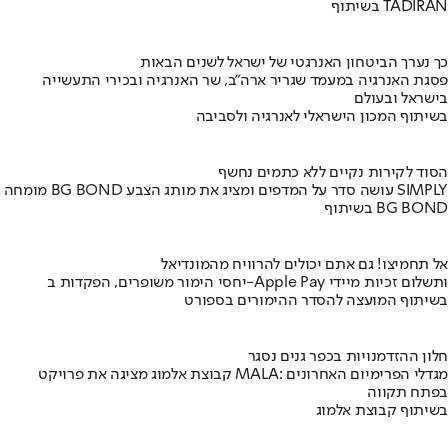
בשיתוף TADIRAN
כך נערך הביטחון האנרגטי של ישראל לשנים הבאות
פסגת האנרגיה במעמד שגריר ארה"ב, שר האנרגיה ובכירי התעשייה
בישראל ובעולם
בשיתוף המכון הישראלי לאנרגיה ולסביבה
הסוד לקירות נקיים ללא כתמים נחשף
מומחה BG BOND עושה סדר על המדפים ומציג את מותג הצבע SIMPLY
בשיתוף BG BOND
אל תחמיצו! גם אתם יכולים להרוויח מהמונדיאל
יחסי הימור משופרים, הפקדות ב-Apple Pay ותשלום זכיות מיידי
בשיתוף המועצה להסדר ההימורים בספורט
חלון ההזדמנויות בכפר גנים נסגר
קבוצת אלמוג מציגה את פרויקט MALA: מגדלי הפרימיום האחרונים
בפתח תקווה
בשיתוף קבוצת אלמוג