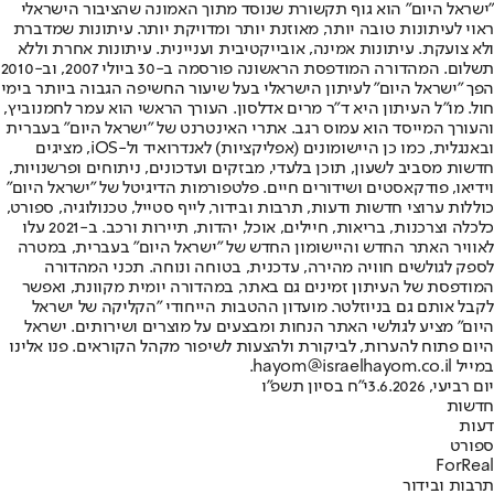
"ישראל היום" הוא גוף תקשורת שנוסד מתוך האמונה שהציבור הישראלי
ראוי לעיתונות טובה יותר, מאוזנת יותר ומדויקת יותר. עיתונות שמדברת
ולא צועקת. עיתונות אמינה, אובייקטיבית ועניינית. עיתונות אחרת וללא
תשלום. המהדורה המודפסת הראשונה פורסמה ב-30 ביולי 2007, וב-2010
הפך "ישראל היום" לעיתון הישראלי בעל שיעור החשיפה הגבוה ביותר בימי
חול. מו"ל העיתון היא ד"ר מרים אדלסון. העורך הראשי הוא עמר לחמנוביץ,
והעורך המייסד הוא עמוס רגב. אתרי האינטרנט של "ישראל היום" בעברית
ובאנגלית, כמו כן היישומונים (אפליקציות) לאנדרואיד ול-iOS, מציגים
חדשות מסביב לשעון, תוכן בלעדי, מבזקים ועדכונים, ניתוחים ופרשנויות,
וידיאו, פודקאסטים ושידורים חיים. פלטפורמות הדיגיטל של "ישראל היום"
כוללות ערוצי חדשות ודעות, תרבות ובידור, לייף סטייל, טכנולוגיה, ספורט,
כלכלה וצרכנות, בריאות, חיילים, אוכל, יהדות, תיירות ורכב. ב-2021 עלו
לאוויר האתר החדש והיישומון החדש של "ישראל היום" בעברית, במטרה
לספק לגולשים חוויה מהירה, עדכנית, בטוחה ונוחה. תכני המהדורה
המודפסת של העיתון זמינים גם באתר, במהדורה יומית מקוונת, ואפשר
לקבל אותם גם בניוזלטר. מועדון ההטבות הייחודי "הקליקה של ישראל
היום" מציע לגולשי האתר הנחות ומבצעים על מוצרים ושירותים. ישראל
היום פתוח להערות, לביקורת ולהצעות לשיפור מקהל הקוראים. פנו אלינו
במייל hayom@israelhayom.co.il.
יום רביעי, 3.6.2026
י"ח בסיון תשפ"ו
חדשות
דעות
ספורט
ForReal
תרבות ובידור