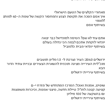
מאחורי הקלעים של הטעם הישראלי
איך אסם הפכה את תקופת הצנע והמחסור הקשה של שנות ה-40 למותג
לאומי?
בשיתוף אסם
אתם עוד לא שם? הטיסה למונדיאל כבר יצאה
יונדאי לוקחת אתכם לבמה הכי גדולה בעולם
בשיתוף יונדאי מבית כלמוביל
ירושלים 2040: העיר נערכת ל- 1.5 מליון תושבים
מנכ"לית העירייה מציגה תוכנית להשארת הצעירים ובניית עתיד הדור
הבא
בשיתוף עיריית ירושלים
שופינג, אמנות ואוכל: המרכז המתחדש של מזרח י-ם
קפיצה קטנה לחו"ל: טיילת חדשה, מיצגי אמנות, וכיכרות משופצות
בהשקעה של 100 מיליון ₪
בשיתוף עיריית ירושלים