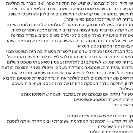
שי גליק, מנכ"ל "בצלמו", שהגיש את התלונה מסר: "אני מברך על החלטת
הנציב הברורה. שופט שמתבטא שוב ושוב בצורה פוליטית איננו ראוי
להמשיך בתפקידו. אני קורא לשר המשפטים יריב לוין להודיע כי השופט
ברוזה לא ימשיך לכהן כסגן נשיא יותר".
מהתנועה למשילות ודמוקרטיה נמסר: "החלטתו של נציב תלונות הציבור
אשר קולה, מדברת בעד עצמה והדברים העולים ממנה חמורים מאוד.
אמירות פוגעניות כאלה מקומם לא יכירם בשום מקום עבודה במדינת
ישראל, על אחת כמה וכמה בבית המשפט, והם חמורים שבעתיים כשהם
יוצאים מפי המכהן כסגן הנשיא.
בכל הכבוד, איננו סבורים שהטיעון ל'סערת רגשות' בה היה השופט מצוי
ממעיט מחומרת הדברים. היה מקום להמליץ גם לגבי המשך כהונתו של
ברוזה כשופט. יש לשים לב גם לתלונתנו בעניין נשיא בתי משפט השלום
בדרום עמית יריב, שנמצאה מוצדקת בשל אי טיפולו בעניין והוצאת הודעת
תמיכה לשופט ברוזה מבלי לשמוע את השופטים שנפגעו מדבריו. אנו
דורשים משר המשפטים לכנס לאלתר את הועדה לבחירת שופטים ולהביא
לדיון החלטה בדבר הפסקת כהונתו של ברוזה כסגן נשיא בית משפט
השלום".
טעינו? נתקן! אם מצאתם טעות בכתבה, נשמח שתשתפו אותנו
יריב לוין
משרד המשפטים
שופטים
כדאי
להכיר
כך ירושלים ממציאה את עצמה מחדש
לא רק קודש – המהפכה המודרנית שעוברת י-ם מחזירה אותה לפסגת
התיירות הישראלית
בשיתוף עיריית ירושלים