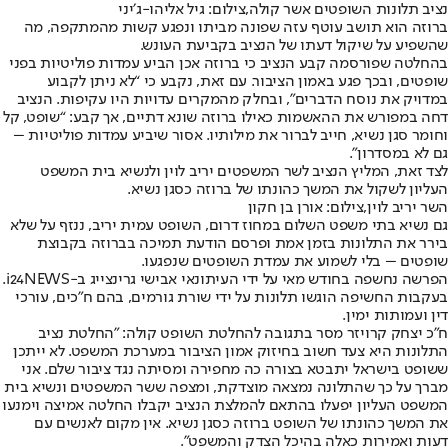
נציב תלונות השופטים אשר קולה,צילום: גיל אליהו-ג׳יני
ברוזה הוא תושב עוטף עזה שפונה מביתו ונפגע קשות מהמתקפה, מה
שהשפיע על שיקול דעתו של הנציב בקביעת העונש.
בהחלטה שפורסמה קבע הנציב כי ברוזה אכן הביע עמדות פוליטיות בפני
שופטים, ובכך פגע באמון הציבור. עם זאת, נקבע כי “לא ניתן לקבוע
במדויק את נוסח הדברים”, ובחלק מהמקרים עדויות היו עקיפות. הנציב
דחה במפורש את ההאשמות כאילו ברוזה שונא דתיים, אך קבע: “שופט, קל
וחומר סגן נשיא, חייב לברור את מילותיו. אסור שיביע עמדות פוליטיות –
גם לא במסדרון”.
לצד זאת, המליץ הנציב לשר המשפטים יריב לוין ולנשיא בית המשפט
העליון לשקול את המשך כהונתו של ברוזה כסגן נשיא.
השר יריב לוין,צילום: אורן בן חקון
גם נשיא בתי משפט השלום במחוז דרום, השופט עמית יריב, ננזף על שלא
בירר את התלונות בזמן אמת ופרסם הודעת תמיכה בברוזה בקבוצת
שופטים – בלי לשמוע את עמדת השופטים שנפגעו.
הפרשה נחשפה בחודש מאי על ידי העיתונאי אבישי גרינצייג ב-i24NEWS.
בעקבות החשיפה הוגשו תלונות על ידי שורת גורמים, בהם ח”כים, עורכי
דין ועמותות ימין.
ח"כ יצחק קרויזר מסר בתגובה להחלטת השופט קולה: "החלטת נציב
התלונות היא צעד חשוב בחיזוק אמון הציבור במערכת המשפט. לא ייתכן
ששופט בישראל יתבטא בצורה כה מחפירה ומסיתה נגד ציבור שלם. אני
מברך על כך שהתלונה נמצאה מוצדקת, ומצפה ששר המשפטים ונשיא בית
המשפט העליון יפעלו בהתאם להמלצת הנציב יקבלו החלטה אמיצה וימנעו
את המשך כהונתו של השופט ברוזה כסגן נשיא. אין מקום לאנשים עם
דעות ואמירות כאלה בהיכל הצדק והמשפט".