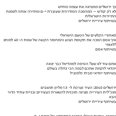
כך ירושלים ממציאה את עצמה מחדש
לא רק קודש – המהפכה המודרנית שעוברת י-ם מחזירה אותה לפסגת
התיירות הישראלית
בשיתוף עיריית ירושלים
מאחורי הקלעים של הטעם הישראלי
איך אסם הפכה את תקופת הצנע והמחסור הקשה של שנות ה-40 למותג
לאומי?
בשיתוף אסם
אתם עוד לא שם? הטיסה למונדיאל כבר יצאה
יונדאי לוקחת אתכם לבמה הכי גדולה בעולם
בשיתוף יונדאי מבית כלמוביל
ירושלים 2040: העיר נערכת ל- 1.5 מליון תושבים
מנכ"לית העירייה מציגה תוכנית להשארת הצעירים ובניית עתיד הדור
הבא
בשיתוף עיריית ירושלים