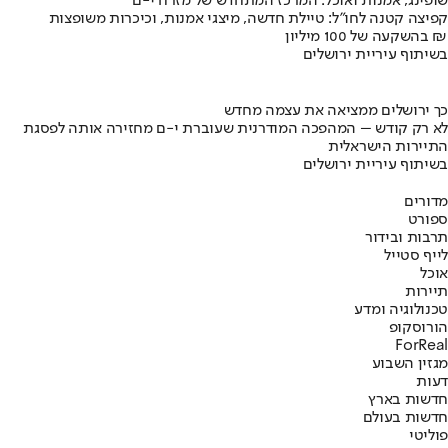
שופינג, אמנות ואוכל: המרכז המתחדש של מזרח י-ם
קפיצה קטנה לחו"ל: טיילת חדשה, מיצגי אמנות, וכיכרות משופצות
בהשקעה של 100 מיליון ₪
בשיתוף עיריית ירושלים
כך ירושלים ממציאה את עצמה מחדש
לא רק קודש – המהפכה המודרנית שעוברת י-ם מחזירה אותה לפסגת
התיירות הישראלית
בשיתוף עיריית ירושלים
מדורים
ספורט
תרבות ובידור
לייף סטייל
אוכל
תיירות
טכנולוגיה ומדע
הורוסקופ
ForReal
מגזין השבוע
דעות
חדשות בארץ
חדשות בעולם
פוליטי