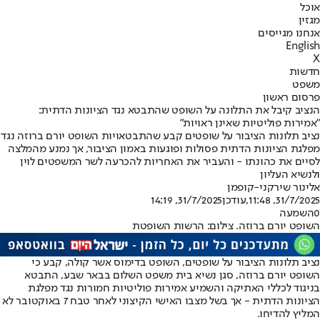
אוכל
מגזין
אנחנו מגייסים
English
X
חדשות
משפט
פרסום ראשון
הנציב קיבל את התלונה על השופט שהתבטא נגד הציונות הדתית:
״אמירות פוליטיות שאינן ראויות״
נציב תלונות הציבור על שופטים קבע שהתבטאויות השופט יורם ברוזה נגד
מפלגת הציונות הדתית פסולות ופוגעות באמון הציבור, אך נמנע מהמלצה
לסיים את כהונתו - והעביר את האחריות להכרעה לשר המשפטים לוין
ולנשיא העליון
אלינור שירקני-קופמן
31/7/2025, 11:48
,עודכן
31/7/2025, 14:19
0
השמעה
השופט יורם ברוזה. צילום: הרשות השופטת
נציב תלונות הציבור על שופטים, השופט בדימוס אשר קולה, קבע כי
השופט יורם ברוזה, סגן נשיא בית משפט השלום בבאר שבע, התבטא
בניגוד לכללי האתיקה והשמיע אמירות פוליטיות חמורות נגד מפלגת
הציונות הדתית - אך בשל מצבו האישי הקיצוני לאחר טבח 7 באוקטובר לא
המליץ להדיחו.