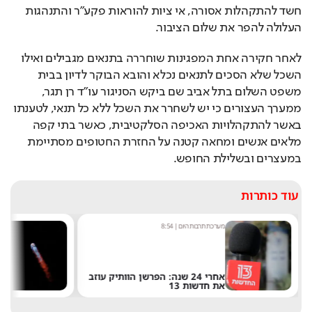
חשד להתקהלות אסורה, אי ציות להוראות פקע״ר והתנהגות 
העלולה להפר את שלום הציבור.
לאחר חקירה אחת המפגינות שוחררה בתנאים מגבילים ואילו 
השכל שלא הסכים לתנאים נכלא והובא הבוקר לדיון בבית 
משפט השלום בתל אביב שם ביקש הסניגור עו״ד רן תגר, 
ממערך העצורים כי יש לשחרר את השכל ללא כל תנאי, לטענתו 
באשר להתקהלויות האכיפה הסלקטיבית, כאשר בתי קפה 
מלאים אנשים ומחאה קטנה על החזרת החטופים מסתיימת 
במעצרים ובשלילת החופש.
עוד כותרות
מערכת תרבות היום
|
8:54
ש
אחרי 24 שנה: הפרשן הוותיק עוזב
את חדשות 13
ש