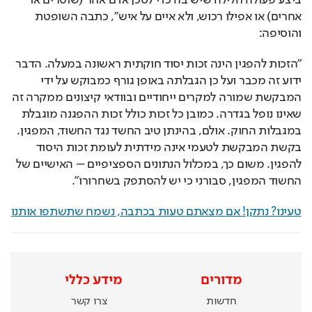
ביצע פעולה חלילה שיש בה כדי לסכן אדם אחר (שוטרים או 
אחרים) או אפילו רכוש, ולא איים על איש", כתבה השופטת 
והוסיפה:
"הזכות להפגין הינה זכות יסוד חוקתית ראשונה במעלה. הדבר 
ידוע זה מכבר ועל כן הגבלתה באופן גורף כמבוקש על ידי 
המבקשת שמורה למקרים ייחודיים ובוודאי קיצונים ממקרה זה 
שאינו נופל בגדרה. כמובן כל זכות כולל זכות ההפגנה מוגבלת 
במגבלות החוק. אולם, בהינתן טיב החשד נגד החשוד, המפגין. 
בקשת המבקשת לטעמי אינה מידתית לעומת זכות היסוד 
להפגין. משום כך, במכלול הנתונים הספציפיים – האישיים של 
החשוד המפגין, סבורני כי יש להסתפק בשחרורו".
טעינו? נתקן! אם מצאתם טעות בכתבה, נשמח שתשתפו אותנו
מדורים
מידע כללי
חדשות
צרו קשר