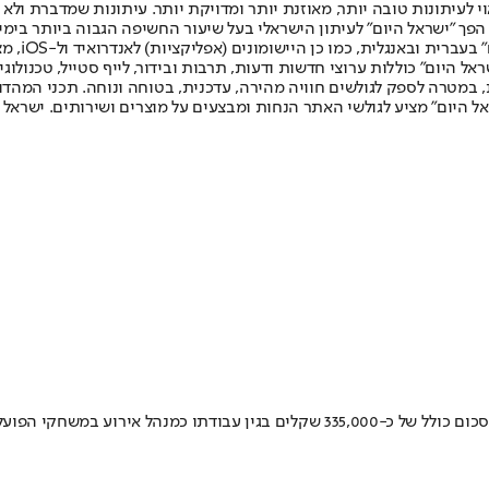
לעיתונות טובה יותר, מאוזנת יותר ומדויקת יותר. עיתונות שמדברת ולא צ
שלום. המהדורה המודפסת הראשונה פורסמה ב-30 ביולי 2007, וב-2010 הפך "ישראל היום" לעיתון הישראלי בעל שי
לחמנוביץ,
ל היום" כוללות ערוצי חדשות ודעות, תרבות ובידור, לייף סטייל, טכנולוגיה
ברית, במטרה לספק לגולשים חוויה מהירה, עדכנית, בטוחה ונוחה. תכני המה
ל היום" מציע לגולשי האתר הנחות ומבצעים על מוצרים ושירותים. ישראל 
במשך כשבע שנים שיחד מנהל חברת האבטחה אבי מסס את יעקב מלכה בסכום כולל של כ-00