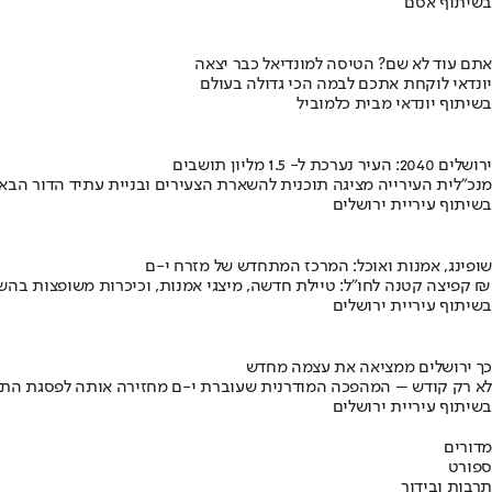
בשיתוף אסם
אתם עוד לא שם? הטיסה למונדיאל כבר יצאה
יונדאי לוקחת אתכם לבמה הכי גדולה בעולם
בשיתוף יונדאי מבית כלמוביל
ירושלים 2040: העיר נערכת ל- 1.5 מליון תושבים
מנכ"לית העירייה מציגה תוכנית להשארת הצעירים ובניית עתיד הדור הבא
בשיתוף עיריית ירושלים
שופינג, אמנות ואוכל: המרכז המתחדש של מזרח י-ם
קפיצה קטנה לחו"ל: טיילת חדשה, מיצגי אמנות, וכיכרות משופצות בהשקעה של 100 מיליון ₪
בשיתוף עיריית ירושלים
כך ירושלים ממציאה את עצמה מחדש
לא רק קודש – המהפכה המודרנית שעוברת י-ם מחזירה אותה לפסגת התי
בשיתוף עיריית ירושלים
מדורים
ספורט
תרבות ובידור