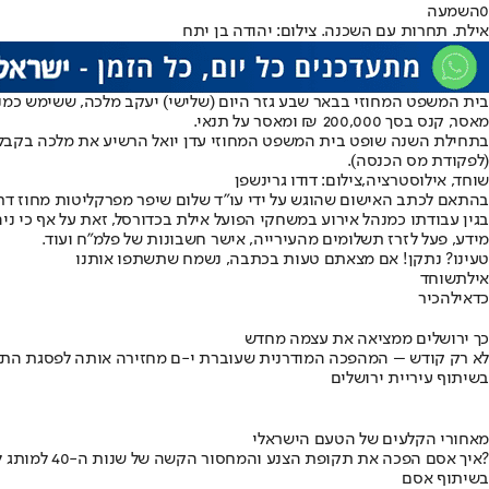
0
השמעה
אילת. תחרות עם השכנה. צילום: יהודה בן יתח
מאסר, קנס בסך 200,000 ₪ ומאסר על תנאי.
בתחילת השנה שופט בית המשפט המחוזי עדן יואל הרשיע את מלכה בקבלת
(לפקודת מס הכנסה).
שוחד, אילוסטרציה,צילום: דודו גרינשפן
בגין עבודתו כמנהל אירוע במשחקי הפועל אילת בכדורסל, זאת על אף כי ני
מידע, פעל לזרז תשלומים מהעירייה, אישר חשבונות של פלמ"ח ועוד.
טעינו? נתקן! אם מצאתם טעות בכתבה, נשמח שתשתפו אותנו
אילת
שוחד
כדאי
להכיר
כך ירושלים ממציאה את עצמה מחדש
לא רק קודש – המהפכה המודרנית שעוברת י-ם מחזירה אותה לפסגת התי
בשיתוף עיריית ירושלים
מאחורי הקלעים של הטעם הישראלי
איך אסם הפכה את תקופת הצנע והמחסור הקשה של שנות ה-40 למותג לאומי?
בשיתוף אסם