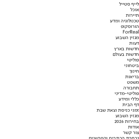
לייף סטייל
אוכל
תיירות
טכנולוגיה ומדע
הורוסקופ
ForReal
מגזין השבוע
דעות
חדשות בארץ
חדשות בעולם
פוליטי
ביטחוני
חינוך
בריאות
משפט
תחבורה
פוליטי-מדיני
כללי ומידע
דף הבית
זמני כניסת וצאת שבת
מגזין השבוע
בחירות 2026
אודות
צור קשר
נבחרת הכתבים והפרשנים