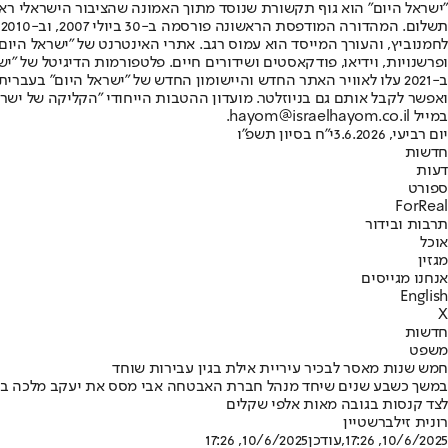
"ישראל היום" הוא גוף תקשורת שנוסד מתוך האמונה שהציבור הישראלי ראוי 
ת
ופרשנויות, וידיאו, פודקאסטים ושידורים חיים. פלטפורמות הדיגיטל של "ישרא
ב-2021 עלו לאוויר האתר החדש והיישומון החדש של "ישראל היום" בע
ואפשר לקבל אותם גם בניוזלטר. מועדון ההטבות הייחודי "הקליקה של ישרא
במייל hayom@israelhayom.co.il.
יום רביעי, 3.6.2026
י"ח בסיון תשפ"ו
חדשות
דעות
ספורט
ForReal
תרבות ובידור
אוכל
מגזין
אנחנו מגייסים
English
X
חדשות
משפט
חמש שנות מאסר לבכיר עיריית אילת בגין עבירות שוחד
לצד קנסות בגובה מאות אלפי שקלים
רונית זילברשטיין
10/6/2025, 17:26
,עודכן
10/6/2025, 17:26