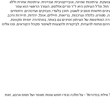
ועקת. עיתונות אמינה, אובייקטיבית ועניינית. עיתונות אחרת וללא
עור החשיפה הגבוה ביותר בימי חול. מו"ל העיתון היא ד"ר מרים אדלסון. העורך הראשי הוא עמר
 והעורך המייסד הוא עמוס רגב. אתרי האינטרנט של "ישראל היום" בעברית ובאנגלית, כמו כן היישומונים (אפליקציות) לאנדרואיד ול-iOS, מציגים חדשות מסביב לשעון, תוכן בלעדי, מבזקים ועדכונים, ניתוחים
, ספורט, כלכלה וצרכנות, בריאות, חיילים, אוכל, יהדות, תיירות ורכב.
דורה המודפסת של העיתון זמינים גם באתר, במהדורה יומית מקוונת,
היום פתוח להערות, לביקורת ולהצעות לשיפור מקהל הקוראים. פנו אלינו
335,0 שקלים בגין עבודתו כמנהל אירוע במשחקי הפועל אילת בכדורסל • על מלכה נגזרו חמש שנות מאסר ועל מסס ארבע, זאת