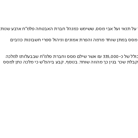
ום (שלישי) יעקב מלכה, ששימש כמנהל אגף הספורט בעיריית אילת, חמש שנות מאסר, 250,000 ₪ קנס ומאסר על תנאי ועל אבי מסס, ששימש כמנהל חברת האבטחה פלמ"ח ארבע שנות
סס במתן שוחד מרמה והפרת אמונים וניהול ספרי חשבונות כוזבים
בהתאם לכתב האישום שהוגש על ידי עו"ד שלום שיפר מפרקליטות מחוז דרום ובו הורשעו הנאשמים, במשך כשבע שנים שיחד מסס את מלכה בסכום כולל של כ-335,000 ₪ אשר שילם מסס וחברת פלמ"ח שבבעלותו למלכה
קבלת שכר בגין כך מהווה שוחד. בנוסף, קבע ביהמ"ש כי מלכה נתן למסס