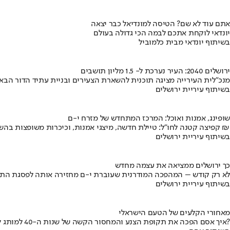
אתם עוד לא שם? הטיסה למונדיאל כבר יצאה
יונדאי לוקחת אתכם לבמה הכי גדולה בעולם
בשיתוף יונדאי מבית כלמוביל
ירושלים 2040: העיר נערכת ל- 1.5 מליון תושבים
מנכ"לית העירייה מציגה תוכנית להשארת הצעירים ובניית עתיד הדור הבא
בשיתוף עיריית ירושלים
שופינג, אמנות ואוכל: המרכז המתחדש של מזרח י-ם
קפיצה קטנה לחו"ל: טיילת חדשה, מיצגי אמנות, וכיכרות משופצות בהשקעה של 100 מיליון ₪
בשיתוף עיריית ירושלים
כך ירושלים ממציאה את עצמה מחדש
לא רק קודש – המהפכה המודרנית שעוברת י-ם מחזירה אותה לפסגת התי
בשיתוף עיריית ירושלים
מאחורי הקלעים של הטעם הישראלי
איך אסם הפכה את תקופת הצנע והמחסור הקשה של שנות ה-40 למותג לאומי?