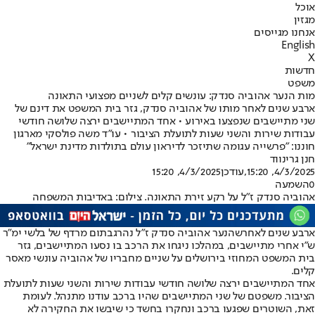
אוכל
מגזין
אנחנו מגייסים
English
X
חדשות
משפט
מות הנער אהוביה סנדק: עונשים קלים לשניים מפצועי התאונה
ארבע שנים לאחר מותו של אהוביה סנדק, גזר בית המשפט את דינם של
שני מתיישבים שנפצעו באירוע • אחד המתיישבים ירצה שלושה חודשי
עבודות שירות והשני שעות לתועלת הציבור • עו"ד משה פולסקי מארגון
חוננו: "פרשייה עגומה שתיזכר לדיראון עולם בתולדות מדינת ישראל"
חנן גרינווד
4/3/2025, 15:20
,עודכן
4/3/2025, 15:20
0
השמעה
אהוביה סנדק ז"ל על רקע זירת התאונה. צילום: באדיבות המשפחה
ארבע שנים לאחר
שהנער אהוביה סנדק ז"ל נהרג
בתום מרדף של בלשי ימ"ר
ש"י אחרי מתיישבים, במהלכו ניגחו את הרכב בו נסעו המתיישבים, גזר
בית המשפט המחוזי בירושלים על שניים מחבריו של אהוביה עונשי מאסר
קלים.
אחד המתיישבים ירצה שלושה חודשי עבודות שירות והשני שעות לתועלת
הציבור. משפטם של שני המתיישבים שהיו ברכב עודנו מתנהל. לעומת
זאת, השוטרים שפגעו ברכב ונחקרו בחשד כי שיבשו את החקירה לא