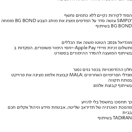
הסוד לקירות נקיים ללא כתמים נחשף
מומחה BG BOND עושה סדר על המדפים ומציג את מותג הצבע SIMPLY
בשיתוף BG BOND
מונדיאל 2026: הטוטו משנה את הכללים
יחסי הימור משופרים, הפקדות ב-Apple Pay ותשלום זכיות מיידי
בשיתוף המועצה להסדר ההימורים בספורט
חלון ההזדמנויות בכפר גנים נסגר
קבוצת אלמוג מציגה את פרויקט MALA: מגדלי הפרימיום האחרונים
בפתח תקווה
בשיתוף קבוצת אלמוג
כך תחסכו בחשמל בלי להזיע
מהפכת האנרגיה של תדיראן: שליטה, אבטחת מידע וניהול אקלים חכם
בבית
בשיתוף TADIRAN