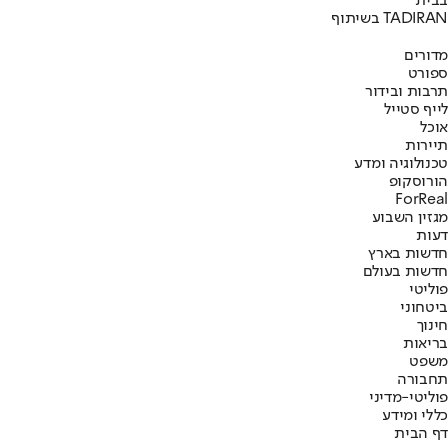
בבית
בשיתוף TADIRAN
מדורים
ספורט
תרבות ובידור
לייף סטייל
אוכל
תיירות
טכנולוגיה ומדע
הורוסקופ
ForReal
מגזין השבוע
דעות
חדשות בארץ
חדשות בעולם
פוליטי
ביטחוני
חינוך
בריאות
משפט
תחבורה
פוליטי-מדיני
כללי ומידע
דף הבית