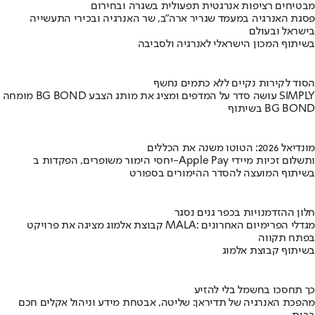
מבטיחים רציפות אנרגטית תפעולית בשגרה ובחירום
פסגת האנרגיה במעמד שגריר ארה"ב, שר האנרגיה ובכירי התעשייה
בישראל ובעולם
בשיתוף המכון הישראלי לאנרגיה ולסביבה
הסוד לקירות נקיים ללא כתמים נחשף
מומחה BG BOND עושה סדר על המדפים ומציג את מותג הצבע SIMPLY
בשיתוף BG BOND
מונדיאל 2026: הטוטו משנה את הכללים
יחסי הימור משופרים, הפקדות ב-Apple Pay ותשלום זכיות מיידי
בשיתוף המועצה להסדר ההימורים בספורט
חלון ההזדמנויות בכפר גנים נסגר
קבוצת אלמוג מציגה את פרויקט MALA: מגדלי הפרימיום האחרונים
בפתח תקווה
בשיתוף קבוצת אלמוג
כך תחסכו בחשמל בלי להזיע
מהפכת האנרגיה של תדיראן: שליטה, אבטחת מידע וניהול אקלים חכם