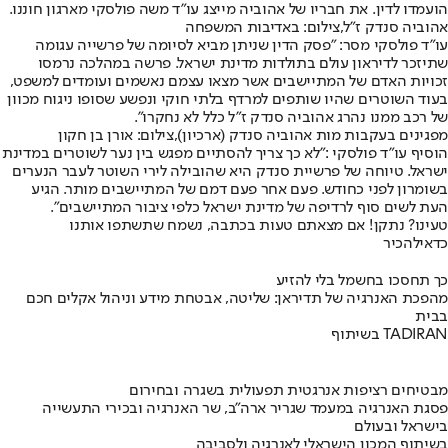
הועמדו לדין. את חבריו של אהוביה מייצג עו"ד משה פולסקי מארגון חוננו.
אהוביה סנדק ז"ל,צילום: באדיבות המשפחה
עו"ד פולסקי מסר: "פסק הדין שניתן מביא לסיומה של פרשייה עגומה
שתיזכר לדיראון עולם בתולדות מדינת ישראל. פרשה במהלכה נרמסו
זכויות האדם של המתיישבים אשר מצאו עצמם נאשמים ועומדים למשפט,
בעוד השוטרים שהיו שותפים למרדף בלתי חוקי ונפשע שסופו ניגוח מכוון
של רכב ממנו נהרג אהוביה סנדק ז"ל כלל לא נחקרו".
מפגינים בעקבות מות אהוביה סנדק (ארכיון),צילום: אורן בן חקון
הוסיף עו"ד פולסקי :"לא כך צריך להסתיים מפגש בין נער לשוטרים במדינת
ישראל. טיוחה של פרשיית סנדק היא שהובילה לירי השוטר לעבר הנערים
בשומרון לפני כחודש. פעם אחר פעם דמם של המתיישבים מותר. הגיע
העת לשים סוף לרדיפה של מדינת ישראל כלפי ציבור המתיישבים".
טעינו? נתקן! אם מצאתם טעות בכתבה, נשמח שתשתפו אותנו
כדאי
להכיר
כך תחסכו בחשמל בלי להזיע
מהפכת האנרגיה של תדיראן: שליטה, אבטחת מידע וניהול אקלים חכם
בבית
בשיתוף TADIRAN
מבטיחים רציפות אנרגטית תפעולית בשגרה ובחירום
פסגת האנרגיה במעמד שגריר ארה"ב, שר האנרגיה ובכירי התעשייה
בישראל ובעולם
בשיתוף המכון הישראלי לאנרגיה ולסביבה