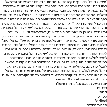
"ישראל היום" הוא גוף תקשורת שנוסד מתוך האמונה שהציבור הישראלי
ראוי לעיתונות טובה יותר, מאוזנת יותר ומדויקת יותר. עיתונות שמדברת
ולא צועקת. עיתונות אמינה, אובייקטיבית ועניינית. עיתונות אחרת וללא
תשלום. המהדורה המודפסת הראשונה פורסמה ב-30 ביולי 2007, וב-2010
הפך "ישראל היום" לעיתון הישראלי בעל שיעור החשיפה הגבוה ביותר בימי
חול. מו"ל העיתון היא ד"ר מרים אדלסון. העורך הראשי הוא עמר לחמנוביץ,
והעורך המייסד הוא עמוס רגב. אתרי האינטרנט של "ישראל היום" בעברית
ובאנגלית, כמו כן היישומונים (אפליקציות) לאנדרואיד ול-iOS, מציגים
חדשות מסביב לשעון, תוכן בלעדי, מבזקים ועדכונים, ניתוחים ופרשנויות,
וידיאו, פודקאסטים ושידורים חיים. פלטפורמות הדיגיטל של "ישראל היום"
כוללות ערוצי חדשות ודעות, תרבות ובידור, לייף סטייל, טכנולוגיה, ספורט,
כלכלה וצרכנות, בריאות, חיילים, אוכל, יהדות, תיירות ורכב. ב-2021 עלו
לאוויר האתר החדש והיישומון החדש של "ישראל היום" בעברית, במטרה
לספק לגולשים חוויה מהירה, עדכנית, בטוחה ונוחה. תכני המהדורה
המודפסת של העיתון זמינים גם באתר, במהדורה יומית מקוונת, ואפשר
לקבל אותם גם בניוזלטר. מועדון ההטבות הייחודי "הקליקה של ישראל
היום" מציע לגולשי האתר הנחות ומבצעים על מוצרים ושירותים. ישראל
היום פתוח להערות, לביקורת ולהצעות לשיפור מקהל הקוראים. פנו אלינו
במייל hayom@israelhayom.co.il.
יום רביעי, 17.6.2026
ב' בתמוז תשפ"ו
חדשות
דעות
ספורט
ForReal
תרבות ובידור