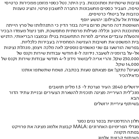
גניבות שיטתיות ומתוכננות. בין היתר, נטל כספי מזומן ממכירות כרטיסי
טיסה, העביר כספים מחשבונות החברה לחשבון פרטי, והציג טענות
כוזבות על ביטולי כרטיסים.
עמדת אל על,צילום: יהושע יוסף
השופטת דנה מרשק מרום ציינה בגזר הדין כי התנהלותו של פרץ הייתה
מתוכננת היטב וכללה פעילות מרמתית מתמשכת, תוך ניצול מעמדו הבכיר
והפעלת עובדים אחרים. למרות התחשבות בגילו ובמצבו הבריאותי, הדגיש
בית המשפט את חשיבות הענישה המחמירה בעבירות כלכליות.
בפרשה הורשעו גם שני נאשמים נוספים: לאה מלכה ויצמן, מנהלת נציגות
אל-על ברומניה לשעבר, נידונה ל-8 חודשי עבודות שירות וקנס של
230,000 שקל, והרי אריה ליבושור נידון ל-4 חודשי עבודות שירות וקנס של
14,000 שקל.
טעינו? נתקן! אם מצאתם טעות בכתבה, נשמח שתשתפו אותנו
כדאי
להכיר
ירושלים 2040: העיר נערכת ל- 1.5 מליון תושבים
מנכ"לית העירייה מציגה תוכנית להשארת הצעירים ובניית עתיד הדור
הבא
בשיתוף עיריית ירושלים
חלון ההזדמנויות בכפר גנים נסגר
קבוצת אלמוג מציגה את פרויקט MALA: מגדלי הפרימיום האחרונים
בפתח תקווה
בשיתוף קבוצת אלמוג