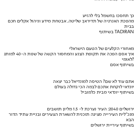
כך תחסכו בחשמל בלי להזיע
מהפכת האנרגיה של תדיראן: שליטה, אבטחת מידע וניהול אקלים חכם
בבית
בשיתוף TADIRAN
מאחורי הקלעים של הטעם הישראלי
איך אסם הפכה את תקופת הצנע והמחסור הקשה של שנות ה-40 למותג
לאומי?
בשיתוף אסם
אתם עוד לא שם? הטיסה למונדיאל כבר יצאה
יונדאי לוקחת אתכם לבמה הכי גדולה בעולם
בשיתוף יונדאי מבית כלמוביל
ירושלים 2040: העיר נערכת ל- 1.5 מליון תושבים
מנכ"לית העירייה מציגה תוכנית להשארת הצעירים ובניית עתיד הדור
הבא
בשיתוף עיריית ירושלים