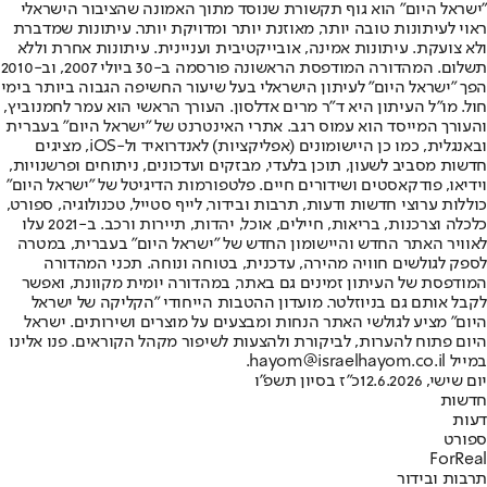
"ישראל היום" הוא גוף תקשורת שנוסד מתוך האמונה שהציבור הישראלי
ראוי לעיתונות טובה יותר, מאוזנת יותר ומדויקת יותר. עיתונות שמדברת
ולא צועקת. עיתונות אמינה, אובייקטיבית ועניינית. עיתונות אחרת וללא
תשלום. המהדורה המודפסת הראשונה פורסמה ב-30 ביולי 2007, וב-2010
הפך "ישראל היום" לעיתון הישראלי בעל שיעור החשיפה הגבוה ביותר בימי
חול. מו"ל העיתון היא ד"ר מרים אדלסון. העורך הראשי הוא עמר לחמנוביץ,
והעורך המייסד הוא עמוס רגב. אתרי האינטרנט של "ישראל היום" בעברית
ובאנגלית, כמו כן היישומונים (אפליקציות) לאנדרואיד ול-iOS, מציגים
חדשות מסביב לשעון, תוכן בלעדי, מבזקים ועדכונים, ניתוחים ופרשנויות,
וידיאו, פודקאסטים ושידורים חיים. פלטפורמות הדיגיטל של "ישראל היום"
כוללות ערוצי חדשות ודעות, תרבות ובידור, לייף סטייל, טכנולוגיה, ספורט,
כלכלה וצרכנות, בריאות, חיילים, אוכל, יהדות, תיירות ורכב. ב-2021 עלו
לאוויר האתר החדש והיישומון החדש של "ישראל היום" בעברית, במטרה
לספק לגולשים חוויה מהירה, עדכנית, בטוחה ונוחה. תכני המהדורה
המודפסת של העיתון זמינים גם באתר, במהדורה יומית מקוונת, ואפשר
לקבל אותם גם בניוזלטר. מועדון ההטבות הייחודי "הקליקה של ישראל
היום" מציע לגולשי האתר הנחות ומבצעים על מוצרים ושירותים. ישראל
היום פתוח להערות, לביקורת ולהצעות לשיפור מקהל הקוראים. פנו אלינו
במייל hayom@israelhayom.co.il.
יום שישי, 12.6.2026
כ"ז בסיון תשפ"ו
חדשות
דעות
ספורט
ForReal
תרבות ובידור