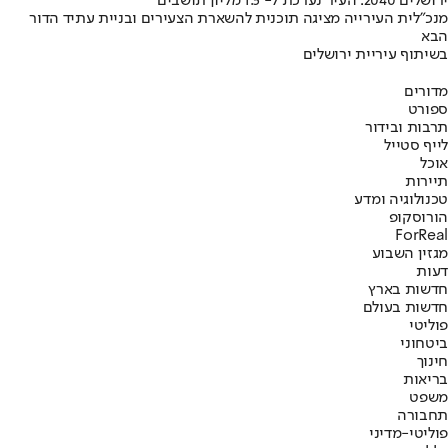
ירושלים 2040: העיר נערכת ל- 1.5 מליון תושבים
מנכ"לית העירייה מציגה תוכנית להשארת הצעירים ובניית עתיד הדור
הבא
בשיתוף עיריית ירושלים
מדורים
ספורט
תרבות ובידור
לייף סטייל
אוכל
תיירות
טכנולוגיה ומדע
הורוסקופ
ForReal
מגזין השבוע
דעות
חדשות בארץ
חדשות בעולם
פוליטי
ביטחוני
חינוך
בריאות
משפט
תחבורה
פוליטי-מדיני