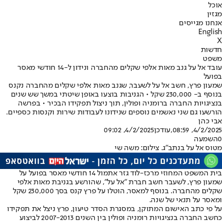
אוכל
מגזין
אנחנו מגייסים
English
X
חדשות
משפט
עובד אל על גנב מאות אלפי שקלים מהחברה ונידון ל-14 חודשי מאסר
בפועל
שמעון פרץ, חשב אל על לשעבר, שגנב מאות אלפי שקלים מהחברה נקנס
בנוסף ב- 230,000 שקל • הגניבות בוצעו באופן שיטתי במשך שש שנים
בנציגויות החברה ברומניה ופולין, תוך ניצול תפקידו הבכיר • בפרשה
הורשעו גם שני נאשמים נוספים שנידונו לעבודות שירות וקנסות כספיים.
אבי כהן
4/2/2025, 08:59
,עודכן
4/2/2025, 09:02
0
השמעה
מטוס אל על בנתב"ג. צילום: משה שי
בית המשפט המחוזי מרכז-לוד גזר אתמול 14 חודשי מאסר בפועל על
שמעון פרץ, לשעבר חשב חברת "אל על", שהורשע בגניבת מאות אלפי
שקלים מהחברה. בנוסף למאסר, הוטלו על פרץ קנס בסך 230,000 שקל
ומאסר על תנאי של שנה.
על פי כתב האישום המתוקן, במסגרת הסדר טיעון, פרץ ניצל את תפקידו
כחשב החברה בנציגויות רומניה ופולין בין השנים 2007-2013 לביצוע