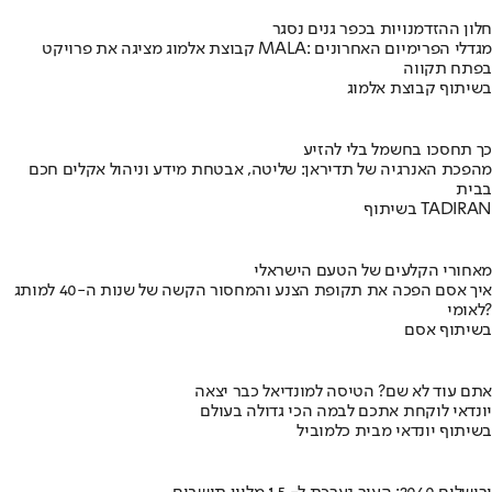
חלון ההזדמנויות בכפר גנים נסגר
קבוצת אלמוג מציגה את פרויקט MALA: מגדלי הפרימיום האחרונים
בפתח תקווה
בשיתוף קבוצת אלמוג
כך תחסכו בחשמל בלי להזיע
מהפכת האנרגיה של תדיראן: שליטה, אבטחת מידע וניהול אקלים חכם
בבית
בשיתוף TADIRAN
מאחורי הקלעים של הטעם הישראלי
איך אסם הפכה את תקופת הצנע והמחסור הקשה של שנות ה-40 למותג
לאומי?
בשיתוף אסם
אתם עוד לא שם? הטיסה למונדיאל כבר יצאה
יונדאי לוקחת אתכם לבמה הכי גדולה בעולם
בשיתוף יונדאי מבית כלמוביל