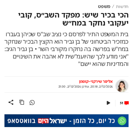
חדשות
משפט
הכי בכיר שיש: מפקד השב״ס, קובי
יעקובי נחקר במח״ש
בית המשפט התיר לפרסם כי נציב שב"ס שכיהן בעברו
כמזכיר הביטחוני של בן גביר הוא הקצין הבכיר שנחקר
במח"ש בפרשה בה נחקרו מקורבי השר • בן גביר הגיב:
"אני מודע לכך שהיועמ"שית לא אהבה את השינויים
והמדיניות שהוא יישם"
אלינור שירקני-קופמן
2/12/2024, 20:18
,
עודכן
2/12/2024, 21:00
51