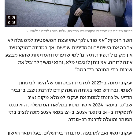
פרשת מקורבי בן גביר: קובי יעקובי יוצא מחקירה,
צילום: חיים גולדברג/פלאש90
השר הוסיף: "אני מודע לכך שהיועצת המשפטית לממשלה לא 
אהבה את השינויים והמדיניות שיישם, אך במדינה דמוקרטית 
אין מקום ל’תפירת תיקים’ למי שדעותיו והמדיניות שהוא מבצע 
אינה לרוחה. אני נותן לו גיבוי מלא, והוא ימשיך להוביל את 
שירות בתי הסוהר ביד רמה".
יעקובי מונה ב-2023 למזכירו הביטחוני של השר לביטחון 
לאומי, ובחודש מאי באותה השנה קודם לדרגת ניצב. בן גביר 
הודיע על כוונתו למנות את יעקבי לממלא מקום נציב 
שב"ס,
ובינואר 2024 אושר מינויו במליאת הממשלה. הוא נכנס 
לתפקידו ב-24 בינואר 2024. ב-27 במאי 2024 מונה לנציב בתי 
הסוהר והועלה לדרגת רב-גונדר. 
יעקובי נשוי ואב לארבעה. מתגורר בירושלים. בעל תואר ראשון 