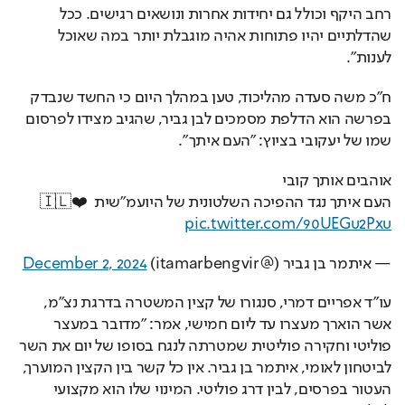
רחב היקף וכולל גם יחידות אחרות ונושאים רגישים. ככל 
שהדלתיים יהיו פתוחות אהיה מוגבלת יותר במה שאוכל 
לענות".
ח"כ משה סעדה מהליכוד, טען במהלך היום כי החשד שנבדק 
בפרשה הוא הדלפת מסמכים לבן גביר, שהגיב מצידו לפרסום 
שמו של יעקובי בציוץ: "העם איתך".
אוהבים אותך קובי
העם איתך נגד ההפיכה השלטונית של היועמ"שית 🇮🇱❤️ 
pic.twitter.com/90UEGu2Pxu
— איתמר בן גביר (@itamarbengvir) 
December 2, 2024
עו"ד אפריים דמרי, סנגורו של קצין המשטרה בדרגת נצ"מ, 
אשר הוארך מעצרו עד ליום חמישי, אמר: "מדובר במעצר 
פוליטי וחקירה פוליטית שמטרתה לנגח בסופו של יום את השר 
לביטחון לאומי, איתמר בן גביר. אין כל קשר בין הקצין המוערך, 
העטור בפרסים, לבין דרג פוליטי. המינוי שלו הוא מקצועי 