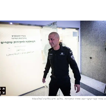
ונדר קובי יעקבי יוצא מחדר החקירות
. צילום: חיים גולדברג/פלאש90