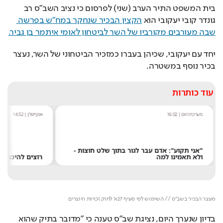
בית המשפט התיר הערב (שני) לפרסום כי נציב השב"ס רב 
גונדר קובי יעקובי הוא 
הקצין הבכיר שנחקר במח"ש בפרשה 
שבה מעורבים מקורביו של השר לביטחון לאומי איתמר בן גביר.
יחד עם יעקובי, שכיהן בעברו כמזכיר הביטחוני של השר, נעצר 
בכיר נוסף במשטרה. 
עוד כותרות
מערכת היום
|
16:02
אסף גולן
|
14:52
"אני תקוע": אדם עבר לגור בתוך שלט חוצות -
ולא תאמינו למה
רוצים להיכנס הבי
מעצר הבכיר בשב"ס // השימוש לפי סעיף 27א' לחוק זכויות היוצרים
בדיון שנערך היום, נציגת שב"ס טענה כי "מדובר בתיק שהוא 