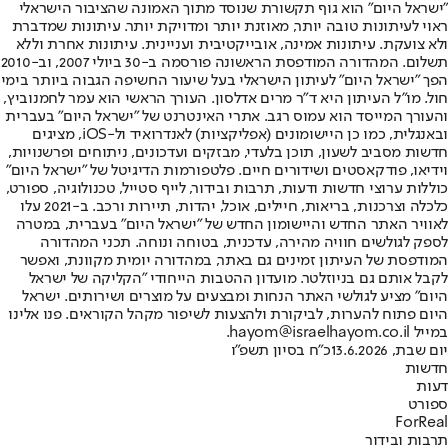
"ישראל היום" הוא גוף תקשורת שנוסד מתוך האמונה שהציבור הישראלי
ראוי לעיתונות טובה יותר, מאוזנת יותר ומדויקת יותר. עיתונות שמדברת
ולא צועקת. עיתונות אמינה, אובייקטיבית ועניינית. עיתונות אחרת וללא
תשלום. המהדורה המודפסת הראשונה פורסמה ב-30 ביולי 2007, וב-2010
הפך "ישראל היום" לעיתון הישראלי בעל שיעור החשיפה הגבוה ביותר בימי
חול. מו"ל העיתון היא ד"ר מרים אדלסון. העורך הראשי הוא עמר לחמנוביץ,
והעורך המייסד הוא עמוס רגב. אתרי האינטרנט של "ישראל היום" בעברית
ובאנגלית, כמו כן היישומונים (אפליקציות) לאנדרואיד ול-iOS, מציגים
חדשות מסביב לשעון, תוכן בלעדי, מבזקים ועדכונים, ניתוחים ופרשנויות,
וידיאו, פודקאסטים ושידורים חיים. פלטפורמות הדיגיטל של "ישראל היום"
כוללות ערוצי חדשות ודעות, תרבות ובידור, לייף סטייל, טכנולוגיה, ספורט,
כלכלה וצרכנות, בריאות, חיילים, אוכל, יהדות, תיירות ורכב. ב-2021 עלו
לאוויר האתר החדש והיישומון החדש של "ישראל היום" בעברית, במטרה
לספק לגולשים חוויה מהירה, עדכנית, בטוחה ונוחה. תכני המהדורה
המודפסת של העיתון זמינים גם באתר, במהדורה יומית מקוונת, ואפשר
לקבל אותם גם בניוזלטר. מועדון ההטבות הייחודי "הקליקה של ישראל
היום" מציע לגולשי האתר הנחות ומבצעים על מוצרים ושירותים. ישראל
היום פתוח להערות, לביקורת ולהצעות לשיפור מקהל הקוראים. פנו אלינו
במייל hayom@israelhayom.co.il.
יום שבת, 13.6.2026
כ"ח בסיון תשפ"ו
חדשות
דעות
ספורט
ForReal
תרבות ובידור