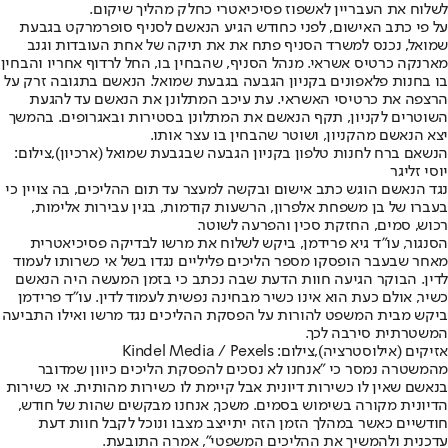
לשלוח את העבריין לאשפוז פסיכיאטרי כחלק מהליך שיקום.
על פי כתב האישום, לפני כחודש הגיע הנאשם לסניף סופרמרקט בגבעת
שמואל, נכנס למשרד הסניף פתח את את תיקה של אחת העובדות וגנב
מארנקה כרטיס אשראי. מנהל הסניף, שהבחין בו, החל לרדוף אחריו והבחין
בו בחנות פלאפונים בקניון הגבעה בגבעת שמואל. הנאשם בתגובה זרק על
הרצפה את כרטיסי האשראי. עת עיכב המתלונן את הנאשם עד להגעת
השוטרים לקניון, תקף הנאשם את המתלונן בסטירות ובאגרופים. בהמשך
יצא הנאשם מהקניון, ושוטר שהבחין בו עצר אותו.
הנשאם ברח לחנות טלפון בקניון הגבעה שבגבעת שמואל (ארכיון),צילום:
יוסי זליגר
נגד הנאשם הוגש כתב אישום ובקשה למעצר עד תום ההליכים, בה צויין כי
בעברו של בן משפחת אלפרון, הרשעות קודמות, בגין עבירות אלימות,
רכוש, סמים, החזקת סכין והפרעה לשוטר.
הסנגור, עו"ד גיא פרידמן, ביקש לשלוח את מרשו לבדיקה פסיכיאטרית
מאחר שבעבר הופסקו מספר הליכים פליליים נגדו בשל אי כשרותו לעמוד
לדין. הבוקר הגיעה חוות הדעת שבה נכתב כי בזמן המעשה היה הנאשם
כשיר, אולם כעת הוא אינו כשיר מבחינה נפשית לעמוד לדין. עו"ד פרידמן
ביקש מבית המשפט להורות על הפסקת ההליכים נגד מרשו ואילו התביעה
המשטרתית סירבה לכך.
אזיקים (אילוסטרציה),צילום: Kindel Media / Pexels
מהמשטרה נמסר כי "אנחנו לא נסכים להפסקת הליכים כיוון שמדובר
בנאשם שאין לו כשירות דיונית אבל קיימת לו כשירות מהותית. אי כשירות
הדיונית מקורה בשימוש בסמים. משכך, אנחנו מבקשים שהות של חודש,
חודשיים כאשר במהלך הזמן הזה יתייצב מצבו ונוכל לקבל חוות דעת
עדכנית ולהמשיך את ההליכים המשפטי", אמרה התובעת.