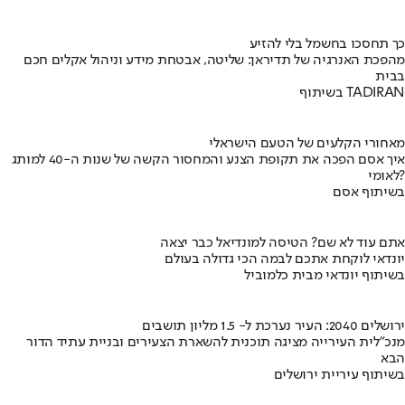
כך תחסכו בחשמל בלי להזיע
מהפכת האנרגיה של תדיראן: שליטה, אבטחת מידע וניהול אקלים חכם
בבית
בשיתוף TADIRAN
מאחורי הקלעים של הטעם הישראלי
איך אסם הפכה את תקופת הצנע והמחסור הקשה של שנות ה-40 למותג
לאומי?
בשיתוף אסם
אתם עוד לא שם? הטיסה למונדיאל כבר יצאה
יונדאי לוקחת אתכם לבמה הכי גדולה בעולם
בשיתוף יונדאי מבית כלמוביל
ירושלים 2040: העיר נערכת ל- 1.5 מליון תושבים
מנכ"לית העירייה מציגה תוכנית להשארת הצעירים ובניית עתיד הדור
הבא
בשיתוף עיריית ירושלים