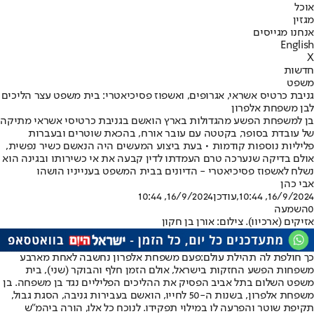
אוכל
מגזין
אנחנו מגייסים
English
X
חדשות
משפט
גניבת כרטיס אשראי, אגרופים, ואשפוז פסיכיאטרי: בית משפט עצר הליכים
לבן משפחת אלפרון
בן למשפחת הפשע מהגדולות בארץ הואשם בגניבת כרטיסי אשראי מתיקה
של עובדת בסופר, בקטטה עם עובר אורח, בהכאת שוטרים ובעברות
פליליות נוספות קודמות • בעת ביצוע המעשים היה הנאשם כשיר נפשית,
אולם בדיקה שנערכה טרם העמדתו לדין קבעה את אי כשירותו ובגינה הוא
נשלח לאשפוז פסיכיאטרי - הדיונים בבית המשפט בענייניו הושהו
אבי כהן
16/9/2024, 10:44
,עודכן
16/9/2024, 10:44
0
השמעה
אזיקים (ארכיוו). צילום: אורן בן חקון
כך חולפת לה תהילת עולם:
פעם משפחת אלפרון נחשבה לאחת מארבע
משפחות הפשע החזקות בישראל, אולם הזמן חלף והבוקר (שני), בית
משפט השלום בתל אביב הפסיק את ההליכים הפליליים נגד בן משפחה. בן
משפחת אלפרון, בשנות ה-50 לחייו, הואשם בעבירות גניבה, הסגת גבול,
תקיפת שוטר והפרעה לו במילוי תפקידו. לנוכח כל אלו, הורה ביהמ"ש