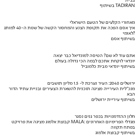
בבית
בשיתוף TADIRAN
מאחורי הקלעים של הטעם הישראלי
איך אסם הפכה את תקופת הצנע והמחסור הקשה של שנות ה-40 למותג
לאומי?
בשיתוף אסם
אתם עוד לא שם? הטיסה למונדיאל כבר יצאה
יונדאי לוקחת אתכם לבמה הכי גדולה בעולם
בשיתוף יונדאי מבית כלמוביל
ירושלים 2040: העיר נערכת ל- 1.5 מליון תושבים
מנכ"לית העירייה מציגה תוכנית להשארת הצעירים ובניית עתיד הדור
הבא
בשיתוף עיריית ירושלים
חלון ההזדמנויות בכפר גנים נסגר
קבוצת אלמוג מציגה את פרויקט MALA: מגדלי הפרימיום האחרונים
בפתח תקווה
בשיתוף קבוצת אלמוג