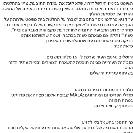
השופט בנימין הירשל דורון, שלא קיבל את עמדת התובעת, ציין בהחלטתו
כי חוות הדעת היא ברורה ומלמדת שאין כשרות דיונית בעניינו של הנאשם
והורה על הפסקת ההליך.
עו"ד גיא פרידמן מסר בתגובה: "מברך על החלטת בית משפט שדחתה על
הסף את עמדת תביעות ת"א ואף ציין כי מתקשה הוא להבין את עמדתה.
מוזר לי מדוע התביעה התנגדה לחוות דעת מקצועית ואובייקטיבית".
טעינו? נתקן! אם מצאתם טעות בכתבה, נשמח שתשתפו אותנו
בדיקה פסיכיאטרית
גבעת שמואל
משפחת אלפרון
כדאי
להכיר
ירושלים 2040: העיר נערכת ל- 1.5 מליון תושבים
מנכ"לית העירייה מציגה תוכנית להשארת הצעירים ובניית עתיד הדור
הבא
בשיתוף עיריית ירושלים
חלון ההזדמנויות בכפר גנים נסגר
קבוצת אלמוג מציגה את פרויקט MALA: מגדלי הפרימיום האחרונים
בפתח תקווה
בשיתוף קבוצת אלמוג
כך תחסכו בחשמל בלי להזיע
מהפכת האנרגיה של תדיראן: שליטה, אבטחת מידע וניהול אקלים חכם