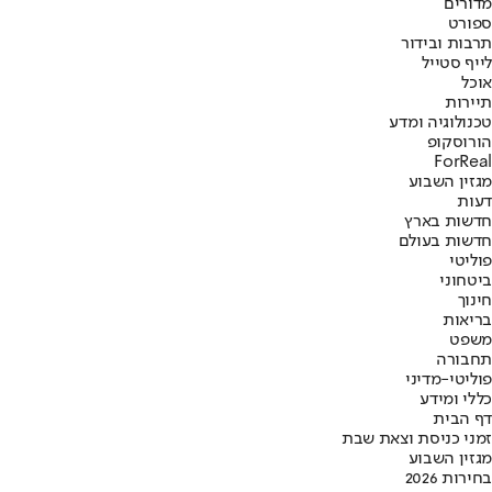
מדורים
ספורט
תרבות ובידור
לייף סטייל
אוכל
תיירות
טכנולוגיה ומדע
הורוסקופ
ForReal
מגזין השבוע
דעות
חדשות בארץ
חדשות בעולם
פוליטי
ביטחוני
חינוך
בריאות
משפט
תחבורה
פוליטי-מדיני
כללי ומידע
דף הבית
זמני כניסת וצאת שבת
מגזין השבוע
בחירות 2026