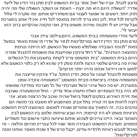
גדעון לנגהל, אביו של יואל, אמר בבית המשפט לבין מתן גזר הדין של ליעד
אדרי: "השאלה היום היא מה ינצח - האמת או השקר. השאלה שלי מה יהיה
חזק יותר. רשעים אי אפשר לעצור אם משחררים אותם. מה שקרה לי עלול
לקרות לכל אחד, לכן הוא צריך להיות במאסר לכל חייו. אין לי אמון במערכת
אבל עדיין יש לי תקווה שיהיה משפט צדק ואני מקווה שהקדוש ברוך הוא
יעזור לי".
ליעד אדרי ומשפחתו בבית המשפט, היום,צילום: עידן אבני
טרם מתן גזר הדין דרשו בפרקליטות לגזור על אדרי 15 שנות מאסר בפועל
וזאת "לנוכח העובדה שאלמלא מעשיו של הנאשם, לא הייתה נגרמת
התוצאה הטרגית". עו"ד רחל צינקין שמייצגת את משפחת להנגהל אמרה
היום בבית המשפט: "בית המשפט צריך לקחת בחשבון את כל הכשלים
שהיו פה בימים שלפני הרצח ולתת פסק דין שהוא לא רק כלפי הנאשם אלא
'למען יראו וייראו' אנחנו נהיה יותר מרוצים".
משפחת להנגהל זעמה על פסק הדין המקל. עו"ד צינקין שייצגה את
המשפחה אמרה ביציאתה מבית המשפט: "המשפחה איבדה אמון
במערכת, יש פה כשל ערכי וכשל מערכתי של כל מערכת במדינה שפשוט
לא היה בכל השנתיים האלה מישהו אחד צדיק - החל מהמשטרה שעזבה
את זירת האירוע במקום לטפל ביואל שהיה שכוב על הרצפה פצוע. אני
רוצה לראות אם זה קורה בתל אביב כשהפצוע לא משבט בני מנשה הם
נוהגים ככה. זה המשיך עם שוטרים שעזרו לנאשם. כשהגענו לבית המשפט,
הראיות פשוט לא היו קיימות. היו שבע שיחות טלפון בין הנאשם לבין
השוטר גבאי. היינו צריכים לשכנע אותם שיגישו כתבי אישום נגד חשודים
נוספים. מערכת המשפט העבירה מסר שגוי לכל עבריין מהיום והלאה - מי
שיכול לשבש ראיות ולהדיח עדים, יקבל פרס של 5 שנות מאסר. אנחנו נפנה
לפרקליטות".