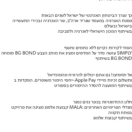
כך נערך הביטחון האנרגטי של ישראל לשנים הבאות
פסגת האנרגיה במעמד שגריר ארה"ב, שר האנרגיה ובכירי התעשייה
בישראל ובעולם
בשיתוף המכון הישראלי לאנרגיה ולסביבה
הסוד לקירות נקיים ללא כתמים נחשף
מומחה BG BOND עושה סדר על המדפים ומציג את מותג הצבע SIMPLY
בשיתוף BG BOND
אל תחמיצו! גם אתם יכולים להרוויח מהמונדיאל
יחסי הימור משופרים, הפקדות ב-Apple Pay ותשלום זכיות מיידי
בשיתוף המועצה להסדר ההימורים בספורט
חלון ההזדמנויות בכפר גנים נסגר
קבוצת אלמוג מציגה את פרויקט MALA: מגדלי הפרימיום האחרונים
בפתח תקווה
בשיתוף קבוצת אלמוג