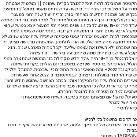
הקטטה שהובילה לרצח יואל להנגהל בקרית שמונה || מצלמות אבטחה
מנגד עו״ד של אדרי, שירה ניר, ביקשה עד שנתיים מאסר בפועל ״בהתחשב
בכך שישב שמונה חודשים מאחורי סורג ובריח ועוד שנה וחצי במעצר
באיזוק אלקטרוני וכן היה היחיד שנטל אחריות״. לאחר מתן גזר הדין אמרה
עו"ד ניר: "מ-15 שנים, לקבל 5.5 שנים בניכוי ימי המעצר יוצא בפועל שהוא
מקבל ארבע שנים וחצי. זו התוצאה הקרובה ביותר למה שציפינו. לפני
שנכנסתי לבית המשפט אמרתי שאני מאמינה שייגזרו עליו ארבע שנים, לא
הייתי רחוקה מההימור שלי. זה הוגן לחלוטין, המשפחה מרגישה מצוין, זה
מה שסברנו ולא השלנו את עצמנו שליעד יקבל פחות מארבע שנים. הוא
קיבל עשר שנים פחות ממה שהתביעה ביקשה - זו הצלחה".
יואל להנגהל בן ה-18 היה עולה חדש מקהילת בני המנשה שהתגורר בנוף
הגליל. הוא נדקר בקטטה שפרצה במסיבת יום הולדת בקריית שמונה
באוקטובר 2022 - ומת מפצעיו בבית החולים זיו שבצפת. להנגהל, תלמיד
ישיבת ההסדר במעלות, נרצח ב-7 באוקטובר ב-2022 אחרי שעשרות
צעירים התנפלו עליו ואז הפקירו אותו. בכתב האישום שהוגש חודש וחצי
אחר כך נגד אדרי, עלה כי הקטטה שבה אירע הרצח פרצה לאחר שילדים
שהגיעו למקום הטרידו את להנגהל וחברתו.
טעינו? נתקן! אם מצאתם טעות בכתבה, נשמח שתשתפו אותנו
רצח יואל לנגהל
כדאי
להכיר
כך תחסכו בחשמל בלי להזיע
מהפכת האנרגיה של תדיראן: שליטה, אבטחת מידע וניהול אקלים חכם
בבית
בשיתוף TADIRAN