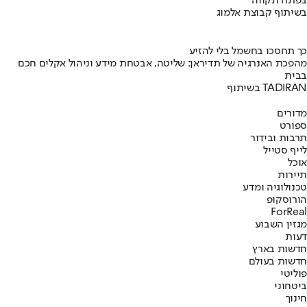
בפתח תקווה
בשיתוף קבוצת אלמוג
כך תחסכו בחשמל בלי להזיע
מהפכת האנרגיה של תדיראן: שליטה, אבטחת מידע וניהול אקלים חכם
בבית
בשיתוף TADIRAN
מדורים
ספורט
תרבות ובידור
לייף סטייל
אוכל
תיירות
טכנולוגיה ומדע
הורוסקופ
ForReal
מגזין השבוע
דעות
חדשות בארץ
חדשות בעולם
פוליטי
ביטחוני
חינוך