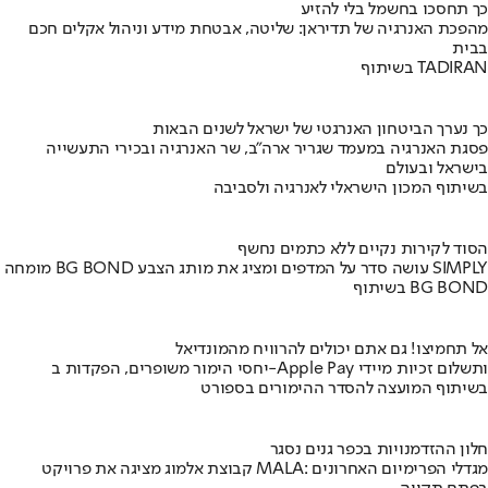
כך תחסכו בחשמל בלי להזיע
מהפכת האנרגיה של תדיראן: שליטה, אבטחת מידע וניהול אקלים חכם
בבית
בשיתוף TADIRAN
כך נערך הביטחון האנרגטי של ישראל לשנים הבאות
פסגת האנרגיה במעמד שגריר ארה"ב, שר האנרגיה ובכירי התעשייה
בישראל ובעולם
בשיתוף המכון הישראלי לאנרגיה ולסביבה
הסוד לקירות נקיים ללא כתמים נחשף
מומחה BG BOND עושה סדר על המדפים ומציג את מותג הצבע SIMPLY
בשיתוף BG BOND
אל תחמיצו! גם אתם יכולים להרוויח מהמונדיאל
יחסי הימור משופרים, הפקדות ב-Apple Pay ותשלום זכיות מיידי
בשיתוף המועצה להסדר ההימורים בספורט
חלון ההזדמנויות בכפר גנים נסגר
קבוצת אלמוג מציגה את פרויקט MALA: מגדלי הפרימיום האחרונים