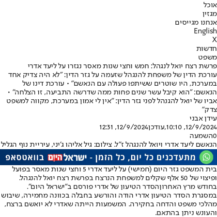
אוכל
מגזין
אנחנו מגייסים
English
X
חדשות
משפט
פרשת רצח יואל לנגהל: חמש וחצי שנות מאסר נגזרו על ליעד אדרי
עורכת הדין של משפחת להנגהל שזעמה על גזר הדין: "לא היה צדיק אחד
במערכת, היו שוטרים ששיתפו פעולה עם הנאשם" • עורכת דינו של
הנאשם: "הוא קיבל עשר שנים פחות ממה שדרשה התביעה, זו הצלחה" •
אביו של יואל להגנהל לפני גזר הדין: "אין לי אמון במערכת, מקווה למשפט
צדק"
עידן אבני
12/9/2024, 10:10
,עודכן
12/9/2024, 12:31
0
השמעה
הנאשם ליעד אדרי ויואל להנגהל ז"ל. צילום: גיל אליהו ג'יני, עיריית נוף הגליל
בית המשפט גזר היום (חמישי) על ליעד אדרי 5 וחצי שנות מאסר בפועל
ופיצוי של 50 אלף שקלים למשפחת הנרצח בפרשת רצח יואל להנגהל.
בחודש מרץ האחרון
הסדר הטיעון של אדרי פורסם ב"ישראל היום"
.
במסגרת הסדר הטיעון אדרי הודה והורשע בחבלה בכוונה מחמירה, שיבוש
מהלכי משפט והדחה בחקירה. המשמעות הייתה שאדרי לא יואשם ברצח,
והעונש ניתן בהתאם.