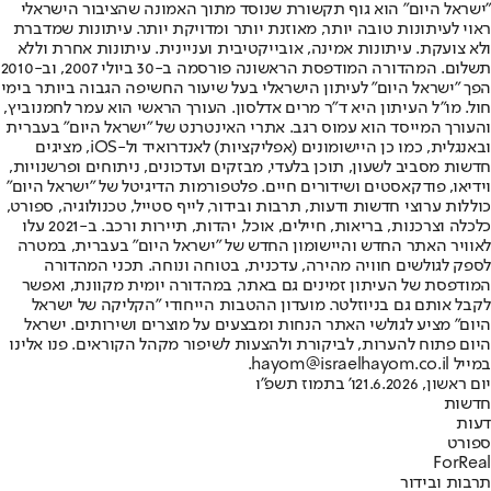
"ישראל היום" הוא גוף תקשורת שנוסד מתוך האמונה שהציבור הישראלי
ראוי לעיתונות טובה יותר, מאוזנת יותר ומדויקת יותר. עיתונות שמדברת
ולא צועקת. עיתונות אמינה, אובייקטיבית ועניינית. עיתונות אחרת וללא
תשלום. המהדורה המודפסת הראשונה פורסמה ב-30 ביולי 2007, וב-2010
הפך "ישראל היום" לעיתון הישראלי בעל שיעור החשיפה הגבוה ביותר בימי
חול. מו"ל העיתון היא ד"ר מרים אדלסון. העורך הראשי הוא עמר לחמנוביץ,
והעורך המייסד הוא עמוס רגב. אתרי האינטרנט של "ישראל היום" בעברית
ובאנגלית, כמו כן היישומונים (אפליקציות) לאנדרואיד ול-iOS, מציגים
חדשות מסביב לשעון, תוכן בלעדי, מבזקים ועדכונים, ניתוחים ופרשנויות,
וידיאו, פודקאסטים ושידורים חיים. פלטפורמות הדיגיטל של "ישראל היום"
כוללות ערוצי חדשות ודעות, תרבות ובידור, לייף סטייל, טכנולוגיה, ספורט,
כלכלה וצרכנות, בריאות, חיילים, אוכל, יהדות, תיירות ורכב. ב-2021 עלו
לאוויר האתר החדש והיישומון החדש של "ישראל היום" בעברית, במטרה
לספק לגולשים חוויה מהירה, עדכנית, בטוחה ונוחה. תכני המהדורה
המודפסת של העיתון זמינים גם באתר, במהדורה יומית מקוונת, ואפשר
לקבל אותם גם בניוזלטר. מועדון ההטבות הייחודי "הקליקה של ישראל
היום" מציע לגולשי האתר הנחות ומבצעים על מוצרים ושירותים. ישראל
היום פתוח להערות, לביקורת ולהצעות לשיפור מקהל הקוראים. פנו אלינו
במייל hayom@israelhayom.co.il.
יום ראשון, 21.6.2026
ו' בתמוז תשפ"ו
חדשות
דעות
ספורט
ForReal
תרבות ובידור