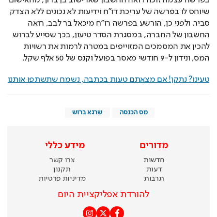
בפרשה עצמה זוכה רואה החשבון שארישוב בן ברוך, מהאישום 
שיוחס לו בפרשה של עריכת דו"ח וידיעות לא נכונים ללא הצדק 
סביר. ולפני כן, הורשע בפרשה רו"ח מיכאל בר לבב, רואה 
החשבון של החברה, במסגרת הסדר טיעון, בכך שסייע לברוש 
להכין את המסמכים המזוייפים במטרה לרמות את רשויות 
המס, ונידון ל-9 חודשי מאסר בפועל וקנס של 50 אלף שקל.
טעינו? נתקן! אם מצאתם טעות בכתבה, נשמח שתשתפו אותנו
מס הכנסה
שרגא ברוש
מדורים
מידע כללי
חדשות
צרו קשר
דעות
תקנון
תרבות
מדיניות פרטיות
להורדת אפליקציית היום