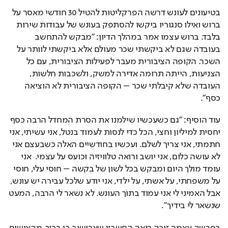
בטיעונים לעונש דרשה הפרקליטות להטיל 30 חודשי מאסר על 
ברוש ואילו סנגוריו ביקשו להסתפק בעונש של עבודות שירות 
בלבד. ברוש עצמו אמר במהלך הדיון: "מבקש להתחשב 
בעובדה שגם לא ביקשתי שכר מעולם אלא ביקשתי לוותר על 
השכר. הקופה הציבורית מעבר לפעילות הציבורית, עם כל 
הצניעות, הייתה תרומה אדירה למשק, ולשכבות חלשות, 
העובדה שלא קיבלתי שכר – הקופה הציבורית לא הוציאה 
כסף".
עוד הוסיף: "גם כשעכשיו שילמנו את הסרת המחדל הרבה כסף 
יחסית למיליון וחצי, הכל כדי לנסות לעמוד בנטל, אני עשיתי, אני 
חתמתי, אני צריך לשלם. ועכשיו בחודשיים האלה כשבעצם אני 
לא עושה כלום, אני יושב ורואה טלוויזיה וכועס על עצמי.  אני 
עומד מולך היום ומבקש בכל לשון של בקשה – חוסי עלי, חוסי 
על משפחתי, על אשתי, על ילדי, אני יודע שלכל עבירה יש עונש, 
אבל האמיני לי אני עמוד בתוך העונש. לא נשאר לי הרבה, המעט 
שנשאר לי בידיך".