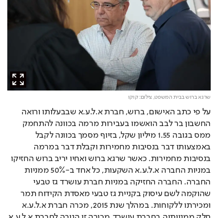
שרגא ברוש בבית המשפט,
צילום: קוקו
על פי כתב האישום, ברוש, חברת א.ל.ע.א שבבעלותו ורואה 
החשבון בר לבב הואשמו בעבירות מרמה בכוונה להתחמק 
ממס בגובה 1.55 מיליון שקל, בזיוף מסמך בכוונה לקבל 
באמצעותו דבר בנסיבות מחמירות וקבלת דבר במרמה 
בנסיבות מחמירות. כאשר שרגא ברוש ואחיו יריב ברוש החזיקו 
במניות החברה א.ל.ע.א השקעות, כל אחד ב-50% ממניות 
החברה. החברה החזיקה במניות חברת עושרד גז טבעי 
שהוקמה לשם עיסוק בקניית גז טבעי מאסדת הקידוח תמר 
ומכירתו ללקוחות. במהלך שנת 2015, מכרה חברת א.ל.ע.א 
חלק ממניותיה בחברת עושרד. מכירה זו הניבה לחברת א.ל.ע.א 