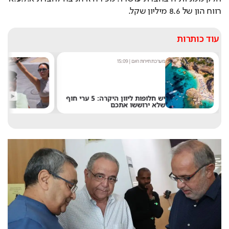
רווח הון של 8.6 מיליון שקל.
עוד כותרות
מערכת תיירות היום
|
15:09
מערכ
יש חלופות ליוון היקרה: 5 ערי חוף
קים
שלא ירוששו אתכם
חוש