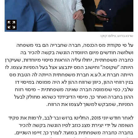
שרגא ברוש,
צילום: קוקו
על פי פקודת מס הכנסה, חברה שחבריה הם בני משפחה 
ושלושה חודשים מיום היווסדה הוגשה בקשה להכיר בה 
כחברה משפחתית, יחולו עליה הוראות מיסוי מיוחדות, שעיקרן 
היותה "שקופה" וחישוב המס יתבצע אצל בעל המניות עצמו. לו 
הייתה חברת א.ל.ע.א חברת משפחתית הייתה לה הטבת מס 
בגין רווחי ההון, כיוון שרווח ההון לא היה ממוסה במיסוי דו 
שלבי, כפי שממוסה חברה שאינה משפחתית - מיסוי רווח 
ההון בחברה ואחר כך, מיסוי הדיבידנד כשהוא מחולק לבעל 
המניות, שמבקש למשוך לעצמו את הרווח.
לאחר חודש יוני 2015, החליטו ברוש ובר לבב, לרמות את פקיד 
השומה על ידי יצירת מצג כוזב לפיו הוגשה בקשה להכיר 
בחברה כחברה משפחתית במועד. לצורך כך, זייפו השניים, 