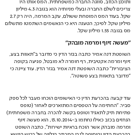
ותוכנן הכוזב, סווגה החברה כמשפחתית. המס אותו היו 
צריכים לשלם החברה ובעלי מניותיה הוא בגובה 4.3 מיליון 
שקל. בעוד המס המופחת ששולם, עקב המרמה, היה רק 2.7 
מיליון שקל. לפיכך, הטענה היא כי הנאשמים השתמטו מתשלום 
מס בגובה 1.55 מיליון שקל.
"מעשה זיוף ומרמה מובהק"
השופטת דנה אמיר כתבה בגזר הדין כי מדובר ב"תאוות בצע, 
זיוף ומרמה אקטיבית, רף חומרה לא מובטל, פגיעה בקופה 
הציבורית" כתבה השופטת דנה אמיר בגזר הדין. עוד ציינה כי 
"מדובר בתאוות בצע פשוטה". 
עוד קבעה בהכרעת הדין כי האישומים הוכחו מעבר לכל ספק 
סביר. "החתימה על הטפסים המתוארכים לאחור (טופס 
פתיחת תיק לתאגיד וטופס בקשה להכרה בחברה משפחתית) 
הנחזים בכזב כאילו נחתמו ב-13.10.2014, הוא מעשה זיוף 
ומרמה מובהק אשר הוכח בראיות ישירות", כתבה השופט 
בהכרעת הדין והוסיפה לגבי המכתב הנלווה של ברוש הנושא 