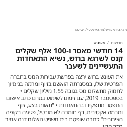
Loaded
:
Unmute
100.00%
 ברוש מגיע לבית המשפט// אבי כהן
חדשות
משפט
14 חודשי מאסר ו-100 אלף שקלים
קנס לשרגא ברוש, נשיא התאחדות
התעשיינים לשעבר
את העונש ברוש ירצה בפרשת עבירות המס בחברה
הפרטית שלו, במסגרתה הואשם בזיוף ומרמה בניסיון
לחמוק מתשלום מס בגובה 1.55 מיליון שקלים •
בספטמבר 2019, עם זימונו לשימוע בטרם כתב אישום
התפטר מתפקידו בהתאחדות • "תאוות בצע, זיוף
ומרמה אקטיבית, רף חומרה לא מובטל, פגיעה בקופה
הציבורית" כתבה שופטת בית משפט השלום דנה אמיר
בגזר הדין