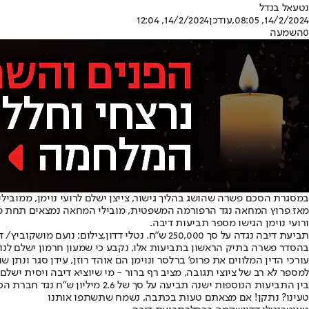
נטעאל בנדל
14/2/2024, 08:05
,עודכן
14/2/2024, 12:04
0
השמעה
במסגרת הסכם פשרה שהושג בהליך גישור, צייצן ישלם לרועי נוימן, ממובילי כוח קפלן, 102,550 ש״ח על מספר ציוצי תגובה דיבתיים ו
מאז פרוץ המחאה נגד הרפורמה המשפטית, מובילי המחאה נמצאים תחת מ
ורועי נוימן הגישו מספר תביעות דיבה.
תביעת דיבה נגדה על סך 250,000 ש"ח. נטלי דדון,צילום: נועם מושקוביץ/ דוברות הכנסת
בהסדר פשרה בתיק הראשון בתביעות אלו, נקבע כי שמעון חרמון ישלם לנוימן פיצויים והוצאות משפט בסך 102,550 ש״ח 
עורכי הדין המלווים את פרופ׳ ברלסר ונוימן הם אוהד רוזן, עידן סגר ונ
למספר לא רב של ציוצי תגובה, מציב רף ברור - מי שיוציא דיבה ויסית ישלם 
בין התביעות הנוספות ישנה תביעה על סך של 2.6 מיליון ש"ח נגד חברת הכנסת טלי גוטליב ואחרים ששיתפו את אמירותיה הדיבתיות, וכן תביעת דיבה נגד נטלי דדון בסך 250,000 ש״ח.
טעינו? נתקן! אם מצאתם טעות בכתבה, נשמח שתשתפו אותנו