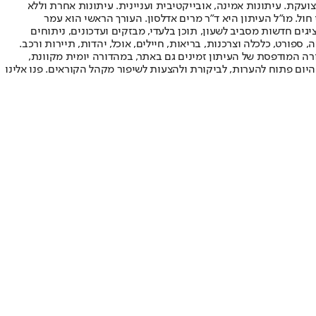
ועקת. עיתונות אמינה, אובייקטיבית ועניינית. עיתונות אחרת וללא
עור החשיפה הגבוה ביותר בימי חול. מו"ל העיתון היא ד"ר מרים אדלסון. העורך הראשי הוא עמר
 והעורך המייסד הוא עמוס רגב. אתרי האינטרנט של "ישראל היום" בעברית ובאנגלית, כמו כן היישומונים (אפליקציות) לאנדרואיד ול-iOS, מציגים חדשות מסביב לשעון, תוכן בלעדי, מבזקים ועדכונים, ניתוחים
, ספורט, כלכלה וצרכנות, בריאות, חיילים, אוכל, יהדות, תיירות ורכב.
דורה המודפסת של העיתון זמינים גם באתר, במהדורה יומית מקוונת,
היום פתוח להערות, לביקורת ולהצעות לשיפור מקהל הקוראים. פנו אלינו