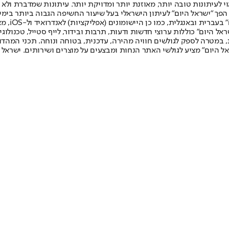
לעיתונות טובה יותר, מאוזנת יותר ומדויקת יותר. עיתונות שמדברת ולא צ
שלום. המהדורה המודפסת הראשונה פורסמה ב-30 ביולי 2007, וב-2010 הפך "ישראל היום" לעיתון הישראלי בעל שי
לחמנוביץ,
ל היום" כוללות ערוצי חדשות ודעות, תרבות ובידור, לייף סטייל, טכנולוגיה
ברית, במטרה לספק לגולשים חוויה מהירה, עדכנית, בטוחה ונוחה. תכני המה
ל היום" מציע לגולשי האתר הנחות ומבצעים על מוצרים ושירותים. ישראל 