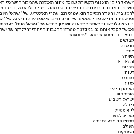
"ישראל היום" הוא גוף תקשורת שנוסד מתוך האמונה שהציבור הישראלי ראוי 
ת
ופרשנויות, וידיאו, פודקאסטים ושידורים חיים. פלטפורמות הדיגיטל של "ישרא
ב-2021 עלו לאוויר האתר החדש והיישומון החדש של "ישראל היום" בע
ואפשר לקבל אותם גם בניוזלטר. מועדון ההטבות הייחודי "הקליקה של ישרא
במייל hayom@israelhayom.co.il.
מבזקים
חדשות
אוכל
תשחץ
ForReal
תרבות
דעות
ספורט
מגזין
העיתון היומי
הורוסקופ
ישראל השבוע
כלכלה
לייף סטייל
מעריב לנוער
טכנולוגיה מדע וסביבה
העולם
משחקים