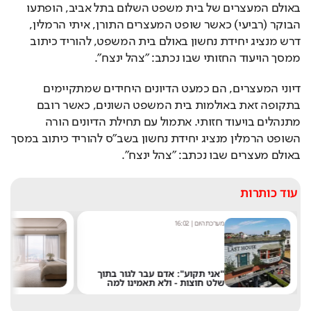
באולם המעצרים של בית משפט השלום בתל אביב, הופתעו 
הבוקר (רביעי) כאשר שופט המעצרים התורן, איתי הרמלין, 
דרש מנציג יחידת נחשון באולם בית המשפט, להוריד כיתוב 
ממסך הויעוד החזותי שבו נכתב: "צהל ינצח".
דיוני המעצרים, הם כמעט הדיונים היחידים שמתקיימים 
בתקופה זאת באולמות בית המשפט השונים, כאשר רובם 
מתנהלים בויעוד חזותי. אתמול עם תחילת הדיונים הורה 
השופט הרמלין מנציג יחידת נחשון בשב"ס להוריד כיתוב במסך 
באולם מעצרים שבו נכתב: "צהל ינצח".
עוד כותרות
מערכת היום
|
16:02
אסף ג
"אני תקוע": אדם עבר לגור בתוך
רוצ
שלט חוצות - ולא תאמינו למה
במל