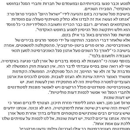
לפגוע וכבר פגעו בזכויותיהם ובמעמדם של חברות וחברי הסגל ובחופש
האקדמי", הסבירו השניים.
בישיבת סגל שנערכה בזום והגיעה לידי "ישראל היום" הסביר פרופ' פרז:
"אנחנו לא נעשה את זה לבדנו אלא כחלק משיתוף פעולה עם מוסדות
האקדמאים האחרים. רובם כבר הכריזו וחשובה הסולידריות כי כל מוסד
הוא חלש ויתקשה מול הניסיון לפגוע בחופש האקדמי".
פגישת סגל המרצים באונ' בר אילן בזןם,
אלא שלאחר דברי ההסבר, הותקפו על ידי מספר מרצים בכירים של
האוניברסיטה. פרופ מרים ביטון-מרקוביץ', מהפקולטה למשפטים, אמרה
בישיבה כי "לאורך כל השנים פעל ארגון סגל האוניברסיטה למען תנאי
העבודה ולמענם בלבד".
בנוסף טענה כי "הטענות לא בוססו בדברים של אורן לגבי פגיעה באקדמיה,
אני לא רואה שום בסיס עובדתי לדבר הזה, אין הצעות חוק הממשלה לא
מדברת על זה ולא שר החינוך, זה הכל ספוקלציה. הממשלה הקודמת
ומשרד האוצר הייתה עוינת ולא העזנו לשבות. מנסים להכניס את ארגון
העובדים למטרה פוליטית וזה לא מתפקידו ואין לעשות זאת. יש
באוניברסיטה סטודנטים מכלל הרקעים ויש לאפשר מוגנות לסטודנטים
ולחברי הסגל ואי אפשר לכפות דעות פוליטיות".
יש דעות שונות
פרופ' זאב מגן, ראש החוג ללימודי מזרח תיכון, הצטרף לדברים ואמר כי
"השיח הזה שיש רק שיטה אחת לדמוקרטיה, היא לא נכונה. אנחנו יודעים
שיש ציבורים רבים שמרגישים מקופחים ודוגלים בדרך אחרת משל אורן
ורותי. אנחנו צריכים להגיד, יש דעות שונות, אל לנו לכפות על עמיתים שלנו
ללכת עם אמת אחת".
סטודנטים באוניברסיטת בר אילן (ארכיון),צילום: גדעון מרקוביץ'