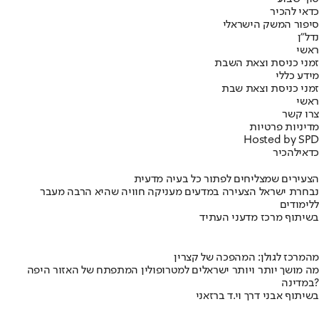
כדאי להכיר
סיפור המשק הישראלי
נדל"ן
ראשי
זמני כניסת וצאת השבת
מידע כללי
זמני כניסת וצאת שבת
ראשי
צרו קשר
מדיניות פרטיות
Hosted by SPD
כדאי
להכיר
הצעירים שמצליחים לפתור כל בעיה מדעית
נבחרת ישראל הצעירה במדעים מעניקה חוויה שהיא הרבה מעבר
ללימודים
בשיתוף מרכז מדעני העתיד
מהמרכז לגולן: המהפכה של קצרין
מה מושך יותר ויותר ישראלים למטרופולין המתפתח של האזור היפה
במדינה?
בשיתוף אבני דרך וי.ד ברזאני