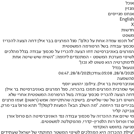
אוכל
מגזין
אנחנו מגייסים
English
X
חדשות
משפט
"אל תכפו עמדה אחת על כולם": סגל המרצים בבר אילן דחה הצעה להכריז
סכסוך עבודה בשל הרפורמה המשפטית
המרצים באוניברסיטה דחו הצעה להכריז על סכסוך עבודה בגלל מהלכים
לשינוי מערכת המשפט • המתנגדים ליוזמה: "השיח שיש שיטה אחת
לדמוקרטיה הוא פשוט לא נכון"
נטעאל בנדל
28/8/2023, 05:08
,עודכן
28/8/2023, 06:47
0
השמעה
אוניברסיטת בר אילן. צילום: יהושע יוסף
אף שמרבית המרצים תמכו בהכרזה, סגל המרצים באוניברסיטת בר אילן
דחה הצעה להכריז סכסוך עבודה בשל הרפורמה המשפטית אחרי שלא
השיגו רוב של שני שלישים. בישיבה שהתקיימה אמש (ראשון) זעמו מרצים
בכירים נגד היוזמה. "מה השלב הבא? הסעות לקפלן?" תהא פרופ' צבי מרק.
צביקה קליר
מי שיזם את ההכרזה על סכסוך עבודה נגד האוניברסיטה הם פרופ' אורן
פרז ופרופ' רות הלפרין-קדרי, מהפקולטה למשפטים.
פגיעה בחופש האקדמי
"עילת ההכרזה היא המהלכים לשינוי המשטר החוקתי של ישראל שעתידים