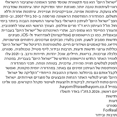
"ישראל היום" הוא גוף תקשורת שנוסד מתוך האמונה שהציבור הישראלי
ראוי לעיתונות טובה יותר, מאוזנת יותר ומדויקת יותר. עיתונות שמדברת
ולא צועקת. עיתונות אמינה, אובייקטיבית ועניינית. עיתונות אחרת וללא
תשלום. המהדורה המודפסת הראשונה פורסמה ב-30 ביולי 2007, וב-2010
הפך "ישראל היום" לעיתון הישראלי בעל שיעור החשיפה הגבוה ביותר בימי
חול. מו"ל העיתון היא ד"ר מרים אדלסון. העורך הראשי הוא עמר לחמנוביץ,
והעורך המייסד הוא עמוס רגב. אתרי האינטרנט של "ישראל היום" בעברית
ובאנגלית, כמו כן היישומונים (אפליקציות) לאנדרואיד ול-iOS, מציגים
חדשות מסביב לשעון, תוכן בלעדי, מבזקים ועדכונים, ניתוחים ופרשנויות,
וידיאו, פודקאסטים ושידורים חיים. פלטפורמות הדיגיטל של "ישראל היום"
כוללות ערוצי חדשות ודעות, תרבות ובידור, לייף סטייל, טכנולוגיה, ספורט,
כלכלה וצרכנות, בריאות, חיילים, אוכל, יהדות, תיירות ורכב. ב-2021 עלו
לאוויר האתר החדש והיישומון החדש של "ישראל היום" בעברית, במטרה
לספק לגולשים חוויה מהירה, עדכנית, בטוחה ונוחה. תכני המהדורה
המודפסת של העיתון זמינים גם באתר, במהדורה יומית מקוונת, ואפשר
לקבל אותם גם בניוזלטר. מועדון ההטבות הייחודי "הקליקה של ישראל
היום" מציע לגולשי האתר הנחות ומבצעים על מוצרים ושירותים. ישראל
היום פתוח להערות, לביקורת ולהצעות לשיפור מקהל הקוראים. פנו אלינו
במייל hayom@israelhayom.co.il.
יום ראשון, 15.3.2026
כ"ו באדר תשפ"ו
חדשות
דעות
ספורט
ForReal
תרבות ובידור