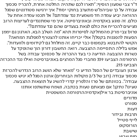
ד"ר צבי שמעון הוסיף: "תארו לכם שתהיה החלטה אחרת, להכריז סכסוך
עבודה על כך שביהמ"ש מתערב בחוקי יסוד? איך ירגישו סטודנטים שסגל
ההוראה יביע עמדה חד משמעית נגד עמדתם? אל תכפו עמדה אחת על
כולם. זה פוגע באקדמיה ובאוניברסיטה. איך מי שמתנגדים לעריצות הרוב
מציעים להכריח את כולם לצאת בצעדים שהם נגד עמדתם?".
פרופ' צבי מרק מהמחלקה לסיפרות תהא "מה השלב הבא, הארגון גם יממן
הסעות להפגנות בקפלן? אולי יכריחו אותנו להצטרף למפלגת המחאה?
הקושי להתבטא בקמפוס כבר קיים, זה מחלחל גם לקידומים ולוועדות".
אמש בלילה התסיימה ההצבעה. רואה החשבון דורון הוך שהופקד על
כשרות ההצבעה הודיעה כי בעד ההכרזה על סכסוכך עבודה בשל
הרפורמה הצביעו 339 מחברי סגל המרצים באוניברסיטה ואילו נגד ההכרזה
הצביעו 215.
ארגון העובדים של הסגל הודיע כי "מאחר שלא הושג הרוב הנדרש להכרזת
סכסוך עבודה (רוב של 2/3 מקולות הבוחרים) ארגון הסגל לא יגיש סכסוך
עבודה". בכוונתם של פרז והלפרין קדרי להשיג על תוצאות ההצבעה.
טעינו? נתקן! אם מצאתם טעות בכתבה, נשמח שתשתפו אותנו
אוניברסיטת בר אילן
אקדמיה
הרפורמה המשפטית
מדורים
ספורט
דעות
תרבות ובידור
לייף סטייל
הורוסקופ
שישבת
סוף שבוע