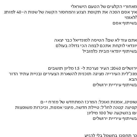
מאחורי הקלעים של הטעם הישראלי
איך אסם הפכה את תקופת הצנע והמחסור הקשה של שנות ה-40 למותג
לאומי?
בשיתוף אסם
אתם עוד לא שם? הטיסה למונדיאל כבר יצאה
יונדאי לוקחת אתכם לבמה הכי גדולה בעולם
בשיתוף יונדאי מבית כלמוביל
ירושלים 2040: העיר נערכת ל- 1.5 מליון תושבים
מנכ"לית העירייה מציגה תוכנית להשארת הצעירים ובניית עתיד הדור
הבא
בשיתוף עיריית ירושלים
שופינג, אמנות ואוכל: המרכז המתחדש של מזרח י-ם
קפיצה קטנה לחו"ל: טיילת חדשה, מיצגי אמנות, וכיכרות משופצות
בהשקעה של 100 מיליון ₪
בשיתוף עיריית ירושלים
כך תחסכו בחשמל בלי להזיע