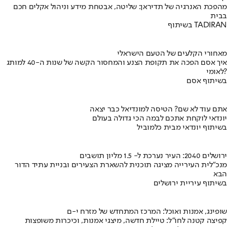
מהפכת האנרגיה של תדיראן: שליטה, אבטחת מידע וניהול אקלים חכם
בבית
בשיתוף TADIRAN
מאחורי הקלעים של הטעם הישראלי
איך אסם הפכה את תקופת הצנע והמחסור הקשה של שנות ה-40 למותג
לאומי?
בשיתוף אסם
אתם עוד לא שם? הטיסה למונדיאל כבר יצאה
יונדאי לוקחת אתכם לבמה הכי גדולה בעולם
בשיתוף יונדאי מבית כלמוביל
ירושלים 2040: העיר נערכת ל- 1.5 מליון תושבים
מנכ"לית העירייה מציגה תוכנית להשארת הצעירים ובניית עתיד הדור
הבא
בשיתוף עיריית ירושלים
שופינג, אמנות ואוכל: המרכז המתחדש של מזרח י-ם
קפיצה קטנה לחו"ל: טיילת חדשה, מיצגי אמנות, וכיכרות משופצות