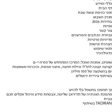
כללי ומידע
דף הבית
זמני כניסת וצאת שבת
מגזין השבוע
בחירות 2026
אודות
צור קשר
נבחרת הכתבים והפרשנים
מדיניות פרטיות
הצהרת נגישות
תנאי שימוש
כדאי
להכיר
שופינג, אמנות ואוכל: המרכז המתחדש של מזרח י-ם
קפיצה קטנה לחו"ל: טיילת חדשה, מיצגי אמנות, וכיכרות משופצות
בהשקעה של 100 מיליון ₪
בשיתוף עיריית ירושלים
כך תחסכו בחשמל בלי להזיע
מהפכת האנרגיה של תדיראן: שליטה, אבטחת מידע וניהול אקלים חכם
בבית
בשיתוף TADIRAN