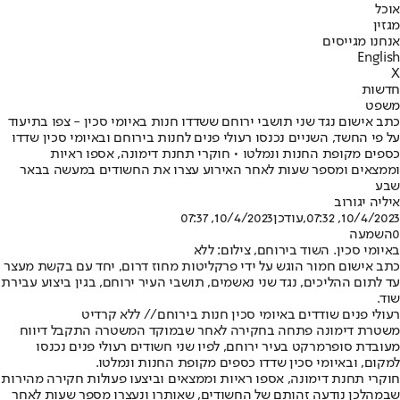
אוכל
מגזין
אנחנו מגייסים
English
X
חדשות
משפט
כתב אישום נגד שני תושבי ירוחם ששדדו חנות באיומי סכין - צפו בתיעוד
על פי החשד, השניים נכנסו רעולי פנים לחנות בירוחם ובאיומי סכין שדדו
כספים מקופת החנות ונמלטו • חוקרי תחנת דימונה, אספו ראיות
וממצאים ומספר שעות לאחר האירוע עצרו את החשודים במעשה בבאר
שבע
איליה יגורוב
10/4/2023, 07:32
,עודכן
10/4/2023, 07:37
0
השמעה
באיומי סכין. השוד בירוחם, צילום: ללא
כתב אישום חמור הוגש על ידי פרקליטות מחוז דרום, יחד עם בקשת מעצר
עד לתום ההליכים, נגד שני נאשמים, תושבי העיר ירוחם, בגין ביצוע עבירת
שוד.
רעולי פנים שודדים באיומי סכין חנות בירוחם// ללא קרדיט
משטרת דימונה פתחה בחקירה לאחר שבמוקד המשטרה התקבל דיווח
מעובדת סופרמרקט בעיר ירוחם, לפיו שני חשודים רעולי פנים נכנסו
למקום, ובאיומי סכין שדדו כספים מקופת החנות ונמלטו.
חוקרי תחנת דימונה, אספו ראיות וממצאים וביצעו פעולות חקירה מהירות
שבמהלכן נודעה זהותם של החשודים, שאותרו ונעצרו מספר שעות לאחר