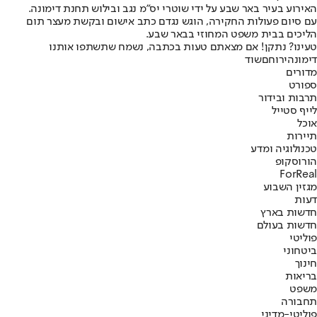
האירוע בעיר באר שבע על ידי שוטרי יס"מ נגב ובילוש תחנת דימונה.
עם סיום פעולות החקירה, הוגש נגדם כתב אישום ובקשת מעצר תום
הליכים בבית משפט המחוזי בבאר שבע.
טעינו? נתקן! אם מצאתם טעות בכתבה, נשמח שתשתפו אותנו
דימונה
ירוחם
שוד
מדורים
ספורט
תרבות ובידור
לייף סטייל
אוכל
תיירות
טכנולוגיה ומדע
הורוסקופ
ForReal
מגזין השבוע
דעות
חדשות בארץ
חדשות בעולם
פוליטי
ביטחוני
חינוך
בריאות
משפט
תחבורה
פוליטי-מדיני