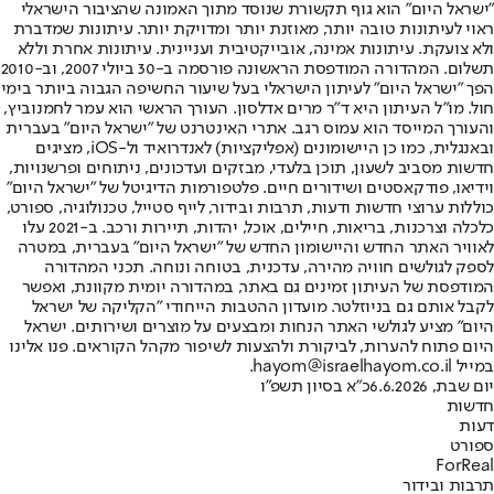
"ישראל היום" הוא גוף תקשורת שנוסד מתוך האמונה שהציבור הישראלי
ראוי לעיתונות טובה יותר, מאוזנת יותר ומדויקת יותר. עיתונות שמדברת
ולא צועקת. עיתונות אמינה, אובייקטיבית ועניינית. עיתונות אחרת וללא
תשלום. המהדורה המודפסת הראשונה פורסמה ב-30 ביולי 2007, וב-2010
הפך "ישראל היום" לעיתון הישראלי בעל שיעור החשיפה הגבוה ביותר בימי
חול. מו"ל העיתון היא ד"ר מרים אדלסון. העורך הראשי הוא עמר לחמנוביץ,
והעורך המייסד הוא עמוס רגב. אתרי האינטרנט של "ישראל היום" בעברית
ובאנגלית, כמו כן היישומונים (אפליקציות) לאנדרואיד ול-iOS, מציגים
חדשות מסביב לשעון, תוכן בלעדי, מבזקים ועדכונים, ניתוחים ופרשנויות,
וידיאו, פודקאסטים ושידורים חיים. פלטפורמות הדיגיטל של "ישראל היום"
כוללות ערוצי חדשות ודעות, תרבות ובידור, לייף סטייל, טכנולוגיה, ספורט,
כלכלה וצרכנות, בריאות, חיילים, אוכל, יהדות, תיירות ורכב. ב-2021 עלו
לאוויר האתר החדש והיישומון החדש של "ישראל היום" בעברית, במטרה
לספק לגולשים חוויה מהירה, עדכנית, בטוחה ונוחה. תכני המהדורה
המודפסת של העיתון זמינים גם באתר, במהדורה יומית מקוונת, ואפשר
לקבל אותם גם בניוזלטר. מועדון ההטבות הייחודי "הקליקה של ישראל
היום" מציע לגולשי האתר הנחות ומבצעים על מוצרים ושירותים. ישראל
היום פתוח להערות, לביקורת ולהצעות לשיפור מקהל הקוראים. פנו אלינו
במייל hayom@israelhayom.co.il.
יום שבת, 6.6.2026
כ"א בסיון תשפ"ו
חדשות
דעות
ספורט
ForReal
תרבות ובידור