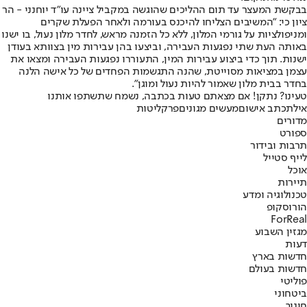
בבקשת המעצר עד תום ההליכים שהוגשה במקביל ציינה עו"ד יוחנני - הר
ציון כי: "המשיבים הצליחו להיכנס בעורמה ולאחר הפעלת שקרים
ומניפולציות על גורמי המלון, ללא כל הזמנה מראש, לחדר מלון נעול, בו ישנו
באותה העת שתי נפגעות העבירה, וביצעו בהן עבירות מין בצוותא בעודן
ישנות. תוך כדי ביצוע עבירות המין, התעוררו נפגעות העבירה ומצאו את
עצמן במציאות מסוייטת, שהנה התגשמות הפחדים של כל אישה הלנה
בחדר בבית מלון שאמור להיות נעול ומוגן".
טעינו? נתקן! אם מצאתם טעות בכתבה, נשמח שתשתפו אותנו
אילת
כתב אישום
מעשים מגונים
פרקליטות
מדורים
ספורט
תרבות ובידור
לייף סטייל
אוכל
תיירות
טכנולוגיה ומדע
הורוסקופ
ForReal
מגזין השבוע
דעות
חדשות בארץ
חדשות בעולם
פוליטי
ביטחוני
חינוך