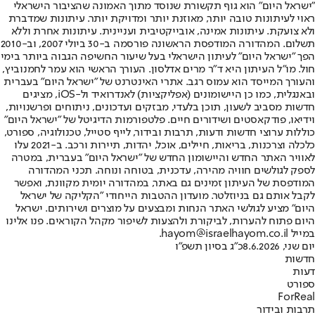
"ישראל היום" הוא גוף תקשורת שנוסד מתוך האמונה שהציבור הישראלי
ראוי לעיתונות טובה יותר, מאוזנת יותר ומדויקת יותר. עיתונות שמדברת
ולא צועקת. עיתונות אמינה, אובייקטיבית ועניינית. עיתונות אחרת וללא
תשלום. המהדורה המודפסת הראשונה פורסמה ב-30 ביולי 2007, וב-2010
הפך "ישראל היום" לעיתון הישראלי בעל שיעור החשיפה הגבוה ביותר בימי
חול. מו"ל העיתון היא ד"ר מרים אדלסון. העורך הראשי הוא עמר לחמנוביץ,
והעורך המייסד הוא עמוס רגב. אתרי האינטרנט של "ישראל היום" בעברית
ובאנגלית, כמו כן היישומונים (אפליקציות) לאנדרואיד ול-iOS, מציגים
חדשות מסביב לשעון, תוכן בלעדי, מבזקים ועדכונים, ניתוחים ופרשנויות,
וידיאו, פודקאסטים ושידורים חיים. פלטפורמות הדיגיטל של "ישראל היום"
כוללות ערוצי חדשות ודעות, תרבות ובידור, לייף סטייל, טכנולוגיה, ספורט,
כלכלה וצרכנות, בריאות, חיילים, אוכל, יהדות, תיירות ורכב. ב-2021 עלו
לאוויר האתר החדש והיישומון החדש של "ישראל היום" בעברית, במטרה
לספק לגולשים חוויה מהירה, עדכנית, בטוחה ונוחה. תכני המהדורה
המודפסת של העיתון זמינים גם באתר, במהדורה יומית מקוונת, ואפשר
לקבל אותם גם בניוזלטר. מועדון ההטבות הייחודי "הקליקה של ישראל
היום" מציע לגולשי האתר הנחות ומבצעים על מוצרים ושירותים. ישראל
היום פתוח להערות, לביקורת ולהצעות לשיפור מקהל הקוראים. פנו אלינו
במייל hayom@israelhayom.co.il.
יום שני, 8.6.2026
כ"ג בסיון תשפ"ו
חדשות
דעות
ספורט
ForReal
תרבות ובידור