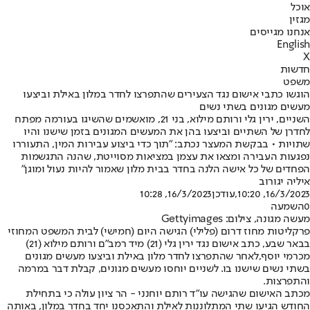
אוכל
מגזין
אנחנו מגייסים
English
X
חדשות
משפט
הוגשו כתבי אישום נגד הצעירים שהתפרצו לחדר במלון באילת וביצעו
מעשים מגונים בשתי נשים
השניים, ירין גלי ורותם מילוא, בני 21, מואשמים שהשיגו בעורמה מפתח
לחדרן של השתיים וביצעו בהן את המעשים המגונים בזמן שישנו והיו
שתויות • בבקשת המעצר נכתב: "תוך כדי ביצוע עבירות המין, התעוררו
נפגעות העבירה ומצאו את עצמן במציאות מסוייטת, שהנה התגשמות
הפחדים של כל אישה הלנה בחדר בבית מלון שאמור להיות נעול ומוגן"
איליה יגורוב
16/3/2023, 10:20
,עודכן
16/3/2023, 10:28
0
השמעה
מעשה מגונה, צילום: Gettyimages
פרקליטות מחוז דרום (פלילי) הגישה היום (חמישי) לבית המשפט המחוזי
בבאר שבע, כתב אישום נגד ירין גלי (21) מיד רמב"ם ורותם מילוא (21)
מכרמי יוסף,
לאחר שהתפרצו לחדר מלון באילת וביצעו מעשים מגונים
בשתי נשים שישנו בו
. לשניים יוחסו מעשים מגונים, קבלת דבר במרמה
והתפרצות.
מכתב האישום שהגישה עו"ד רותם יוחנני - הר ציון עולה כי בתחילת
החודש הגיעו שתי המתלוננות לאילת והתאכסנו יחד בחדר במלון, באותה