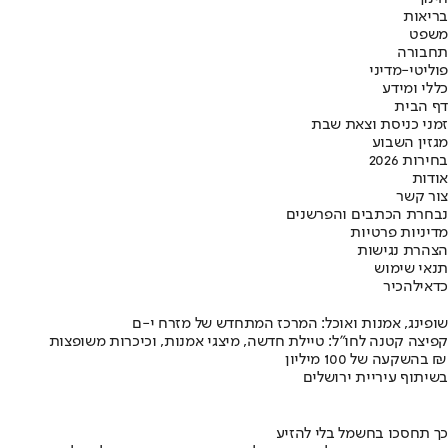
בריאות
משפט
תחבורה
פוליטי-מדיני
כללי ומידע
דף הבית
זמני כניסת וצאת שבת
מגזין השבוע
בחירות 2026
אודות
צור קשר
נבחרת הכתבים והפרשנים
מדיניות פרטיות
הצהרת נגישות
תנאי שימוש
כדאי
להכיר
שופינג, אמנות ואוכל: המרכז המתחדש של מזרח י-ם
קפיצה קטנה לחו"ל: טיילת חדשה, מיצגי אמנות, וכיכרות משופצות
בהשקעה של 100 מיליון ₪
בשיתוף עיריית ירושלים
כך תחסכו בחשמל בלי להזיע