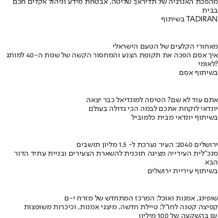
מהפכת האנרגיה של תדיראן: שליטה, אבטחת מידע וניהול אקלים חכם
בבית
בשיתוף TADIRAN
מאחורי הקלעים של הטעם הישראלי
איך אסם הפכה את תקופת הצנע והמחסור הקשה של שנות ה-40 למותג
לאומי?
בשיתוף אסם
אתם עוד לא שם? הטיסה למונדיאל כבר יצאה
יונדאי לוקחת אתכם לבמה הכי גדולה בעולם
בשיתוף יונדאי מבית כלמוביל
ירושלים 2040: העיר נערכת ל- 1.5 מליון תושבים
מנכ"לית העירייה מציגה תוכנית להשארת הצעירים ובניית עתיד הדור
הבא
בשיתוף עיריית ירושלים
שופינג, אמנות ואוכל: המרכז המתחדש של מזרח י-ם
קפיצה קטנה לחו"ל: טיילת חדשה, מיצגי אמנות, וכיכרות משופצות
בהשקעה של 100 מיליון ₪