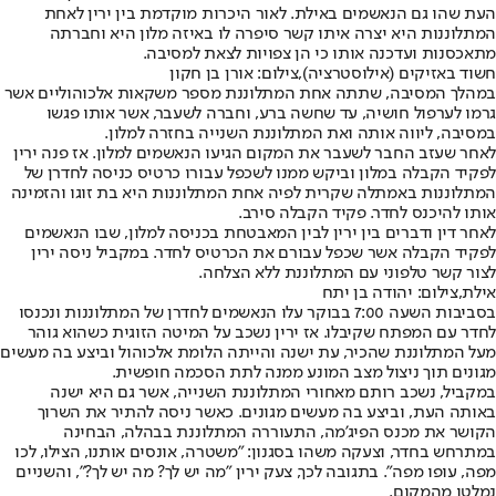
העת שהו גם הנאשמים באילת. לאור היכרות מוקדמת בין ירין לאחת
המתלוננות היא יצרה איתו קשר סיפרה לו באיזה מלון היא וחברתה
מתאכסנות ועדכנה אותו כי הן צפויות לצאת למסיבה.
חשוד באזיקים (אילוסטרציה),צילום: אורן בן חקון
במהלך המסיבה, שתתה אחת המתלוננת מספר משקאות אלכוהוליים אשר
גרמו לערפול חושיה, עד שחשה ברע, וחברה לשעבר, אשר אותו פגשו
במסיבה, ליווה אותה ואת המתלוננת השנייה בחזרה למלון.
לאחר שעזב החבר לשעבר את המקום הגיעו הנאשמים למלון. אז פנה ירין
לפקיד הקבלה במלון וביקש ממנו לשכפל עבורו כרטיס כניסה לחדרן של
המתלוננות באמתלה שקרית לפיה אחת המתלוננות היא בת זוגו והזמינה
אותו להיכנס לחדר. פקיד הקבלה סירב.
לאחר דין ודברים בין ירין לבין המאבטחת בכניסה למלון, שבו הנאשמים
לפקיד הקבלה אשר שכפל עבורם את הכרטיס לחדר. במקביל ניסה ירין
לצור קשר טלפוני עם המתלוננת ללא הצלחה.
אילת,צילום: יהודה בן יתח
בסביבות השעה 7:00 בבוקר עלו הנאשמים לחדרן של המתלוננות ונכנסו
לחדר עם המפתח שקיבלו. אז ירין נשכב על המיטה הזוגית כשהוא גוהר
מעל המתלוננת שהכיר, עת ישנה והייתה הלומת אלכוהול וביצע בה מעשים
מגונים תוך ניצול מצב המונע ממנה לתת הסכמה חופשית.
במקביל, נשכב רותם מאחורי המתלוננת השנייה, אשר גם היא ישנה
באותה העת, וביצע בה מעשים מגונים. כאשר ניסה להתיר את השרוך
הקושר את מכנס הפיג'מה, התעוררה המתלוננת בבהלה, הבחינה
במתרחש בחדר, וצעקה משהו בסגנון: "משטרה, אונסים אותנו, הצילו, לכו
מפה, עופו מפה". בתגובה לכך, צעק ירין "מה יש לך? מה יש לך?", והשניים
נמלטו מהמקום.