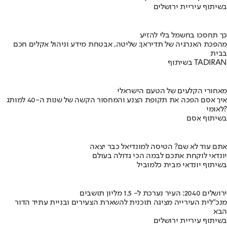
בשיתוף עיריית ירושלים
כך תחסכו בחשמל בלי להזיע
מהפכת האנרגיה של תדיראן: שליטה, אבטחת מידע וניהול אקלים חכם
בבית
בשיתוף TADIRAN
מאחורי הקלעים של הטעם הישראלי
איך אסם הפכה את תקופת הצנע והמחסור הקשה של שנות ה-40 למותג
לאומי?
בשיתוף אסם
אתם עוד לא שם? הטיסה למונדיאל כבר יצאה
יונדאי לוקחת אתכם לבמה הכי גדולה בעולם
בשיתוף יונדאי מבית כלמוביל
ירושלים 2040: העיר נערכת ל- 1.5 מליון תושבים
מנכ"לית העירייה מציגה תוכנית להשארת הצעירים ובניית עתיד הדור
הבא
בשיתוף עיריית ירושלים