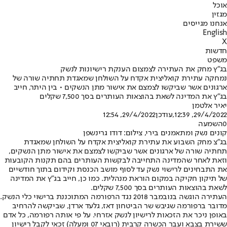
אוכל
מגזין
אנחנו מגייסים
English
X
חדשות
משפט
בג"ץ מחק את העתירה לצמצום הענקת רישיונות לנשק
נמחקה עתירת קואליצית אקדח על השולחן שמאגדת תחתיה שורה של
ארגונים אשר שביקשו לצמצם את אישור מתן הנשקים • בין היתר, חייב
בג"ץ את המדינה לשאת בהוצאות העותרים בסך 7,500 שקלים
יאיר אלטמן
29/4/2022, 12:39
,עודכן
29/4/2022, 12:54
0
השמעה
קונים נשק ומתאמנים בירי, צילום: דודו גרינשפן
בג"צ מחק השבוע את עתירת קואליצית אקדח על השולחן שמאגדת
תחתיה שורה של ארגונים אשר שביקשו לצמצם את אישור מתן הנשקים,
וזאת לאחר שהמדינה התחייבה לבקשות העותרים בהם תקנות הקובעות
את התבחינים לרישוי נשק עד לסוף מושב הכנסת וקידום בתוך חודשיים
של תיקון חקיקה במקום הוראת מנהלית. כמו כן, חייב בג"ץ את המדינה
לשאת בהוצאות העותרים בסך 7,500 שקלים.
העתירה הוגשה בנובמבר 2018 נגד הרפורמה המתוכננת ברישוי כלי הנשק.
מדובר ברפורמה שגיבש שר הביטחון דאז, גלעד ארדן, שביקשה להרחיב
באופן ניכר את הזכאות לרישיון לנשק אזרחי. על פי אותה רפורמה, כל אדם
ששירת בצבא ועבר הכשרה קרבית (רובאי 07 ומעלה) זכאי לקבל רישיון