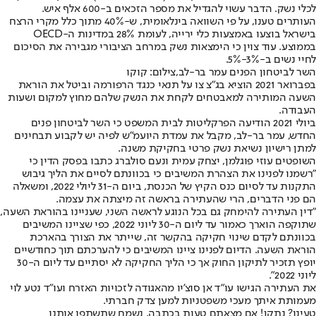
לכלי נשק. הדבר עשוי להגדיל את מספר הזכאים ב-600 אלף איש.
העותרים טענו, על פי השוואה בינלאומית, ש-40% מתוך כלל מקרי הרצח
בישראל בוצעו באמצעות כלי ירייה, לעומת 28% במדינות ה-OECD
בממוצע. עוד צוין כי הימצאות נשק במרחב הציבורי מגבירה את הסיכום
לחיי נשים ב-3%-5%.
השר לביטחון הפנים עמר בר-לב,צילום: קוקו
בפברואר 2021 הוציא בג"צ צו על תנאי כנגד הרפורמה וביטל את הוראת
השעה המותירה למאבטחים לקחת את הנשק שלהם מחוץ למקום ושעות
העבודה.
ביולי 2021 הודיעה הפרקליטות לבית המשפט כי השר לביטחון פנים
החדש, עמר בר-לב, מקבל את עמדת היועמ"ש לפיה יש לקבוע תבחינים
למתן רישיון נשיאת נשק פרטי בחקיקת משנה.
השופטים עוזי פוגלמן, יצחק עמית ונעם סולברג כתבו בפסק הדין כי
"רשמנו לפנינו את הצהרת המשיבים כי בכוונתם לסיים את הליך גיבוש
התקנות עד לסיום כנס הקיץ של הכנסת, ביום ה-31 ליולי 2022, ומשאלה
הם פני הדברים, הרי שהעתירה בראשה זה מיצתה את עצמה.
"דין העתירה להימחק גם בכל הנוגע לראשה השני, שעניינו בהוראת השעה,
שתוקפה הוארך כאמור עד ליום ה-30 ליוני 2022, כפי שציינו המשיבים
בכוונתם לקדם שינוי חקיקה בהקשר זה, שייתר את הצורך בהארכת
הוראת השעה. הדיום לפנינו ציינו המשיבים כי להערכתם תוך כחודשיים
יופץ תזכיר לתיקון החוק אך כי הליך החקיקה לא יסתיים עד ליום ה-30
ליוני 2022".
את העתירה הגישו עו"ד אן סוצ'יו מהאגודה לזכויות האזרח ועו"ד נטע לוי
מעמותת איתך מעכי משפטניות למען צדק חברתי.
טעינו? נתקן! אם מצאתם טעות בכתבה, נשמח שתשתפו אותנו