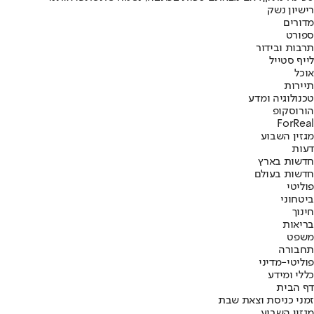
רישיון נשק
מדורים
ספורט
תרבות ובידור
לייף סטייל
אוכל
תיירות
טכנולוגיה ומדע
הורוסקופ
ForReal
מגזין השבוע
דעות
חדשות בארץ
חדשות בעולם
פוליטי
ביטחוני
חינוך
בריאות
משפט
תחבורה
פוליטי-מדיני
כללי ומידע
דף הבית
זמני כניסת וצאת שבת
מגזין השבוע