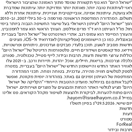
"ישראל היום" הוא גוף תקשורת שנוסד מתוך האמונה שהציבור הישראלי
ראוי לעיתונות טובה יותר, מאוזנת יותר ומדויקת יותר. עיתונות שמדברת
ולא צועקת. עיתונות אמינה, אובייקטיבית ועניינית. עיתונות אחרת וללא
תשלום. המהדורה המודפסת הראשונה פורסמה ב-30 ביולי 2007, וב-2010
הפך "ישראל היום" לעיתון הישראלי בעל שיעור החשיפה הגבוה ביותר בימי
חול. מו"ל העיתון היא ד"ר מרים אדלסון. העורך הראשי הוא עמר לחמנוביץ,
והעורך המייסד הוא עמוס רגב. אתרי האינטרנט של "ישראל היום" בעברית
ובאנגלית, כמו כן היישומונים (אפליקציות) לאנדרואיד ול-iOS, מציגים
חדשות מסביב לשעון, תוכן בלעדי, מבזקים ועדכונים, ניתוחים ופרשנויות,
וידיאו, פודקאסטים ושידורים חיים. פלטפורמות הדיגיטל של "ישראל היום"
כוללות ערוצי חדשות ודעות, תרבות ובידור, לייף סטייל, טכנולוגיה, ספורט,
כלכלה וצרכנות, בריאות, חיילים, אוכל, יהדות, תיירות ורכב. ב-2021 עלו
לאוויר האתר החדש והיישומון החדש של "ישראל היום" בעברית, במטרה
לספק לגולשים חוויה מהירה, עדכנית, בטוחה ונוחה. תכני המהדורה
המודפסת של העיתון זמינים גם באתר, במהדורה יומית מקוונת, ואפשר
לקבל אותם גם בניוזלטר. מועדון ההטבות הייחודי "הקליקה של ישראל
היום" מציע לגולשי האתר הנחות ומבצעים על מוצרים ושירותים. ישראל
היום פתוח להערות, לביקורת ולהצעות לשיפור מקהל הקוראים. פנו אלינו
במייל hayom@israelhayom.co.il.
יום שישי, 29.5.2026
י"ג בסיון תשפ"ו
חדשות
דעות
ספורט
ForReal
תרבות ובידור