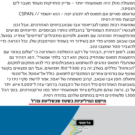
הפעולה מולן היה משמעותי יותר - עדיין מחזיקות מעמד מעבר לקו
הנסיגה.
טראמפ מאיים אם חמאס לא יתנהג יפה - הוא יושמד // CSPAN
קבוצת מזרח רפיח
שמועות רבות נפוצו לגבי
יאסר אבו שבאב
בימים האחרונים, אבל נכון
לעכשיו "הכוחות העממיים" בהובלתו נותרו מבוססים. הדיווחים מגיעים
מהתקשורת המזוהה עם חמאס, ולפיהם מתנהלים "מרדפים" אחריו. בפועל,
אבו שבאב מופיע מדי יום בשידור חי בעמוד הפייסבוק שלו, ככל הנראה כדי
להעביר מסר שמצבו טוב.
סגנו, ר'סאן דוהיין, הבהיר על רקע ההסלמה האחרונה כי "שלום באזור עם
הימצאות חמאס שמחזיק בנשק הוא דבר בלתי אפשרי". הוא הזהיר גם
שמחבלי חמאס נוהגים להשתמש באמבולנסים כדי לנוע ממקום למקום.
"הכוחות" כוללים בשלב זה בין 500 ל־700 חמושים, אבל הם נמצאים בקשר
שוטף עם גורמים אחרים המתנגדים לחמאס, כולל אל־אסטל, אל־מנסי
וחאלס. חסן אבו שבאב, קרוב משפחה של יאסר, אמר לרשת סקיי ניוז כי
בשבועות האחרונים גדל הכוח של הקבוצה ברחבי עזה ל־3,000 איש. יתר
על כן, נראה שהם מקבלים ציוד משמעותי יותר כמו טרקטורונים. בסך הכל
1,500 פלשתינים חיים במתחם שלהם במזרח רפיח.