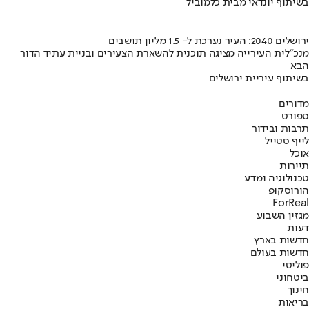
בשיתוף יונדאי מבית כלמוביל
ירושלים 2040: העיר נערכת ל- 1.5 מליון תושבים
מנכ"לית העירייה מציגה תוכנית להשארת הצעירים ובניית עתיד הדור
הבא
בשיתוף עיריית ירושלים
מדורים
ספורט
תרבות ובידור
לייף סטייל
אוכל
תיירות
טכנולוגיה ומדע
הורוסקופ
ForReal
מגזין השבוע
דעות
חדשות בארץ
חדשות בעולם
פוליטי
ביטחוני
חינוך
בריאות