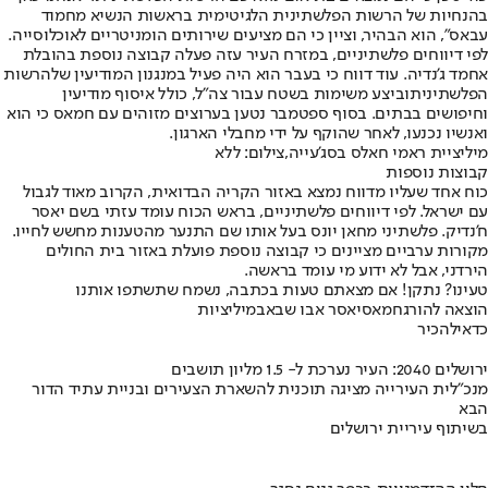
בהנחיות של הרשות הפלשתינית הלגיטימית בראשות הנשיא מחמוד
עבאס", הוא הבהיר, וציין כי הם מציעים שירותים הומניטריים לאוכלוסייה.
לפי דיווחים פלשתיניים, במזרח העיר עזה פעלה קבוצה נוספת בהובלת
אחמד ג'נדיה. עוד דווח כי בעבר הוא היה פעיל במנגנון המודיעין של
הרשות
הפלשתינית
וביצע משימות בשטח עבור צה"ל, כולל איסוף מודיעין
וחיפושים בבתים. בסוף ספטמבר נטען בערוצים מזוהים עם חמאס כי הוא
ואנשיו נכנעו, לאחר שהוקף על ידי מחבלי הארגון.
מיליציית ראמי חאלס בסג'עייה,צילום: ללא
קבוצות נוספות
כוח אחד שעליו מדווח נמצא באזור הקריה הבדואית, הקרוב מאוד לגבול
עם ישראל. לפי דיווחים פלשתיניים, בראש הכוח עומד עזתי בשם יאסר
ח'נדיק. פלשתיני מחאן יונס בעל אותו שם התנער מהטענות מחשש לחייו.
מקורות ערביים מציינים כי קבוצה נוספת פועלת באזור בית החולים
הירדני, אבל לא ידוע מי עומד בראשה.
טעינו? נתקן! אם מצאתם טעות בכתבה, נשמח שתשתפו אותנו
הוצאה להורג
חמאס
יאסר אבו שבאב
מיליציות
כדאי
להכיר
ירושלים 2040: העיר נערכת ל- 1.5 מליון תושבים
מנכ"לית העירייה מציגה תוכנית להשארת הצעירים ובניית עתיד הדור
הבא
בשיתוף עיריית ירושלים