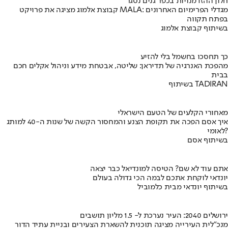
חלון ההזדמנויות בכפר גנים נסגר
קבוצת אלמוג מציגה את פרויקט MALA: מגדלי הפרימיום האחרונים
בפתח תקווה
בשיתוף קבוצת אלמוג
כך תחסכו בחשמל בלי להזיע
מהפכת האנרגיה של תדיראן: שליטה, אבטחת מידע וניהול אקלים חכם
בבית
בשיתוף TADIRAN
מאחורי הקלעים של הטעם הישראלי
איך אסם הפכה את תקופת הצנע והמחסור הקשה של שנות ה-40 למותג
לאומי?
בשיתוף אסם
אתם עוד לא שם? הטיסה למונדיאל כבר יצאה
יונדאי לוקחת אתכם לבמה הכי גדולה בעולם
בשיתוף יונדאי מבית כלמוביל
ירושלים 2040: העיר נערכת ל- 1.5 מליון תושבים
מנכ"לית העירייה מציגה תוכנית להשארת הצעירים ובניית עתיד הדור