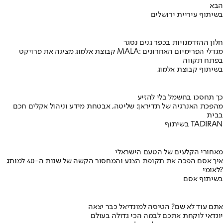
הבא
בשיתוף עיריית ירושלים
חלון ההזדמנויות בכפר גנים נסגר
קבוצת אלמוג מציגה את פרויקט MALA: מגדלי הפרימיום האחרונים
בפתח תקווה
בשיתוף קבוצת אלמוג
כך תחסכו בחשמל בלי להזיע
מהפכת האנרגיה של תדיראן: שליטה, אבטחת מידע וניהול אקלים חכם
בבית
בשיתוף TADIRAN
מאחורי הקלעים של הטעם הישראלי
איך אסם הפכה את תקופת הצנע והמחסור הקשה של שנות ה-40 למותג
לאומי?
בשיתוף אסם
אתם עוד לא שם? הטיסה למונדיאל כבר יצאה
יונדאי לוקחת אתכם לבמה הכי גדולה בעולם