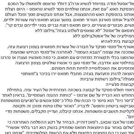
אל־אסטל מודה במיוחד לנשיא ארה"ב דונלד טראמפ ולממשלו על הסכם
הפסקת האש. "עם זאת, אנחנו שולחים מסר לנשיא טראמפ - היום הצלת
אותנו בהפסקת האש מההפצצות, אבל אנחנו מבקשים ממך ומכל העולם
להציל אותנו מארגון הטרור חמאס. במשך שבוע חמאס רצח עשרות ילדים,
נשים, מבוגרים וצעירים. כיום חמאס רוצח גברים בפני ילדיהם ובדם קר".
חוסאם אל־אסטל. "לא שואפים לשלוט בעזה",צילום: ללא
המיליציה של אל־אסטל,צילום: ללא
קבוצת בית לאהיא
אשרף אל־מנסי מפקד על חבורה של עשרות חמושים בצפון רצועת עזה,
שמכנה את עצמה "הצבא העממי". לאחרונה אל־מנסי הכחיש שמועות
שהופצו בכלי תקשורת המזוהים עם חמאס, כי כמה מאנשיו נעצרו או נהרגו
בחילופי אש. אדרבה, אל־מנסי טען כי אנשיו שולטים בצפון הרצועה
ומזמינים את האוכלוסייה לחיות תחת חסותם.
הוצאה להורג מזעזעת בעזה: מחבלי חמאס ירו בכיכר ב"משתפי
פעולה",צילום: רשתות ערביות
קבוצות סג'עייה
ראמי חאלס מפקד על קבוצה בשכונה המזרחית של העיר עזה. בתחילת
החודש הוא הכריז על שם ארגונו - "כוחות ההגנה העממיים". בראיון לאתר
"ג'יסר ניוז" הוא סיפר כי הכוח שלו כולל כ־500 אנשים ש"מגיעים ממשפחות
שביקשו ביטחון וחופש". לדבריו, "האזור שלנו פתוח ומוכן זה תקופה
לקליטת תושבים ומשפחות. אנחנו קיבלנו, ועדיין מקבלים, משפחות מדי
יום".
סגנו של אבו שבאב, ר'סאן דוהיין, הבהיר על רקע ההסלמה האחרונה כי
"שלום באזור עם הימצאות חמאס שמחזיק בנשק הוא דבר בלתי אפשרי"
עוד טען כי הם נמצאים בתיאום מלא עם הרשות הפלשתינית. "אנחנו כאן