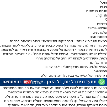
אוכל
מגזין
אנחנו מגייסים
English
X
חדשות
פוליטי-מדיני
פלשתינים
תמונת מצב
חמאס סוגר חשבונות - ו"הפרוקסי של ישראל" בעזה נמצאים בסכנה
מפקדי החמולות המתנגדות לחמאס מבקשים סיוע בינלאומי לאחר הוצאות
להורג המוניות בעזה • חוסאם אל־אסטל מקבוצת מזרח חאן יונס לטראמפ:
"הצלת אותנו מההפצצות - עכשיו תציל אותנו מהם" • אבו שבאב, ממזרח
רפיח, משדר לייב למרות דיווחים על מרדפים אחריו
שחר קליימן
21/10/2025, 00:22
,עודכן
21/10/2025, 00:22
0
השמעה
המיליציה של אל-מנסי בבית להיא. צילום: ללא
ההוצאות ההמוניות להורג של חמאס בעזה
מציבות את הכוחות החמושים
שהוקמו בתמיכת ישראל בפרשת דרכים. מצד אחד, חמולות שנמצאות
בתוך "הקו הצהוב" בתוכנית טראמפ ספגו מכה קשה מארגון הטרור, ולא
קיבלו סיוע מישראל. כך, לדוגמה, ראש מועצת חמולת דור'מוש אמר כי הם
סירבו לשיתוף פעולה, ובכל זאת הותקפו. מצד שני, הקבוצות ששיתוף