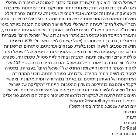
"ישראל היום" הוא גוף תקשורת שנוסד מתוך האמונה שהציבור הישראלי
ראוי לעיתונות טובה יותר, מאוזנת יותר ומדויקת יותר. עיתונות שמדברת
ולא צועקת. עיתונות אמינה, אובייקטיבית ועניינית. עיתונות אחרת וללא
תשלום. המהדורה המודפסת הראשונה פורסמה ב-30 ביולי 2007, וב-2010
הפך "ישראל היום" לעיתון הישראלי בעל שיעור החשיפה הגבוה ביותר בימי
חול. מו"ל העיתון היא ד"ר מרים אדלסון. העורך הראשי הוא עמר לחמנוביץ,
והעורך המייסד הוא עמוס רגב. אתרי האינטרנט של "ישראל היום" בעברית
ובאנגלית, כמו כן היישומונים (אפליקציות) לאנדרואיד ול-iOS, מציגים
חדשות מסביב לשעון, תוכן בלעדי, מבזקים ועדכונים, ניתוחים ופרשנויות,
וידיאו, פודקאסטים ושידורים חיים. פלטפורמות הדיגיטל של "ישראל היום"
כוללות ערוצי חדשות ודעות, תרבות ובידור, לייף סטייל, טכנולוגיה, ספורט,
כלכלה וצרכנות, בריאות, חיילים, אוכל, יהדות, תיירות ורכב. ב-2021 עלו
לאוויר האתר החדש והיישומון החדש של "ישראל היום" בעברית, במטרה
לספק לגולשים חוויה מהירה, עדכנית, בטוחה ונוחה. תכני המהדורה
המודפסת של העיתון זמינים גם באתר, במהדורה יומית מקוונת, ואפשר
לקבל אותם גם בניוזלטר. מועדון ההטבות הייחודי "הקליקה של ישראל
היום" מציע לגולשי האתר הנחות ומבצעים על מוצרים ושירותים. ישראל
היום פתוח להערות, לביקורת ולהצעות לשיפור מקהל הקוראים. פנו אלינו
במייל hayom@israelhayom.co.il.
יום רביעי, 10.6.2026
כ"ה בסיון תשפ"ו
חדשות
דעות
ספורט
ForReal
תרבות ובידור