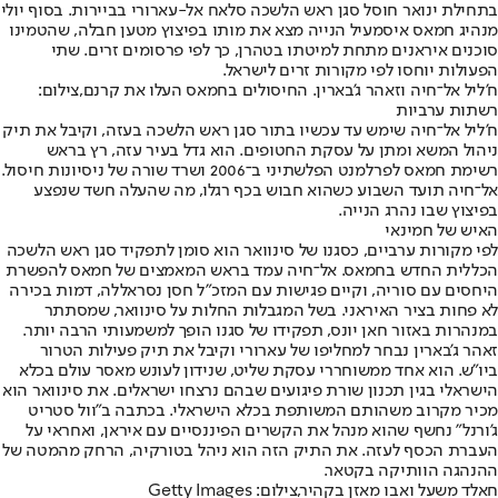
בתחילת ינואר חוסל סגן ראש הלשכה סלאח אל-עארורי בביירות. בסוף יולי
מנהיג חמאס איסמעיל הנייה מצא את מותו בפיצוץ מטען חבלה, שהטמינו
סוכנים איראנים מתחת למיטתו בטהרן, כך לפי פרסומים זרים. שתי
הפעולות יוחסו לפי מקורות זרים לישראל.
ח'ליל אל־חיה וזאהר ג'בארין. החיסולים בחמאס העלו את קרנם,צילום:
רשתות ערביות
ח'ליל אל־חיה שימש עד עכשיו בתור סגן ראש הלשכה בעזה, וקיבל את תיק
ניהול המשא ומתן על עסקת החטופים. הוא גדל בעיר עזה, רץ בראש
רשימת חמאס לפרלמנט הפלשתיני ב־2006 ושרד שורה של ניסיונות חיסול.
אל־חיה תועד השבוע כשהוא חבוש בכף רגלו, מה שהעלה חשד שנפצע
בפיצוץ שבו נהרג הנייה.
האיש של חמינאי
לפי מקורות ערביים, כסגנו של סינוואר הוא סומן לתפקיד סגן ראש הלשכה
הכללית החדש בחמאס. אל־חיה עמד בראש המאמצים של חמאס להפשרת
היחסים עם סוריה, וקיים פגישות עם המזכ"ל חסן נסראללה, דמות בכירה
לא פחות בציר האיראני. בשל המגבלות החלות על סינוואר, שמסתתר
במנהרות באזור חאן יונס, תפקידו של סגנו הופך למשמעותי הרבה יותר.
זאהר ג'בארין נבחר למחליפו של עארורי וקיבל את תיק פעילות הטרור
ביו"ש. הוא אחד ממשוחררי עסקת שליט, שנידון לעונש מאסר עולם בכלא
הישראלי בגין תכנון שורת פיגועים שבהם נרצחו ישראלים. את סינוואר הוא
מכיר מקרוב משהותם המשותפת בכלא הישראלי. בכתבה ב"וול סטריט
ג'ורנל" נחשף שהוא מנהל את הקשרים הפיננסיים עם איראן, ואחראי על
העברת הכסף לעזה. את התיק הזה הוא ניהל בטורקיה, הרחק מהמטה של
ההנהגה הוותיקה בקטאר.
חאלד משעל ואבו מאזן בקהיר,צילום: Getty Images