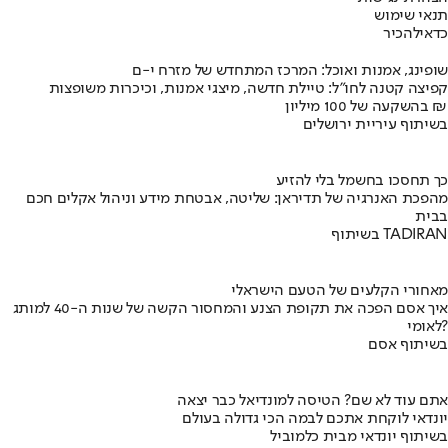
תנאי שימוש
כדאי
להכיר
שופינג, אמנות ואוכל: המרכז המתחדש של מזרח י-ם
קפיצה קטנה לחו"ל: טיילת חדשה, מיצגי אמנות, וכיכרות משופצות
בהשקעה של 100 מיליון ₪
בשיתוף עיריית ירושלים
כך תחסכו בחשמל בלי להזיע
מהפכת האנרגיה של תדיראן: שליטה, אבטחת מידע וניהול אקלים חכם
בבית
בשיתוף TADIRAN
מאחורי הקלעים של הטעם הישראלי
איך אסם הפכה את תקופת הצנע והמחסור הקשה של שנות ה-40 למותג
לאומי?
בשיתוף אסם
אתם עוד לא שם? הטיסה למונדיאל כבר יצאה
יונדאי לוקחת אתכם לבמה הכי גדולה בעולם
בשיתוף יונדאי מבית כלמוביל