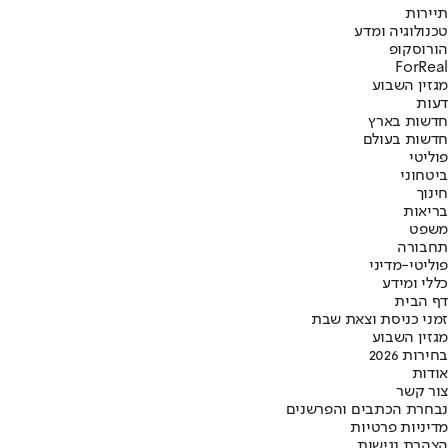
תיירות
טכנולוגיה ומדע
הורוסקופ
ForReal
מגזין השבוע
דעות
חדשות בארץ
חדשות בעולם
פוליטי
ביטחוני
חינוך
בריאות
משפט
תחבורה
פוליטי-מדיני
כללי ומידע
דף הבית
זמני כניסת וצאת שבת
מגזין השבוע
בחירות 2026
אודות
צור קשר
נבחרת הכתבים והפרשנים
מדיניות פרטיות
הצהרת נגישות