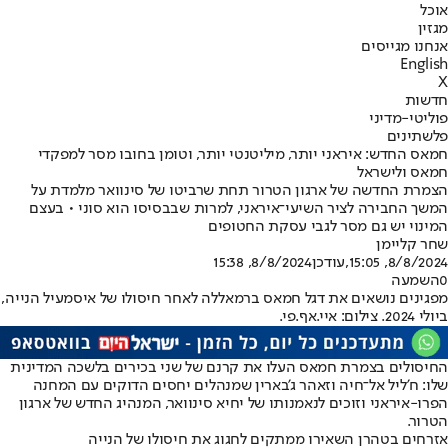
אוכל
מגזין
אנחנו מגייסים
English
X
חדשות
פוליטי-מדיני
פלשתינים
חמאס החדש: איראני יותר, מיליטנטי יותר, וטומן בחובו מסר למפקדי
חמאס ולישראל
הצמרת החדשה של ארגון הטרור תחת שרביטו של סינוואר מלמדת על
המשך החבירה לציר השיעי־איראני, למרות שבבסיסו הוא סוני • בעצם
המינוי יש גם מסר לגבי עסקת החטופים
שחר קליימן
8/8/2024, 15:05
,עודכן
8/8/2024, 15:38
0
השמעה
מפגינים נושאים את דגל חמאס ברמאללה לאחר חיסולו של איסמעיל הנייה,
ביולי 2024. צילום: איי.אף.פי.
החיסולים בצמרת חמאס העלו את קרנם של שני בכירים בלשכה המדינית
שלו: ח'ליל אל־חיה וזאהר ג'בארין שמנהלים יחסים הדוקים עם המחנה
הפרו-איראני וזוכים לנאמנותו של יחיא סינוואר, המנהיג החדש של ארגון
הטרור.
אזרחים בטהרן השאירו ממתקים לחגוג את חיסולו של הנייה