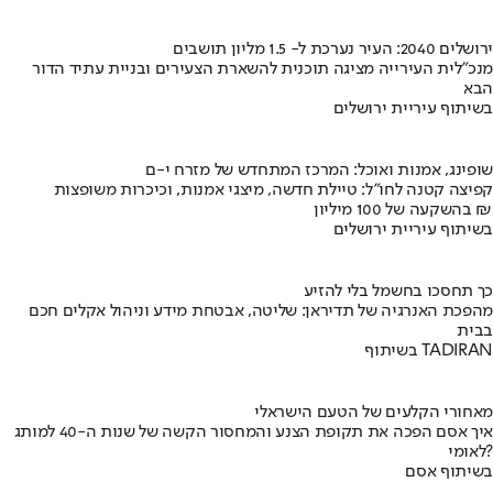
ירושלים 2040: העיר נערכת ל- 1.5 מליון תושבים
מנכ"לית העירייה מציגה תוכנית להשארת הצעירים ובניית עתיד הדור
הבא
בשיתוף עיריית ירושלים
שופינג, אמנות ואוכל: המרכז המתחדש של מזרח י-ם
קפיצה קטנה לחו"ל: טיילת חדשה, מיצגי אמנות, וכיכרות משופצות
בהשקעה של 100 מיליון ₪
בשיתוף עיריית ירושלים
כך תחסכו בחשמל בלי להזיע
מהפכת האנרגיה של תדיראן: שליטה, אבטחת מידע וניהול אקלים חכם
בבית
בשיתוף TADIRAN
מאחורי הקלעים של הטעם הישראלי
איך אסם הפכה את תקופת הצנע והמחסור הקשה של שנות ה-40 למותג
לאומי?
בשיתוף אסם