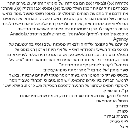
אל־חיה (63) וג'בארין (55) הם בני דורו של סינוואר והנייה, וצעירים יותר
מבכירים ותיקים יותר כמו חאלד משעל (68) ומוסא אבו מרזוק (73), שהחלו
את דרכם עוד בתנועת האחים המוסלמים. באופן רשמי משעל עומד בראש
הפזורה של חמאס ואבו מרזוק הוא סגן ראש הלשכה והאחראי על היחסים
הבינלאומיים. למרות זאת, אל־חיה וג'בארין היו אלה שליוו את ראש הלשכה
הנייה בביקורו לטהרן ובפגישותיו עם הצמרת האיראנית החדשה.
איסמאעיל הנייה (מימין) וסלאח אל-עארורי,צילום: רויטרס/Anadolu
Agency
עלייתם של סינוואר, אל־חיה וג'בארין מסמנת שלב נוסף בהיטמעות של
חמאס בציר השיעי והפרו־איראני - על אף היותו ארגון המבוסס על
מוסלמים סונים. אבירם בלאיש, סגן נשיא המרכז הירושלמי לענייני ציבור
ומדינה, מסביר כי בעיתונות האיראנית סינוואר מתואר בתור "איש של
חמינאי" ו"קרוב לאיראן אף יותר מהנייה".
שער עיתון "אל-אחבאר" אחרי מינוי סינוואר,צילום: .
בלאיש מעריך כי המינוי הוא בעיקר מסר פנימי לעיניים ערביות, באשר
להמשך הברית בין איראן לחמאס. "יש הטוענים כי המהלך מעביר מסר
למפקדי חמאס שלחצו על ההגעה להסכם הפסקת אש, כי מוטב שלא יעשו
כך", הוא מציין.
טעינו? נתקן! אם מצאתם טעות בכתבה, נשמח שתשתפו אותנו
חיסול הנייה
חמאס
מדורים
ספורט
תרבות ובידור
לייף סטייל
אוכל