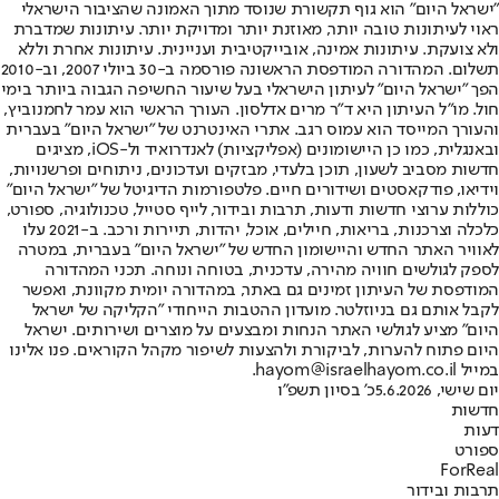
"ישראל היום" הוא גוף תקשורת שנוסד מתוך האמונה שהציבור הישראלי
ראוי לעיתונות טובה יותר, מאוזנת יותר ומדויקת יותר. עיתונות שמדברת
ולא צועקת. עיתונות אמינה, אובייקטיבית ועניינית. עיתונות אחרת וללא
תשלום. המהדורה המודפסת הראשונה פורסמה ב-30 ביולי 2007, וב-2010
הפך "ישראל היום" לעיתון הישראלי בעל שיעור החשיפה הגבוה ביותר בימי
חול. מו"ל העיתון היא ד"ר מרים אדלסון. העורך הראשי הוא עמר לחמנוביץ,
והעורך המייסד הוא עמוס רגב. אתרי האינטרנט של "ישראל היום" בעברית
ובאנגלית, כמו כן היישומונים (אפליקציות) לאנדרואיד ול-iOS, מציגים
חדשות מסביב לשעון, תוכן בלעדי, מבזקים ועדכונים, ניתוחים ופרשנויות,
וידיאו, פודקאסטים ושידורים חיים. פלטפורמות הדיגיטל של "ישראל היום"
כוללות ערוצי חדשות ודעות, תרבות ובידור, לייף סטייל, טכנולוגיה, ספורט,
כלכלה וצרכנות, בריאות, חיילים, אוכל, יהדות, תיירות ורכב. ב-2021 עלו
לאוויר האתר החדש והיישומון החדש של "ישראל היום" בעברית, במטרה
לספק לגולשים חוויה מהירה, עדכנית, בטוחה ונוחה. תכני המהדורה
המודפסת של העיתון זמינים גם באתר, במהדורה יומית מקוונת, ואפשר
לקבל אותם גם בניוזלטר. מועדון ההטבות הייחודי "הקליקה של ישראל
היום" מציע לגולשי האתר הנחות ומבצעים על מוצרים ושירותים. ישראל
היום פתוח להערות, לביקורת ולהצעות לשיפור מקהל הקוראים. פנו אלינו
במייל hayom@israelhayom.co.il.
יום שישי, 5.6.2026
כ' בסיון תשפ"ו
חדשות
דעות
ספורט
ForReal
תרבות ובידור