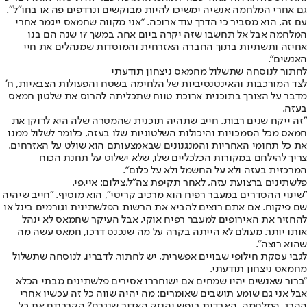
גם אחרי המלחמה אנשיה ימשיכו להיות מבוקשים ונרדפים פה או בחו"ל".
עם זה, הוא מסביר כי הדרך עוד ארוכה. "אני מקווה שחמאס ייגמר אחרי
המלחמה אבל אל תחשבו שזה יקרה ביום אחר. במשך 17 שנה הם בנו
אחיזה ותשתיות בתוך החברה האזרחית והמוסדות שמנהלים את חיי
האנשים".
לחתור לנוסחה שתשלול מחמאס ניצחון תודעתי
לצד המורכבות והאינטנסיביות של הלחימה בשטח והפעולות הצבאיות, ח'
מדבר על הצורך בתוכנית ארוכת טווח שתכליתה להרוס את שלטון חמאס
בעזה.
"זה ייקח שנים רבות. חייב שתהיה תוכנית שהמטרה שלה היא לרוקן את
חמאס מכל הסמכויות והיכולות השלטוניות שלו בעזה, כלומר לשלול ממנו
את כל תחומי האחריות והמנגנונים שבאמצעותם הוא שולט על האזרחים.
צריך להילחם במקורות הכלכליים שלו, שלא ישלוט על תחנת הכוח
המרכזית בעזה ולא על החשמל ולא על כלום".
פלשתינים ברצועת עזה, לאחר תקיפת צה"ל,צילום: איי.פי.
"שינוי ההסדרים במעבר רפיח הוא מרכיב קריטי", הוא מוסיף. "חייב שיהיה
שם פיקוח. אם אתם רוצים להביא את הרשות הפלשתינית וגורמים בינל או
להחזיר את האירופים למעבר רפיח אוקי, אבל העיקר שחמאס לא ינהל
אותו יותר. מעולם לא הייתה בקרה על מה שנכנס דרכו, חמאס עשה מה
שהוא רוצה".
לגבי עסקת חילופי שבויים אפשרית, יש לחתור, לדבריו, לנוסחה שתשלול
מחמאס ניצחון תודעתי.
"ברור שאנשים יהיו שמחים אם ישוחררו אסירים פלשתינים מבתי הכלא
אבל אני גם שומע תושבים שאומרים: מה יהיה שווה כל זה עכשיו אחרי
ההרג, המלחמה, האבדות בנפש והנזק האדיר שנגרם? הקרבתם את כל