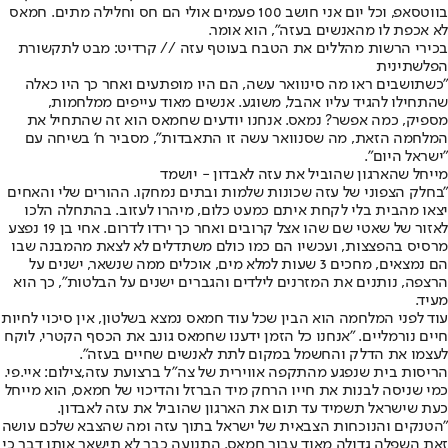
בווטסאפ, וכל יום אני חושב 100 פעמים אולי הם חס וחלילה מתים. חמאס
לא אכפת לו מהאנשים בעזה", הוא אומר.
בכירי הרשות מהללים את הטבח בעוטף עזה // קרדיט: מבט לתקשורת
הפלשתינית
"כשתושבים ראו מה סינוואר עשה, הם היו מופתעים ואחר כך היו כאלה
שהתחילו להגיד עליו אהבל, משוגע. אנשים מאוד עייפים ממלחמות,
מספיק, כמה אפשר? נמאס. אנחנו יודעים שחמאס הוא זה שהתחיל את
המלחמה הזאת, מה שסנוואר עשה זו התאבדות", מסביר ח' בשיחה עם
"ישראל היום".
מייחל שהארגון שהוביל את עזה לאבדון - יושמד
"בחלק הצפוני של עזה שכונות שלמות ובתים נמחקו. ההורים שלי והאחים
יצאו מהבית בלי לקחת איתם כמעט כלום, מיהרו לעזוב. בהתחלה הלכו
לאזור של שאטי שם שהו אצל קרובים ואחר כך ירדו לדרום. אחי בן 19 נפצע
מרסיס בהפצצות, ועכשיו הם כמו כולם משתדלים לא לצאת מהמבנה שבו
הם נמצאים, מחכים 3 שעות למלא מים, אוכלים ממה שנשאר, ישנים על
הרצפה, נותנים את המזרנים לילדים והגברים ישנים על הבלטות", כך הוא
מעיד.
עוד לפני המלחמה הוא הבין שכל עוד חמאס נמצא בשלטון, אין סיכוי לחיות
חיים נורמליים. "אנחנו כל הזמן ידענו שחמאס גונב את הכסף הקטרי, לוקח
לעצמו את הדלק והחשמל במקום לתת לאנשים שחיים בעזה".
הריסות בית שנפגע מהתקפה אווירית של צה"ל ברצועת עזה,צילום: איי.פי.
כמי שניסה לבנות את חייו הרחק מיד הברזל והדיכוי של חמאס, הוא מייחל
כעת שישראל תשמיד עד תום את הארגון שהוביל את עזה לאבדון.
"הטנקים והנוכחות הצבאית של ישראל בתוך עזה ומה שהצבא שלכם עושה
זאת השפלה גדולה מאוד עבור חמאס. התנועה כבר לא תישאר אותו דבר כי