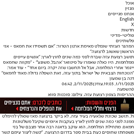
אוכל
מגזין
אנחנו מגייסים
English
X
חדשות
פוליטי-מדיני
פלשתינים
המהגר העזתי שנמלט מאימת ארגון הטרור: "אם תשמידו את חמאס - אני
הראשון שאשוב לרצועה"
תושב רצועת עזה שברח לפני כמה שנים לחוץ לארץ: "אנשים עייפים
ממלחמות, היו כאלה שאמרו על סינוואר 'אהבל, משוגע'" • "מקווה שחמאס
ייגמר אחרי המלחמה, אבל אל תחשבו שזה יקרה ביום אחד" • עוד אמר:
"הנוכחות הצבאית של ישראל בתוך עזה, זאת השפלה גדולה מאוד לחמאס"
דנה בן שמעון
1/11/2023, 19:03
,עודכן
2/11/2023, 06:42
0
השמעה
ההריסות בצפון רצועת עזה. צילום: סוכנות סווא
ח', תושב שכונת שג'אעיה בעיר עזה, לא ביקר ברצועה מאז שנאלץ להימלט
ממנה לפני כמה שנים לחוץ לארץ בעקבות איומים שקיבל משלטונות
חמאס. מתחילת המלחמה, הוא עוקב בדאגה רבה אחר מצבם של בני
משפחתו שחוסים כעת בבית ספר בדרום הרצועה. "קשה ליצור עימם קשר