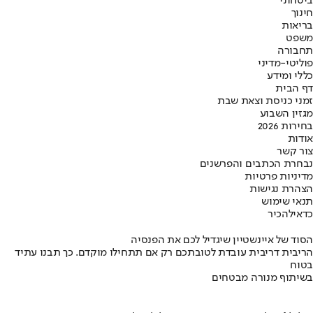
ביטחוני
חינוך
בריאות
משפט
תחבורה
פוליטי-מדיני
כללי ומידע
דף הבית
זמני כניסת וצאת שבת
מגזין השבוע
בחירות 2026
אודות
צור קשר
נבחרת הכתבים והפרשנים
מדיניות פרטיות
הצהרת נגישות
תנאי שימוש
כדאי
להכיר
הסוד של איינשטיין שיגדיל לכם את הפנסיה
הריבית דריבית עובדת לטובתכם רק אם תתחילו מוקדם. כך תבנו עתיד
בטוח
בשיתוף מנורה מבטחים