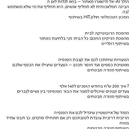
אל תישארו מאחור – בואו לגלות לאן ה-AI הולך
הבינה המלאכותית לא תחליף אנשים, היא תחליף את מי שלא משתמש
בה!
בשיתוף HIT,המכון הטכנולוגי חולון
מהפכת הרובוטיקה לבית
מהפכת הניקיון החכם: כל הבית נקי בלחיצת כפתור
בשיתוף רונלייט
הטעויות שיחתכו לכם את קצבת הפנסיה
ממשיכת כספים ועד חוסר תכנון – הצעדים שיצילו את הכסף שלכם
בשיתוף מנורה מבטחים
איך 200 ש"ח בחודש הופכים ל140 אלף ?
צעדים קטנים שיכולים לסגור את הבור הפנסיוני בין נשים לגברים
בשיתוף מנורה מבטחים
הסוד של איינשטיין שיגדיל לכם את הפנסיה
הריבית דריבית עובדת לטובתכם רק אם תתחילו מוקדם. כך תבנו עתיד
בטוח
בשיתוף מנורה מבטחים