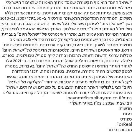
"ישראל היום" הוא גוף תקשורת שנוסד מתוך האמונה שהציבור הישראלי
ראוי לעיתונות טובה יותר, מאוזנת יותר ומדויקת יותר. עיתונות שמדברת
ולא צועקת. עיתונות אמינה, אובייקטיבית ועניינית. עיתונות אחרת וללא
תשלום. המהדורה המודפסת הראשונה פורסמה ב-30 ביולי 2007, וב-2010
הפך "ישראל היום" לעיתון הישראלי בעל שיעור החשיפה הגבוה ביותר בימי
חול. מו"ל העיתון היא ד"ר מרים אדלסון. העורך הראשי הוא עמר לחמנוביץ,
והעורך המייסד הוא עמוס רגב. אתרי האינטרנט של "ישראל היום" בעברית
ובאנגלית, כמו כן היישומונים (אפליקציות) לאנדרואיד ול-iOS, מציגים
חדשות מסביב לשעון, תוכן בלעדי, מבזקים ועדכונים, ניתוחים ופרשנויות,
וידיאו, פודקאסטים ושידורים חיים. פלטפורמות הדיגיטל של "ישראל היום"
כוללות ערוצי חדשות ודעות, תרבות ובידור, לייף סטייל, טכנולוגיה, ספורט,
כלכלה וצרכנות, בריאות, חיילים, אוכל, יהדות, תיירות ורכב. ב-2021 עלו
לאוויר האתר החדש והיישומון החדש של "ישראל היום" בעברית, במטרה
לספק לגולשים חוויה מהירה, עדכנית, בטוחה ונוחה. תכני המהדורה
המודפסת של העיתון זמינים גם באתר, במהדורה יומית מקוונת, ואפשר
לקבל אותם גם בניוזלטר. מועדון ההטבות הייחודי "הקליקה של ישראל
היום" מציע לגולשי האתר הנחות ומבצעים על מוצרים ושירותים. ישראל
היום פתוח להערות, לביקורת ולהצעות לשיפור מקהל הקוראים. פנו אלינו
במייל hayom@israelhayom.co.il.
יום שבת, 2.5.2026
ט"ו באייר תשפ"ו
חדשות
דעות
ספורט
ForReal
תרבות ובידור