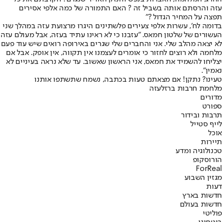
עזה והרסתם אותה בשביל זה ? האם התמורה של כמה אלפי אסירים
תפצה על המחיר הגדול ?"
בדומה לח', עשרות אלפי צעירים פלשתינים היגרו מרצועת עזה במהלך שני
העשורים של שלטון חמאס. "עזבנו כי לא ראינו עתיד בעזה, אבל מעולם עזה
לא יצאה מהלב שלי. אני והחברים שלי שגרים באירופה רואים שיש עוד פעם
מלחמה ולא רוצים לחזור כי אומרים לעצמנו אין תקווה, אין אופק. אבל אם
יצליחו להשמיד את חמאס, אני הראשון שאשוב. עד שלא נראה בעיניים לא
נאמין".
טעינו? נתקן! אם מצאתם טעות בכתבה, נשמח שתשתפו אותנו
מלחמת חרבות ברזל
עזה
מדורים
ספורט
תרבות ובידור
לייף סטייל
אוכל
תיירות
טכנולוגיה ומדע
הורוסקופ
ForReal
מגזין השבוע
דעות
חדשות בארץ
חדשות בעולם
פוליטי