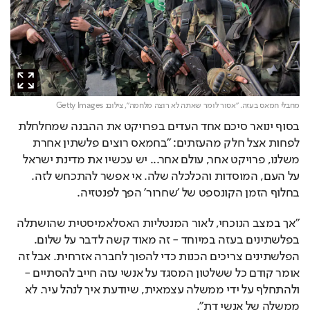
מחבלי חמאס בעזה. "אסור לומר שאתה לא רוצה מלחמה",
צילום: Getty Images
בסוף ינואר סיכם אחד העדים בפרויקט את ההבנה שמחלחלת 
לפחות אצל חלק מהעזתים: "בחמאס רוצים פלשתין אחרת 
משלנו, פרויקט אחר, עולם אחר... יש עכשיו את מדינת ישראל 
על העם, המוסדות והכלכלה שלה. אי אפשר להתכחש לזה. 
בחלוף הזמן הקונספט של 'שחרור' הפך לפנטזיה.
"אך במצב הנוכחי, לאור המנטליות האסלאמיסטית שהושתלה 
בפלשתינים בעזה במיוחד - זה מאוד קשה לדבר על שלום. 
הפלשתינים צריכים הכנות כדי להפוך לחברה אזרחית. אבל זה 
אומר קודם כל ששלטון המסגד על אנשי עזה חייב להסתיים - 
ולהתחלף על ידי ממשלה עצמאית, שיודעת איך לנהל עיר. לא 
ממשלה של אנשי דת".