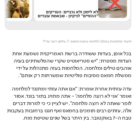
מאו
לא לימון ולא גרביים: הטריקים
נכש
"ההזויים" לניקיון - שבאמת עובדים
אינ
Loaded
: 
Unmute
100.00%
תיעוד התקיפות במהלך הלחימה במעוז חמאס // צילום: דובר צה"ל
בכל אופן, בעדות ששודרה ברשת האמריקנית נשמעת אחת 
העדות מספרת: "יש סטריאוטיפ שקרי שהפלשתינים בעזה 
אוהבים טילים ומלחמה. המלחמות בעזה מתנהלות על ידי 
ממשלת חמאס מסיבות פוליטיות שמשרתות רק אותם".
עדה עזתית אחרת אומרת: "אם אתה עזתי ומתנגד למלחמה 
ואומר 'אני לא רוצה מלחמה' - אתה מתויג בתור בוגד. אסור 
לומר שאתה לא רוצה מלחמה". יש לציין כי כי למרות דברים 
אלה, עזתים רבים תומכים בחמאס ואף חגגו ברחובות בעקבות 
טבח ה-7 באוקטובר. בין היתר בשל שנים שטיפת מוח.