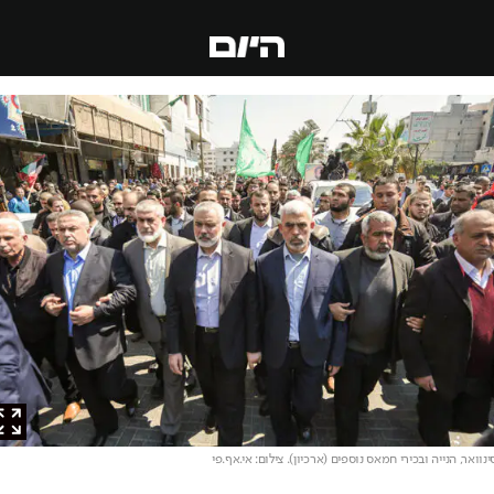
אר, הנייה ובכירי חמאס נוספים (ארכיון)
. צילום: אי.אף.פי