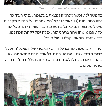
גנרטורים בשימוש חמאס בתוך ביה"ח שיפא,
צילום: דובר צה"ל
בהמשך לכך, וכשהמלחמה נמצאת בעיצומה, עזתי העיד כך 
לפני כמה ימים (18 באוקטובר): "המשפחות של חמאס מקבלות 
טיפול מקצועי. הם מקבלים תשומת לב רפואית יותר מכל אחד 
אחר. אם מישהו אחר צריך ניתוח, אז זה יכול לקחת המון זמן. 
כדי שנאמני חמאס יקבלו טיפול קודם".
העדויות שופכות אור גם על הדיכוי האכזרי של חמאס. "התעללו 
בבעל הבית שלנו - הם היו רבים. כל אחד מבני המשפחה שלי 
שהם תפסו נשלח לכלא. הם היכו אותם והתעללו בהם", סיפרה 
עזתית נוספת.