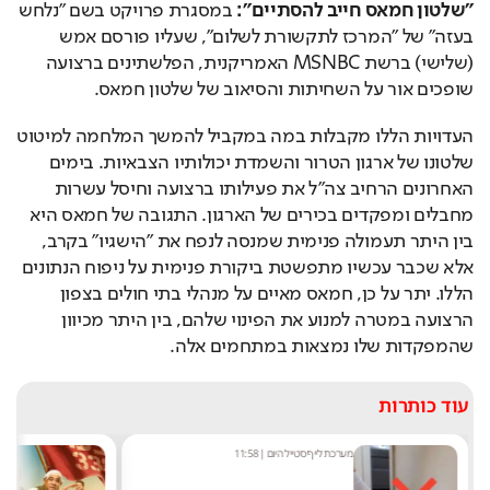
"שלטון חמאס חייב להסתיים":
 במסגרת פרויקט בשם "נלחש 
בעזה" של "המרכז לתקשורת לשלום", שעליו פורסם אמש 
(שלישי) ברשת MSNBC האמריקנית, הפלשתינים ברצועה 
שופכים אור על השחיתות והסיאוב של שלטון חמאס.
העדויות הללו מקבלות במה במקביל להמשך המלחמה למיטוט 
שלטונו של ארגון הטרור והשמדת יכולותיו הצבאיות. בימים 
האחרונים הרחיב צה"ל את פעילותו ברצועה וחיסל עשרות 
מחבלים ומפקדים בכירים של הארגון. התגובה של חמאס היא 
בין היתר תעמולה פנימית שמנסה לנפח את "הישגיו" בקרב, 
אלא שכבר עכשיו מתפשטת ביקורת פנימית על ניפוח הנתונים 
הללו. יתר על כן, חמאס מאיים על מנהלי בתי חולים בצפון 
הרצועה במטרה למנוע את הפינוי שלהם, בין היתר מכיוון 
שהמפקדות שלו נמצאות במתחמים אלה.
עוד כותרות
מערכת לייף סטייל היום
|
11:58
ישי ק