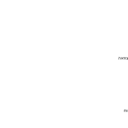
וואה
וח