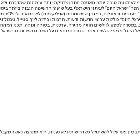
לעיתונות טובה יותר, מאוזנת יותר ומדויקת יותר. עיתונות שמדברת ולא צ
שלום. המהדורה המודפסת הראשונה פורסמה ב-30 ביולי 2007, וב-2010 הפך "ישראל היום" לעיתון הישראלי בעל שי
לחמנוביץ,
ל היום" כוללות ערוצי חדשות ודעות, תרבות ובידור, לייף סטייל, טכנולוגיה
ברית, במטרה לספק לגולשים חוויה מהירה, עדכנית, בטוחה ונוחה. תכני המה
ל היום" מציע לגולשי האתר הנחות ומבצעים על מוצרים ושירותים. ישראל 
תבכיין ואף עלול להשתולל כשדרישותיו לא נענות, הוא מתרצה כאשר מקבל