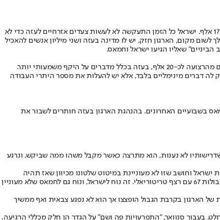
"אמרנו לישראלים: תנו לנו 50 אלף אישורי עבודה לתושבי הרצועה. רק טוב יצמח מזה. כל הזמן הם המשיכו להתנגד עד שבשנה האחרונה הסכימו לתת 17 אלף. ישראל כל הזמן התעקשה לא לעשות צעדים אזרחיים לעזה כדי לא
שום מקום, הארגון חזק, יש לו מדינה בעזה ושני מיליון אנשים להאכיל
הביניים" שאליו הגיעו ישראל וחמאס.
יקף משמעותי יותר.
לה דברים מינימליים בלבד, אלא יש להעלות את מספר היתרי העבודה
אס בשבועיים האחרונים. בהנהגת הארגון בעזה חותרים לשבור את
כשדרישותיו לא נענות, הוא מתרצה כאשר מקבל משהו ממה שביקש, ונרגע
ת ישראל וחושב שזו לא מעוניינת במיטוט שלטונו מכיוון שאז תהיה
אנרכיה טוטאלית ולא תהיה לה כתובת. שנית, הימצאותו בשלטון מנציחה את הפיצול בין עזה לרמאללה, מה שמונע מימוש הקמת מדינה פלשתינית בגבולות 67 עם רצף טריטוריאלי. זה נוח לישראל, ונוח גם לחמאס שלא מעוניין
של הארגון בקרבת הגבול הופצצו אך הוא לא נפגע צבאית ואף ממשיך
, בעבור סנוואר, "התפרעויות פה ושם" על הגדר הן חלק מכללי הרגיעה.