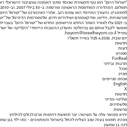
"ישראל היום" הוא גוף תקשורת שנוסד מתוך האמונה שהציבור הישראלי ראוי 
ת
ופרשנויות, וידיאו, פודקאסטים ושידורים חיים. פלטפורמות הדיגיטל של "ישרא
ב-2021 עלו לאוויר האתר החדש והיישומון החדש של "ישראל היום" בע
ואפשר לקבל אותם גם בניוזלטר. מועדון ההטבות הייחודי "הקליקה של ישרא
במייל hayom@israelhayom.co.il.
יום שבת, 25.4.2026
ח' באייר תשפ"ו
חדשות
דעות
ספורט
ForReal
תרבות ובידור
אוכל
מגזין
אנחנו מגייסים
English
X
חדשות
פוליטי-מדיני
פלשתינים
פרשנות
יחיא סנוואר עלה על השיטה: יצר תחושת דחיפות וגרם לכולם להילחץ
מנהיג חמאס בעזה שוב הצליח להתל בישראל והמתווכים • כמו ילד בגן שמ
דנה בן שמעון