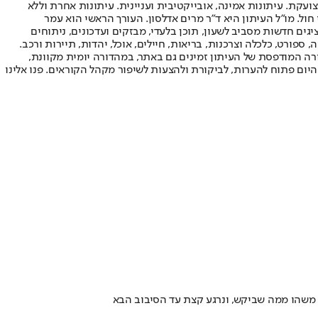
ועקת. עיתונות אמינה, אובייקטיבית ועניינית. עיתונות אחרת וללא
עור החשיפה הגבוה ביותר בימי חול. מו"ל העיתון היא ד"ר מרים אדלסון. העורך הראשי הוא עמר
 והעורך המייסד הוא עמוס רגב. אתרי האינטרנט של "ישראל היום" בעברית ובאנגלית, כמו כן היישומונים (אפליקציות) לאנדרואיד ול-iOS, מציגים חדשות מסביב לשעון, תוכן בלעדי, מבזקים ועדכונים, ניתוחים
, ספורט, כלכלה וצרכנות, בריאות, חיילים, אוכל, יהדות, תיירות ורכב.
דורה המודפסת של העיתון זמינים גם באתר, במהדורה יומית מקוונת,
היום פתוח להערות, לביקורת ולהצעות לשיפור מקהל הקוראים. פנו אלינו
 משהו ממה שביקש, ונרגע קצת עד הסיבוב הבא