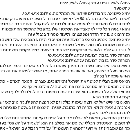
29/9/2023, 11:20
,עודכן
29/9/2023, 11:22
0
השמעה
יחיא סינוואר. מהבודדים שידעו על המתקפה, צילום: איי.אף.פי.
לתת פרס לחמאס וכדי להעניש אותו ולגרום לו להתקפל. והיום כבר יש מדינ
והוא יעשה הכל כדי לא לאבד את השלטון שלו במקביל להמשך ההתעצמות הצ
מניחים מטען ליד הגדר ומפוצצים: תיעוד מטריד בגבול עזה
יחיא סנוואר, מנהיג חמאס ברצועת עזה ומייסדי הזרוע הצבאית שלו חושב רחוק. בזמן שבישראל מ
בשיחות שמתנהלות מול ישראל בשנתיים האחרונות, הנציגים העזתים מסבי
ל-50 ו-60 אלף, ולאפשר פרויקטים לשיקום הרצועה כולל הקמת תשתיות וביצוע צעדים מהותיים ליצירת הזדמנויות תעסוקה לצעירים.
הפרות סדר בגבול רצועות עזה,צילום: איי.אף.פי
הפרות סדר בגבול רצועות עזה,צילום: איי.אף.פי
נושאים אלו עלו שוב בשיחות התיווך שהתנהלו מול הקטארים והמצרים למ
המצור מעל הרצועה, ואם אי אפשר במכה אחת, אז אפשר לעשות את זה בצע
האיש שמהתל בכולם
חמאס שוב הצליח לכופף את ישראל והמתווכים. מצרים, קטאר, האו"ם - כול
מנהיג חמאס יחיא סנוואר. פיצח את השיטה// צילום: אי.אף.פי,
סנוואר עלה על השיטה. הוא יצר תחושת דחיפות וגרם לכולם להילחץ כשהו
קצת עד הסיבוב הבא.
הוא מבין שישראל לא רוצה עימות כולל וגם לא חפצה להפילו. זה טוב לאגו 
לתת מתנות לאבו מאזן.
במבחן התוצאה, חמאס לא שילם מחיר על הפרובוקציות המתוכננות שלו ואש
להתעצם. האינטרס הכללי של סנוואר בשלב זה הוא "לשמור על השקט" בעזה 
מה גם שמבחינתו, אירועי "המחאה העממית" על גדר הגבול עם ישראל - אינ