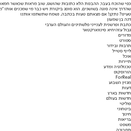
כפי שהוכח בעבר, ההבנות הלא כתובות שהושגו, שוב מראות שכאשר חמאס רוצ
שהדרך אינה סוגה בשושנים, הוא סופג ביקורת ויש כבר מי שמכנים אותו "מ
טעינו? נתקן! אם מצאתם טעות בכתבה, נשמח שתשתפו אותנו
דנה בן שמעון
כתבת ופרשנית לענייני פלשתינים והעולם הערבי
גבול עזה
יחיא סינוואר
קטאר
מדורים
ספורט
תרבות ובידור
לייף סטייל
אוכל
תיירות
טכנולוגיה ומדע
הורוסקופ
ForReal
מגזין השבוע
דעות
חדשות בארץ
חדשות בעולם
פוליטי
ביטחוני
חינוך
בריאות
משפט
תחבורה