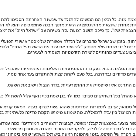
יות אחרת שיוצאת מהקונספציה הזאת מתוך הבנה שחמאס פה והוא לא הולך ל
באית שלו", כך סיכם תושב רצועת עזה בשיחה עם "ישראל היום" את "מצב 
דברים על הגדלה אפשרית של מספר אישורי הפועלים מהרצועה לכ-20 אלף, בעזה בכלל מדברים על ה
רים לבני שיחם שלא מספיק "להשאיר את עזה עם הראש מעל המים" ולספק 
ניעת הסלמה בגבול בעקבות ההתפרעויות האלימות היומיומיות שהוביל חמ
דים מדודים ובהדרגה. בכל פעם לקחת קצת ולהתקדם צעד אחד נוסף.
ם התחננו אליו שיפסיק את ההתפרעויות בגדר הגבול וישיב את השקט.
א מהתל בכל השחקנים סביבו. כמו ילד בגן שמתבכיין ואף עלול להשתולל 
של סנוואר, אך גם לתמורות המדיניות שהוא עשוי לגרוף בעזה. חמאס קורא א
ר בוצעו באמצעות קבלני משנה, קבוצות "הצעירים המורדים". כמה עמדות 
כדי לתת דחיפה לכלכלה, ולמקד את הטרור ביהודה ושומרון וירושלים.
ם הפרה של השקט. בזמן שהמונח רגיעה בישראל משמעו שקט ביטחוני מוחלט