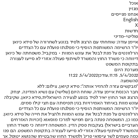
אוכל
מגזין
אנחנו מגייסים
English
X
חדשות
פוליטי-מדיני
איימן עודה: שוחחתי עם הרצוג ולפיד בנוגע לשחרורה של פידא כיואן
יו"ר הרשימה המשותפת הוסיף כי מפלגתו פועלת עם כל הצדדים
הרלוונטים על מנת לבטל את עונש המוות • במקביל, משפחתה של כיואן
דיווחה כי משרד החוץ והמשרד לשיתוף פעולה אזורי לא סייעו לעצורה
בתקופת המשפט
מערכת היום
5/4/2022, 11:15
,עודכן
5/4/2022, 11:22
0
השמעה
"מבקשים עזרה להחזיר אותה": פידא קיואן, צילום: ללא
חבר הכנסת איימן עודה, שוחח היום (שלישי) עם נשיא המדינה, יצחק
הרצוג ושר החוץ יאיר לפיד בנוגע לצעירה הישראלית,
פידא כיואן, שקיבלה
עונש מוות באיחוד האמירויות בגין תפיסתה עם חצי קילו סמים
.
יו"ר הרשימה המשותפת הוסיף כי מפלגתו פועלת עם כל הצדדים
הרלוונטים על מנת לבטל את עונש המוות ולהציל את חייה של פידא כיואן.
כמו כן, המשפחה פנתה ביום חמישי למרכז מוסאוא (זכויות האזרחים
הערביים בישראל) בעקבות פסק הדין. המשפחה דיווחה כי משרד החוץ
והמשרד לשיתוף פעולה אזורי לא סייעו לעצורה בתקופת המשפט. הם פנו
כמה פעמים לשר עיסואי פריג' ולמשרד החוץ שהבטיחו שהנושא יטופל, אך