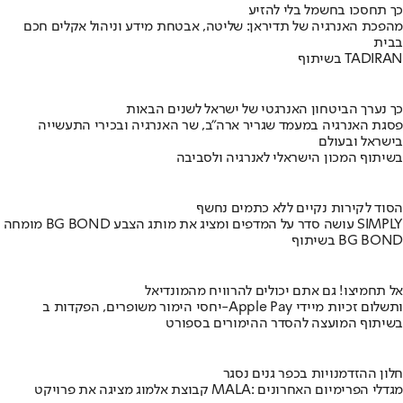
כך תחסכו בחשמל בלי להזיע
מהפכת האנרגיה של תדיראן: שליטה, אבטחת מידע וניהול אקלים חכם
בבית
בשיתוף TADIRAN
כך נערך הביטחון האנרגטי של ישראל לשנים הבאות
פסגת האנרגיה במעמד שגריר ארה"ב, שר האנרגיה ובכירי התעשייה
בישראל ובעולם
בשיתוף המכון הישראלי לאנרגיה ולסביבה
הסוד לקירות נקיים ללא כתמים נחשף
מומחה BG BOND עושה סדר על המדפים ומציג את מותג הצבע SIMPLY
בשיתוף BG BOND
אל תחמיצו! גם אתם יכולים להרוויח מהמונדיאל
יחסי הימור משופרים, הפקדות ב-Apple Pay ותשלום זכיות מיידי
בשיתוף המועצה להסדר ההימורים בספורט
חלון ההזדמנויות בכפר גנים נסגר
קבוצת אלמוג מציגה את פרויקט MALA: מגדלי הפרימיום האחרונים