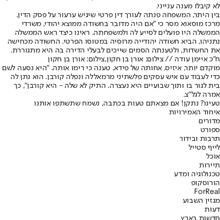
לא קיבלו מענה ענייני.
בין היתר, המשפחה פנתה לעורך דין פרטי שיגיש ערעור על פסק הדין.
מרכז מוסאוא מסר כי "אם היה מדובר בחשודה ממוצא יהודי, משרדי
הממשלה היו פועלים לסייע לה ולמשפחתה. ראינו כיצד ראש הממשלה
נתניהו, הביא חשודה יהודייה מרוסיה במטוסו הפרטי. החשודה מכחישה
את החשדות, ולטענתה הסמים שייכים לבעלי הדירה בה היא מתגוררת.
ח"כ איימן עודה // צילום: אורן בן חקון,צילום: אורן בן חקון
מוקדם יותר, איזיס, אחותה של פידא, טענה כי רימו אותה. "היא נסעה לשם
כדי לעבוד עם איש עסקים פלשתיני מרמאללה ונפלה קורבן. הוא נתן לה
בית לגור בו ותוך שבועיים היא נעצרה. התיק לא שלה - היא קורבן", כך
אמרה לגל"צ.
טעינו? נתקן! אם מצאתם טעות בכתבה, נשמח שתשתפו אותנו
איחוד האמירויות
מדורים
ספורט
תרבות ובידור
לייף סטייל
אוכל
תיירות
טכנולוגיה ומדע
הורוסקופ
ForReal
מגזין השבוע
דעות
חדשות בארץ