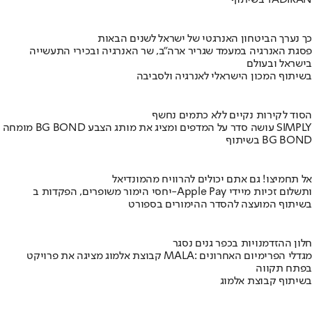
בשיתוף TADIRAN
כך נערך הביטחון האנרגטי של ישראל לשנים הבאות
פסגת האנרגיה במעמד שגריר ארה"ב, שר האנרגיה ובכירי התעשייה
בישראל ובעולם
בשיתוף המכון הישראלי לאנרגיה ולסביבה
הסוד לקירות נקיים ללא כתמים נחשף
מומחה BG BOND עושה סדר על המדפים ומציג את מותג הצבע SIMPLY
בשיתוף BG BOND
אל תחמיצו! גם אתם יכולים להרוויח מהמונדיאל
יחסי הימור משופרים, הפקדות ב-Apple Pay ותשלום זכיות מיידי
בשיתוף המועצה להסדר ההימורים בספורט
חלון ההזדמנויות בכפר גנים נסגר
קבוצת אלמוג מציגה את פרויקט MALA: מגדלי הפרימיום האחרונים
בפתח תקווה
בשיתוף קבוצת אלמוג