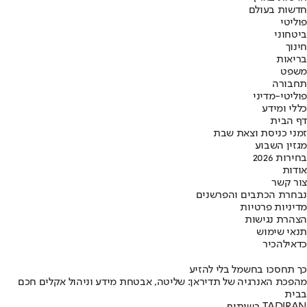
חדשות בעולם
פוליטי
ביטחוני
חינוך
בריאות
משפט
תחבורה
פוליטי-מדיני
כללי ומידע
דף הבית
זמני כניסת וצאת שבת
מגזין השבוע
בחירות 2026
אודות
צור קשר
נבחרת הכתבים והפרשנים
מדיניות פרטיות
הצהרת נגישות
תנאי שימוש
כדאי
להכיר
כך תחסכו בחשמל בלי להזיע
מהפכת האנרגיה של תדיראן: שליטה, אבטחת מידע וניהול אקלים חכם
בבית