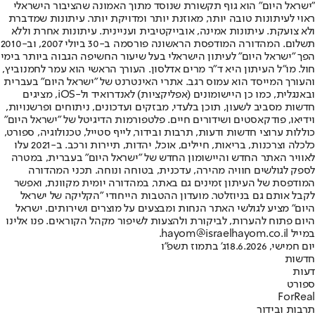
"ישראל היום" הוא גוף תקשורת שנוסד מתוך האמונה שהציבור הישראלי
ראוי לעיתונות טובה יותר, מאוזנת יותר ומדויקת יותר. עיתונות שמדברת
ולא צועקת. עיתונות אמינה, אובייקטיבית ועניינית. עיתונות אחרת וללא
תשלום. המהדורה המודפסת הראשונה פורסמה ב-30 ביולי 2007, וב-2010
הפך "ישראל היום" לעיתון הישראלי בעל שיעור החשיפה הגבוה ביותר בימי
חול. מו"ל העיתון היא ד"ר מרים אדלסון. העורך הראשי הוא עמר לחמנוביץ,
והעורך המייסד הוא עמוס רגב. אתרי האינטרנט של "ישראל היום" בעברית
ובאנגלית, כמו כן היישומונים (אפליקציות) לאנדרואיד ול-iOS, מציגים
חדשות מסביב לשעון, תוכן בלעדי, מבזקים ועדכונים, ניתוחים ופרשנויות,
וידיאו, פודקאסטים ושידורים חיים. פלטפורמות הדיגיטל של "ישראל היום"
כוללות ערוצי חדשות ודעות, תרבות ובידור, לייף סטייל, טכנולוגיה, ספורט,
כלכלה וצרכנות, בריאות, חיילים, אוכל, יהדות, תיירות ורכב. ב-2021 עלו
לאוויר האתר החדש והיישומון החדש של "ישראל היום" בעברית, במטרה
לספק לגולשים חוויה מהירה, עדכנית, בטוחה ונוחה. תכני המהדורה
המודפסת של העיתון זמינים גם באתר, במהדורה יומית מקוונת, ואפשר
לקבל אותם גם בניוזלטר. מועדון ההטבות הייחודי "הקליקה של ישראל
היום" מציע לגולשי האתר הנחות ומבצעים על מוצרים ושירותים. ישראל
היום פתוח להערות, לביקורת ולהצעות לשיפור מקהל הקוראים. פנו אלינו
במייל hayom@israelhayom.co.il.
יום חמישי, 18.6.2026
ג' בתמוז תשפ"ו
חדשות
דעות
ספורט
ForReal
תרבות ובידור