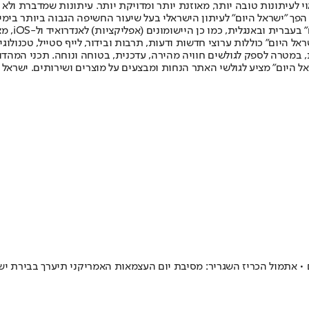
לעיתונות טובה יותר, מאוזנת יותר ומדויקת יותר. עיתונות שמדברת ולא צ
שלום. המהדורה המודפסת הראשונה פורסמה ב-30 ביולי 2007, וב-2010 הפך "ישראל היום" לעיתון הישראלי בעל שי
לחמנוביץ,
ל היום" כוללות ערוצי חדשות ודעות, תרבות ובידור, לייף סטייל, טכנולוגיה
ברית, במטרה לספק לגולשים חוויה מהירה, עדכנית, בטוחה ונוחה. תכני המה
ל היום" מציע לגולשי האתר הנחות ומבצעים על מוצרים ושירותים. ישראל 
 • אתמול הכריז השגריר: מסיבת יום העצמאות האמריקני תיערך בבירת יש