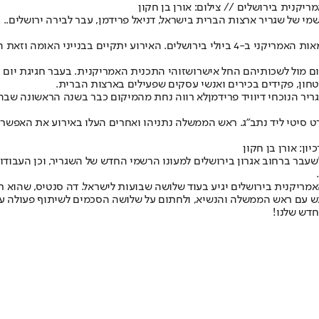
ריקנית בירושלים // צילום: אורן בן חקון
שמי של שגריר ארצות הברית בישראל, דניאל פרידמן, עבר לבירה ירושלים..
לראשונה את חגיגות יום העצמאות האמריקני ב-4 ביולי בירושלים. האירוע
ם מול לשכותיהם החל אישרו
שזוהי התכנית האמריקנית
. בעבר חגיגת יום
חון, פקידים בכירים ואנשי עסקים שפעילים בארצות הברית.
יר הנוכחי דיוויד פרידמן
לא רווה נחת מהמיקום כבר בשנה הראשונה שבה 
יטי ליד נתב"ג. ראש הממשלה נתניהו ואחרים העלו באירוע את האפשרות
ן: אורן בן חקון
בר ברחוב אגרון בירושלים למעונו הרשמי החדש של השגריר, וכן העבודות
אמריקנית בירושלים יגיע בעוד שלושה שבועות לישראל. דה סנטיס, שהוא תו
יפגש עם ראש הממשלה והנשיא, ולחתום על שלושה הסכמים לשיתוף פעולה ע
חדש שלנו
!