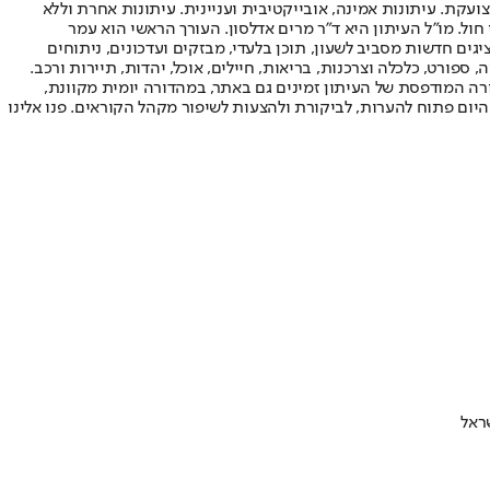
ועקת. עיתונות אמינה, אובייקטיבית ועניינית. עיתונות אחרת וללא
עור החשיפה הגבוה ביותר בימי חול. מו"ל העיתון היא ד"ר מרים אדלסון. העורך הראשי הוא עמר
 והעורך המייסד הוא עמוס רגב. אתרי האינטרנט של "ישראל היום" בעברית ובאנגלית, כמו כן היישומונים (אפליקציות) לאנדרואיד ול-iOS, מציגים חדשות מסביב לשעון, תוכן בלעדי, מבזקים ועדכונים, ניתוחים
, ספורט, כלכלה וצרכנות, בריאות, חיילים, אוכל, יהדות, תיירות ורכב.
דורה המודפסת של העיתון זמינים גם באתר, במהדורה יומית מקוונת,
היום פתוח להערות, לביקורת ולהצעות לשיפור מקהל הקוראים. פנו אלינו
ראל