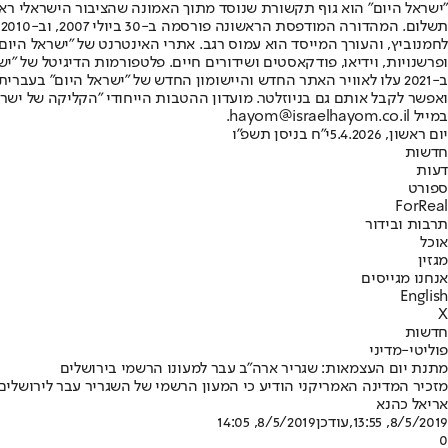
"ישראל היום" הוא גוף תקשורת שנוסד מתוך האמונה שהציבור הישראלי ראוי 
ת
ופרשנויות, וידיאו, פודקאסטים ושידורים חיים. פלטפורמות הדיגיטל של "ישרא
ב-2021 עלו לאוויר האתר החדש והיישומון החדש של "ישראל היום" בע
ואפשר לקבל אותם גם בניוזלטר. מועדון ההטבות הייחודי "הקליקה של ישרא
במייל hayom@israelhayom.co.il.
יום ראשון, 5.4.2026
י"ח בניסן תשפ"ו
חדשות
דעות
ספורט
ForReal
תרבות ובידור
אוכל
מגזין
אנחנו מגייסים
English
X
חדשות
פוליטי-מדיני
מתנת יום העצמאות: שגריר ארה"ב עבר למעונו הרשמי בירושלים
מזכיר המדינה האמריקני הודיע כי המעון הרשמי של השגריר עבר לירושלים
אריאל כהנא
8/5/2019, 13:55
,עודכן
8/5/2019, 14:05
0