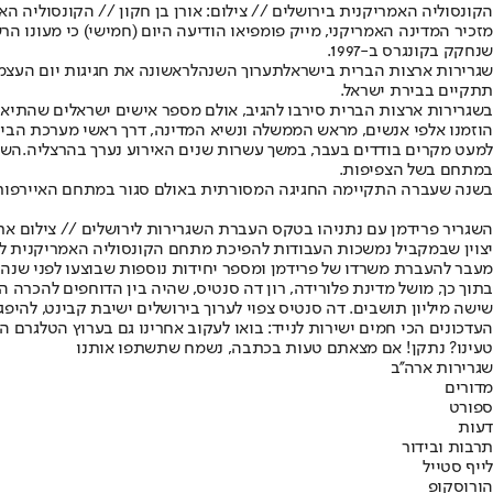
הקונסוליה האמריקנית בירושלים // צילום: אורן בן חקון // הקונסוליה האמ
מזכיר המדינה האמריקני, מייק פומפיאו הודיעה היום (חמישי) כי מעונו הר
שנחקק בקונגרס ב-1997.
שגרירות ארצות הברית בישראל
תערוך השנה
תתקיים בבירת ישראל.
בשגרירות ארצות הברית סירבו להגיב, אולם מספר אישים ישראלים שהתיאו
הוזמנו אלפי אנשים, מראש הממשלה ונשיא המדינה, דרך ראשי מערכת הביט
למעט מקרים בודדים בעבר, במשך עשרות שנים האירוע נערך בהרצליה.
השגר
במתחם בשל הצפיפות.
בשנה שעברה התקיימה החגיגה המסורתית באולם סגור במתחם האיירפורט ס
השגריר פרידמן עם נתניהו בטקס העברת השגרירות לירושלים // צילום ארכיו
יצוין שבמקביל נמשכות העבודות להפיכת מתחם הקונסוליה האמריקנית לשע
מעבר להעברת משרדו של פרידמן ומספר יחידות נוספות שבוצעו לפני שנה.
בתוך כך, מושל מדינת פלורידה, רון דה סנטיס, שהיה בין הדוחפים להכרה ה
שישה מיליון תושבים. דה סנטיס צפוי לערוך בירושלים ישיבת קבינט, לה
העדכונים הכי חמים ישירות לנייד: בואו לעקוב אחרינו גם בערוץ הטלגרם ה
טעינו? נתקן! אם מצאתם טעות בכתבה, נשמח שתשתפו אותנו
שגרירות ארה''ב
מדורים
ספורט
דעות
תרבות ובידור
לייף סטייל
הורוסקופ