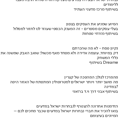
נבחרת ישראל הצעירה במדעים מעניקה חוויה שהיא הרבה מעבר
ללימודים
בשיתוף מרכז מדעני העתיד
הסיוע שמניע את העסקים בצפון
בעלי עסקים מספרים - זה המענק הכספי שעוזר לנו לחזור למסלול
בשיתוף מזרחי טפחות
נקיון פסח - לא מה שהכרתם
דק במיוחד, עוצמה אדירה ולא מפחד מאף מכשול: שואב האבק שמשנה את
כללי המשחק
בשיתוף Dreame
מהמרכז לגולן: המהפכה של קצרין
מה מושך יותר ויותר ישראלים למטרופולין המתפתח של האזור היפה
במדינה?
בשיתוף אבני דרך וי.ד ברזאני
הזדמנות אחרונה להצטרף לנבחרות ישראל במדעים
בואו להכיר את חברי נבחרות ישראל במדעים שכבר מחכים לכם –
המיונים בעיצומם