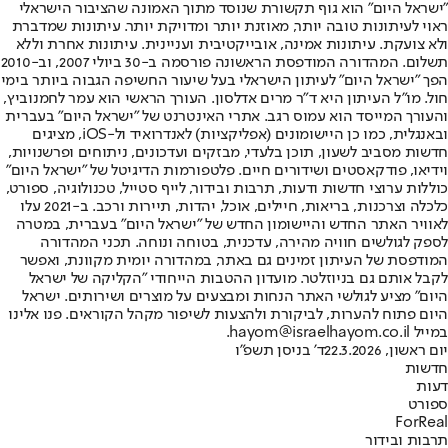
"ישראל היום" הוא גוף תקשורת שנוסד מתוך האמונה שהציבור הישראלי
ראוי לעיתונות טובה יותר, מאוזנת יותר ומדויקת יותר. עיתונות שמדברת
ולא צועקת. עיתונות אמינה, אובייקטיבית ועניינית. עיתונות אחרת וללא
תשלום. המהדורה המודפסת הראשונה פורסמה ב-30 ביולי 2007, וב-2010
הפך "ישראל היום" לעיתון הישראלי בעל שיעור החשיפה הגבוה ביותר בימי
חול. מו"ל העיתון היא ד"ר מרים אדלסון. העורך הראשי הוא עמר לחמנוביץ,
והעורך המייסד הוא עמוס רגב. אתרי האינטרנט של "ישראל היום" בעברית
ובאנגלית, כמו כן היישומונים (אפליקציות) לאנדרואיד ול-iOS, מציגים
חדשות מסביב לשעון, תוכן בלעדי, מבזקים ועדכונים, ניתוחים ופרשנויות,
וידיאו, פודקאסטים ושידורים חיים. פלטפורמות הדיגיטל של "ישראל היום"
כוללות ערוצי חדשות ודעות, תרבות ובידור, לייף סטייל, טכנולוגיה, ספורט,
כלכלה וצרכנות, בריאות, חיילים, אוכל, יהדות, תיירות ורכב. ב-2021 עלו
לאוויר האתר החדש והיישומון החדש של "ישראל היום" בעברית, במטרה
לספק לגולשים חוויה מהירה, עדכנית, בטוחה ונוחה. תכני המהדורה
המודפסת של העיתון זמינים גם באתר, במהדורה יומית מקוונת, ואפשר
לקבל אותם גם בניוזלטר. מועדון ההטבות הייחודי "הקליקה של ישראל
היום" מציע לגולשי האתר הנחות ומבצעים על מוצרים ושירותים. ישראל
היום פתוח להערות, לביקורת ולהצעות לשיפור מקהל הקוראים. פנו אלינו
במייל hayom@israelhayom.co.il.
יום ראשון, 22.3.2026
ד' בניסן תשפ"ו
חדשות
דעות
ספורט
ForReal
תרבות ובידור