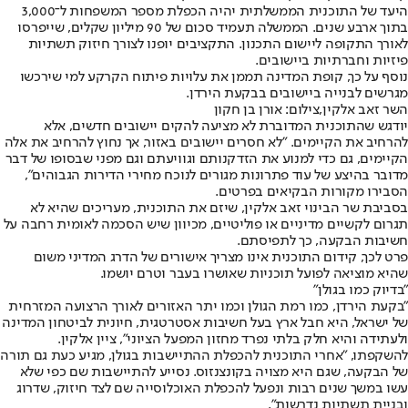
היעד של התוכנית הממשלתית יהיה הכפלת מספר המשפחות ל־3,000
בתוך ארבע שנים. הממשלה תעמיד סכום של 90 מיליון שקלים, שייפרסו
לאורך התקופה ליישום התכנון. התקציבים יופנו לצורך חיזוק תשתיות
פיזיות וחברתיות ביישובים.
נוסף על כך, קופת המדינה תממן את עלויות פיתוח הקרקע למי שירכשו
מגרשים לבנייה ביישובים בבקעת הירדן.
השר זאב אלקין,צילום: אורן בן חקון
יודגש שהתוכנית המדוברת לא מציעה להקים יישובים חדשים, אלא
להרחיב את הקיימים. "לא חסרים יישובים באזור, אך נחוץ להרחיב את אלה
הקיימים, גם כדי למנוע את הזדקנותם וגוויעתם וגם מפני שבסופו של דבר
מדובר בהיצע של עוד פתרונות מגורים לנוכח מחירי הדירות הגבוהים",
הסבירו מקורות הבקיאים בפרטים.
בסביבת שר הבינוי זאב אלקין, שיזם את התוכנית, מעריכים שהיא לא
תגרום לקשיים מדיניים או פוליטיים, מכיוון שיש הסכמה לאומית רחבה על
חשיבות הבקעה, כך לתפיסתם.
פרט לכך, קידום התוכנית אינו מצריך אישורים של הדרג המדיני משום
שהיא מוציאה לפועל תוכניות שאושרו בעבר וטרם יושמו.
"בדיוק כמו בגולן"
"בקעת הירדן, כמו רמת הגולן וכמו יתר האזורים לאורך הרצועה המזרחית
של ישראל, היא חבל ארץ בעל חשיבות אסטרטגית, חיונית לביטחון המדינה
ולעתידה והיא חלק בלתי נפרד מחזון המפעל הציוני", ציין אלקין.
להשקפתו, "אחרי התוכנית להכפלת ההתיישבות בגולן, מגיע כעת גם תורה
של הבקעה, שגם היא מצויה בקונצנזוס. נסייע להתיישבות שם כפי שלא
עשו במשך שנים רבות ונפעל להכפלת האוכלוסייה שם לצד חיזוק, שדרוג
ובניית תשתיות נדרשות".