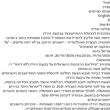
אוכל
מגזין
אנחנו מגייסים
English
X
חדשות
פוליטי-מדיני
התוכנית להכפלת ההתיישבות בבקעת הירדן
יוזמת השר אלקין: להגדיל את המספר ל-3,000 משפחות בתוך 4 שנים •
המטרה: הצערת האוכלוסייה • יישובים יורחבו, אך לא ייבנו חדשים • "על
הבקעה יש קונצנזוס"
אריאל כהנא
19/10/2021, 20:04
,עודכן
20/10/2021, 06:19
0
השמעה
נתניהו: "נחיל את הריבונות הישראלית על בקעת הירדן ללא דיחוי" //
צילום: משה בן שמחון
משרד הבינוי מגבש הצעת החלטה להכפלת מספר המתיישבים הישראלים
לאורך שטחה של בקעת הירדן.
הצעת ההחלטה תובא לממשלה רק לאחר אישור תקציב המדינה בכנסת,
אך עוד לפני סיום שנת העבודה 2021. כך מסרו ל"ישראל היום" בכירים
בממשלה. למהלך שותפים משרדי ראש הממשלה, האוצר והפנים, והשרים
העומדים בראשם, אביגדור ליברמן ואיילת שקד.
יישובים קטנים
בבקעת הירדן מתגוררות כיום כ־1,500 משפחות - מרביתן ביישובים
קטנים שבחלק מהמקרים סובלים מהזדקנות האוכלוסייה.