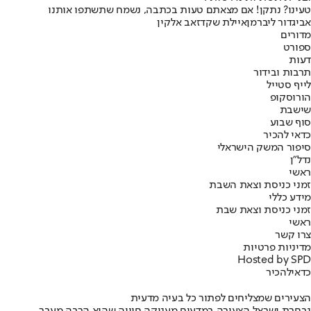
טעינו? נתקן! אם מצאתם טעות בכתבה, נשמח שתשתפו אותנו
אביגדור ליברמן
איילת שקד
זאב אלקין
מדורים
ספורט
דעות
תרבות ובידור
לייף סטייל
הורוסקופ
שישבת
סוף שבוע
כדאי להכיר
סיפור המשק הישראלי
נדל"ן
ראשי
זמני כניסת וצאת השבת
מידע כללי
זמני כניסת וצאת שבת
ראשי
צרו קשר
מדיניות פרטיות
Hosted by SPD
כדאי
להכיר
הצעירים שמצליחים לפתור כל בעיה מדעית