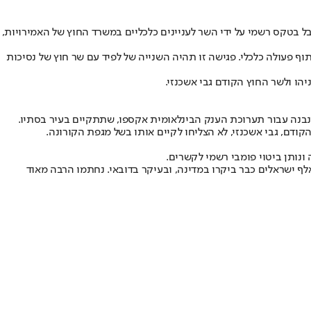
בל בטקס רשמי על ידי השר לעניינים כלכליים במשרד החוץ של האמירויות,
ף פעולה כלכלי. פגישה זו תהיה השנייה של לפיד עם שר חוץ של נסיכות
הו ולשר החוץ הקודם גבי אשכנזי.
נבנה עבור תערוכת הענק הבינלאומית אקספו, שתתקיים בעיר בסתיו.
ודם, גבי אשכנזי, לא הצליחו לקיים אותו בשל מגפת הקורונה.
נותן ביטוי פומבי רשמי לקשרים.
 התפתחות הקשרים בין ישראל לבין האמירויות פשוט מדהים", התלהב דובר משרד החוץ, ליאור חייט, בתדרוך לתקשורת לקראת הנסיעה. "200 אלף ישראלים כבר ביקרו במדינה, ובעיקר בדובאי. נחתמו הרבה מאוד