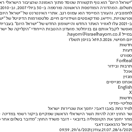
"ישראל היום" הוא גוף תקשורת שנוסד מתוך האמונה שהציבור הישראלי ראוי 
ת
ופרשנויות, וידיאו, פודקאסטים ושידורים חיים. פלטפורמות הדיגיטל של "ישרא
ב-2021 עלו לאוויר האתר החדש והיישומון החדש של "ישראל היום" בע
ואפשר לקבל אותם גם בניוזלטר. מועדון ההטבות הייחודי "הקליקה של ישרא
במייל hayom@israelhayom.co.il.
יום חמישי, 19.3.2026
א' בניסן תשפ"ו
חדשות
דעות
ספורט
ForReal
תרבות ובידור
אוכל
מגזין
אנחנו מגייסים
English
X
חדשות
פוליטי-מדיני
לפיד נחת באבו דאבי: יחנוך את שגרירות ישראל
שר החוץ יזכה להיות השר הישראלי הראשון שמקיים ביקור רשמי במדינה • 
מחר יחנוך את הקונסוליה בדובאי • דובר משרד החוץ: "מדובר בשלום אחר 
אריאל כהנא
אבו דאבי
28/6/2021, 21:07
,עודכן
29/6/2021, 09:59