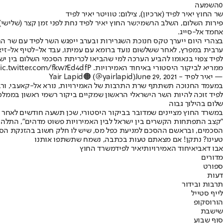
0
השמעה
שר החוץ יאיר לפיד (ארכיון), צילום: טוויטר יאיר לפיד
פירות השלום, השלב הרשמי:
שר החוץ יאיר לפיד נחת לפני זמן קצר (שלישי
אחמד אל-סייג.
בצהרי היום ייערך טקס חנוכת השגרירות ובערב ייפגש השר לפיד עם שר החו
ערבית במפרץ, לאחר ששלשום נועד ברומא עם עמיתו, עבד אל-לטיף אל-זיאנ
לפיד צפוי בנאומו להביע הערכה למי שהביאו לכריתת הסכמי השלום בין ישר
ממריא לביקור היסטורי באיחוד האמירויות. 🇮🇱
ic.twitter.com/fkw7Ed4dfP
— יאיר לפיד - Yair Lapid🟠 (@yairlapid)
June 29, 2021
במעמד החנוכה תשתתף שרת התרבות של האמירויות, נורא אל-קאעבי, ורב מ
לפיד זוכה להיות השר הישראלי הראשון שמקיים ביקור רשמי ראשון בממלכה
שלום בהילוך גבוה
במשרד החוץ מציינים שמדובר בביקור היסטורי, שכן תשעה חודשים לאחר ה
הסכמים, ובראשם ההסכם למניעת כפל מס, שיש לו חלק חשוב בהזנקת הסחר
טעינו? נתקן! אם מצאתם טעות בכתבה, נשמח שתשתפו אותנו
אבו דאבי
איחוד האמירויות
יאיר לפיד
משרד החוץ
מדורים
ספורט
דעות
תרבות ובידור
לייף סטייל
הורוסקופ
שישבת
סוף שבוע