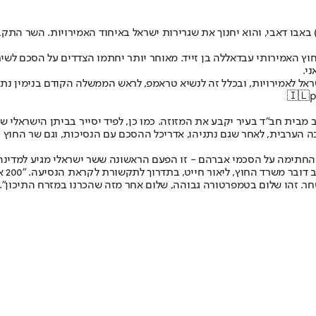
) באבו דאבי, והוא יחנוך את שגרירות ישראל באיחוד האמירויות. השר התק
ץ האמירותי עבדאללה בן זייד. מאוחר יותר יחתמו הצדדים על הסכם לשיתו
י.
אל לאמירויות, ובכלל זה לנשיא טראמפ, לראש הממשלה הקודם בנימין נתני
p
בית חב"ד בעיר יקבע את המזוזה. כמו כן, לפיד יסייר בביתן הישראלי ש
 הערבית, לאחר שגם נתניהו, אדריכל ההסכם עם הנסיכות, וגם שר החוץ הק
חתימה על הסכמי אברהם - זו הפעם הראשונה ששר ישראלי מגיע למדינה ו
"קצב
. זהו שלום בטמפרטורה גבוהה, שלום אחר מזה שהכרנו במזרח התיכון".