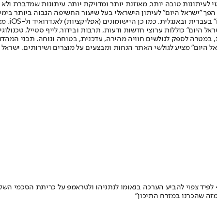
לעיתונות טובה יותר, מאוזנת יותר ומדויקת יותר. עיתונות שמדברת ולא צ
שלום. המהדורה המודפסת הראשונה פורסמה ב-30 ביולי 2007, וב-2010 הפך "ישראל היום" לעיתון הישראלי בעל שי
לחמנוביץ,
ל היום" כוללות ערוצי חדשות ודעות, תרבות ובידור, לייף סטייל, טכנולוגיה
ברית, במטרה לספק לגולשים חוויה מהירה, עדכנית, בטוחה ונוחה. תכני המה
ל היום" מציע לגולשי האתר הנחות ומבצעים על מוצרים ושירותים. ישראל 
לפיד צפוי להביע הערכה בנאומו לנתניהו ולטראמפ על כריתת הסכמי השלו
מזה שהכרנו במזרח התיכון"