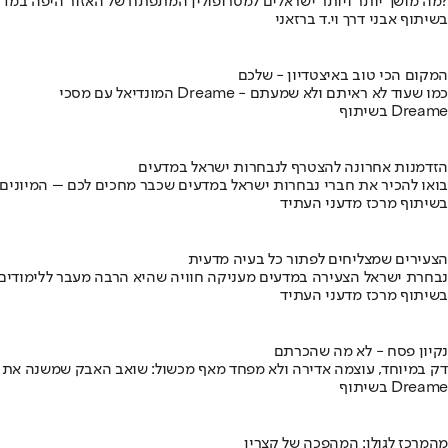
מה מושך יותר ויותר ישראלים למטרופולין המתפתח של האזור היפה במדינה?
בשיתוף אבני דרך וי.ד ברזאני
המקום הכי טוב באיצטדיון - שלכם
המונדיאל עם מסכי Dreame - כמו שעוד לא ראיתם ולא שמעתם
בשיתוף Dreame
הזדמנות אחרונה להצטרף לנבחרות ישראל במדעים
בואו להכיר את חברי נבחרות ישראל במדעים שכבר מחכים לכם – המיונים
בשיתוף מרכז מדעני העתיד
הצעירים שמצליחים לפתור כל בעיה מדעית
נבחרת ישראל הצעירה במדעים מעניקה חוויה שהיא הרבה מעבר ללימודים
בשיתוף מרכז מדעני העתיד
נקיון פסח - לא מה שהכרתם
דק במיוחד, עוצמה אדירה ולא מפחד מאף מכשול: שואב האבק שמשנה את
בשיתוף Dreame
מהמרכז לגולן: המהפכה של קצרין