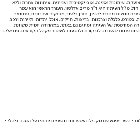
ועקת. עיתונות אמינה, אובייקטיבית ועניינית. עיתונות אחרת וללא
עור החשיפה הגבוה ביותר בימי חול. מו"ל העיתון היא ד"ר מרים אדלסון. העורך הראשי הוא עמר
 והעורך המייסד הוא עמוס רגב. אתרי האינטרנט של "ישראל היום" בעברית ובאנגלית, כמו כן היישומונים (אפליקציות) לאנדרואיד ול-iOS, מציגים חדשות מסביב לשעון, תוכן בלעדי, מבזקים ועדכונים, ניתוחים
, ספורט, כלכלה וצרכנות, בריאות, חיילים, אוכל, יהדות, תיירות ורכב.
דורה המודפסת של העיתון זמינים גם באתר, במהדורה יומית מקוונת,
היום פתוח להערות, לביקורת ולהצעות לשיפור מקהל הקוראים. פנו אלינו
ם • השר ייפגש עם מקבילו האמירותי והשניים יחתמו על הסכם כלכלי •