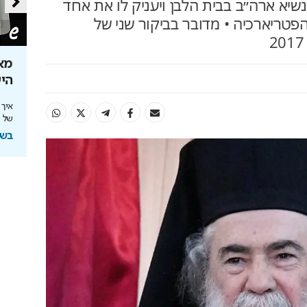
נשיא ארה״ב בבית הלבן ויעניק לו את אחד
פטריארכיה • מדובר בביקור שני של
ירושלים 2040: העיר נערכת ל- 1.5
אתם עוד לא שם? הטיסה
מא
למונדיאל כבר יצאה
הי
להשארת
יונדאי לוקחת אתכם לבמה הכי גדולה בעולם
איך
של שנות 
בשיתוף יונדאי מבית כלמוביל
בשי