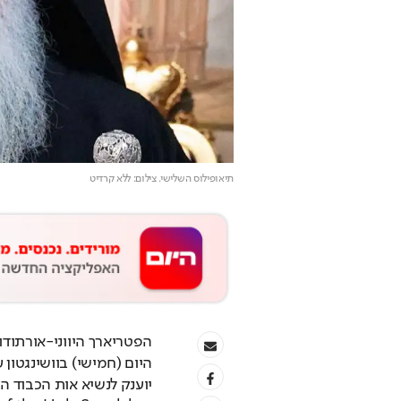
תיאופילוס השלישי
. צילום: ללא קרדיט