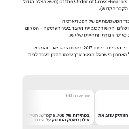
of the Order of Cross-Bearers of the Holy Sepulchre (נושא הצלב הגדול 
הקבר הקדוש).
מדובר באחד מאותות הכבוד המשמעותיים של הפטריארכיה 
היוונית-אורתודוקסית בירושלים, הקשור לכנסיית הקבר בעיר העתיקה - המקום 
כאתר קבורתו ותחייתו של ישו.
זו אינה הפגישה הראשונה בין השניים. בשנת 2017 נפגשו הפטריארך והנשיא 
טראמפ במהלך ביקורו של האחרון בישראל. הפטריארך עצמו הוזמן בעבר לבית 
שחר שפירו
|
8:48
נטע בר
"הרגת
רשן הוותיק עוזב את
במהירות של 8,700 קמ"ש: הטיל של
שוב":
אילון מאסק התרסק על הירח
האנטי