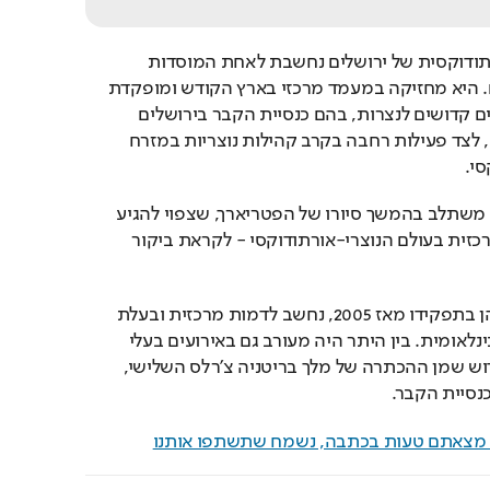
הפטריארכיה היוונית-אורתודוקסית של ירושלים נחשבת לאחת המוסדות 
הנוצריים העתיקים בעולם. היא מחזיקה במעמד מרכזי בארץ הקודש ומופקדת 
על ניהול ושמירה של אתרים קדושים לנצרות, בהם כנסיית הקבר בירושלים 
וכנסיית המולד בבית לחם, לצד פעילות רחבה בקרב קהילות נוצריות במזרח 
סי.
הביקור הנוכחי בוושינגטון משתלב בהמשך סיורו של הפטריארך, שצפוי להגיע 
לאחר מכן ליוון - מדינה מרכזית בעולם הנוצרי-אורתודוקסי - לקראת ביקור 
תיאופילוס השלישי, המכהן בתפקידו מאז 2005, נחשב לדמות מרכזית ובעלת 
השפעה בזירה הדתית הבינלאומית. בין היתר היה מעורב גם באירועים בעלי 
משמעות רחבה, בהם קידוש שמן ההכתרה של מלך בריטניה צ'רלס השלישי, 
נסיית הקבר.
ם מצאתם טעות בכתבה, נשמח שתשתפו אותנו