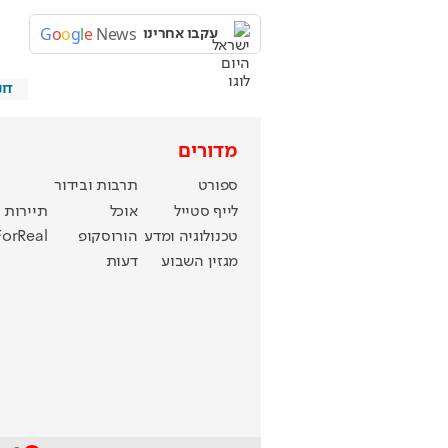
G
o
o
g
l
e
News
עקבו אחרינו
דו
מדורים
ספורט
תרבות ובידור
לייף סטייל
אוכל
תיירות
טכנולוגיה ומדע
הורוסקופ
ForReal
מגזין השבוע
דעות