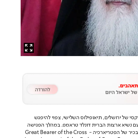
הפטריארך היווני-אורתודוקסי של ירושלים, תיאופילוס השלישי, צפוי להיפגש 
היום (חמישי) בוושינגטון עם נשיא ארצות הברית דונלד טראמפ. במהלך הפגישה 
יוענק לנשיא אות הכבוד הבכיר של הפטריארכיה - Great Bearer of the Cross 