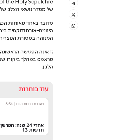
של מסדר נושאי הצלב של 
המזוהה במסורת הנוצרית 
הלבן.
עוד כותרות
שחר שפירו
|
9:17
מערכת תרבות היום
|
8:54
משתדרגת? אחד הפיצ'רים הכי
אחרי 24 שנה: הפ
מציקים בוואטסאפ הגיע לישראל
חדשות 13