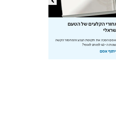
חורי הקלעים של הטעם
כך ירושלים ממציאה 
שראלי
מחדש
 אסם הפכה את תקופת הצנע והמחסור הקשה
לא רק קודש – המהפכה המודרני
ה-40 למותג לאומי?
מחזירה אותה לפסגת התיירות ה
תוף אסם
בשיתוף עיריית ירושלים