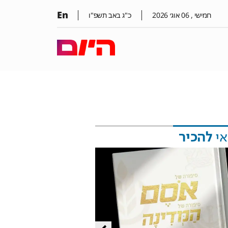
En
חמישי ,
06
אוג׳
2026
כ"ג באב תשפ"ו
אי
להכיר